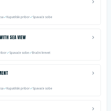
asa
Kupatilski pribor
Spavaće sobe
WITH SEA VIEW
ribor
Spavaće sobe
Bračni krevet
MENT
asa
Kupatilski pribor
Spavaće sobe