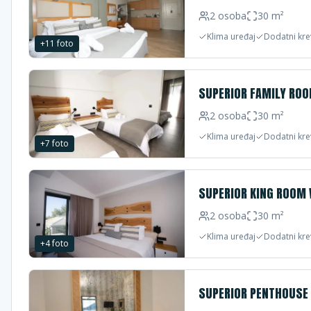
2
osoba
30
m²
Klima uređaj
Dodatni kre
+
11
foto
SUPERIOR FAMILY RO
2
osoba
30
m²
Klima uređaj
Dodatni kre
+
7
foto
SUPERIOR KING ROOM 
2
osoba
30
m²
Klima uređaj
Dodatni kre
+
4
foto
SUPERIOR PENTHOUSE 