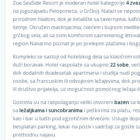
Zoe SeaSide Resort je moderan hotel kategorije
4 zve
na jugozapadu Peloponeza, u Grčkoj. Nalazi se nepos
prirodnim hladom, dok je šetalište sa tavernama, kaf
šetnje. Okružen maslinjacima, cvećem i bujnom medit
grčkog sela, ali sa svim komforom savremenog letoval
region Navarino poznat je po prelepim plažama i bogato
Kompleks se sastoji od hotelskog dela sa klasičnim soba
duži boravak. Hotel raspolaže sa ukupno
22 sobe
, ve
dok dodatnih dvadesetak apartmana i studija nudi pog
osobe, sa francuskim ili odvojenim ležajevima, dok 
ili društvo prijatelja, uz mogućnost pomoćnog ležaja il
Gostima su na raspolaganju veliki otvoreni
bazen
sa l
sa
ležaljkama i suncobranima
i peškirima za plažu, r
kao i bar u bašti pod egzotičnim drvećem. Usluge dopunj
besplatan parking, lekar na poziv i sadržaji za goste 
prethodnu najavu.