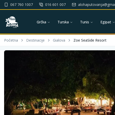
067 760 1007
016 601 007
alohaputovanja@gmai
Grčka
Turska
Tunis
Egipat
Početna
Destinacije
Gialova
Zoe SeaSide Resort