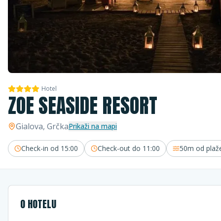
Hotel
ZOE SEASIDE RESORT
Gialova
, Grčka
Prikaži na mapi
Check-in od
15:00
Check-out do
11:00
50m
od plaž
O HOTELU