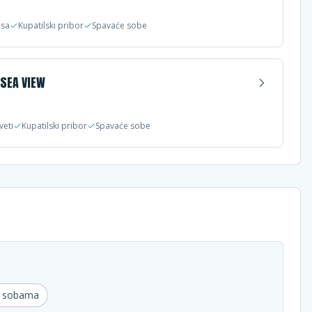
asa
Kupatilski pribor
Spavaće sobe
SEA VIEW
veti
Kupatilski pribor
Spavaće sobe
u sobama