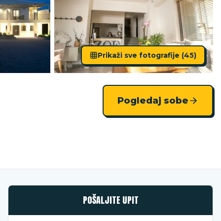
Prikaži sve fotografije (
45
)
Pogledaj sobe
POŠALJITE UPIT