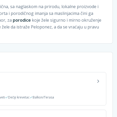
ična, sa naglaskom na prirodu, lokalne proizvode i
ta i porodičnog imanja sa maslinjacima čini ga
mor, za
porodice
koje žele sigurno i mirno okruženje
je žele da istraže Peloponez, a da se vraćaju u pravu
veti
Dečiji krevetac
Balkon/Terasa