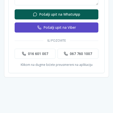
Pošalji upit na WhatsApp
Pošalji upit na Viber
ILI POZOVITE
016 601 007
067 760 1007
Klikom na dugme bićete preusmereni na aplikaciju