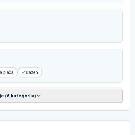
a plaža
Bazen
je (
6
kategorija)