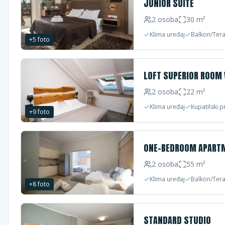
JUNIOR SUITE
2
osoba
30
m²
Klima uređaj
Balkon/Ter
+
5
foto
LOFT SUPERIOR ROOM 
2
osoba
22
m²
Klima uređaj
Kupatilski p
+
9
foto
ONE-BEDROOM APART
2
osoba
55
m²
Klima uređaj
Balkon/Ter
+
8
foto
STANDARD STUDIO