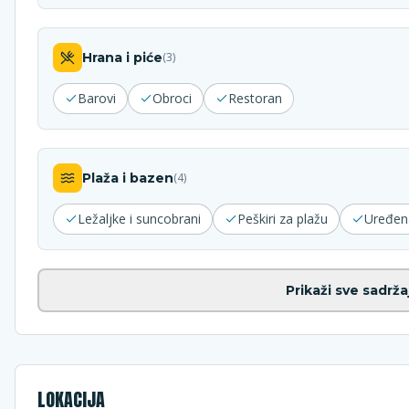
Hrana i piće
(
3
)
Barovi
Obroci
Restoran
Plaža i bazen
(
4
)
Ležaljke i suncobrani
Peškiri za plažu
Uređen
Prikaži sve sadrža
LOKACIJA