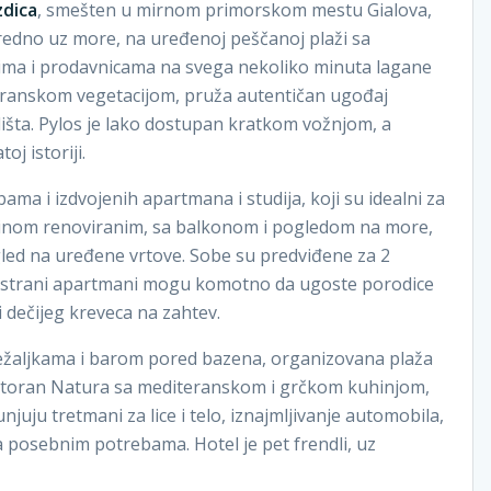
zdica
, smešten u mirnom primorskom mestu Gialova,
redno uz more, na uređenoj peščanoj plaži sa
ićima i prodavnicama na svega nekoliko minuta lagane
eranskom vegetacijom, pruža autentičan ugođaj
išta. Pylos je lako dostupan kratkom vožnjom, a
j istoriji.
ma i izdvojenih apartmana i studija, koji su idealni za
ćinom renoviranim, sa balkonom i pogledom na more,
led na uređene vrtove. Sobe su predviđene za 2
prostrani apartmani mogu komotno da ugoste porodice
i dečijeg kreveca na zahtev.
ežaljkama i barom pored bazena, organizovana plaža
estoran Natura sa mediteranskom i grčkom kuhinjom,
uju tretmani za lice i telo, iznajmljivanje automobila,
sa posebnim potrebama. Hotel je pet frendli, uz