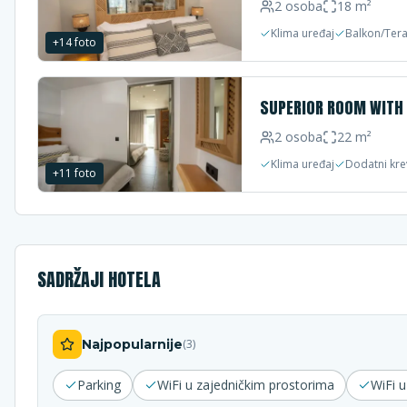
2
osoba
18
m²
Klima uređaj
Balkon/Ter
+
14
foto
SUPERIOR ROOM WITH 
2
osoba
22
m²
Klima uređaj
Dodatni kre
+
11
foto
SADRŽAJI HOTELA
Najpopularnije
(
3
)
Parking
WiFi u zajedničkim prostorima
WiFi 