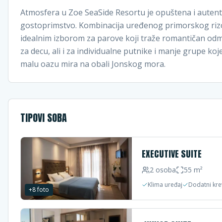
Atmosfera u Zoe SeaSide Resortu je opuštena i autent
gostoprimstvo. Kombinacija uređenog primorskog rizor
idealnim izborom za parove koji traže romantičan od
za decu, ali i za individualne putnike i manje grupe ko
malu oazu mira na obali Jonskog mora.
TIPOVI SOBA
EXECUTIVE SUITE
2
osoba
55
m²
Klima uređaj
Dodatni kre
+
8
foto