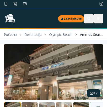
Last Minute
Početna
Destinacije
Olympic Beach
Ammos Seaside
17