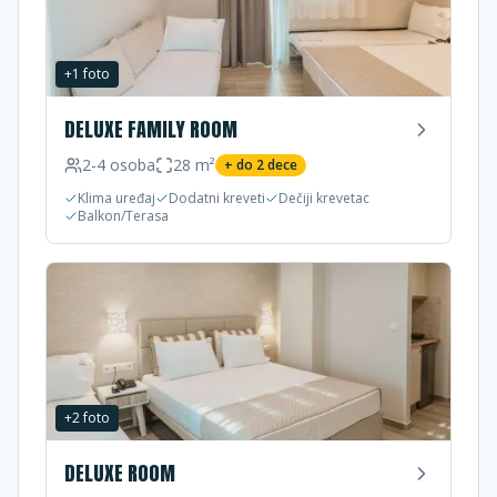
+
1
foto
DELUXE FAMILY ROOM
2-4
osoba
28
m²
+ do
2
dece
Klima uređaj
Dodatni kreveti
Dečiji krevetac
Balkon/Terasa
+
2
foto
DELUXE ROOM