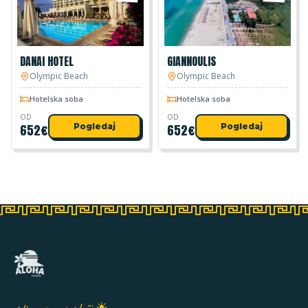
DANAI HOTEL
GIANNOULIS
Olympic Beach
Olympic Beach
Hotelska soba
Hotelska soba
OD
OD
652
€
Pogledaj
652
€
Pogledaj