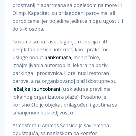
prostranijih apartmana sa pogledom na more ili
Olimp. Kapaciteti su prilagođeni parovima, ali i
porodicama, jer pojedine jedinice mogu ugostiti i
do 5–6 osoba.
Gostima su na raspolaganju recepcija i lift,
besplatan bežični internet, kao i praktične
usluge poput
bankomata
, menjačnice,
iznajmljivanja automobila, lekara na poziv,
parkinga i prodavnica. Hotel nudi restoran i
barove, a na organizovanoj plaži dostupne su
ležaljke i suncobrani
(u skladu sa pravilima
lokalnog organizatora plaže). Posebno je
korisno što je objekat prilagođen i gostima sa
smanjenom pokretljivošću.
Atmosfera u Ammos Seaside je savremena i
opuštajuća, sa naglaskom na komfor i