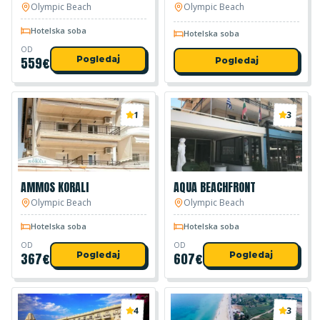
Olympic Beach
Olympic Beach
Hotelska soba
Hotelska soba
OD
559
€
Pogledaj
Pogledaj
1
3
AMMOS KORALI
AQUA BEACHFRONT
Olympic Beach
Olympic Beach
Hotelska soba
Hotelska soba
OD
OD
367
€
Pogledaj
607
€
Pogledaj
4
3