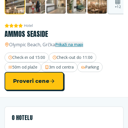
+
12
Hotel
AMMOS SEASIDE
Olympic Beach
, Grčka
Prikaži na mapi
Check-in od
15:00
Check-out do
11:00
50m
od plaže
3m
od centra
Parking
Proveri cene
O HOTELU