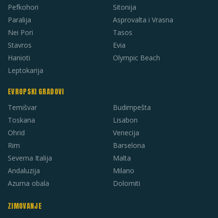
Pefkohori
Sitonija
Paralija
Asprovalta i Vrasna
Nei Pori
Tasos
Stavros
Evia
Hanioti
Olympic Beach
Leptokarija
EVROPSKI GRADOVI
Temišvar
Budimpešta
Toskana
Lisabon
Ohrid
Venecija
Rim
Barselona
Severna Italija
Malta
Andaluzija
Milano
Azurna obala
Dolomiti
ZIMOVANJE