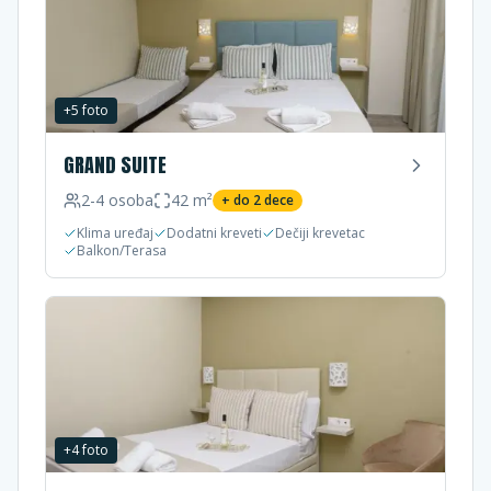
+
5
foto
GRAND SUITE
2-4
osoba
42
m²
+ do
2
dece
Klima uređaj
Dodatni kreveti
Dečiji krevetac
Balkon/Terasa
+
4
foto