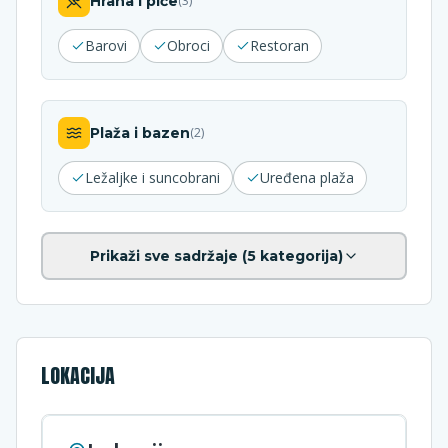
Hrana i piće
(
3
)
Barovi
Obroci
Restoran
Plaža i bazen
(
2
)
Ležaljke i suncobrani
Uređena plaža
Prikaži sve sadržaje (
5
kategorija)
LOKACIJA