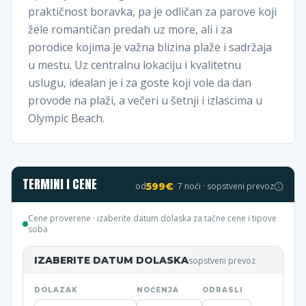
praktičnost boravka, pa je odličan za parove koji
žele romantičan predah uz more, ali i za
porodice kojima je važna blizina plaže i sadržaja
u mestu. Uz centralnu lokaciju i kvalitetnu
uslugu, idealan je i za goste koji vole da dan
provode na plaži, a večeri u šetnji i izlascima u
Olympic Beach.
TERMINI I CENE
od
599
€
·
7
noći · sopstveni prevoz
Cene proverene
· izaberite datum dolaska za tačne cene i tipove
soba
IZABERITE DATUM DOLASKA
sopstveni prevoz
DOLAZAK
NOĆENJA
ODRASLI