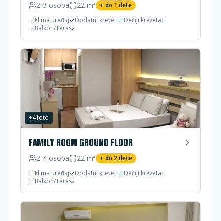
2-3
osoba
22
m²
+ do
1
dete
Klima uređaj
Dodatni kreveti
Dečiji krevetac
Balkon/Terasa
+
4
foto
FAMILY ROOM GROUND FLOOR
2-4
osoba
22
m²
+ do
2
dece
Klima uređaj
Dodatni kreveti
Dečiji krevetac
Balkon/Terasa