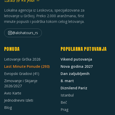
vidimo se na plaži ☀
Lokalna agencija iz Leskovca, specijalizovana za
letovanje u Grčkoj. Preko 2.000 aranžmana, first
minute popusti i podrška tokom celog letovanja.
@alohatours_rs
PONUDA
POPULARNA PUTOVANJA
Letovanje Grčka 2026
Vikend putovanja
Last Minute Ponude (
293
)
Nova godina 2027
Evropski Gradovi
(41)
Dan zaljubljenih
Zimovanje i Skijanje
8. mart
2026/2027
Diznilend Pariz
Avio Karte
Istanbul
Jednodnevni Izleti
Beč
Blog
Prag