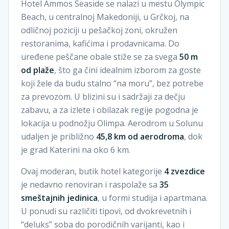
Hotel Ammos Seaside se nalazi u mestu Olympic
Beach, u centralnoj Makedoniji, u Grčkoj, na
odličnoj poziciji u pešačkoj zoni, okružen
restoranima, kafićima i prodavnicama. Do
uređene peščane obale stiže se za svega
50 m
od plaže
, što ga čini idealnim izborom za goste
koji žele da budu stalno “na moru”, bez potrebe
za prevozom. U blizini su i sadržaji za dečju
zabavu, a za izlete i obilazak regije pogodna je
lokacija u podnožju Olimpa. Aerodrom u Solunu
udaljen je približno
45,8 km od aerodroma
, dok
je grad Katerini na oko 6 km.
Ovaj moderan, butik hotel kategorije
4 zvezdice
je nedavno renoviran i raspolaže sa
35
smeštajnih jedinica
, u formi studija i apartmana.
U ponudi su različiti tipovi, od dvokrevetnih i
“deluks” soba do porodičnih varijanti, kao i