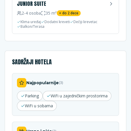
JUNIOR SUITE
2-4
osoba
35
m²
+ do
2
dece
Klima uređaj
Dodatni kreveti
Dečiji krevetac
Balkon/Terasa
SADRŽAJI HOTELA
Najpopularnije
(
3
)
Parking
WiFi u zajedničkim prostorima
WiFi u sobama