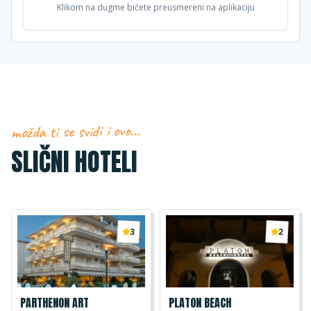
Klikom na dugme bićete preusmereni na aplikaciju
možda ti se svidi i ovo…
SLIČNI HOTELI
3
2
PARTHENON ART
PLATON BEACH