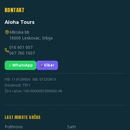
KONTAKT
Aloha Tours
Mlinska bb
16000 Leskovac, Srbija
016 601 007
067 760 1007
WhatsApp
Viber
PIB: 114109904 · MB: 67330919
Delatnost: 7911
Žiro račun: 160-6000001890692-48
LAST MINUTE GRČKA
Polihrono
Sarti