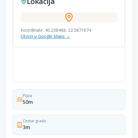
Lokacija
Koordinate:
40.238468
,
22.5871674
Otvori u Google Maps →
Plaža
50m
Centar grada
3m