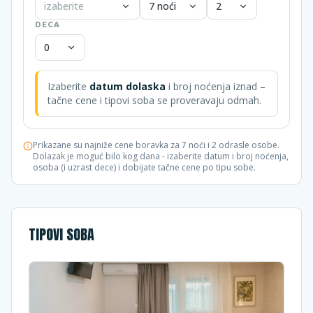
izaberite
7 noći
2
DECA
0
Izaberite
datum dolaska
i broj noćenja iznad –
tačne cene i tipovi soba se proveravaju odmah.
Prikazane su najniže cene boravka za 7 noći i 2 odrasle osobe.
Dolazak je moguć bilo kog dana - izaberite datum i broj noćenja,
osoba (i uzrast dece) i dobijate tačne cene po tipu sobe.
TIPOVI SOBA