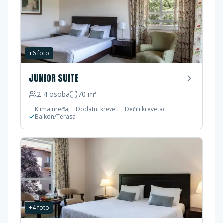
+
6
foto
JUNIOR SUITE
2-4
osoba
70
m²
Klima uređaj
Dodatni kreveti
Dečiji krevetac
Balkon/Terasa
+
4
foto