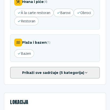
Hrana i piće
(
4
)
À la carte restoran
Barovi
Obroci
Restoran
Plaža i bazen
(
1
)
Bazen
Prikaži sve sadržaje (
5
kategorija)
LOKACIJA