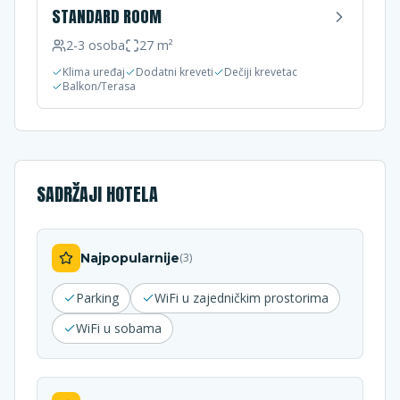
STANDARD ROOM
2-3
osoba
27
m²
Klima uređaj
Dodatni kreveti
Dečiji krevetac
Balkon/Terasa
SADRŽAJI HOTELA
Najpopularnije
(
3
)
Parking
WiFi u zajedničkim prostorima
WiFi u sobama