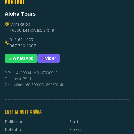
KONTAKT
Aloha Tours
Mlinska bb
16000 Leskovac, Srbija
016 601 007
067 760 1007
WhatsApp
Viber
PIB: 114109904 · MB: 67330919
Delatnost: 7911
Žiro račun: 160-6000001890692-48
LAST MINUTE GRČKA
Polihrono
Sarti
Pefkohori
Sitonija