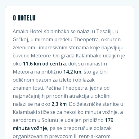
O HOTELU
Amalia Hotel Kalambaka se nalazi u Tesaliji, u
Grčkoj, u mirnom predelu Theopetra, okružen
zelenilom i impresivnim stenama koje najavljuju
čuvene Meteore. Od grada Kalambake udaljen je
oko
11,6 km od centra
, dok su manastiri
Meteora na približno
14,2 km
, što ga čini
odličnom bazom za izlete i obilazak
znamenitosti. Pećina Theopetra, jedna od
najznačajnijih prirodnih atrakcija u okolini,
nalazi se na oko
2,3 km
. Do železničke stanice u
Kalambaki stiže se za nekoliko minuta vožnje, a
aerodrom u Solunu je udaljen približno
179
minuta vožnje
, pa se preporučuje dolazak
organizovanim prevozom ili rent-a-karom.