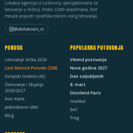
Lokalna agencija iz Leskovca, specijalizovana za
letovanje u Grčkoj. Preko 2.000 aranžmana, first
minute popusti i podrška tokom celog letovanja.
@alohatours_rs
PONUDA
POPULARNA PUTOVANJA
Letovanje Grčka 2026
Vikend putovanja
Last Minute Ponude (
258
)
Nova godina 2027
Evropski Gradovi
(42)
Dan zaljubljenih
Zimovanje i Skijanje
8. mart
2026/2027
Diznilend Pariz
Avio Karte
Istanbul
Jednodnevni Izleti
Beč
Blog
Prag