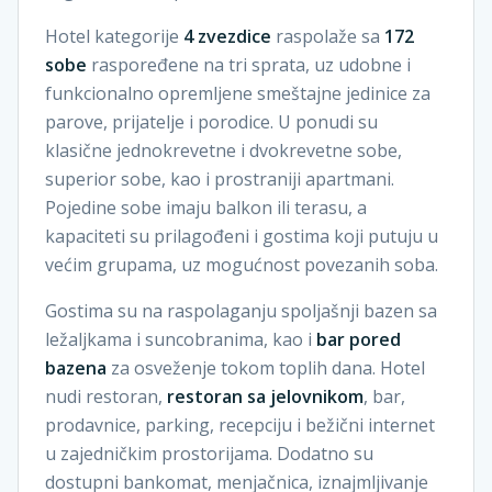
Hotel kategorije
4 zvezdice
raspolaže sa
172
sobe
raspoređene na tri sprata, uz udobne i
funkcionalno opremljene smeštajne jedinice za
parove, prijatelje i porodice. U ponudi su
klasične jednokrevetne i dvokrevetne sobe,
superior sobe, kao i prostraniji apartmani.
Pojedine sobe imaju balkon ili terasu, a
kapaciteti su prilagođeni i gostima koji putuju u
većim grupama, uz mogućnost povezanih soba.
Gostima su na raspolaganju spoljašnji bazen sa
ležaljkama i suncobranima, kao i
bar pored
bazena
za osveženje tokom toplih dana. Hotel
nudi restoran,
restoran sa jelovnikom
, bar,
prodavnice, parking, recepciju i bežični internet
u zajedničkim prostorijama. Dodatno su
dostupni bankomat, menjačnica, iznajmljivanje