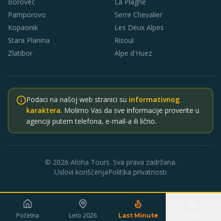
Borovec
La Plagne
Pamporovo
Serre Chevalier
Kopaonik
Les Deux Alpes
Stara Planina
Risoul
Zlatibor
Alpe d'Huez
Podaci na našoj web stranici su
informativnog
karaktera
. Molimo Vas da sve informacije proverite u
agenciji putem telefona, e-mail-a ili lično.
© 2026 Aloha Tours. Sva prava zadržana.
Uslovi korišćenja
Politika privatnosti
Početna
Leto 2026
Kontakt
Last Minute