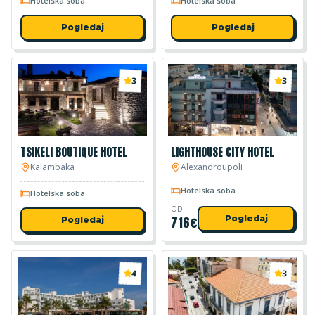
Hotelska soba
Hotelska soba
Pogledaj
Pogledaj
3
3
TSIKELI BOUTIQUE HOTEL
LIGHTHOUSE CITY HOTEL
Kalambaka
Alexandroupoli
Hotelska soba
Hotelska soba
OD
716
€
Pogledaj
Pogledaj
4
3