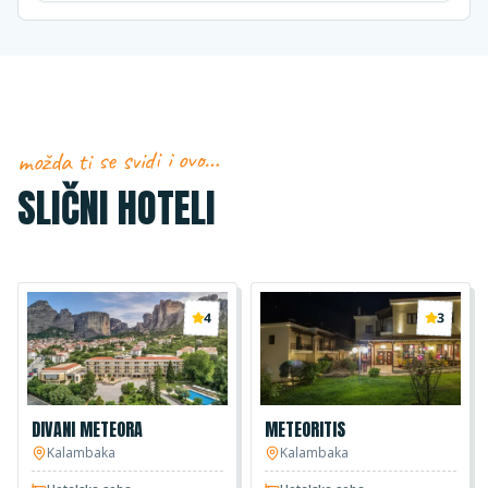
možda ti se svidi i ovo…
SLIČNI HOTELI
4
3
DIVANI METEORA
METEORITIS
Kalambaka
Kalambaka