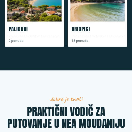
PALIOURI
KRIOPIGI
2
ponuda
13
ponuda
dobro je znati
PRAKTIČNI VODIČ ZA
PUTOVANJE U NEA MOUDANIJU