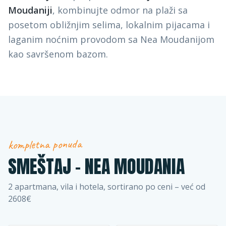
Moudaniji
, kombinujte odmor na plaži sa
posetom obližnjim selima, lokalnim pijacama i
laganim noćnim provodom sa Nea Moudanijom
kao savršenom bazom.
kompletna ponuda
SMEŠTAJ –
NEA MOUDANIA
2
apartmana, vila i hotela, sortirano po ceni
– već od
2608€