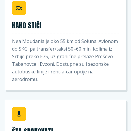
KAKO STIĆI
Nea Moudania je oko 55 km od Soluna. Avionom
do SKG, pa transfer/taksi 50–60 min. Kolima iz
Srbije preko E75, uz granične prelaze Preševo–
Tabanovce i Evzoni. Dostupne su i sezonske
autobuske linije i rent-a-car opcije na
aerodromu.