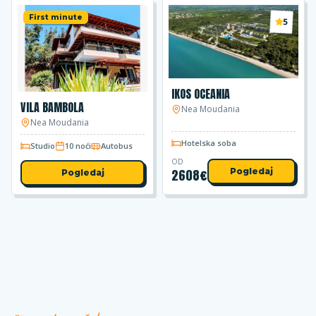
First minute
5
IKOS OCEANIA
VILA BAMBOLA
Nea Moudania
Nea Moudania
Hotelska soba
Studio
10 noći
Autobus
OD
2608
€
Pogledaj
Pogledaj