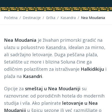
Početna
/
Destinacije
/
Grčka
/
Kasandra
/
Nea Moudania
Nea Moudania
je živahan primorski gradić na
ulazu u poluostrvo
Kasandra
, idealan za mirno,
ali sadržajno letovanje. Duga peščana plaža,
šetalište uz more i blizina Soluna čine ga
odličnim polazištem za istraživanje
Halkidikiju
i
plaža na
Kasandri
.
Opcije za
smeštaj u Nea Moudaniji
su
raznovrsne: od porodičnih hotela do modernih
studija i vila. Ako planirate
letovanje u Nea
Moudaniji
u špicu sezone ili već razmišljate o