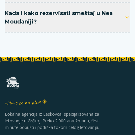
Kada i kako rezervisati smeštaj u Nea
Moudaniji?
vidimo se na plaži ☀
Lokalna agencija iz Leskovca, specijalizovana za
letovanje u Grčkoj. Preko 2.000 aranžmana, first
minute popusti i podrška tokom celog letovanja.