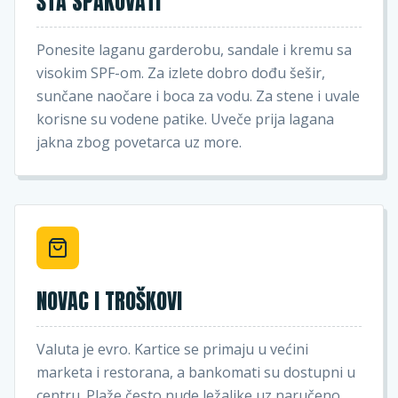
ŠTA SPAKOVATI
Ponesite laganu garderobu, sandale i kremu sa
visokim SPF-om. Za izlete dobro dođu šešir,
sunčane naočare i boca za vodu. Za stene i uvale
korisne su vodene patike. Uveče prija lagana
jakna zbog povetarca uz more.
NOVAC I TROŠKOVI
Valuta je evro. Kartice se primaju u većini
marketa i restorana, a bankomati su dostupni u
centru. Plaže često nude ležaljke uz naručeno