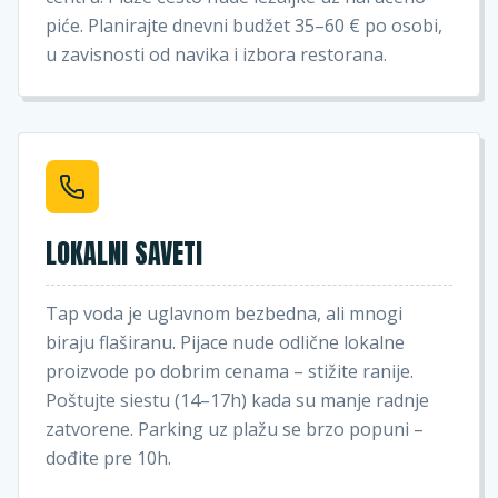
piće. Planirajte dnevni budžet 35–60 € po osobi,
u zavisnosti od navika i izbora restorana.
LOKALNI SAVETI
Tap voda je uglavnom bezbedna, ali mnogi
biraju flaširanu. Pijace nude odlične lokalne
proizvode po dobrim cenama – stižite ranije.
Poštujte siestu (14–17h) kada su manje radnje
zatvorene. Parking uz plažu se brzo popuni –
dođite pre 10h.