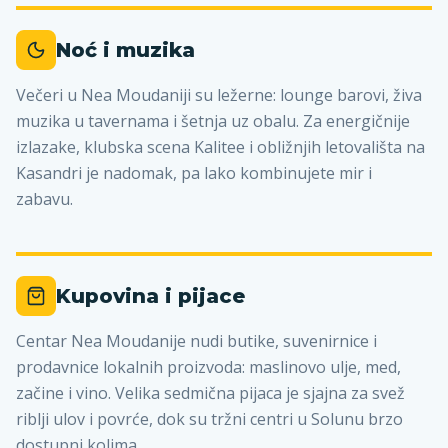
Noć i muzika
Večeri u Nea Moudaniji su ležerne: lounge barovi, živa
muzika u tavernama i šetnja uz obalu. Za energičnije
izlazake, klubska scena Kalitee i obližnjih letovališta na
Kasandri je nadomak, pa lako kombinujete mir i
zabavu.
Kupovina i pijace
Centar Nea Moudanije nudi butike, suvenirnice i
prodavnice lokalnih proizvoda: maslinovo ulje, med,
začine i vino. Velika sedmična pijaca je sjajna za svež
riblji ulov i povrće, dok su tržni centri u Solunu brzo
dostupni kolima.