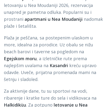
letovanju u Nea Moudaniji 2026, rezervacija
unapred je pametna odluka. Popularni su i
prostrani
apartmani u Nea Moudaniji
nadomak
plaže i šetališta.
Plaža je peščana, sa postepenim ulaskom u
more, idealna za porodice. Uz obalu se nižu
beach barovi i taverne sa pogledom na
Egejskom moru
, a izletničke rute prema
najlepšim uvalama na
Kasandri
kreću upravo
odavde. Uveče, prijatna promenada mami na
šetnju i sladoled.
Za aktivnije dane, tu su sportovi na vodi,
ribarenje i kratke ture do sela i vidikovaca na
Halkidikiju
. Za potpuno
letovanje u Nea