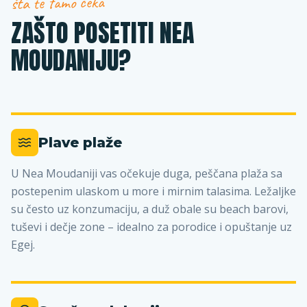
šta te tamo čeka
ZAŠTO POSETITI NEA
MOUDANIJU?
Plave plaže
U Nea Moudaniji vas očekuje duga, peščana plaža sa
postepenim ulaskom u more i mirnim talasima. Ležaljke
su često uz konzumaciju, a duž obale su beach barovi,
tuševi i dečje zone – idealno za porodice i opuštanje uz
Egej.