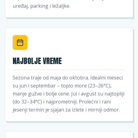
uređaj, parking i ležaljke.
NAJBOLJE VREME
Sezona traje od maja do oktobra. Idealni meseci
su jun i septembar – toplo more (23–26°C),
manje gužve i bolje cene. Jul i avgust su najtopliji
(do 32–34°C) i najprometniji. Prolećni i rani
jesenji termin je sjajan za izlete i mirniji odmor.