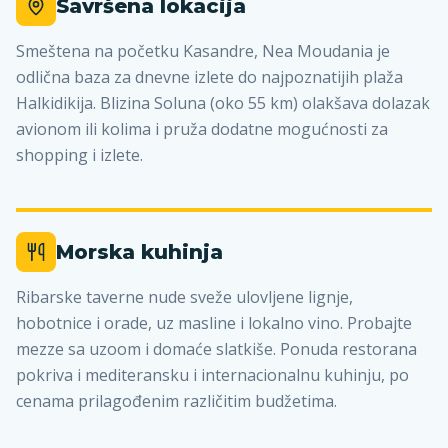
Savršena lokacija
Smeštena na početku Kasandre, Nea Moudania je
odlična baza za dnevne izlete do najpoznatijih plaža
Halkidikija. Blizina Soluna (oko 55 km) olakšava dolazak
avionom ili kolima i pruža dodatne mogućnosti za
shopping i izlete.
Morska kuhinja
Ribarske taverne nude sveže ulovljene lignje,
hobotnice i orade, uz masline i lokalno vino. Probajte
mezze sa uzoom i domaće slatkiše. Ponuda restorana
pokriva i mediteransku i internacionalnu kuhinju, po
cenama prilagođenim različitim budžetima.