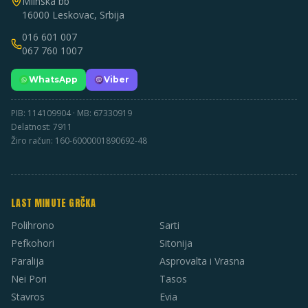
Mlinska bb
16000 Leskovac, Srbija
016 601 007
067 760 1007
WhatsApp
Viber
PIB: 114109904 · MB: 67330919
Delatnost: 7911
Žiro račun: 160-6000001890692-48
LAST MINUTE GRČKA
Polihrono
Sarti
Pefkohori
Sitonija
Paralija
Asprovalta i Vrasna
Nei Pori
Tasos
Stavros
Evia