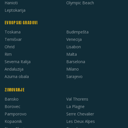
Hanioti
Olympic Beach
Leptokarija
EVROPSKI GRADOVI
Toskana
Budimpešta
Temišvar
Venecija
Ohrid
Lisabon
Rim
Malta
Severna Italija
Barselona
Andaluzija
Milano
Azurna obala
Sarajevo
ZIMOVANJE
Bansko
Val Thorens
Borovec
La Plagne
Pamporovo
Serre Chevalier
Kopaonik
Les Deux Alpes