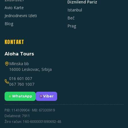
Diznilend Pariz
Avio Karte
Istanbul
Jednodnevni Izleti
Beč
Blog
Prag
KONTAKT
Aloha Tours
Mlinska bb
16000 Leskovac, Srbija
016 601 007
067 760 1007
WhatsApp
Viber
PIB: 114109904 · MB: 67330919
Delatnost: 7911
Žiro račun: 160-6000001890692-48