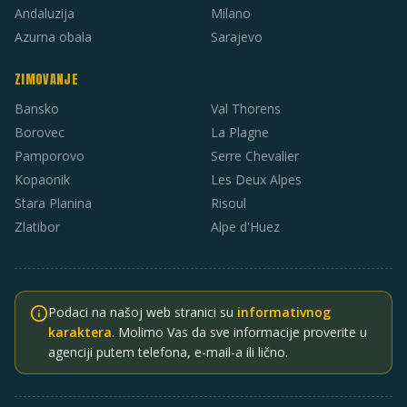
Andaluzija
Milano
Azurna obala
Sarajevo
ZIMOVANJE
Bansko
Val Thorens
Borovec
La Plagne
Pamporovo
Serre Chevalier
Kopaonik
Les Deux Alpes
Stara Planina
Risoul
Zlatibor
Alpe d'Huez
Podaci na našoj web stranici su
informativnog
karaktera
. Molimo Vas da sve informacije proverite u
agenciji putem telefona, e-mail-a ili lično.