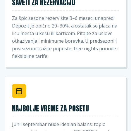
SAVETI ZA REZERVACIJU
Za špic sezone rezervišite 3–6 meseci unapred.
Depozit je obično 20–30%, a ostatak se plaća na
licu mesta u kešu ili karticom. Pitajte za uslove
otkazivanja i minimume boravka. U predsezoni i
postsezoni tražite popuste, free nights ponude i
fleksibilne tarife.
NAJBOLJE VREME ZA POSETU
Jun i septembar nude idealan balans: toplo