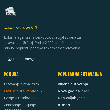
vidimo se na plaži ☀
Lokalna agencija iz Leskovca, specijalizovana za
letovanje u Grčkoj. Preko 2.000 aranžmana, first
minute popusti i podrška tokom celog letovanja.
@alohatours_rs
PONUDA
POPULARNA PUTOVANJA
Letovanje Grčka 2026
Vikend putovanja
Last Minute Ponude (
258
)
Nova godina 2027
Evropski Gradovi
(42)
Dan zaljubljenih
Zimovanje i Skijanje
8. mart
2026/2027