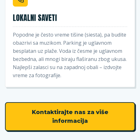
LOKALNI SAVETI
Popodne je često vreme tišine (siesta), pa budite
obazrivi sa muzikom. Parking je uglavnom
besplatan uz plaže. Voda iz česme je uglavnom
bezbedna, ali mnogi biraju flaširanu zbog ukusa.
Najlepši zalasci su na zapadnoj obali – izdvojte
vreme za fotografije.
Kontaktirajte nas za više
informacija