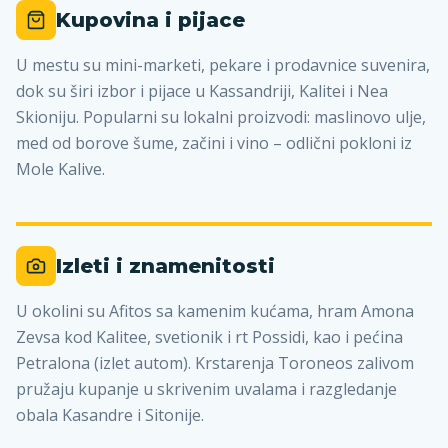
Kupovina i pijace
U mestu su mini-marketi, pekare i prodavnice suvenira,
dok su širi izbor i pijace u Kassandriji, Kalitei i Nea
Skioniju. Popularni su lokalni proizvodi: maslinovo ulje,
med od borove šume, začini i vino – odlični pokloni iz
Mole Kalive.
Izleti i znamenitosti
U okolini su Afitos sa kamenim kućama, hram Amona
Zevsa kod Kalitee, svetionik i rt Possidi, kao i pećina
Petralona (izlet autom). Krstarenja Toroneos zalivom
pružaju kupanje u skrivenim uvalama i razgledanje
obala Kasandre i Sitonije.