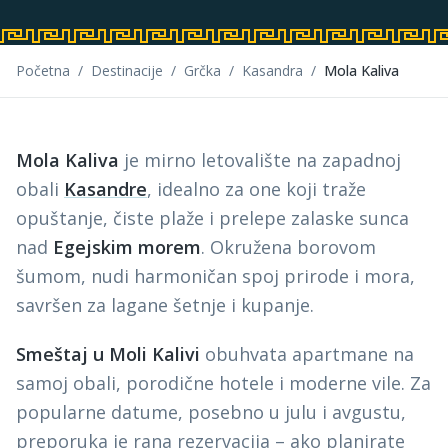
Početna
/
Destinacije
/
Grčka
/
Kasandra
/
Mola Kaliva
Mola Kaliva
je mirno letovalište na zapadnoj
obali
Kasandre
, idealno za one koji traže
opuštanje, čiste plaže i prelepe zalaske sunca
nad
Egejskim morem
. Okružena borovom
šumom, nudi harmoničan spoj prirode i mora,
savršen za lagane šetnje i kupanje.
Smeštaj u Moli Kalivi
obuhvata apartmane na
samoj obali, porodične hotele i moderne vile. Za
popularne datume, posebno u julu i avgustu,
preporuka je rana rezervacija – ako planirate