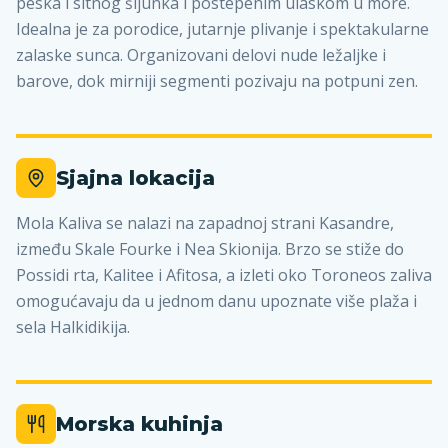
peska i sitnog šljunka i postepenim ulaskom u more.
Idealna je za porodice, jutarnje plivanje i spektakularne
zalaske sunca. Organizovani delovi nude ležaljke i
barove, dok mirniji segmenti pozivaju na potpuni zen.
Sjajna lokacija
Mola Kaliva se nalazi na zapadnoj strani Kasandre,
između Skale Fourke i Nea Skionija. Brzo se stiže do
Possidi rta, Kalitee i Afitosa, a izleti oko Toroneos zaliva
omogućavaju da u jednom danu upoznate više plaža i
sela Halkidikija.
Morska kuhinja