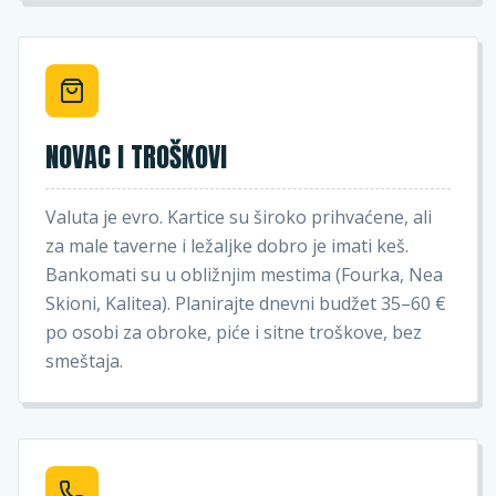
NOVAC I TROŠKOVI
Valuta je evro. Kartice su široko prihvaćene, ali
za male taverne i ležaljke dobro je imati keš.
Bankomati su u obližnjim mestima (Fourka, Nea
Skioni, Kalitea). Planirajte dnevni budžet 35–60 €
po osobi za obroke, piće i sitne troškove, bez
smeštaja.