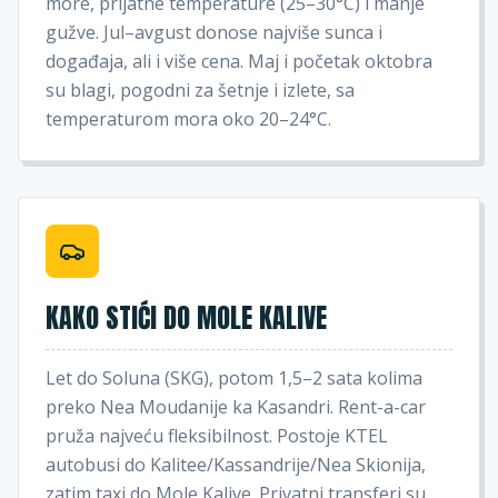
more, prijatne temperature (25–30°C) i manje
gužve. Jul–avgust donose najviše sunca i
događaja, ali i više cena. Maj i početak oktobra
su blagi, pogodni za šetnje i izlete, sa
temperaturom mora oko 20–24°C.
KAKO STIĆI DO MOLE KALIVE
Let do Soluna (SKG), potom 1,5–2 sata kolima
preko Nea Moudanije ka Kasandri. Rent-a-car
pruža najveću fleksibilnost. Postoje KTEL
autobusi do Kalitee/Kassandrije/Nea Skionija,
zatim taxi do Mole Kalive. Privatni transferi su