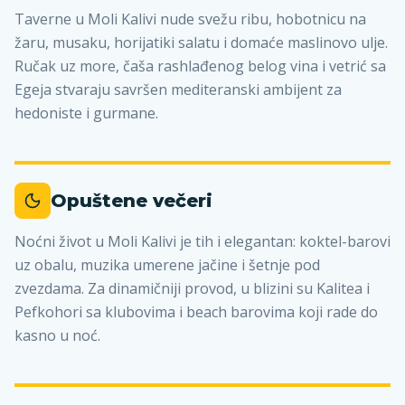
Taverne u Moli Kalivi nude svežu ribu, hobotnicu na
žaru, musaku, horijatiki salatu i domaće maslinovo ulje.
Ručak uz more, čaša rashlađenog belog vina i vetrić sa
Egeja stvaraju savršen mediteranski ambijent za
hedoniste i gurmane.
Opuštene večeri
Noćni život u Moli Kalivi je tih i elegantan: koktel-barovi
uz obalu, muzika umerene jačine i šetnje pod
zvezdama. Za dinamičniji provod, u blizini su Kalitea i
Pefkohori sa klubovima i beach barovima koji rade do
kasno u noć.