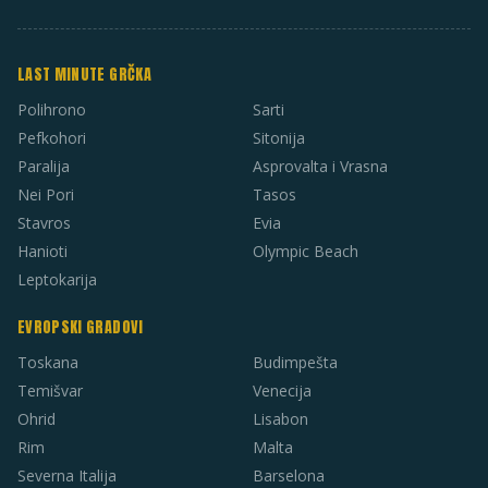
LAST MINUTE GRČKA
Polihrono
Sarti
Pefkohori
Sitonija
Paralija
Asprovalta i Vrasna
Nei Pori
Tasos
Stavros
Evia
Hanioti
Olympic Beach
Leptokarija
EVROPSKI GRADOVI
Toskana
Budimpešta
Temišvar
Venecija
Ohrid
Lisabon
Rim
Malta
Severna Italija
Barselona