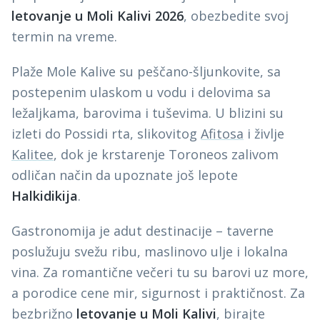
letovanje u Moli Kalivi 2026
, obezbedite svoj
termin na vreme.
Plaže Mole Kalive su peščano-šljunkovite, sa
postepenim ulaskom u vodu i delovima sa
ležaljkama, barovima i tuševima. U blizini su
izleti do Possidi rta, slikovitog
Afitosa
i življe
Kalitee
, dok je krstarenje Toroneos zalivom
odličan način da upoznate još lepote
Halkidikija
.
Gastronomija je adut destinacije – taverne
poslužuju svežu ribu, maslinovo ulje i lokalna
vina. Za romantične večeri tu su barovi uz more,
a porodice cene mir, sigurnost i praktičnost. Za
bezbrižno
letovanje u Moli Kalivi
, birajte