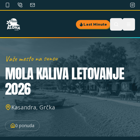
Last Minute
Vaše mesto na suncu
MOLA KALIVA
LETOVANJE
2026
Kasandra, Grčka
0
ponuda