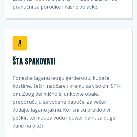
praktični za porodice i kasne dolaske.
ŠTA SPAKOVATI
Ponesite laganu letnju garderobu, kupaće
kostime, šešir, naočare i kremu sa visokim SPF-
om. Zbog delimično šljunkovite obale,
preporučuju se vodene papuče. Za večeri
dodajte laganu jaknu. Korisni su preklopivi
peškir, termos za vodu i power bank za duge
dane na plaži.