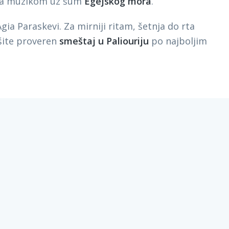
 sa muzikom uz šum
Egejskog mora
.
ia Paraskevi. Za mirniji ritam, šetnja do rta
šite proveren
smeštaj u Paliouriju
po najboljim