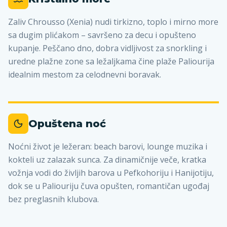
Zaliv Chrousso (Xenia) nudi tirkizno, toplo i mirno more
sa dugim plićakom – savršeno za decu i opušteno
kupanje. Peščano dno, dobra vidljivost za snorkling i
uredne plažne zone sa ležaljkama čine plaže Paliourija
idealnim mestom za celodnevni boravak.
Opuštena noć
Noćni život je ležeran: beach barovi, lounge muzika i
kokteli uz zalazak sunca. Za dinamičnije veče, kratka
vožnja vodi do življih barova u Pefkohoriju i Hanijotiju,
dok se u Paliouriju čuva opušten, romantičan ugođaj
bez preglasnih klubova.