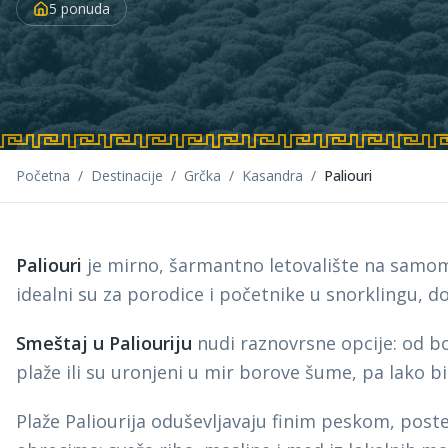
5
ponuda
Početna
/
Destinacije
/
Grčka
/
Kasandra
/
Paliouri
Paliouri
je mirno, šarmantno letovalište na samo
idealni su za porodice i početnike u snorklingu, 
Smeštaj u Paliouriju
nudi raznovrsne opcije: od bo
plaže ili su uronjeni u mir borove šume, pa lako b
Plaže Paliourija oduševljavaju finim peskom, post