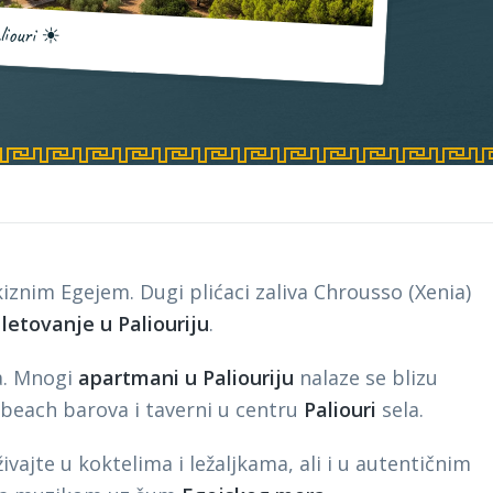
liouri
☀
znim Egejem. Dugi plićaci zaliva Chrousso (Xenia)
o
letovanje u Paliouriju
.
ja. Mnogi
apartmani u Paliouriju
nalaze se blizu
e beach barova i taverni u centru
Paliouri
sela.
ajte u koktelima i ležaljkama, ali i u autentičnim