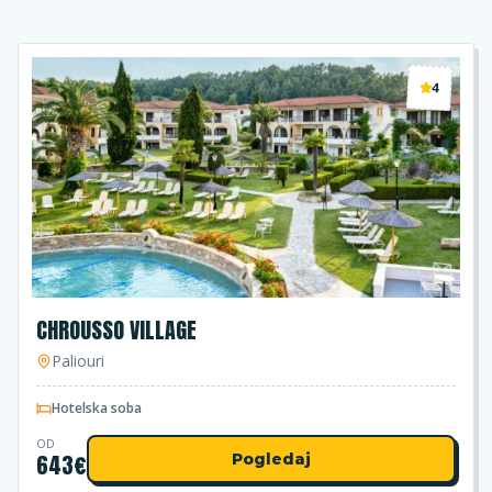
4
CHROUSSO VILLAGE
Paliouri
Hotelska soba
OD
643
€
Pogledaj