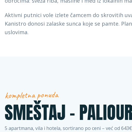
obrocima: sveža riba, masline i med iz lokalnih ma
Aktivni putnici vole izlete čamcem do skrovitih uv
Kanistro donosi zalaske sunca koje se pamte. Plan
uslovima.
kompletna ponuda
SMEŠTAJ –
PALIOUR
5
apartmana, vila i hotela, sortirano po ceni
– već od 643€