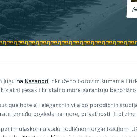
Pa
m jugu
na
Kasandri
, okruženo borovim šumama i tirki
dok zlatni pesak i kristalno more garantuju bezbrižn
utique hotela i elegantnih vila do porodičnih studi
irate između pogleda na more, privatnosti ili blizin
epenim ulaskom u vodu i odličnom organizacijom. Uživ