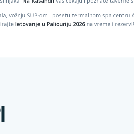
slinjaka.
Na Kasandri
vas čekaju i poznate taverne
ala, vožnju SUP-om i posetu termalnom spa centru Ag
irajte
letovanje u Paliouriju 2026
na vreme i rezervi
I