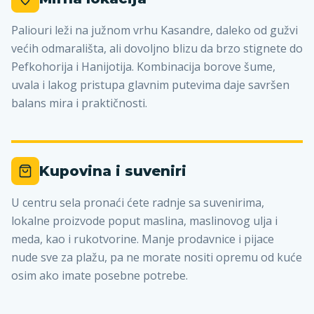
Paliouri leži na južnom vrhu Kasandre, daleko od gužvi
većih odmarališta, ali dovoljno blizu da brzo stignete do
Pefkohorija i Hanijotija. Kombinacija borove šume,
uvala i lakog pristupa glavnim putevima daje savršen
balans mira i praktičnosti.
Kupovina i suveniri
U centru sela pronaći ćete radnje sa suvenirima,
lokalne proizvode poput maslina, maslinovog ulja i
meda, kao i rukotvorine. Manje prodavnice i pijace
nude sve za plažu, pa ne morate nositi opremu od kuće
osim ako imate posebne potrebe.