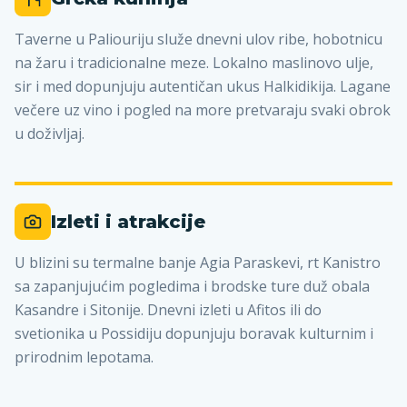
Taverne u Paliouriju služe dnevni ulov ribe, hobotnicu
na žaru i tradicionalne meze. Lokalno maslinovo ulje,
sir i med dopunjuju autentičan ukus Halkidikija. Lagane
večere uz vino i pogled na more pretvaraju svaki obrok
u doživljaj.
Izleti i atrakcije
U blizini su termalne banje Agia Paraskevi, rt Kanistro
sa zapanjujućim pogledima i brodske ture duž obala
Kasandre i Sitonije. Dnevni izleti u Afitos ili do
svetionika u Possidiju dopunjuju boravak kulturnim i
prirodnim lepotama.