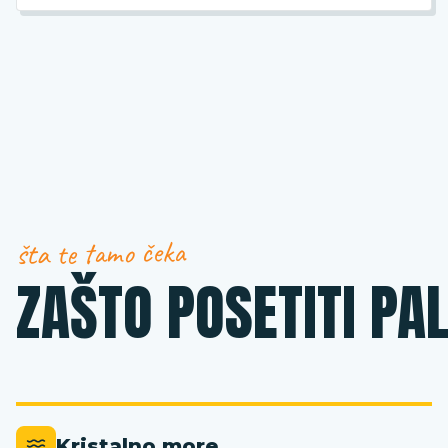
šta te tamo čeka
ZAŠTO POSETITI PA
Kristalno more