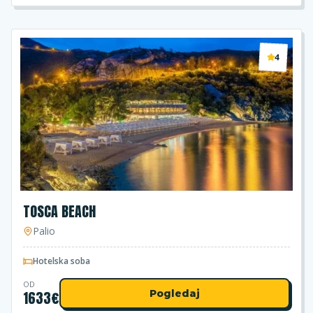
4
TOSCA BEACH
Palio
Hotelska soba
OD
1633
€
Pogledaj