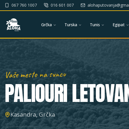
067 760 1007
016 601 007
alohaputovanja@gmai
Grčka
Turska
Tunis
Egipat
Vaše mesto na suncu
PALIOURI
LETOVA
Kasandra, Grčka