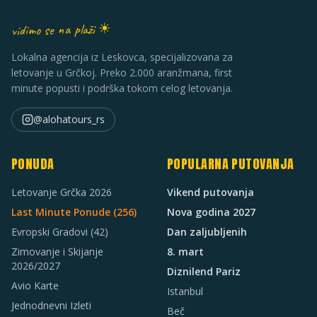
vidimo se na plaži ☀
Lokalna agencija iz Leskovca, specijalizovana za
letovanje u Grčkoj. Preko 2.000 aranžmana, first
minute popusti i podrška tokom celog letovanja.
@alohatours_rs
PONUDA
POPULARNA PUTOVANJA
Letovanje Grčka 2026
Vikend putovanja
Last Minute Ponude (
256
)
Nova godina 2027
Evropski Gradovi
(42)
Dan zaljubljenih
Zimovanje i Skijanje
8. mart
2026/2027
Diznilend Pariz
Avio Karte
Istanbul
Jednodnevni Izleti
Beč