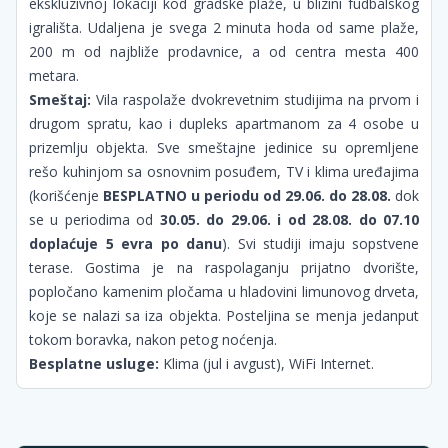
ekskluzivnoj lokaciji kod gradske plaže, u blizini fudbalskog
igrališta. Udaljena je svega 2 minuta hoda od same plaže,
200 m od najbliže prodavnice, a od centra mesta 400
metara.
Smeštaj:
Vila raspolaže dvokrevetnim studijima na prvom i
drugom spratu, kao i dupleks apartmanom za 4 osobe u
prizemlju objekta. Sve smeštajne jedinice su opremljene
rešo kuhinjom sa osnovnim posuđem, TV i klima uređajima
(korišćenje
BESPLATNO u periodu od 29.06. do 28.08.
dok
se u periodima od
30.05. do 29.06. i od 28.08. do 07.10
doplaćuje 5 evra po danu
). Svi studiji imaju sopstvene
terase. Gostima je na raspolaganju prijatno dvorište,
popločano kamenim pločama u hladovini limunovog drveta,
koje se nalazi sa iza objekta. Posteljina se menja jedanput
tokom boravka, nakon petog noćenja.
Besplatne usluge:
Klima (jul i avgust),
WiFi Internet.