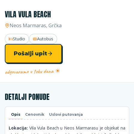
VILA VULA BEACH
Neos Marmaras
, Grčka
Studio
Autobus
Pošalji upit
odgovaramo u toku dana ☀
DETALJI PONUDE
Opis
Cenovnik
Uslovi putovanja
Lokacija:
Vila Vula Beach u Neos Marmarasu je objekat na