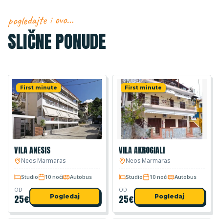
pogledajte i ovo…
SLIČNE PONUDE
First minute
First minute
VILA ANESIS
VILA AKROGIALI
Neos Marmaras
Neos Marmaras
Studio
10 noći
Autobus
Studio
10 noći
Autobus
OD
OD
25
€
Pogledaj
25
€
Pogledaj