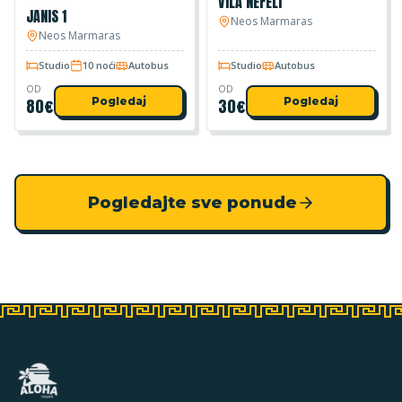
VILA NEFELI
JANIS 1
Neos Marmaras
Neos Marmaras
Studio
10 noći
Autobus
Studio
Autobus
OD
OD
80
€
Pogledaj
30
€
Pogledaj
Pogledajte sve ponude