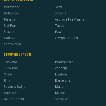
Polihrono
Sarti
Pefkohori
Sitonija
Paralija
Asprovalta i Vrasna
Nei Pori
Tasos
Stavros
Evia
Hanioti
Olympic Beach
Leptokarija
EVROPSKI GRADOVI
Toskana
Budimpešta
Temišvar
Venecija
Ohrid
Lisabon
Rim
Barselona
Severna Italija
Malta
Andaluzija
Milano
Azurna obala
Sarajevo