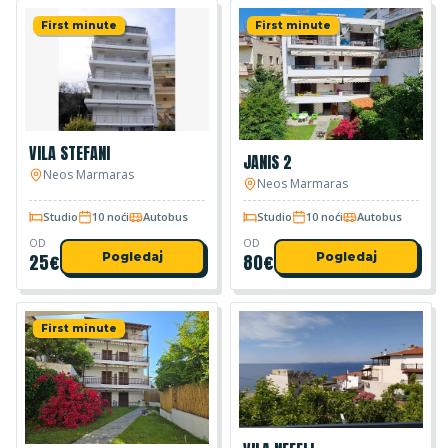
First minute
First minute
VILA STEFANI
JANIS 2
Neos Marmaras
Neos Marmaras
Studio
10 noći
Autobus
Studio
10 noći
Autobus
OD
OD
25
€
Pogledaj
80
€
Pogledaj
First minute