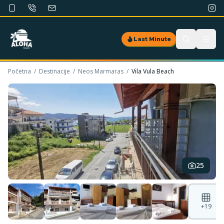
Last Minute
Početna
/
Destinacije
/
Neos Marmaras
/
Vila Vula Beach
25
+
19