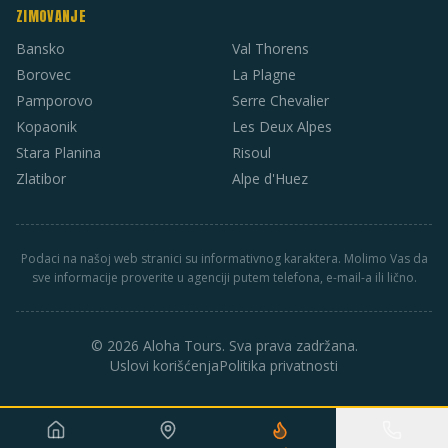
ZIMOVANJE
Bansko
Val Thorens
Borovec
La Plagne
Pamporovo
Serre Chevalier
Kopaonik
Les Deux Alpes
Stara Planina
Risoul
Zlatibor
Alpe d'Huez
Podaci na našoj web stranici su informativnog karaktera. Molimo Vas da
sve informacije proverite u agenciji putem telefona, e-mail-a ili lično.
© 2026 Aloha Tours. Sva prava zadržana.
Uslovi korišćenja
Politika privatnosti