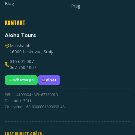
Blog
Prag
KONTAKT
Aloha Tours
Mlinska bb
16000 Leskovac, Srbija
016 601 007
067 760 1007
WhatsApp
Viber
PIB: 114109904 · MB: 67330919
Delatnost: 7911
Žiro račun: 160-6000001890692-48
LAST MINUTE GRČKA