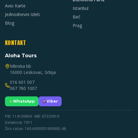
Avio Karte
Istanbul
Jednodnevni Izleti
Beč
Blog
Prag
KONTAKT
Aloha Tours
Mlinska bb
16000 Leskovac, Srbija
016 601 007
067 760 1007
WhatsApp
Viber
PIB: 114109904 · MB: 67330919
Delatnost: 7911
Žiro račun: 160-6000001890692-48