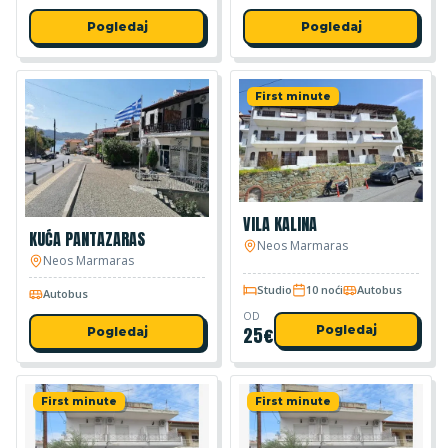
Pogledaj
Pogledaj
First minute
VILA KALINA
KUĆA PANTAZARAS
Neos Marmaras
Neos Marmaras
Studio
10 noći
Autobus
Autobus
OD
25
€
Pogledaj
Pogledaj
First minute
First minute