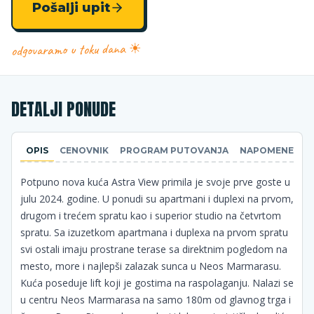
Pošalji upit
odgovaramo u toku dana ☀
DETALJI PONUDE
OPIS
CENOVNIK
PROGRAM PUTOVANJA
NAPOMENE
Potpuno nova kuća Astra View primila je svoje prve goste u
julu 2024. godine. U ponudi su apartmani i duplexi na prvom,
drugom i trećem spratu kao i superior studio na četvrtom
spratu. Sa izuzetkom apartmana i duplexa na prvom spratu
svi ostali imaju prostrane terase sa direktnim pogledom na
mesto, more i najlepši zalazak sunca u Neos Marmarasu.
Kuća poseduje lift koji je gostima na raspolaganju. Nalazi se
u centru Neos Marmarasa na samo 180m od glavnog trga i