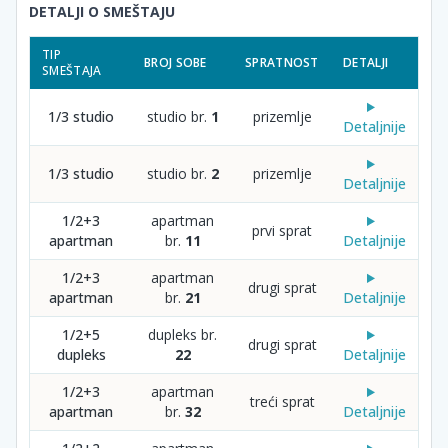
DETALJI O SMEŠTAJU
TIP
BROJ SOBE
SPRATNOST
DETALJI
SMEŠTAJA
1/3 studio
studio br.
1
prizemlje
Detaljnije
1/3 studio
studio br.
2
prizemlje
Detaljnije
1/2+3
apartman
prvi sprat
apartman
br.
11
Detaljnije
1/2+3
apartman
drugi sprat
apartman
br.
21
Detaljnije
1/2+5
dupleks br.
drugi sprat
dupleks
22
Detaljnije
1/2+3
apartman
treći sprat
apartman
br.
32
Detaljnije