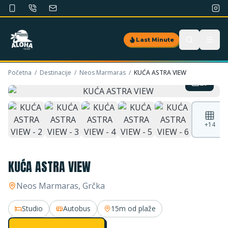
Last Minute
Početna
/
Destinacije
/
Neos Marmaras
/
KUĆA ASTRA VIEW
20
+
14
KUĆA ASTRA VIEW
Neos Marmaras
, Grčka
Studio
Autobus
15m
od plaže