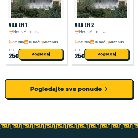
VILA EFI 1
VILA EFI 2
Neos Marmaras
Neos Marmaras
Studio
10 noći
Autobus
Studio
10 noći
Autobus
OD
OD
25
€
Pogledaj
25
€
Pogledaj
Pogledajte sve ponude