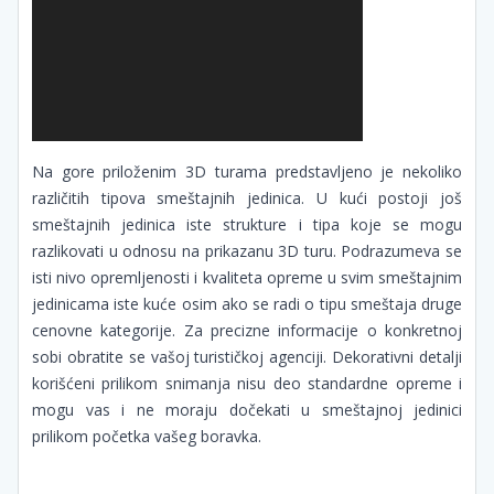
Na gore priloženim 3D turama predstavljeno je nekoliko
različitih tipova smeštajnih jedinica. U kući postoji još
smeštajnih jedinica iste strukture i tipa koje se mogu
razlikovati u odnosu na prikazanu 3D turu. Podrazumeva se
isti nivo opremljenosti i kvaliteta opreme u svim smeštajnim
jedinicama iste kuće osim ako se radi o tipu smeštaja druge
cenovne kategorije. Za precizne informacije o konkretnoj
sobi obratite se vašoj turističkoj agenciji. Dekorativni detalji
korišćeni prilikom snimanja nisu deo standardne opreme i
mogu vas i ne moraju dočekati u smeštajnoj jedinici
prilikom početka vašeg boravka.