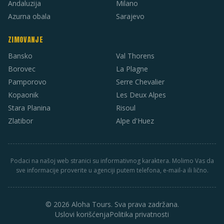
Andaluzija
Milano
Azurna obala
Sarajevo
ZIMOVANJE
Bansko
Val Thorens
Borovec
La Plagne
Pamporovo
Serre Chevalier
Kopaonik
Les Deux Alpes
Stara Planina
Risoul
Zlatibor
Alpe d'Huez
Podaci na našoj web stranici su informativnog karaktera. Molimo Vas da
sve informacije proverite u agenciji putem telefona, e-mail-a ili lično.
© 2026 Aloha Tours. Sva prava zadržana.
Uslovi korišćenja
Politika privatnosti