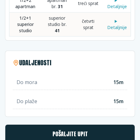
1/2+2
apartman
treći sprat
apartman
br.
31
Detaljnije
1/2+1
superior
četvrti
superior
studio br.
sprat
Detaljnije
studio
41
UDALJENOSTI
Do mora
15m
Do plaže
15m
POŠALJITE UPIT