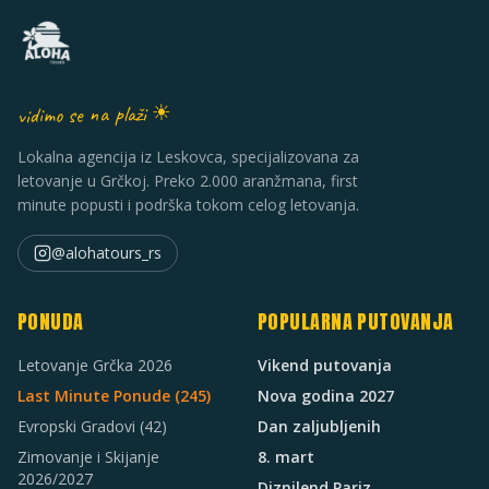
vidimo se na plaži ☀
Lokalna agencija iz Leskovca, specijalizovana za
letovanje u Grčkoj. Preko 2.000 aranžmana, first
minute popusti i podrška tokom celog letovanja.
@alohatours_rs
PONUDA
POPULARNA PUTOVANJA
Letovanje Grčka 2026
Vikend putovanja
Last Minute Ponude (
245
)
Nova godina 2027
Evropski Gradovi
(42)
Dan zaljubljenih
Zimovanje i Skijanje
8. mart
2026/2027
Diznilend Pariz