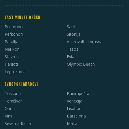
LAST MINUTE GRČKA
Polihrono
Sarti
Pefkohori
Sitonija
Paralija
Asprovalta i Vrasna
Nei Pori
Tasos
Stavros
Evia
Hanioti
Olympic Beach
Leptokarija
EVROPSKI GRADOVI
Toskana
Budimpešta
Temišvar
Venecija
Ohrid
Lisabon
Rim
Barselona
Severna Italija
Malta