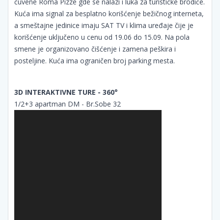
čuvene Roma Pizze gde se nalazi i luka za turističke brodiće.
Kuća ima signal za besplatno korišćenje bežičnog interneta,
a smeštajne jedinice imaju SAT TV i klima uređaje čije je
korišćenje uključeno u cenu od 19.06 do 15.09. Na pola
smene je organizovano čišćenje i zamena peškira i
posteljine. Kuća ima ograničen broj parking mesta.
3D INTERAKTIVNE TURE - 360°
1/2+3 apartman DM - Br.Sobe 32