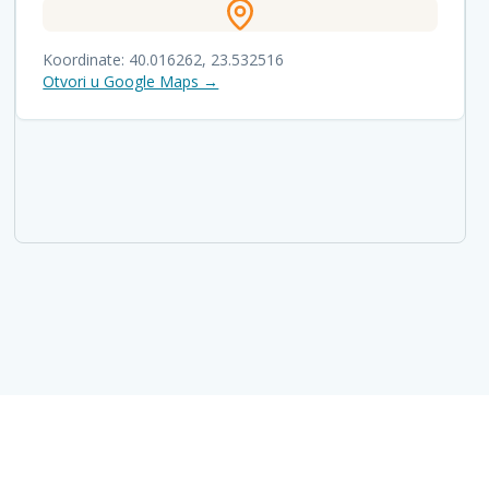
Koordinate:
40.016262
,
23.532516
Otvori u Google Maps →