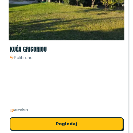
KUĆA GRIGORIOU
Polihrono
Autobus
Pogledaj