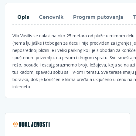
Opis
Cenovnik
Program putovanja
T
Vila Vasilis se nalazi na oko 25 metara od plaže u mirnom delu
(nema ljuljaške i tobogan za decu i nije predviđen za igranje) je
neposrednoj blizini je i veliki parking koji je slobodan za kori
spuštenom prizemlju, na prvom i drugom spratu. Sve smeštajne
rešo, posuđe i escajg srazmerno broju ležajeva, koja se nalazi 
tuš kadom, spavaću sobu sa TV-om i terasu. Sve terase imaju p
boravka, dok je korišćenje klima uređaja uključeno u cenu najm
interneta.
UDALJENOSTI