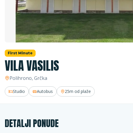
First Minute
VILA VASILIS
Polihrono
, Grčka
Studio
Autobus
25m
od plaže
DETALJI PONUDE