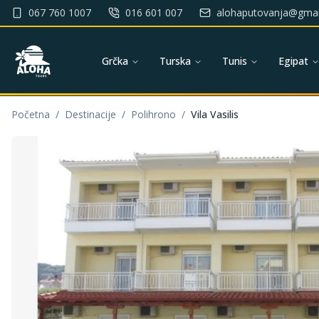
067 760 1007
016 601 007
alohaputovanja@gmai
Grčka
Turska
Tunis
Egipat
Početna
/
Destinacije
/
Polihrono
/
Vila Vasilis