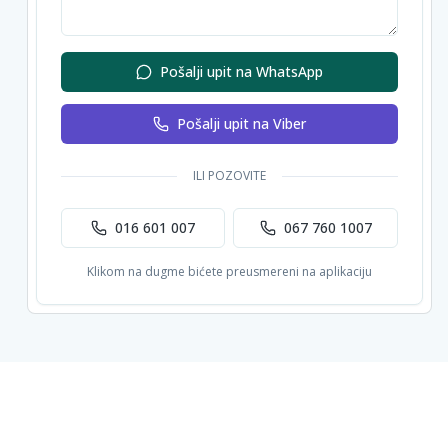
Pošalji upit na WhatsApp
Pošalji upit na Viber
ILI POZOVITE
016 601 007
067 760 1007
Klikom na dugme bićete preusmereni na aplikaciju