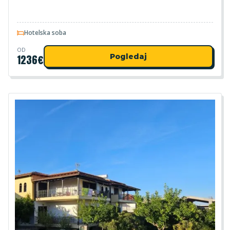
Hotelska soba
OD
1236
€
Pogledaj