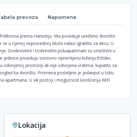
abela prevoza
Napomene
 Polihrona prema Haniotiju. Vila poseduje uređeno dvorište
r se u njenoj neposrednoj blizini nalazi igralište za decu. U
šćenje. Dvokrevetni i trokrevetni poluapartmani su smešteni u
 jedinice poseduju osnovno opremljenu kuhinju:frižider,
u odvojenoj prostoriji ali nije odvojena vratima, kupatilo sa
ogled ka dvorištu. Promena posteljine je jedanput u toku
a apartmana. U vili postoji i mogućnost korišćenja WiFi
Lokacija