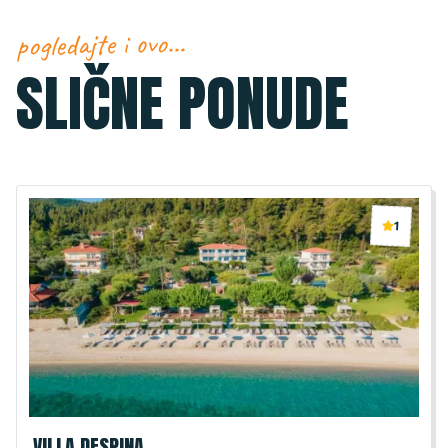
pogledajte i ovo…
SLIČNE PONUDE
1
VILLA DESPINA