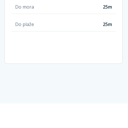
Do mora
25m
Do plaže
25m