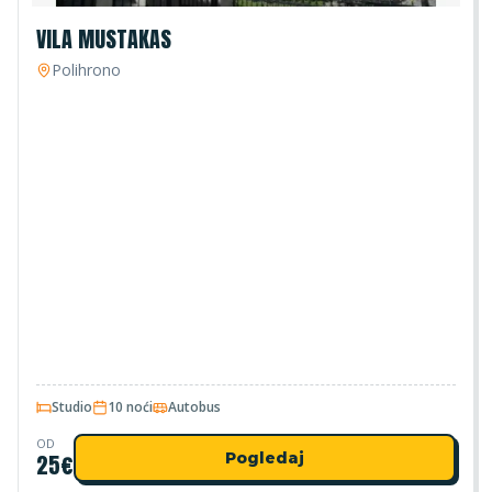
VILA MUSTAKAS
Polihrono
Studio
10 noći
Autobus
OD
25
€
Pogledaj