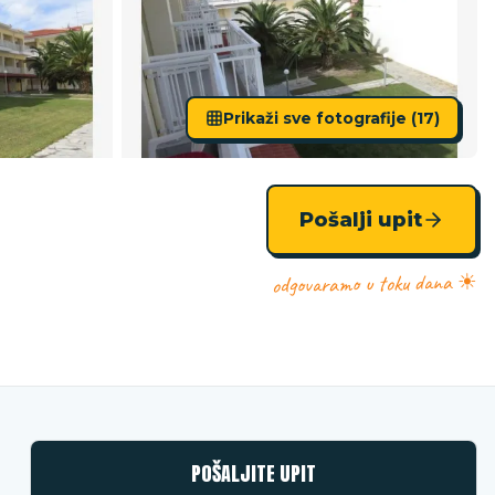
Prikaži sve fotografije (
17
)
Pošalji upit
odgovaramo u toku dana ☀
POŠALJITE UPIT