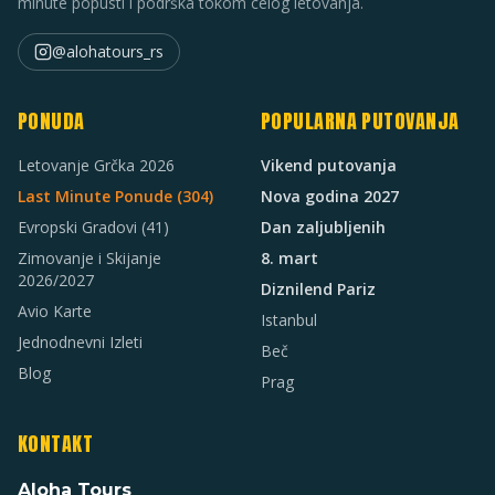
minute popusti i podrška tokom celog letovanja.
@alohatours_rs
PONUDA
POPULARNA PUTOVANJA
Letovanje Grčka 2026
Vikend putovanja
Last Minute Ponude (
304
)
Nova godina 2027
Evropski Gradovi
(41)
Dan zaljubljenih
Zimovanje i Skijanje
8. mart
2026/2027
Diznilend Pariz
Avio Karte
Istanbul
Jednodnevni Izleti
Beč
Blog
Prag
KONTAKT
Aloha Tours