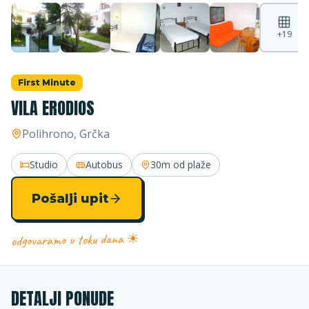
+
19
First Minute
VILA ERODIOS
Polihrono
, Grčka
Studio
Autobus
30m
od plaže
Pošalji upit
odgovaramo u toku dana ☀
DETALJI PONUDE