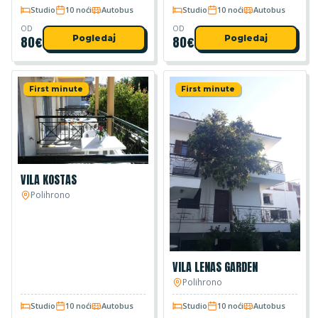
Studio
10 noći
Autobus
Studio
10 noći
Autobus
OD
OD
80
€
Pogledaj
80
€
Pogledaj
First minute
First minute
VILA KOSTAS
Polihrono
VILA LENAS GARDEN
Polihrono
Studio
10 noći
Autobus
Studio
10 noći
Autobus