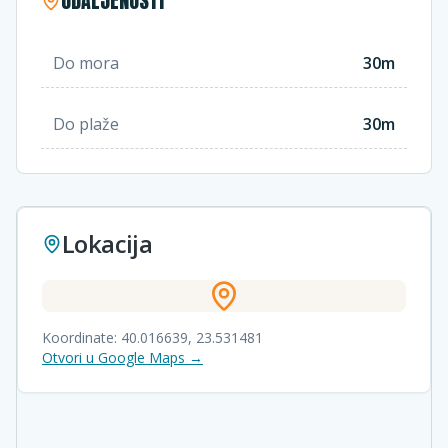
UDALJENOSTI
Do mora
30m
Do plaže
30m
Lokacija
Koordinate:
40.016639
,
23.531481
Otvori u Google Maps →