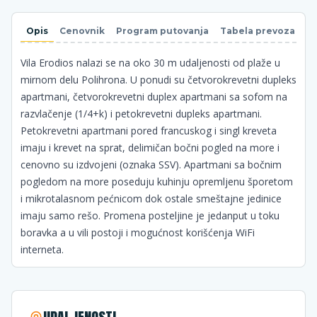
Opis
Cenovnik
Program putovanja
Tabela prevoza
N
Vila Erodios nalazi se na oko 30 m udaljenosti od plaže u
mirnom delu Polihrona. U ponudi su četvorokrevetni dupleks
apartmani, četvorokrevetni duplex apartmani sa sofom na
razvlačenje (1/4+k) i petokrevetni dupleks apartmani.
Petokrevetni apartmani pored francuskog i singl kreveta
imaju i krevet na sprat, delimičan bočni pogled na more i
cenovno su izdvojeni (oznaka SSV). Apartmani sa bočnim
pogledom na more poseduju kuhinju opremljenu šporetom
i mikrotalasnom pećnicom dok ostale smeštajne jedinice
imaju samo rešo. Promena posteljine je jedanput u toku
boravka a u vili postoji i mogućnost korišćenja WiFi
interneta.