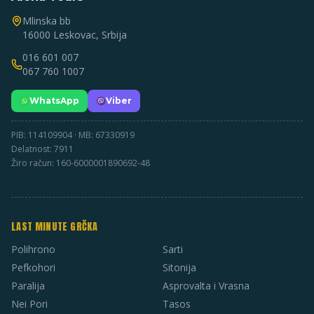
Mlinska bb
16000 Leskovac, Srbija
016 601 007
067 760 1007
WhatsApp
Viber
PIB: 114109904 · MB: 67330919
Delatnost: 7911
Žiro račun: 160-6000001890692-48
LAST MINUTE GRČKA
Polihrono
Sarti
Pefkohori
Sitonija
Paralija
Asprovalta i Vrasna
Nei Pori
Tasos