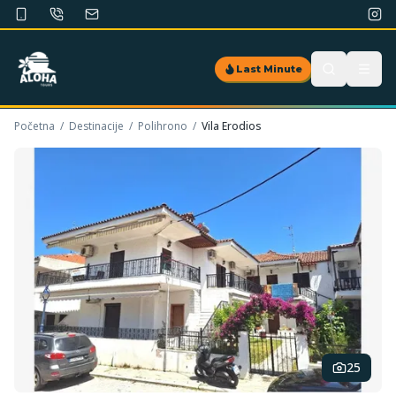
Last Minute
Početna
/
Destinacije
/
Polihrono
/
Vila Erodios
25