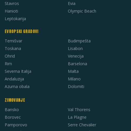
Stavros
Evia
Hanioti
Olympic Beach
Leptokarija
EVROPSKI GRADOVI
Temišvar
Budimpešta
Toskana
Lisabon
Ohrid
Venecija
Rim
Barselona
Severna Italija
Malta
Andaluzija
Milano
Azurna obala
Dolomiti
ZIMOVANJE
Bansko
Val Thorens
Borovec
La Plagne
Pamporovo
Serre Chevalier