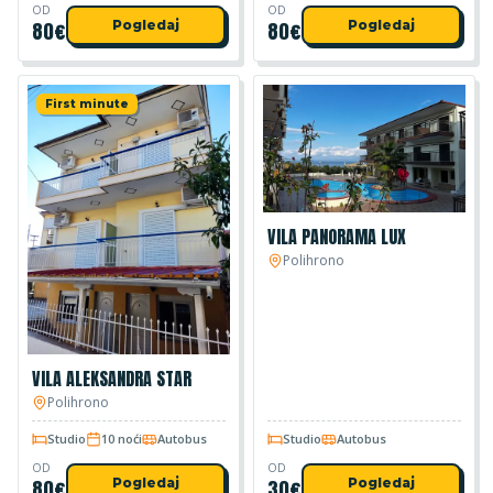
OD
OD
80
€
Pogledaj
80
€
Pogledaj
First minute
VILA PANORAMA LUX
Polihrono
VILA ALEKSANDRA STAR
Polihrono
Studio
10 noći
Autobus
Studio
Autobus
OD
OD
80
€
Pogledaj
30
€
Pogledaj