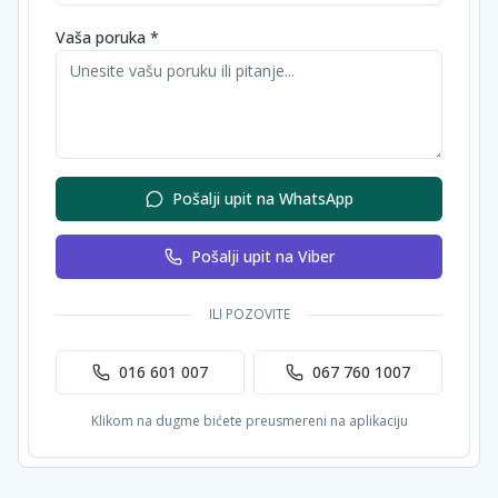
Vaša poruka *
Pošalji upit na WhatsApp
Pošalji upit na Viber
ILI POZOVITE
016 601 007
067 760 1007
Klikom na dugme bićete preusmereni na aplikaciju