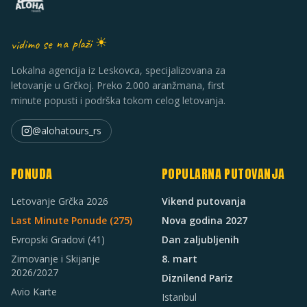
vidimo se na plaži ☀
Lokalna agencija iz Leskovca, specijalizovana za
letovanje u Grčkoj. Preko 2.000 aranžmana, first
minute popusti i podrška tokom celog letovanja.
@alohatours_rs
PONUDA
POPULARNA PUTOVANJA
Letovanje Grčka 2026
Vikend putovanja
Last Minute Ponude (
275
)
Nova godina 2027
Evropski Gradovi
(41)
Dan zaljubljenih
Zimovanje i Skijanje
8. mart
2026/2027
Diznilend Pariz
Avio Karte
Istanbul