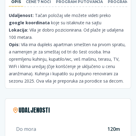
OPIS
CENE 7 NOĆI
PROGRAM PUTOVANJA
PROGRAM PU
Udaljenost:
Tačan položaj vile možete videti preko
google koordinata
koje su istaknute na sajtu
Lokacija:
Vila je dobro pozicionirana. Od plaže je udaljena
100 metara.
Opis:
Vila ima dupleks apartman smešten na prvom spratu,
a namenjen je za smeštaj od tri do šest osoba. lma
opremljenu kuhinju, kupatilo/wc, veš mašinu, terasu, TV,
WiFi i klima uredjaj (čije korišćenje je uključeno u cenu
aranžmana). Kuhinja i kupatilo su potpuno renovirani za
sezonu 2025. Ova vila je preporuka za porodice sa decom.
UDALJENOSTI
Do mora
120m