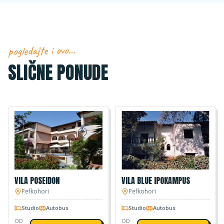
pogledajte i ovo…
SLIČNE PONUDE
VILA POSEIDON
VILA BLUE IPOKAMPUS
Pefkohori
Pefkohori
Studio
Autobus
Studio
Autobus
OD
OD