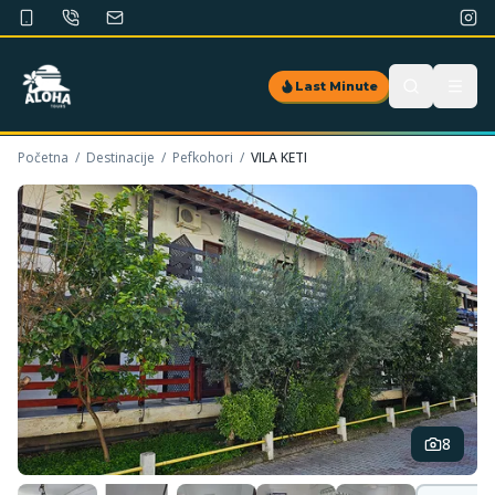
Last Minute
Početna
/
Destinacije
/
Pefkohori
/
VILA KETI
8