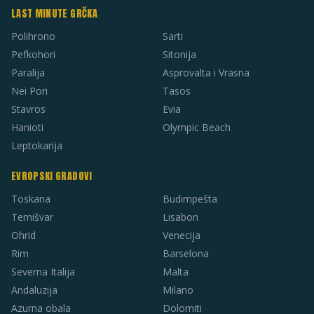
LAST MINUTE GRČKA
Polihrono
Sarti
Pefkohori
Sitonija
Paralija
Asprovalta i Vrasna
Nei Pori
Tasos
Stavros
Evia
Hanioti
Olympic Beach
Leptokarija
EVROPSKI GRADOVI
Toskana
Budimpešta
Temišvar
Lisabon
Ohrid
Venecija
Rim
Barselona
Severna Italija
Malta
Andaluzija
Milano
Azurna obala
Dolomiti