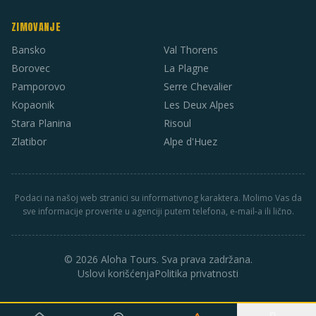
ZIMOVANJE
Bansko
Val Thorens
Borovec
La Plagne
Pamporovo
Serre Chevalier
Kopaonik
Les Deux Alpes
Stara Planina
Risoul
Zlatibor
Alpe d'Huez
Podaci na našoj web stranici su informativnog karaktera. Molimo Vas da
sve informacije proverite u agenciji putem telefona, e-mail-a ili lično.
© 2026 Aloha Tours. Sva prava zadržana.
Uslovi korišćenja
Politika privatnosti