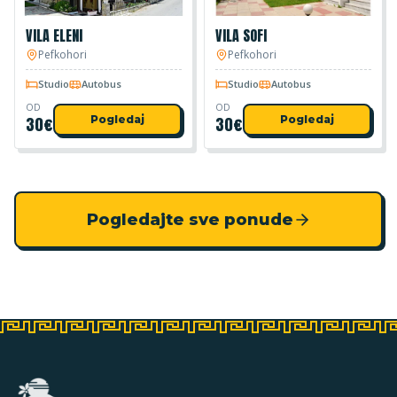
VILA ELENI
VILA SOFI
Pefkohori
Pefkohori
Studio
Autobus
Studio
Autobus
OD
OD
30
€
Pogledaj
30
€
Pogledaj
Pogledajte sve ponude