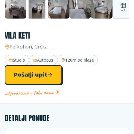
+
2
VILA KETI
Pefkohori
, Grčka
Studio
Autobus
120m
od plaže
Pošalji upit
odgovaramo u toku dana ☀
DETALJI PONUDE