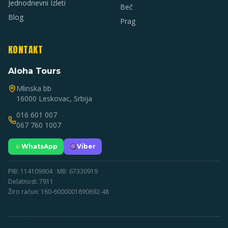
Jednodnevni Izleti
Beč
Blog
Prag
KONTAKT
Aloha Tours
Mlinska bb
16000 Leskovac, Srbija
016 601 007
067 760 1007
WhatsApp
Viber
PIB: 114109904 · MB: 67330919
Delatnost: 7911
Žiro račun: 160-6000001890692-48