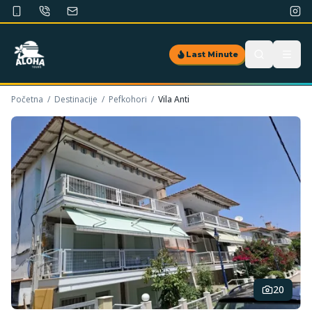
Last Minute
Početna
/
Destinacije
/
Pefkohori
/
Vila Anti
20