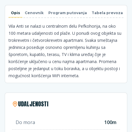
Opis
Cenovnik
Program putovanja
Tabela prevoza
N
Vila Anti se nalazi u centralnom delu Pefkohorija, na oko
100 metara udaljenosti od plaže. U ponudi ovog objekta su
trokrevetni i četvorokrevetni apartmani. Svaka smeštajna
jedninica poseduje osnovno opremljenu kuhinju sa
šporetom, kupatilo, terasu, TV i klima uređaj čije je
korišćenje uključeno u cenu najma apartmana. Promena
posteljine je jedanput u toku boravka, a u objektu postoji i
mogućnost korišćenja WiFi interneta.
UDALJENOSTI
Do mora
100m