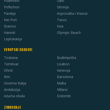
Polihrono
Sarti
Pefkohori
Sitonija
Paralija
Asprovalta i Vrasna
Nei Pori
Tasos
Stavros
Evia
Hanioti
Olympic Beach
Leptokarija
EVROPSKI GRADOVI
Toskana
Budimpešta
Temišvar
Lisabon
Ohrid
Venecija
Rim
Barselona
Severna Italija
Malta
Andaluzija
Milano
Azurna obala
Dolomiti
ZIMOVANJE