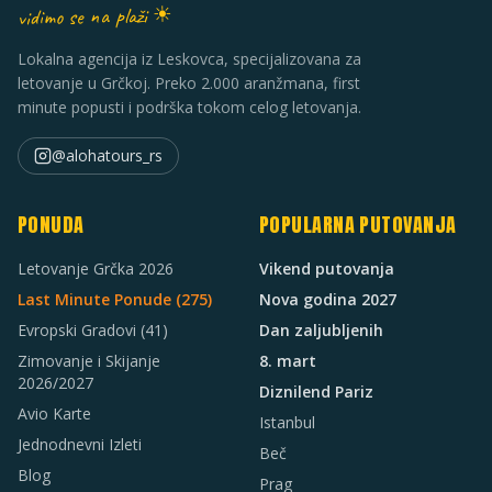
vidimo se na plaži ☀
Lokalna agencija iz Leskovca, specijalizovana za
letovanje u Grčkoj. Preko 2.000 aranžmana, first
minute popusti i podrška tokom celog letovanja.
@alohatours_rs
PONUDA
POPULARNA PUTOVANJA
Letovanje Grčka 2026
Vikend putovanja
Last Minute Ponude (
275
)
Nova godina 2027
Evropski Gradovi
(41)
Dan zaljubljenih
Zimovanje i Skijanje
8. mart
2026/2027
Diznilend Pariz
Avio Karte
Istanbul
Jednodnevni Izleti
Beč
Blog
Prag