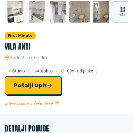
+
14
First Minute
VILA ANTI
Pefkohori
, Grčka
Studio
Autobus
100m
od plaže
Pošalji upit
odgovaramo u toku dana ☀
DETALJI PONUDE