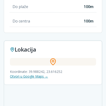
Do plaže
100m
Do centra
100m
Lokacija
Koordinate:
39.988242
,
23.616252
Otvori u Google Maps →