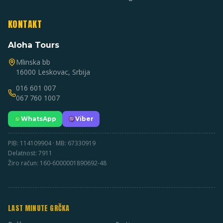
KONTAKT
Aloha Tours
Mlinska bb
16000 Leskovac, Srbija
016 601 007
067 760 1007
WhatsApp
Viber
PIB: 114109904 · MB: 67330919
Delatnost: 7911
Žiro račun: 160-6000001890692-48
LAST MINUTE GRČKA