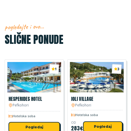
pogledajte i ovo…
SLIČNE PONUDE
1
3
HESPERIDES HOTEL
IOLI VILLAGE
Pefkohori
Pefkohori
Hotelska soba
Hotelska soba
OD
283
€
Pogledaj
Pogledaj