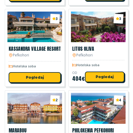
3
3
KASSANDRA VILLAGE RESORT
LITUS OLIVA
Pefkohori
Pefkohori
Hotelska soba
Hotelska soba
OD
404
€
Pogledaj
Pogledaj
2
4
MARABOU
PHILOXENIA PEFKOHORI