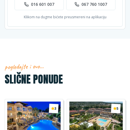
016 601 007
067 760 1007
Klikom na dugme bićete preusmereni na aplikaciju
pogledajte i ovo…
SLIČNE PONUDE
3
5