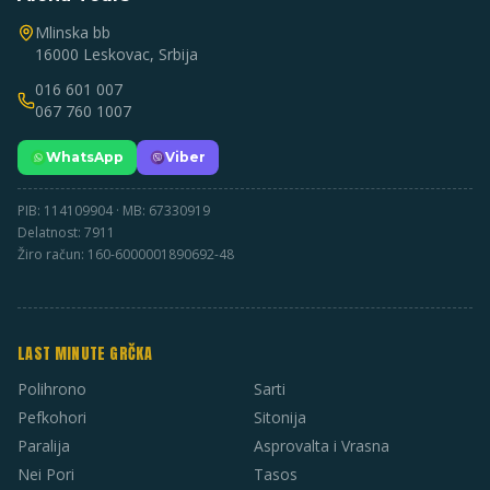
Mlinska bb
16000 Leskovac, Srbija
016 601 007
067 760 1007
WhatsApp
Viber
PIB: 114109904 · MB: 67330919
Delatnost: 7911
Žiro račun: 160-6000001890692-48
LAST MINUTE GRČKA
Polihrono
Sarti
Pefkohori
Sitonija
Paralija
Asprovalta i Vrasna
Nei Pori
Tasos