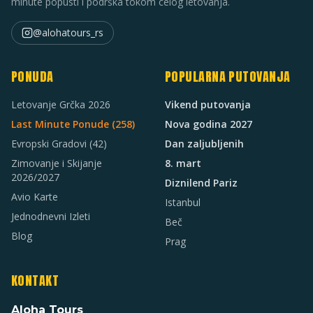
minute popusti i podrška tokom celog letovanja.
@alohatours_rs
PONUDA
POPULARNA PUTOVANJA
Letovanje Grčka 2026
Vikend putovanja
Last Minute Ponude (
258
)
Nova godina 2027
Evropski Gradovi
(42)
Dan zaljubljenih
Zimovanje i Skijanje
8. mart
2026/2027
Diznilend Pariz
Avio Karte
Istanbul
Jednodnevni Izleti
Beč
Blog
Prag
KONTAKT
Aloha Tours