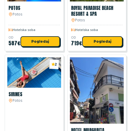
POTOS
ROYAL PARADISE BEACH
RESORT & SPA
Potos
Potos
Hotelska soba
Hotelska soba
OD
OD
587
€
Pogledaj
719
€
Pogledaj
2
SIRINES
Potos
HOTEL MARGARITA