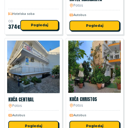
Potos
Hotelska soba
Autobus
OD
374
€
Pogledaj
Pogledaj
KUĆA CHRISTOS
KUĆA CENTRAL
Potos
Potos
Autobus
Autobus
Pogledaj
Pogledaj