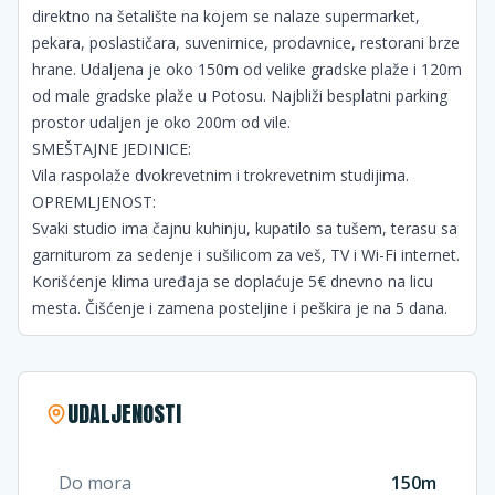
direktno na šetalište na kojem se nalaze supermarket,
pekara, poslastičara, suvenirnice, prodavnice, restorani brze
hrane. Udaljena je oko 150m od velike gradske plaže i 120m
od male gradske plaže u Potosu. Najbliži besplatni parking
prostor udaljen je oko 200m od vile.
SMEŠTAJNE JEDINICE:
Vila raspolaže dvokrevetnim i trokrevetnim studijima.
OPREMLJENOST:
Svaki studio ima čajnu kuhinju, kupatilo sa tušem, terasu sa
garniturom za sedenje i sušilicom za veš, TV i Wi-Fi internet.
Korišćenje klima uređaja se doplaćuje 5€ dnevno na licu
mesta. Čišćenje i zamena posteljine i peškira je na 5 dana.
UDALJENOSTI
Do mora
150m