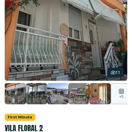
11
+
5
First Minute
VILA FLORAL 2