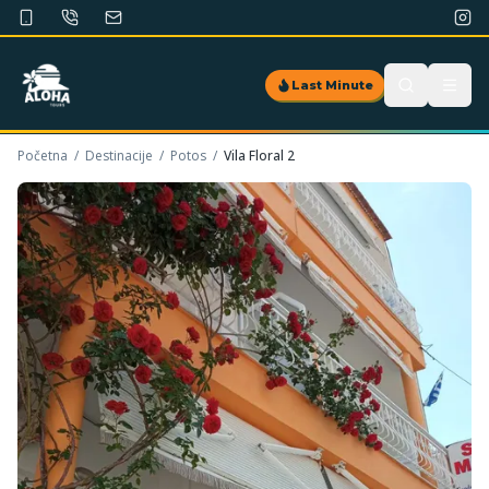
Last Minute
Početna
/
Destinacije
/
Potos
/
Vila Floral 2