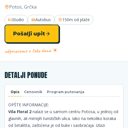
Potos
, Grčka
Studio
Autobus
150m
od plaže
Pošalji upit
odgovaramo u toku dana ☀
DETALJI PONUDE
Opis
Cenovnik
Program putovanja
OPŠTE INFORMACIJE:
Vila Floral 2
nalazi se u samom centru Potosa, u jednoj od
glavnih, ali mirnijih turističkih ulica. Iako na nekoliko koraka
od šetališta, zaštićena je od buke i saobraćaja. Izlazi