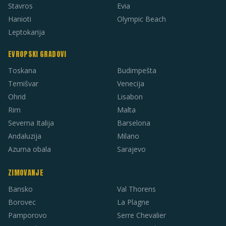
Stavros
Evia
Hanioti
Olympic Beach
Leptokarija
EVROPSKI GRADOVI
Toskana
Budimpešta
Temišvar
Venecija
Ohrid
Lisabon
Rim
Malta
Severna Italija
Barselona
Andaluzija
Milano
Azurna obala
Sarajevo
ZIMOVANJE
Bansko
Val Thorens
Borovec
La Plagne
Pamporovo
Serre Chevalier