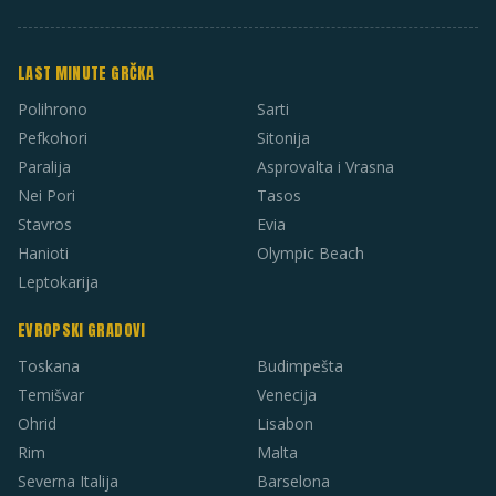
LAST MINUTE GRČKA
Polihrono
Sarti
Pefkohori
Sitonija
Paralija
Asprovalta i Vrasna
Nei Pori
Tasos
Stavros
Evia
Hanioti
Olympic Beach
Leptokarija
EVROPSKI GRADOVI
Toskana
Budimpešta
Temišvar
Venecija
Ohrid
Lisabon
Rim
Malta
Severna Italija
Barselona