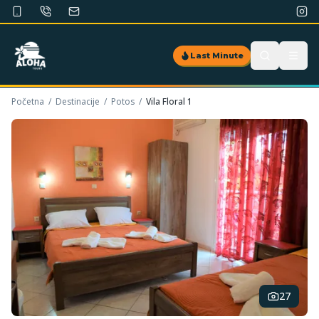
Last Minute
Početna
/
Destinacije
/
Potos
/
Vila Floral 1
27