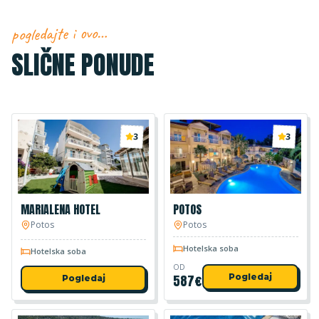
pogledajte i ovo…
SLIČNE PONUDE
3
3
MARIALENA HOTEL
POTOS
Potos
Potos
Hotelska soba
Hotelska soba
OD
587
€
Pogledaj
Pogledaj