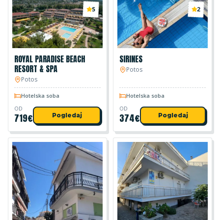
5
2
ROYAL PARADISE BEACH
SIRINES
RESORT & SPA
Potos
Potos
Hotelska soba
Hotelska soba
OD
OD
719
€
Pogledaj
374
€
Pogledaj