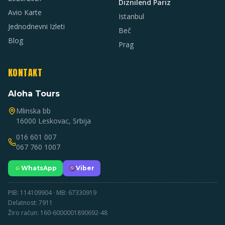
Diznilend Pariz
Avio Karte
Istanbul
Jednodnevni Izleti
Beč
Blog
Prag
KONTAKT
Aloha Tours
Mlinska bb
16000 Leskovac, Srbija
016 601 007
067 760 1007
WhatsApp
Viber
PIB: 114109904 · MB: 67330919
Delatnost: 7911
Žiro račun: 160-6000001890692-48