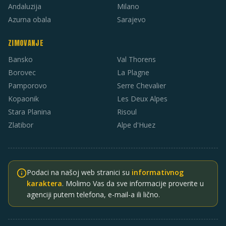
Andaluzija
Milano
Azurna obala
Sarajevo
ZIMOVANJE
Bansko
Val Thorens
Borovec
La Plagne
Pamporovo
Serre Chevalier
Kopaonik
Les Deux Alpes
Stara Planina
Risoul
Zlatibor
Alpe d'Huez
Podaci na našoj web stranici su
informativnog
karaktera
. Molimo Vas da sve informacije proverite u
agenciji putem telefona, e-mail-a ili lično.