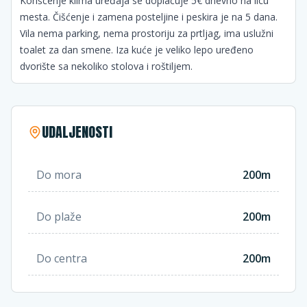
Korišćenje klima uređaja se doplaćuje 5€ dnevno na licu
mesta. Čišćenje i zamena posteljine i peskira je na 5 dana.
Vila nema parking, nema prostoriju za prtljag, ima uslužni
toalet za dan smene. Iza kuće je veliko lepo uređeno
dvorište sa nekoliko stolova i roštiljem.
UDALJENOSTI
Do mora
200m
Do plaže
200m
Do centra
200m