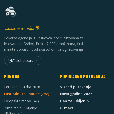
vidimo se na plaži ☀
Lokalna agencija iz Leskovca, specijalizovana za
letovanje u Grčkoj. Preko 2.000 aranžmana, first
minute popusti i podrška tokom celog letovanja.
@alohatours_rs
PONUDA
POPULARNA PUTOVANJA
Letovanje Grčka 2026
Vikend putovanja
Last Minute Ponude (
258
)
Nova godina 2027
Evropski Gradovi
(42)
Dan zaljubljenih
Zimovanje i Skijanje
8. mart
2026/2027