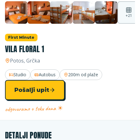
+
21
First Minute
VILA FLORAL 1
Potos
, Grčka
Studio
Autobus
200m
od plaže
Pošalji upit
odgovaramo u toku dana ☀
DETALJI PONUDE