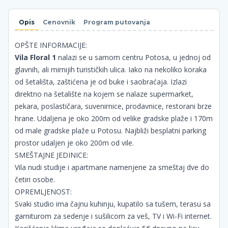
Opis
Cenovnik
Program putovanja
OPŠTE INFORMACIJE:
Vila Floral 1
nalazi se u samom centru Potosa, u jednoj od
glavnih, ali mirnijih turističkih ulica. Iako na nekoliko koraka
od šetališta, zaštićena je od buke i saobraćaja. Izlazi
direktno na šetalište na kojem se nalaze supermarket,
pekara, poslastičara, suvenirnice, prodavnice, restorani brze
hrane. Udaljena je oko 200m od velike gradske plaže i 170m
od male gradske plaže u Potosu. Najbliži besplatni parking
prostor udaljen je oko 200m od vile.
SMEŠTAJNE JEDINICE:
Vila nudi studije i apartmane namenjene za smeštaj dve do
četiri osobe.
OPREMLJENOST:
Svaki studio ima čajnu kuhinju, kupatilo sa tušem, terasu sa
garniturom za sedenje i sušilicom za veš, TV i Wi-Fi internet.