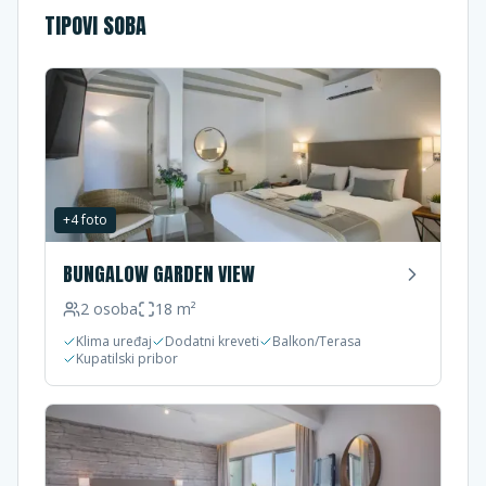
TIPOVI SOBA
+
4
foto
BUNGALOW GARDEN VIEW
2
osoba
18
m²
Klima uređaj
Dodatni kreveti
Balkon/Terasa
Kupatilski pribor