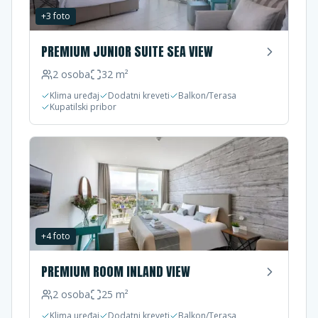
+
3
foto
PREMIUM JUNIOR SUITE SEA VIEW
2
osoba
32
m²
Klima uređaj
Dodatni kreveti
Balkon/Terasa
Kupatilski pribor
+
4
foto
PREMIUM ROOM INLAND VIEW
2
osoba
25
m²
Klima uređaj
Dodatni kreveti
Balkon/Terasa