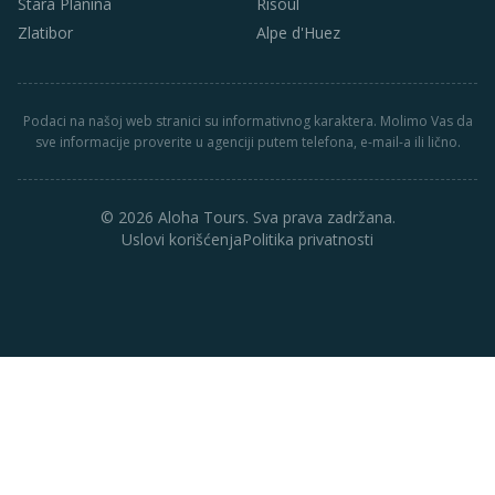
Stara Planina
Risoul
Zlatibor
Alpe d'Huez
Podaci na našoj web stranici su informativnog karaktera. Molimo Vas da
sve informacije proverite u agenciji putem telefona, e-mail-a ili lično.
© 2026 Aloha Tours. Sva prava zadržana.
Uslovi korišćenja
Politika privatnosti