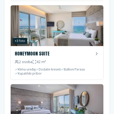
+
3
foto
HONEYMOON SUITE
2
osoba
42
m²
Klima uređaj
Dodatni kreveti
Balkon/Terasa
Kupatilski pribor