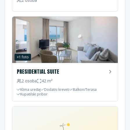
2
osoba
+
1
foto
PRESIDENTIAL SUITE
2
osoba
42
m²
Klima uređaj
Dodatni kreveti
Balkon/Terasa
Kupatilski pribor