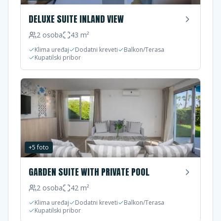
DELUXE SUITE INLAND VIEW
2
osoba
43
m²
Klima uređaj
Dodatni kreveti
Balkon/Terasa
Kupatilski pribor
+
5
foto
GARDEN SUITE WITH PRIVATE POOL
2
osoba
42
m²
Klima uređaj
Dodatni kreveti
Balkon/Terasa
Kupatilski pribor