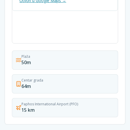
Otvori u Google Maps →
Plaža
50m
Centar grada
64m
Paphos International Airport (PFO)
15 km