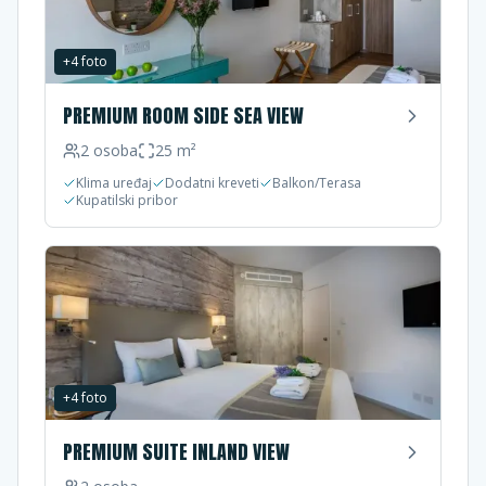
+
4
foto
PREMIUM ROOM SIDE SEA VIEW
2
osoba
25
m²
Klima uređaj
Dodatni kreveti
Balkon/Terasa
Kupatilski pribor
+
4
foto
PREMIUM SUITE INLAND VIEW