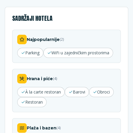
SADRŽAJI HOTELA
Najpopularnije
(
2
)
Parking
WiFi u zajedničkim prostorima
Hrana i piće
(
4
)
À la carte restoran
Barovi
Obroci
Restoran
Plaža i bazen
(
4
)