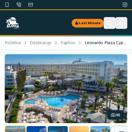
Last Minute
Početna
Destinacije
Paphos
Leonardo Plaza Cypria Maris Beach Hotel & Spa
46