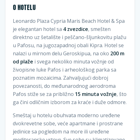
O HOTELU
Leonardo Plaza Cypria Maris Beach Hotel & Spa
je elegantan hotel sa
4 zvezdice
, smešten
direktno uz šetalište i peščano-šljunkovitu plažu
u Pafosu, na jugozapadnoj obali Kipra. Hotel se
nalazi u mirnom delu Geroskipua, na oko
200 m
od plaže
i svega nekoliko minuta vožnje od
živopisne luke Pafos i arheološkog parka sa
poznatim mozaicima. Zahvaljujući dobroj
povezanosti, do međunarodnog aerodroma
Pafos stiže se za približno
15 minuta vožnje
, što
ga čini odličnim izborom za kraće i duže odmore.
Smeštaj u hotelu obuhvata moderno uređene
dvokrevetne sobe, veće apartmane i prostrane
jedinice sa pogledom na more ili uređene
mediteranske vrtove. Sve sobe su klimatizovane,