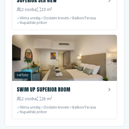
SUPERIOR SEA VIEW
2
osoba
23
m²
Klima uređaj
Dodatni kreveti
Balkon/Terasa
Kupatilski pribor
+
4
foto
SWIM UP SUPERIOR ROOM
2
osoba
26
m²
Klima uređaj
Dodatni kreveti
Balkon/Terasa
Kupatilski pribor