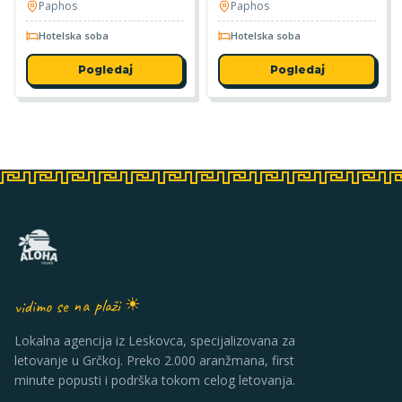
Paphos
Paphos
Hotelska soba
Hotelska soba
Pogledaj
Pogledaj
vidimo se na plaži ☀
Lokalna agencija iz Leskovca, specijalizovana za
letovanje u Grčkoj. Preko 2.000 aranžmana, first
minute popusti i podrška tokom celog letovanja.