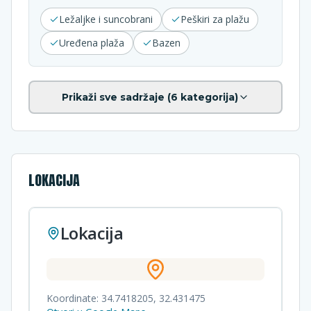
Ležaljke i suncobrani
Peškiri za plažu
Uređena plaža
Bazen
Prikaži sve sadržaje (
6
kategorija)
LOKACIJA
Lokacija
Koordinate:
34.7418205
,
32.431475