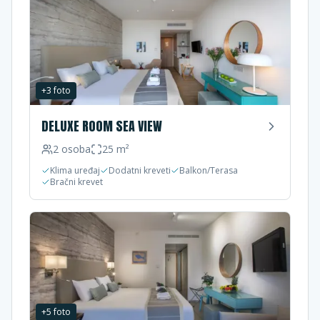
+
3
foto
DELUXE ROOM SEA VIEW
2
osoba
25
m²
Klima uređaj
Dodatni kreveti
Balkon/Terasa
Bračni krevet
+
5
foto