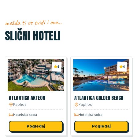
možda ti se svidi i ovo…
SLIČNI HOTELI
4
4
ATLANTICA AKTEON
ATLANTICA GOLDEN BEACH
Paphos
Paphos
Hotelska soba
Hotelska soba
Pogledaj
Pogledaj