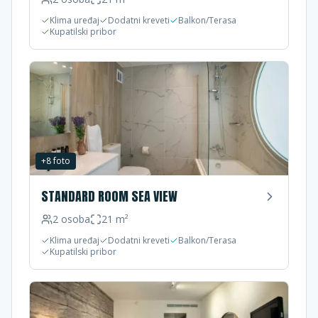
Klima uređaj
Dodatni kreveti
Balkon/Terasa
Kupatilski pribor
+
8
foto
STANDARD ROOM SEA VIEW
2
osoba
21
m²
Klima uređaj
Dodatni kreveti
Balkon/Terasa
Kupatilski pribor