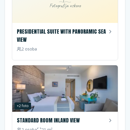
Fotografija uskoro
PRESIDENTIAL SUITE WITH PANORAMIC SEA
VIEW
2
osoba
+
2
foto
STANDARD ROOM INLAND VIEW
2
osoba
21
m²