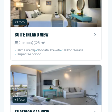
+
3
foto
SUITE INLAND VIEW
2
osoba
25
m²
Klima uređaj
Dodatni kreveti
Balkon/Terasa
Kupatilski pribor
+
4
foto