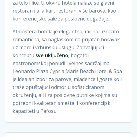
za telo i lice. U okviru hotela nalaze se glavni
restoran i a la kart restoran, više barova, kao i
konferencijske sale za poslovne događaje.
Atmosfera hotela je elegantna, mirna i izrazito
romantična, sa naglaskom na prijatan boravak
uz more i vrhunsku uslugu. Zahvaljujući
konceptu
sve uključeno
, bogatoj
gastronomskoj ponudi i velnes sadržajima,
Leonardo Plaza Cypria Maris Beach Hotel & Spa
je idealan izbor za parove, mladence i goste koji
traže opuštajući odmor u sofisticiranom
okruženju, ali i za poslovne putnike kojima su
potrebni kvalitetan smeštaj i konferencijski
kapaciteti u Pafosu.