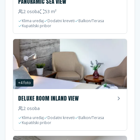
PANORAMIC SEA VIEW
2
osoba
53
m²
Klima uređaj
Dodatni kreveti
Balkon/Terasa
Kupatilski pribor
+
4
foto
DELUXE ROOM INLAND VIEW
2
osoba
Klima uređaj
Dodatni kreveti
Balkon/Terasa
Kupatilski pribor