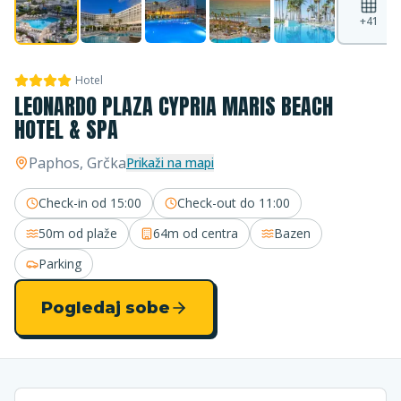
+
41
Hotel
LEONARDO PLAZA CYPRIA MARIS BEACH
HOTEL & SPA
Paphos
, Grčka
Prikaži na mapi
Check-in od
15:00
Check-out do
11:00
50m
od plaže
64m
od centra
Bazen
Parking
Pogledaj sobe