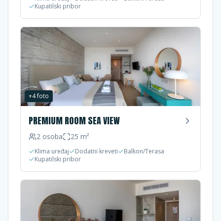
Kupatilski pribor
+
4
foto
PREMIUM ROOM SEA VIEW
2
osoba
25
m²
Klima uređaj
Dodatni kreveti
Balkon/Terasa
Kupatilski pribor