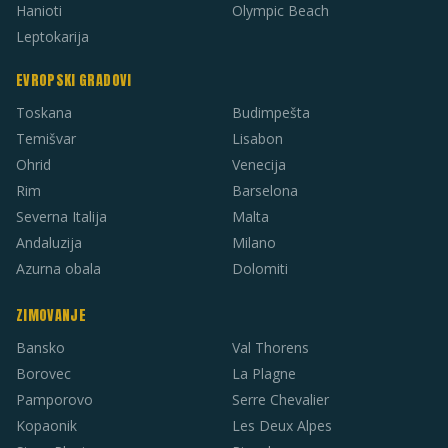
Hanioti
Olympic Beach
Leptokarija
EVROPSKI GRADOVI
Toskana
Budimpešta
Temišvar
Lisabon
Ohrid
Venecija
Rim
Barselona
Severna Italija
Malta
Andaluzija
Milano
Azurna obala
Dolomiti
ZIMOVANJE
Bansko
Val Thorens
Borovec
La Plagne
Pamporovo
Serre Chevalier
Kopaonik
Les Deux Alpes