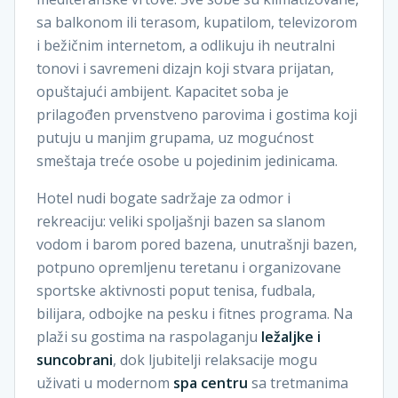
sa balkonom ili terasom, kupatilom, televizorom
i bežičnim internetom, a odlikuju ih neutralni
tonovi i savremeni dizajn koji stvara prijatan,
opuštajući ambijent. Kapacitet soba je
prilagođen prvenstveno parovima i gostima koji
putuju u manjim grupama, uz mogućnost
smeštaja treće osobe u pojedinim jedinicama.
Hotel nudi bogate sadržaje za odmor i
rekreaciju: veliki spoljašnji bazen sa slanom
vodom i barom pored bazena, unutrašnji bazen,
potpuno opremljenu teretanu i organizovane
sportske aktivnosti poput tenisa, fudbala,
bilijara, odbojke na pesku i fitnes programa. Na
plaži su gostima na raspolaganju
ležaljke i
suncobrani
, dok ljubitelji relaksacije mogu
uživati u modernom
spa centru
sa tretmanima