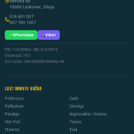
Mlinska bb
16000 Leskovac, Srbija
016 601 007
067 760 1007
WhatsApp
Viber
PIB: 114109904 · MB: 67330919
Delatnost: 7911
Žiro račun: 160-6000001890692-48
LAST MINUTE GRČKA
Polihrono
Sarti
Pefkohori
Sitonija
Paralija
Asprovalta i Vrasna
Nei Pori
Tasos
Stavros
Evia