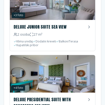
+
3
foto
DELUXE JUNIOR SUITE SEA VIEW
2
osoba
27
m²
Klima uređaj
Dodatni kreveti
Balkon/Terasa
Kupatilski pribor
+
4
foto
DELUXE PRESIDENTIAL SUITE WITH