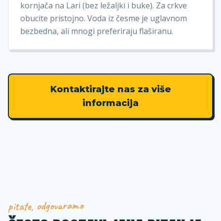
kornjača na Lari (bez ležaljki i buke). Za crkve
obucite pristojno. Voda iz česme je uglavnom
bezbedna, ali mnogi preferiraju flaširanu.
Kontaktirajte nas za više
informacija
pitate, odgovaramo