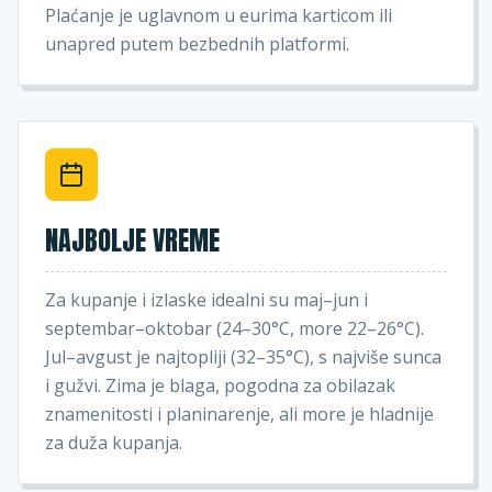
Plaćanje je uglavnom u eurima karticom ili
unapred putem bezbednih platformi.
NAJBOLJE VREME
Za kupanje i izlaske idealni su maj–jun i
septembar–oktobar (24–30°C, more 22–26°C).
Jul–avgust je najtopliji (32–35°C), s najviše sunca
i gužvi. Zima je blaga, pogodna za obilazak
znamenitosti i planinarenje, ali more je hladnije
za duža kupanja.