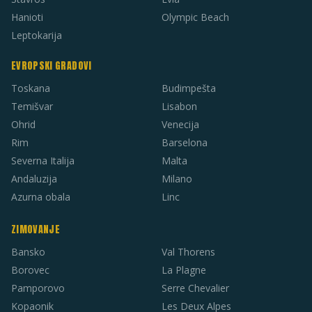
Hanioti
Olympic Beach
Leptokarija
EVROPSKI GRADOVI
Toskana
Budimpešta
Temišvar
Lisabon
Ohrid
Venecija
Rim
Barselona
Severna Italija
Malta
Andaluzija
Milano
Azurna obala
Linc
ZIMOVANJE
Bansko
Val Thorens
Borovec
La Plagne
Pamporovo
Serre Chevalier
Kopaonik
Les Deux Alpes