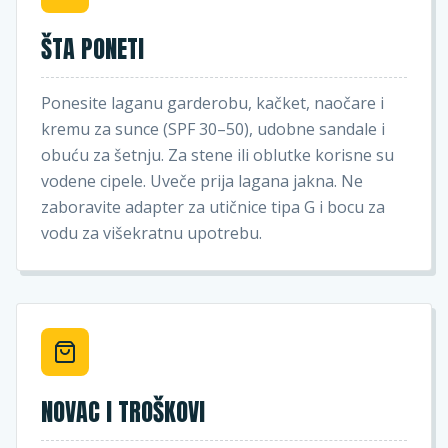
ŠTA PONETI
Ponesite laganu garderobu, kačket, naočare i
kremu za sunce (SPF 30–50), udobne sandale i
obuću za šetnju. Za stene ili oblutke korisne su
vodene cipele. Uveče prija lagana jakna. Ne
zaboravite adapter za utičnice tipa G i bocu za
vodu za višekratnu upotrebu.
NOVAC I TROŠKOVI