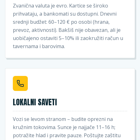
Zvanična valuta je evro. Kartice se široko
prihvataju, a bankomati su dostupni. Dnevni
srednji budžet: 60–120 € po osobi (hrana,
prevoz, aktivnosti). Bakšiš nije obavezan, ali je
uobičajeno ostaviti 5–10% ili zaokružiti račun u
tavernama i barovima.
LOKALNI SAVETI
Vozi se levom stranom – budite oprezni na
kružnim tokovima. Sunce je najjače 11–16 h;
potražite hlad i pravite pauze. Poštujte zaštitu