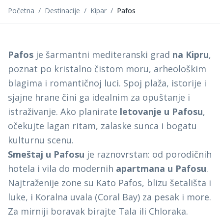
Početna
/
Destinacije
/
Kipar
/
Pafos
Pafos
je šarmantni mediteranski grad
na Kipru
,
poznat po kristalno čistom moru, arheološkim
blagima i romantičnoj luci. Spoj plaža, istorije i
sjajne hrane čini ga idealnim za opuštanje i
istraživanje. Ako planirate
letovanje u Pafosu
,
očekujte lagan ritam, zalaske sunca i bogatu
kulturnu scenu.
Smeštaj u Pafosu
je raznovrstan: od porodičnih
hotela i vila do modernih
apartmana u Pafosu
.
Najtraženije zone su Kato Pafos, blizu šetališta i
luke, i Koralna uvala (Coral Bay) za pesak i more.
Za mirniji boravak birajte Tala ili Chloraka.