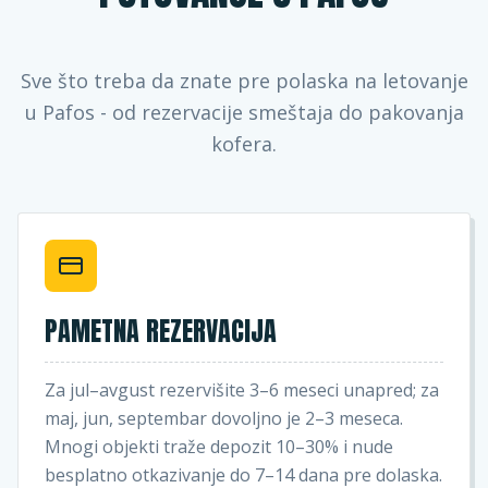
Sve što treba da znate pre polaska na letovanje
u Pafos - od rezervacije smeštaja do pakovanja
kofera.
PAMETNA REZERVACIJA
Za jul–avgust rezervišite 3–6 meseci unapred; za
maj, jun, septembar dovoljno je 2–3 meseca.
Mnogi objekti traže depozit 10–30% i nude
besplatno otkazivanje do 7–14 dana pre dolaska.