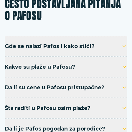
ČESTO POSTAVLJANA PITANJA
O PAFOSU
Gde se nalazi Pafos i kako stići?
Kakve su plaže u Pafosu?
Da li su cene u Pafosu pristupačne?
Šta raditi u Pafosu osim plaže?
Da li je Pafos pogodan za porodice?