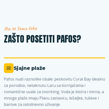
šta te tamo čeka
ZAŠTO POSETITI PAFOS?
Sjajne plaže
Pafos nudi raznolike obale: peskovitu Coral Bay idealnu
za porodice, netaknutu Laru sa kornjačama i
romantične uvale za snorkling. Voda je bistra i mirna, a
mnoge plaže imaju Plavu zastavicu, ležaljke, tuševe i
barove za celodnevno uživanje.