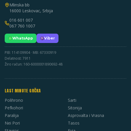
Mlinska bb
16000 Leskovac, Srbija
016 601 007
067 760 1007
WhatsApp
Viber
PIB: 114109904 · MB: 67330919
Delatnost: 7911
Žiro račun: 160-6000001890692-48
LAST MINUTE GRČKA
Polihrono
Sarti
Pefkohori
Sitonija
Paralija
Asprovalta i Vrasna
Nei Pori
Tasos
Stavros
Evia