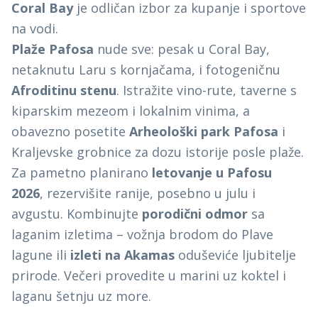
Coral Bay
je odličan izbor za kupanje i sportove
na vodi.
Plaže Pafosa
nude sve: pesak u Coral Bay,
netaknutu Laru s kornjačama, i fotogeničnu
Afroditinu stenu
. Istražite vino-rute, taverne s
kiparskim mezeom i lokalnim vinima, a
obavezno posetite
Arheološki park Pafosa
i
Kraljevske grobnice za dozu istorije posle plaže.
Za pametno planirano
letovanje u Pafosu
2026
, rezervišite ranije, posebno u julu i
avgustu. Kombinujte
porodični odmor
sa
laganim izletima – vožnja brodom do Plave
lagune ili
izleti na Akamas
oduševiće ljubitelje
prirode. Večeri provedite u marini uz koktel i
laganu šetnju uz more.