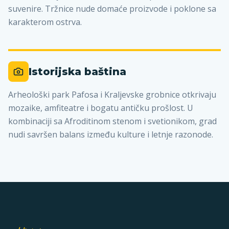
suvenire. Tržnice nude domaće proizvode i poklone sa
karakterom ostrva.
Istorijska baština
Arheološki park Pafosa i Kraljevske grobnice otkrivaju
mozaike, amfiteatre i bogatu antičku prošlost. U
kombinaciji sa Afroditinom stenom i svetionikom, grad
nudi savršen balans između kulture i letnje razonode.