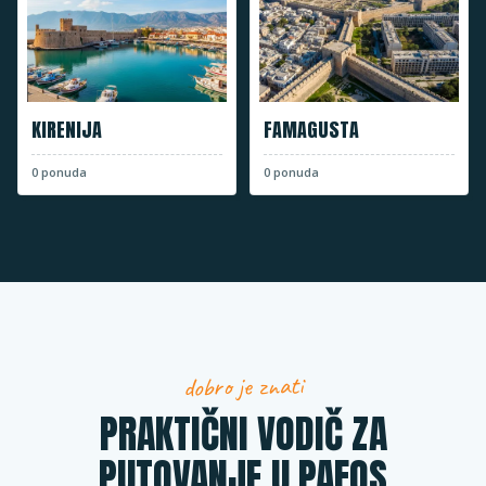
KIRENIJA
FAMAGUSTA
0
ponuda
0
ponuda
dobro je znati
PRAKTIČNI VODIČ ZA
PUTOVANJE U PAFOS