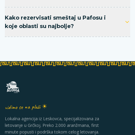
Kako rezervisati smeštaj u Pafosu i
koje oblasti su najbolje?
vidimo se na plaži ☀
Lokalna agencija iz Leskovca, specijalizovana za
letovanje u Grčkoj. Preko 2.000 aranžmana, first
minute popusti i podrška tokom celog letovanja.