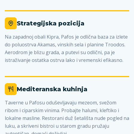
Strategijska pozicija
Na zapadnoj obali Kipra, Pafos je odlična baza za izlete
do poluostrva Akamas, vinskih sela i planine Troodos.
Aerodrom je blizu grada, a putevi su odlični, pa je
istraživanje ostatka ostrva lako i vremenski efikasno.
Mediteranska kuhinja
Taverne u Pafosu oduševljavaju mezeom, svežom
ribom i ciparskim vinima. Probajte halumi, kleftiko i
lokalne masline. Restorani duž šetališta nude pogled na
luku, a skriveni bistroi u starom gradu pružaju
autentičan, domaći doživljaj.