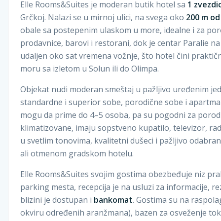
Elle Rooms&Suites je moderan butik hotel sa
1 zvezdi
Grčkoj. Nalazi se u mirnoj ulici, na svega oko
200 m od
obale sa postepenim ulaskom u more, idealne i za poro
prodavnice, barovi i restorani, dok je centar Paralie 
udaljen oko sat vremena vožnje, što hotel čini prakti
moru sa izletom u Solun ili do Olimpa.
Objekat nudi moderan smeštaj u pažljivo uređenim jedi
standardne i superior sobe, porodične sobe i apartmani
mogu da prime do 4–5 osoba, pa su pogodni za porodice
klimatizovane, imaju sopstveno kupatilo, televizor, rad
u svetlim tonovima, kvalitetni dušeci i pažljivo odabra
ali otmenom gradskom hotelu.
Elle Rooms&Suites svojim gostima obezbeđuje niz prakt
parking mesta, recepcija je na usluzi za informacije, r
blizini je dostupan i
bankomat
. Gostima su na raspol
okviru određenih aranžmana), bazen za osveženje tok