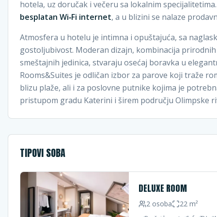
hotela, uz doručak i večeru sa lokalnim specijaliteti
besplatan Wi‑Fi internet
, a u blizini se nalaze prodavn
Atmosfera u hotelu je intimna i opuštajuća, sa naglas
gostoljubivost. Moderan dizajn, kombinacija prirodnih m
smeštajnih jedinica, stvaraju osećaj boravka u elega
Rooms&Suites je odličan izbor za parove koji traže ro
blizu plaže, ali i za poslovne putnike kojima je potr
pristupom gradu Katerini i širem području Olimpske riv
TIPOVI SOBA
DELUXE ROOM
2
osoba
22
m²