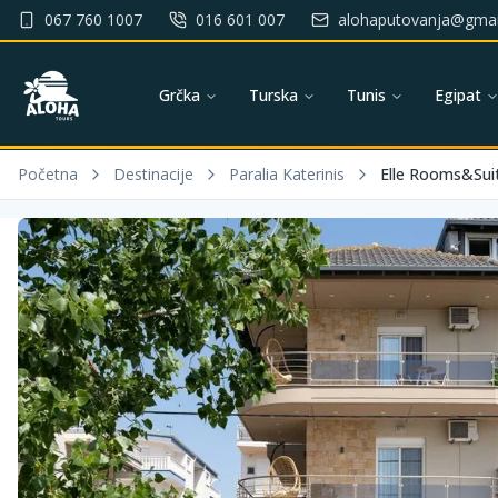
067 760 1007
016 601 007
alohaputovanja@gmai
Grčka
Turska
Tunis
Egipat
Početna
Destinacije
Paralia Katerinis
Elle Rooms&Sui