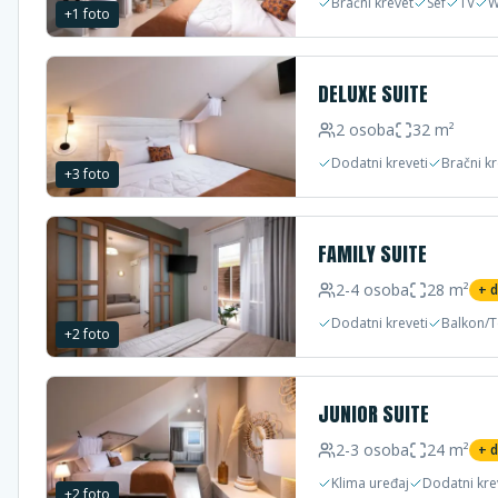
Bračni krevet
Sef
TV
W
+
1
foto
DELUXE SUITE
2
osoba
32
m²
Dodatni kreveti
Bračni k
+
3
foto
FAMILY SUITE
2-4
osoba
28
m²
+ 
Dodatni kreveti
Balkon/T
+
2
foto
JUNIOR SUITE
2-3
osoba
24
m²
+ 
Klima uređaj
Dodatni kre
+
2
foto