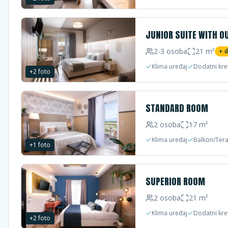
JUNIOR SUITE WITH O
2-3
osoba
21
m²
+ 
Klima uređaj
Dodatni kre
+
2
foto
STANDARD ROOM
2
osoba
17
m²
Klima uređaj
Balkon/Ter
+
1
foto
SUPERIOR ROOM
2
osoba
21
m²
Klima uređaj
Dodatni kre
+
2
foto