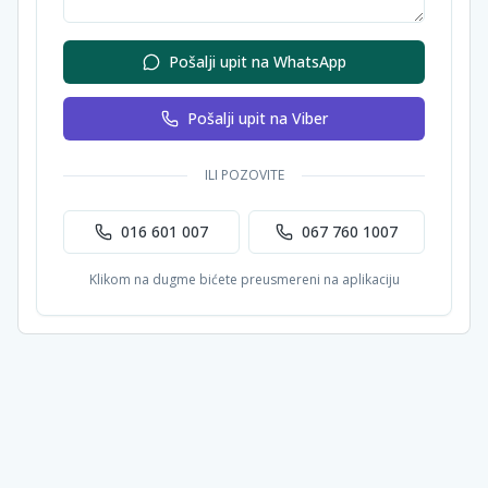
Pošalji upit na WhatsApp
Pošalji upit na Viber
ILI POZOVITE
016 601 007
067 760 1007
Klikom na dugme bićete preusmereni na aplikaciju