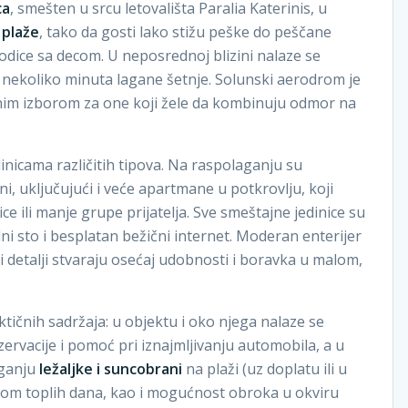
ca
, smešten u srcu letovališta Paralia Katerinis, u
 plaže
, tako da gosti lako stižu peške do peščane
dice sa decom. U neposrednoj blizini nalaze se
na nekoliko minuta lagane šetnje. Solunski aerodrom je
čnim izborom za one koji žele da kombinuju odmor na
nicama različitih tipova. Na raspolaganju su
, uključujući i veće apartmane u potkrovlju, koji
 ili manje grupe prijatelja. Sve smeštajne jedinice su
ni sto i besplatan bežični internet. Moderan enterijer
ni detalji stvaraju osećaj udobnosti i boravka u malom,
ičnih sadržaja: u objektu i oko njega nalaze se
ezervacije i pomoć pri iznajmljivanju automobila, a u
aganju
ležaljke i suncobrani
na plaži (uz doplatu ili u
om toplih dana, kao i mogućnost obroka u okviru