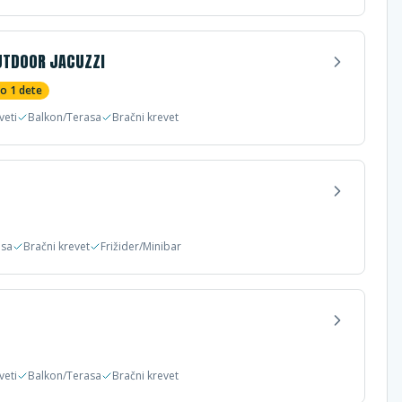
UTDOOR JACUZZI
do
1
dete
veti
Balkon/Terasa
Bračni krevet
asa
Bračni krevet
Frižider/Minibar
veti
Balkon/Terasa
Bračni krevet