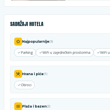
SADRŽAJI HOTELA
Najpopularnije
(
3
)
Parking
WiFi u zajedničkim prostorima
WiFi 
Hrana i piće
(
1
)
Obroci
Plaža i bazen
(
2
)