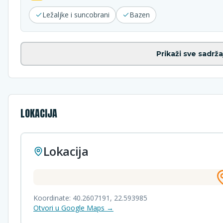
Ležaljke i suncobrani
Bazen
Prikaži sve sadrža
LOKACIJA
Lokacija
Koordinate:
40.2607191
,
22.593985
Otvori u Google Maps →