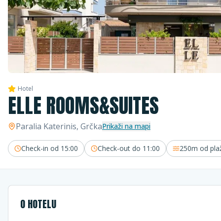
Hotel
ELLE ROOMS&SUITES
Paralia Katerinis
, Grčka
Prikaži na mapi
Check-in od
15:00
Check-out do
11:00
250m
od pla
O HOTELU