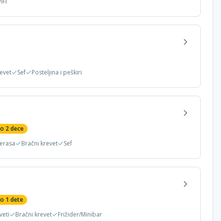
iFi
revet
Sef
Posteljina i peškiri
do
2
dece
erasa
Bračni krevet
Sef
do
1
dete
veti
Bračni krevet
Frižider/Minibar