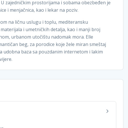
ma. U zajedničkim prostorijama i sobama obezbeđen je
ice i menjačnica, kao i lekar na poziv.
kom na ličnu uslugu i toplu, mediteransku
aterijala i umetničkih detalja, kao i manji broj
ntnom, urbanom utočištu nadomak mora. Elle
mantičan beg, za porodice koje žele miran smeštaj
ebna udobna baza sa pouzdanim internetom i lakim
ijere.