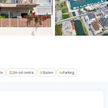
že
2m
od centra
Bazen
Parking