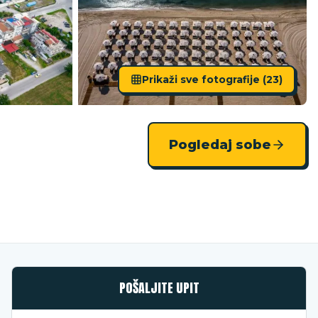
Prikaži sve fotografije (
23
)
Pogledaj sobe
POŠALJITE UPIT