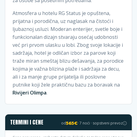
za osobe sa posebnim potrebama.
Atmosfera u hotelu RG Status je opuštena,
prijatna i porodična, uz naglasak na čistoći i
ljubaznoj usluzi. Moderan enterijer, svetle boje i
funkcionalan dizajn stvaraju osećaj udobnosti
već pri prvom ulasku u lobi. Zbog svoje lokacije i
sadržaja, hotel je odličan izbor za parove koji
traže miran smeštaj blizu dešavanja, za porodice
kojima je važna blizina plaže i sadržaja za decu,
ali i za manje grupe prijatelja ili poslovne
putnike koji žele praktičnu bazu za boravak na
Rivijeri Olimpa
.
TERMINI I CENE
od
565
€
·
7
noći · sopstveni prevoz