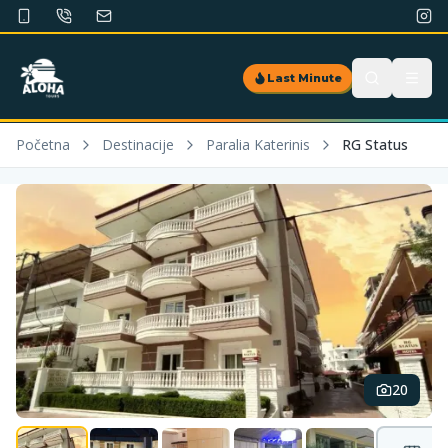
Last Minute
Početna
Destinacije
Paralia Katerinis
RG Status
20