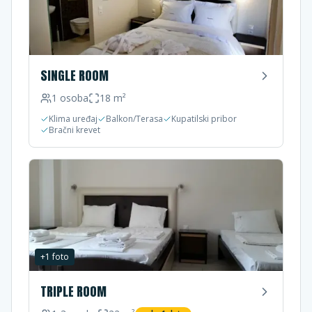
SINGLE ROOM
1
osoba
18
m²
Klima uređaj
Balkon/Terasa
Kupatilski pribor
Bračni krevet
+
1
foto
TRIPLE ROOM