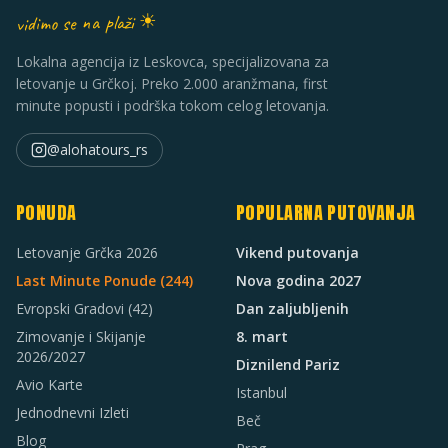
vidimo se na plaži ☀
Lokalna agencija iz Leskovca, specijalizovana za
letovanje u Grčkoj. Preko 2.000 aranžmana, first
minute popusti i podrška tokom celog letovanja.
@alohatours_rs
PONUDA
POPULARNA PUTOVANJA
Letovanje Grčka 2026
Vikend putovanja
Last Minute Ponude (
244
)
Nova godina 2027
Evropski Gradovi
(42)
Dan zaljubljenih
Zimovanje i Skijanje
8. mart
2026/2027
Diznilend Pariz
Avio Karte
Istanbul
Jednodnevni Izleti
Beč
Blog