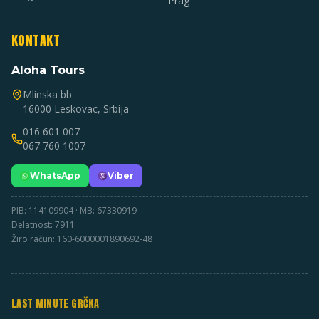
Prag
KONTAKT
Aloha Tours
Mlinska bb
16000 Leskovac, Srbija
016 601 007
067 760 1007
WhatsApp
Viber
PIB: 114109904 · MB: 67330919
Delatnost: 7911
Žiro račun: 160-6000001890692-48
LAST MINUTE GRČKA