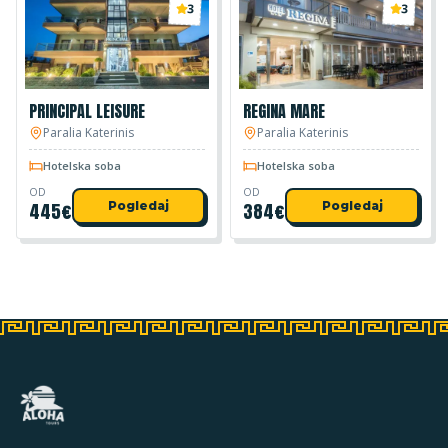
3
3
PRINCIPAL LEISURE
REGINA MARE
Paralia Katerinis
Paralia Katerinis
Hotelska soba
Hotelska soba
OD
OD
445
€
Pogledaj
384
€
Pogledaj