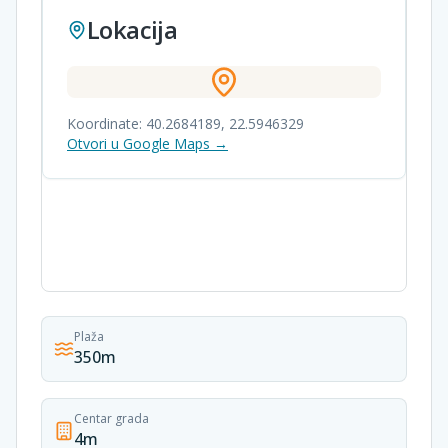
Lokacija
Koordinate:
40.2684189
,
22.5946329
Otvori u Google Maps →
Plaža
350m
Centar grada
4m