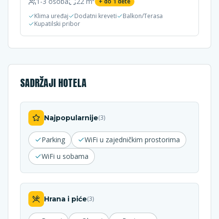
1-3
osoba
22
m²
+ do
1
dete
Klima uređaj
Dodatni kreveti
Balkon/Terasa
Kupatilski pribor
SADRŽAJI HOTELA
Najpopularnije
(
3
)
Parking
WiFi u zajedničkim prostorima
WiFi u sobama
Hrana i piće
(
3
)