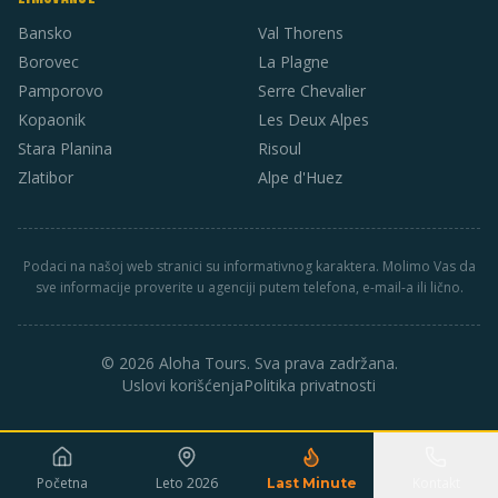
Bansko
Val Thorens
Borovec
La Plagne
Pamporovo
Serre Chevalier
Kopaonik
Les Deux Alpes
Stara Planina
Risoul
Zlatibor
Alpe d'Huez
Podaci na našoj web stranici su informativnog karaktera. Molimo Vas da
sve informacije proverite u agenciji putem telefona, e-mail-a ili lično.
© 2026 Aloha Tours. Sva prava zadržana.
Uslovi korišćenja
Politika privatnosti
Početna
Leto 2026
Kontakt
Last Minute