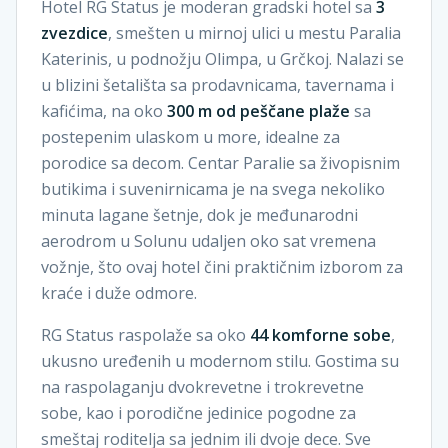
Hotel RG Status je moderan gradski hotel sa
3
zvezdice
, smešten u mirnoj ulici u mestu Paralia
Katerinis, u podnožju Olimpa, u Grčkoj. Nalazi se
u blizini šetališta sa prodavnicama, tavernama i
kafićima, na oko
300 m od peščane plaže
sa
postepenim ulaskom u more, idealne za
porodice sa decom. Centar Paralie sa živopisnim
butikima i suvenirnicama je na svega nekoliko
minuta lagane šetnje, dok je međunarodni
aerodrom u Solunu udaljen oko sat vremena
vožnje, što ovaj hotel čini praktičnim izborom za
kraće i duže odmore.
RG Status raspolaže sa oko
44 komforne sobe
,
ukusno uređenih u modernom stilu. Gostima su
na raspolaganju dvokrevetne i trokrevetne
sobe, kao i porodične jedinice pogodne za
smeštaj roditelja sa jednim ili dvoje dece. Sve