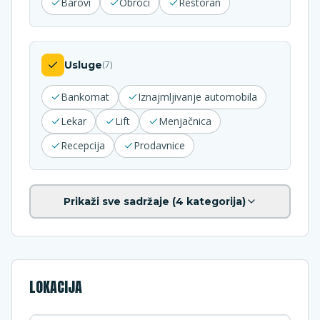
Barovi
Obroci
Restoran
Usluge
(
7
)
Bankomat
Iznajmljivanje automobila
Lekar
Lift
Menjačnica
Recepcija
Prodavnice
Prikaži sve sadržaje (
4
kategorija)
LOKACIJA