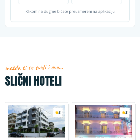
Klikom na dugme bićete preusmereni na aplikaciju
možda ti se svidi i ovo…
SLIČNI HOTELI
3
3