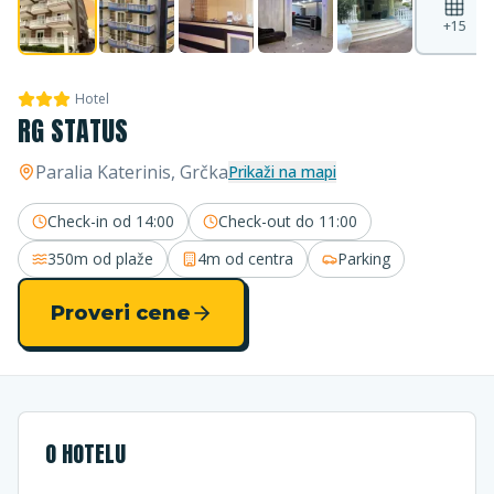
+
15
Hotel
RG STATUS
Paralia Katerinis
, Grčka
Prikaži na mapi
Check-in od
14:00
Check-out do
11:00
350m
od plaže
4m
od centra
Parking
Proveri cene
O HOTELU