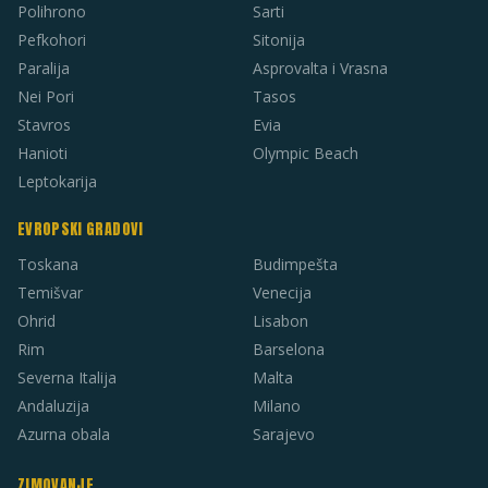
Polihrono
Sarti
Pefkohori
Sitonija
Paralija
Asprovalta i Vrasna
Nei Pori
Tasos
Stavros
Evia
Hanioti
Olympic Beach
Leptokarija
EVROPSKI GRADOVI
Toskana
Budimpešta
Temišvar
Venecija
Ohrid
Lisabon
Rim
Barselona
Severna Italija
Malta
Andaluzija
Milano
Azurna obala
Sarajevo
ZIMOVANJE