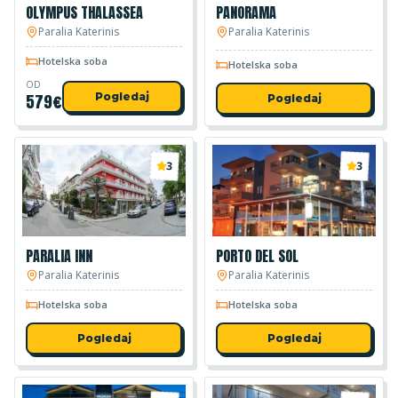
OLYMPUS THALASSEA
PANORAMA
Paralia Katerinis
Paralia Katerinis
Hotelska soba
Hotelska soba
OD
579
€
Pogledaj
Pogledaj
3
3
PARALIA INN
PORTO DEL SOL
Paralia Katerinis
Paralia Katerinis
Hotelska soba
Hotelska soba
Pogledaj
Pogledaj