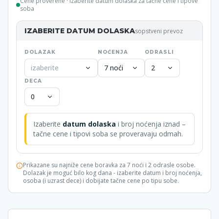
Cene proverene
· izaberite datum dolaska za tačne cene i tipove
soba
IZABERITE DATUM DOLASKA
sopstveni prevoz
DOLAZAK
NOĆENJA
ODRASLI
izaberite
7 noći
2
DECA
0
Izaberite
datum dolaska
i broj noćenja iznad –
tačne cene i tipovi soba se proveravaju odmah.
Prikazane su najniže cene boravka za 7 noći i 2 odrasle osobe.
Dolazak je moguć bilo kog dana - izaberite datum i broj noćenja,
osoba (i uzrast dece) i dobijate tačne cene po tipu sobe.