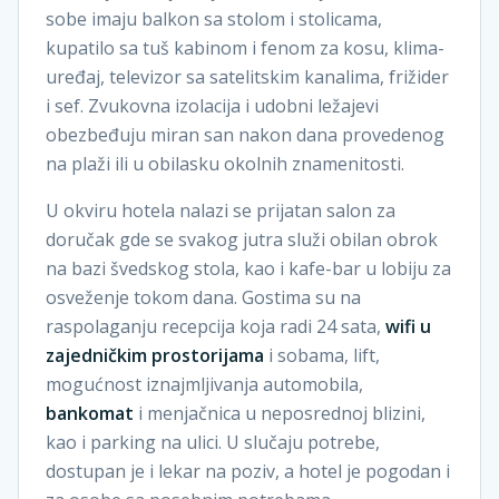
sobe imaju balkon sa stolom i stolicama,
kupatilo sa tuš kabinom i fenom za kosu, klima-
uređaj, televizor sa satelitskim kanalima, frižider
i sef. Zvukovna izolacija i udobni ležajevi
obezbeđuju miran san nakon dana provedenog
na plaži ili u obilasku okolnih znamenitosti.
U okviru hotela nalazi se prijatan salon za
doručak gde se svakog jutra služi obilan obrok
na bazi švedskog stola, kao i kafe-bar u lobiju za
osveženje tokom dana. Gostima su na
raspolaganju recepcija koja radi 24 sata,
wifi u
zajedničkim prostorijama
i sobama, lift,
mogućnost iznajmljivanja automobila,
bankomat
i menjačnica u neposrednoj blizini,
kao i parking na ulici. U slučaju potrebe,
dostupan je i lekar na poziv, a hotel je pogodan i