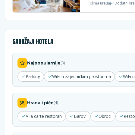
Klima uređaj
Dodatni kre
SADRŽAJI HOTELA
Najpopularnije
(
3
)
Parking
WiFi u zajedničkim prostorima
WiFi 
Hrana i piće
(
4
)
À la carte restoran
Barovi
Obroci
Resto