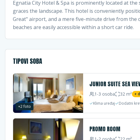
Egnatia City Hotel & Spa is prominently located at the 
graces the landscape. This hotel is conveniently posit
Great" airport, and a mere five-minute drive from the 
beaches are easily accessible within a short car ride.
TIPOVI SOBA
JUNIOR SUITE SEA VIE
1-3
osoba
32
m²
+ 
Klima uređaj
Dodatni kre
+
2
foto
PROMO ROOM
1-2
osoba
22
m²