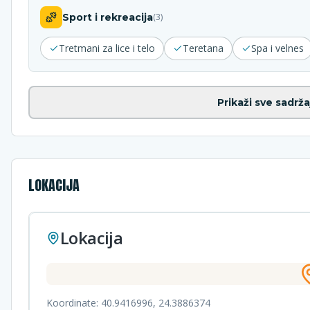
Sport i rekreacija
(
3
)
Tretmani za lice i telo
Teretana
Spa i velnes
Prikaži sve sadrža
LOKACIJA
Lokacija
Koordinate:
40.9416996
,
24.3886374