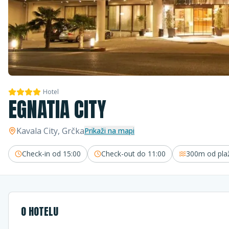
Hotel
EGNATIA CITY
Kavala City
, Grčka
Prikaži na mapi
Check-in od
15:00
Check-out do
11:00
300m
od pla
O HOTELU