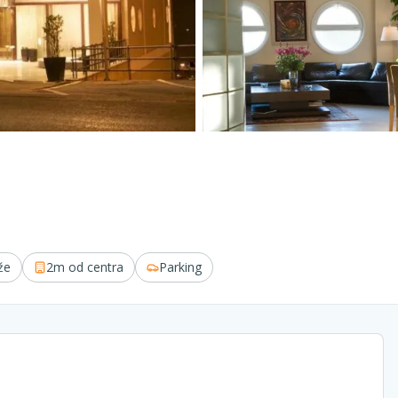
že
2m
od centra
Parking