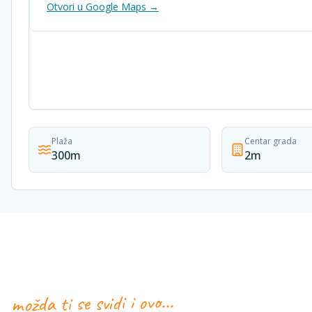
Otvori u Google Maps →
Plaža
Centar grada
300m
2m
možda ti se svidi i ovo…