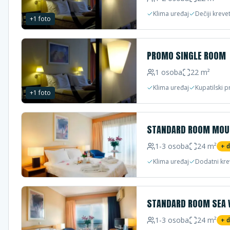
Klima uređaj
Dečiji kreve
+
1
foto
PROMO SINGLE ROOM
1
osoba
22
m²
Klima uređaj
Kupatilski p
+
1
foto
STANDARD ROOM MOUN
1-3
osoba
24
m²
+ 
Klima uređaj
Dodatni kre
STANDARD ROOM SEA 
1-3
osoba
24
m²
+ 