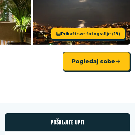
Prikaži sve fotografije (
19
)
Pogledaj sobe
POŠALJITE UPIT