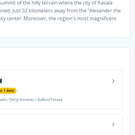
summit of the hilly terrain where the city of Kavala
ioned, just 32 kilometers away from the "Alexander the
city center. Moreover, the region's most magnificent
W
do
1
dete
veti
Dečiji krevetac
Balkon/Terasa