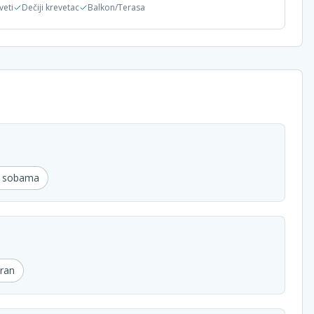
veti
Dečiji krevetac
Balkon/Terasa
u sobama
ran