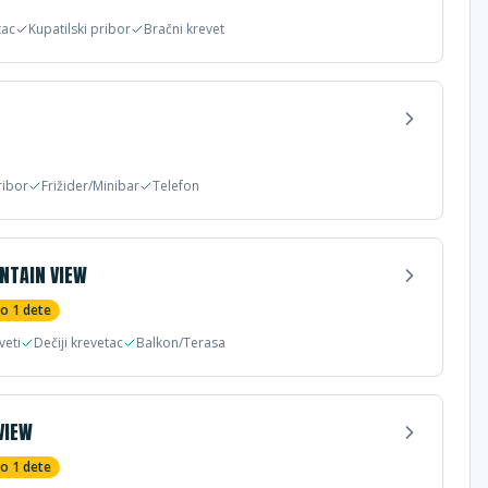
tac
Kupatilski pribor
Bračni krevet
ribor
Frižider/Minibar
Telefon
TAIN VIEW
do
1
dete
veti
Dečiji krevetac
Balkon/Terasa
VIEW
do
1
dete