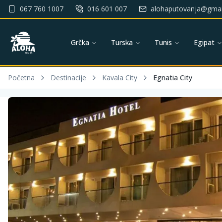
067 760 1007
016 601 007
alohaputovanja@gmai
Grčka
Turska
Tunis
Egipat
Početna
Destinacije
Kavala City
Egnatia City