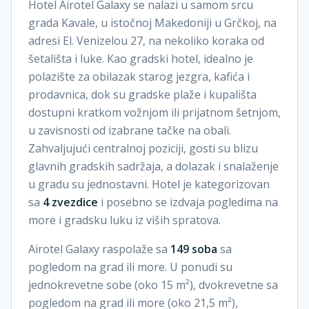
Hotel Airotel Galaxy se nalazi u samom srcu
grada Kavale, u istočnoj Makedoniji u Grčkoj, na
adresi El. Venizelou 27, na nekoliko koraka od
šetališta i luke. Kao gradski hotel, idealno je
polazište za obilazak starog jezgra, kafića i
prodavnica, dok su gradske plaže i kupališta
dostupni kratkom vožnjom ili prijatnom šetnjom,
u zavisnosti od izabrane tačke na obali.
Zahvaljujući centralnoj poziciji, gosti su blizu
glavnih gradskih sadržaja, a dolazak i snalaženje
u gradu su jednostavni. Hotel je kategorizovan
sa
4 zvezdice
i posebno se izdvaja pogledima na
more i gradsku luku iz viših spratova.
Airotel Galaxy raspolaže sa
149 soba
sa
pogledom na grad ili more. U ponudi su
jednokrevetne sobe (oko 15 m²), dvokrevetne sa
pogledom na grad ili more (oko 21,5 m²),