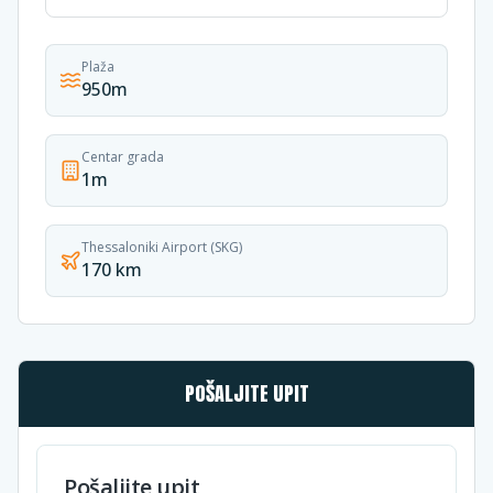
Plaža
950m
Centar grada
1m
Thessaloniki Airport (SKG)
170 km
POŠALJITE UPIT
Pošaljite upit