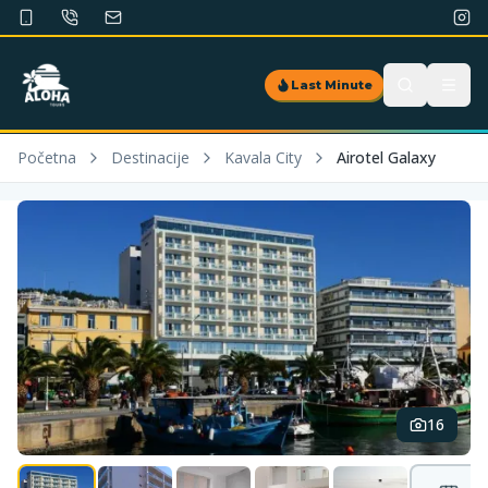
Last Minute
Početna
Destinacije
Kavala City
Airotel Galaxy
16