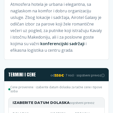
Atmosfera hotela je urbana i elegantna, sa
naglaskom na komfor i dobru organizaciju
usluge. Zbog lokacije i sadržaja, Airotel Galaxy je
odličan izbor za parove koji žele romantične
večeri uz pogled, za putnike koji istražuju Kavalу
i istočnu Makedoniju, ali i za poslovne goste
kojima su važni
konferencijski sadržaji
i
efikasna logistika u centru grada.
TERMINI I CENE
od
558
€
·
7
noći · sopstveni prevoz
Cene proverene
· izaberite datum dolaska za tačne cene i tipove
soba
IZABERITE DATUM DOLASKA
sopstveni prevoz