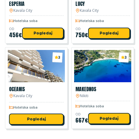
ESPERIA
LUCY
Kavala City
Kavala City
Hotelska soba
Hotelska soba
OD
OD
456
€
Pogledaj
750
€
Pogledaj
3
3
OCEANIS
MAKEDNOS
Kavala City
Nikiti
Hotelska soba
Hotelska soba
OD
667
€
Pogledaj
Pogledaj