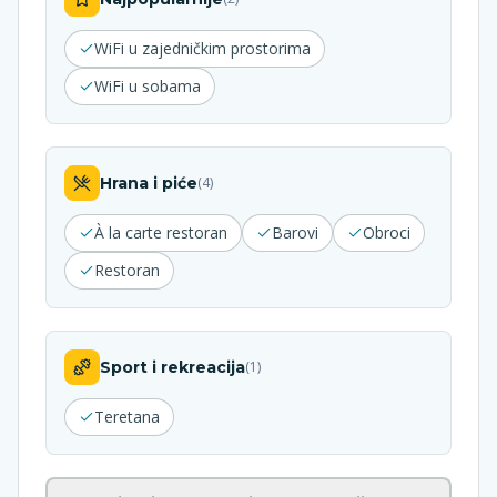
WiFi u zajedničkim prostorima
WiFi u sobama
Hrana i piće
(
4
)
À la carte restoran
Barovi
Obroci
Restoran
Sport i rekreacija
(
1
)
Teretana