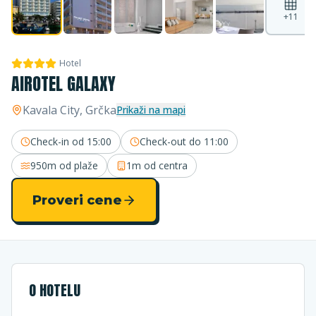
+
11
Hotel
AIROTEL GALAXY
Kavala City
, Grčka
Prikaži na mapi
Check-in od
15:00
Check-out do
11:00
950m
od plaže
1m
od centra
Proveri cene
O HOTELU