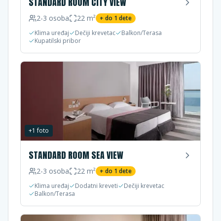
STANDARD ROOM CITY VIEW
2-3
osoba
22
m²
+ do
1
dete
Klima uređaj
Dečiji krevetac
Balkon/Terasa
Kupatilski pribor
+
1
foto
STANDARD ROOM SEA VIEW
2-3
osoba
22
m²
+ do
1
dete
Klima uređaj
Dodatni kreveti
Dečiji krevetac
Balkon/Terasa