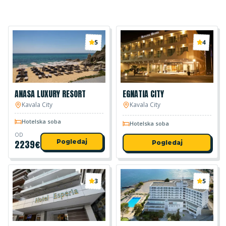
5
4
ANASA LUXURY RESORT
EGNATIA CITY
Kavala City
Kavala City
Hotelska soba
Hotelska soba
OD
2239
€
Pogledaj
Pogledaj
3
5