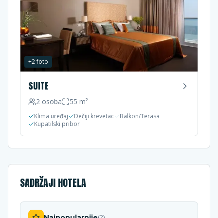
+
2
foto
SUITE
2
osoba
55
m²
Klima uređaj
Dečiji krevetac
Balkon/Terasa
Kupatilski pribor
SADRŽAJI HOTELA
Najpopularnije
(
2
)