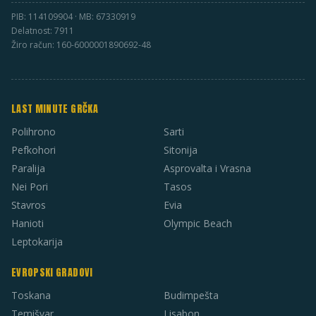
PIB: 114109904 · MB: 67330919
Delatnost: 7911
Žiro račun: 160-6000001890692-48
LAST MINUTE GRČKA
Polihrono
Sarti
Pefkohori
Sitonija
Paralija
Asprovalta i Vrasna
Nei Pori
Tasos
Stavros
Evia
Hanioti
Olympic Beach
Leptokarija
EVROPSKI GRADOVI
Toskana
Budimpešta
Temišvar
Lisabon