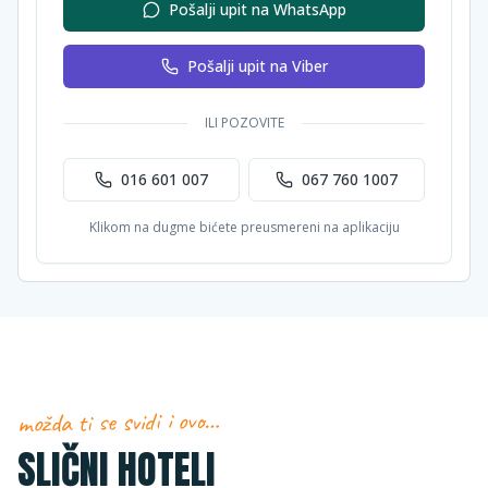
Pošalji upit na WhatsApp
Pošalji upit na Viber
ILI POZOVITE
016 601 007
067 760 1007
Klikom na dugme bićete preusmereni na aplikaciju
možda ti se svidi i ovo…
SLIČNI HOTELI