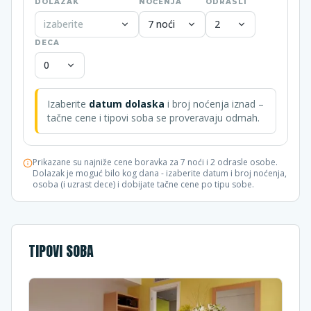
DOLAZAK
NOĆENJA
ODRASLI
izaberite
7 noći
2
DECA
0
Izaberite
datum dolaska
i broj noćenja iznad –
tačne cene i tipovi soba se proveravaju odmah.
Prikazane su najniže cene boravka za 7 noći i 2 odrasle osobe.
Dolazak je moguć bilo kog dana - izaberite datum i broj noćenja,
osoba (i uzrast dece) i dobijate tačne cene po tipu sobe.
TIPOVI SOBA