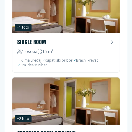
+
1
foto
SINGLE ROOM
1
osoba
15
m²
Klima uređaj
Kupatilski pribor
Bračni krevet
Frižider/Minibar
+
2
foto