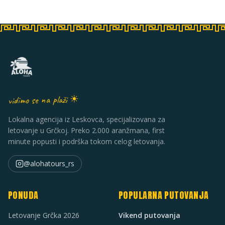
vidimo se na plaži ☀
Lokalna agencija iz Leskovca, specijalizovana za
letovanje u Grčkoj. Preko 2.000 aranžmana, first
minute popusti i podrška tokom celog letovanja.
@alohatours_rs
PONUDA
POPULARNA PUTOVANJA
Letovanje Grčka 2026
Vikend putovanja