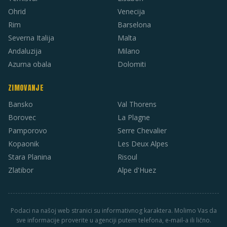
Ohrid
Venecija
Rim
Barselona
Severna Italija
Malta
Andaluzija
Milano
Azurna obala
Dolomiti
ZIMOVANJE
Bansko
Val Thorens
Borovec
La Plagne
Pamporovo
Serre Chevalier
Kopaonik
Les Deux Alpes
Stara Planina
Risoul
Zlatibor
Alpe d'Huez
Podaci na našoj web stranici su informativnog karaktera. Molimo Vas da
sve informacije proverite u agenciji putem telefona, e-mail-a ili lično.