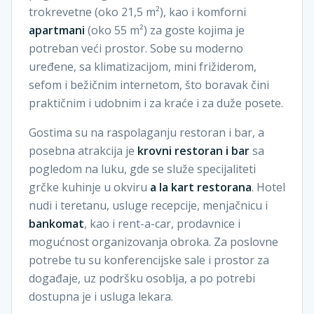
trokrevetne (oko 21,5 m²), kao i komforni
apartmani
(oko 55 m²) za goste kojima je
potreban veći prostor. Sobe su moderno
uređene, sa klimatizacijom, mini frižiderom,
sefom i bežičnim internetom, što boravak čini
praktičnim i udobnim i za kraće i za duže posete.
Gostima su na raspolaganju restoran i bar, a
posebna atrakcija je
krovni restoran i bar
sa
pogledom na luku, gde se služe specijaliteti
grčke kuhinje u okviru
a la kart restorana
. Hotel
nudi i teretanu, usluge recepcije, menjačnicu i
bankomat
, kao i rent-a-car, prodavnice i
mogućnost organizovanja obroka. Za poslovne
potrebe tu su konferencijske sale i prostor za
događaje, uz podršku osoblja, a po potrebi
dostupna je i usluga lekara.