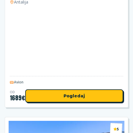
Antalija
Avion
OD
1689
€
Pogledaj
5