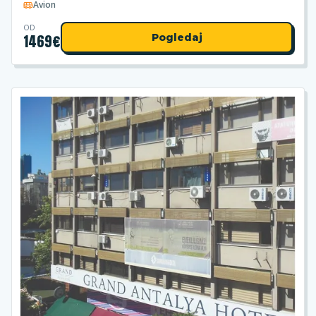
Avion
OD
1469
€
Pogledaj