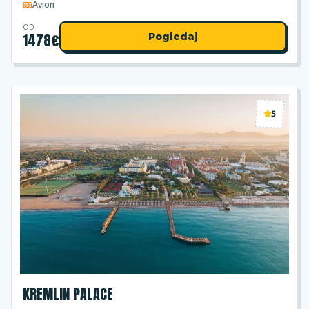
Avion
OD
1478
€
Pogledaj
5
KREMLIN PALACE