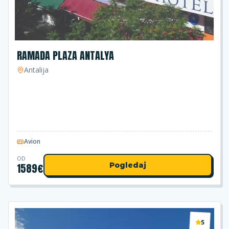
RAMADA PLAZA ANTALYA
Antalija
Avion
OD
1589
€
Pogledaj
5