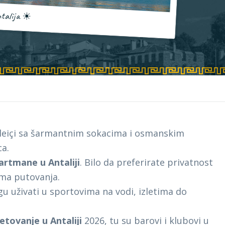
talija
☀
aleiçi sa šarmantnim sokacima i osmanskim
ca.
artmane u Antaliji
. Bilo da preferirate privatnost
ima putovanja.
ogu uživati u sportovima na vodi, izletima do
letovanje u Antaliji
2026, tu su barovi i klubovi u