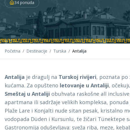
34
ponuda
Početna
/
Destinacije
/
Turska
/
Antalija
Antalija
je dragulj na
Turskoj rivijeri
, poznata po
kućama. Za opušteno
letovanje u Antaliji
, očekuj
Smeštaj u Antaliji
obuhvata raskošne all inclusiv
apartmana ili sadržaje velikih kompleksa, ponuda 
Plaže Lare i Konjalti nude sitan pesak, kristalno m
vodopada Düden i Kursunlu, te žičari Tünektep
Gastronomija oduševljava: sveža riba, meze, kebab