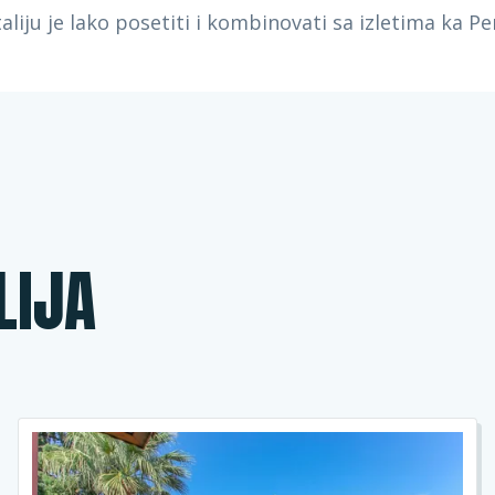
aliju je lako posetiti i kombinovati sa izletima ka P
LIJA