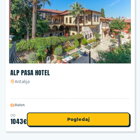
ALP PASA HOTEL
Antalija
Avion
OD
1043
€
Pogledaj