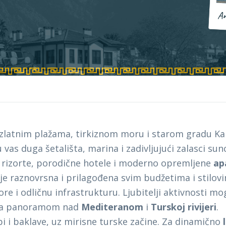
An
 zlatnim plažama, tirkiznom moru i starom gradu K
u vas duga šetališta, marina i zadivljujući zalasci sun
e rizorte, porodične hotele i moderno opremljene
ap
je raznovrsna i prilagođena svim budžetima i stilov
ore i odličnu infrastrukturu. Ljubitelji aktivnosti m
e sa panoramom nad
Mediteranom
i
Turskoj rivijeri
.
i i baklave, uz mirisne turske začine. Za dinamično