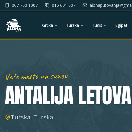
067 760 1007
016 601 007
alohaputovanja@gmai
Grčka
Turska
Tunis
Egipat
Vaše mesto na suncu
ANTALIJA
LETOVA
Turska, Turska