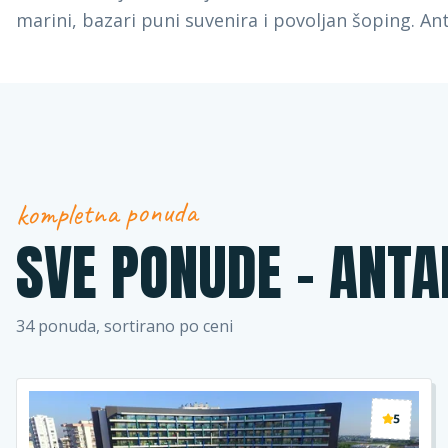
marini, bazari puni suvenira i povoljan šoping. Ant
kompletna ponuda
SVE PONUDE -
ANTA
34
ponuda, sortirano po ceni
5