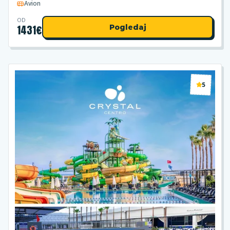
Avion
OD
1431
€
Pogledaj
5