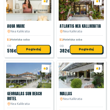
2
1
AQUA MARE
ATLANTIS NEA KALLIKRATIA
Nea Kalikratia
Nea Kalikratia
Hotelska soba
Hotelska soba
OD
OD
516
€
Pogledaj
382
€
Pogledaj
3
3
GEORGALAS SUN BEACH
MALLAS
HOTEL
Nea Kalikratia
Nea Kalikratia