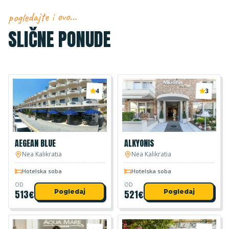
pogledajte i ovo…
SLIČNE PONUDE
4
3
AEGEAN BLUE
ALKYONIS
Nea Kalikratia
Nea Kalikratia
Hotelska soba
Hotelska soba
OD
OD
513
€
Pogledaj
521
€
Pogledaj