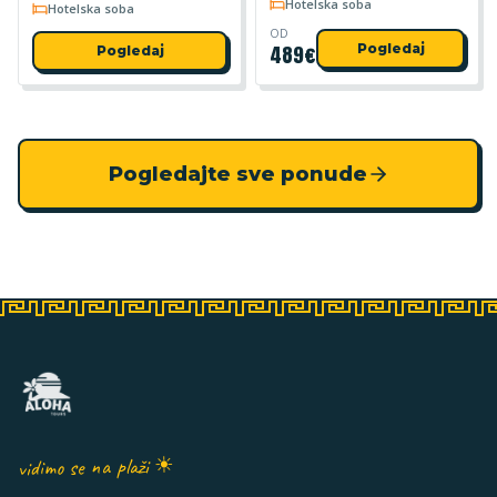
Hotelska soba
Hotelska soba
OD
489
€
Pogledaj
Pogledaj
Pogledajte sve ponude
vidimo se na plaži ☀