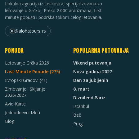
Lokalna agencija iz Leskovca, specijalizovana za
letovanje u Grčkoj. Preko 2.000 aranžmana, first
minute popusti i podrška tokom celog letovanja.
@alohatours_rs
PONUDA
POPULARNA PUTOVANJA
Letovanje Grčka 2026
Vikend putovanja
Last Minute Ponude (
275
)
Nova godina 2027
Evropski Gradovi
(41)
Dan zaljubljenih
Zimovanje i Skijanje
8. mart
2026/2027
Diznilend Pariz
Avio Karte
Istanbul
Jednodnevni Izleti
Beč
Blog
Prag