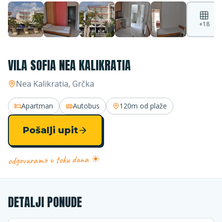
+
18
VILA SOFIA NEA KALIKRATIA
Nea Kalikratia
, Grčka
Apartman
Autobus
120m
od plaže
Pošalji upit
odgovaramo u toku dana ☀
DETALJI PONUDE