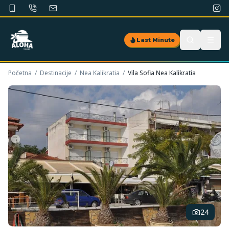
Last Minute
Početna
/
Destinacije
/
Nea Kalikratia
/
Vila Sofia Nea Kalikratia
24