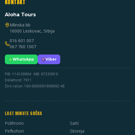
KONTAKT
Aloha Tours
Mlinska bb
16000 Leskovac, Srbija
016 601 007
067 760 1007
WhatsApp
Viber
PIB: 114109904 · MB: 67330919
Delatnost: 7911
Žiro račun: 160-6000001890692-48
LAST MINUTE GRČKA
Polihrono
Sarti
Pefkohori
Sitonija