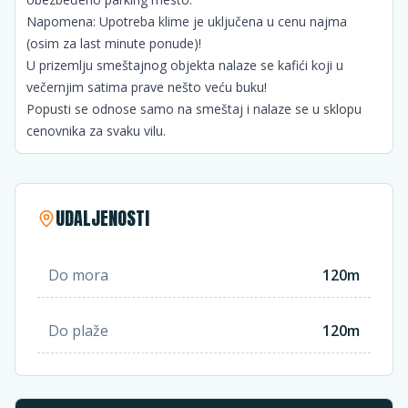
Napomena: Upotreba klime je uključena u cenu najma
(osim za last minute ponude)!
U prizemlju smeštajnog objekta nalaze se kafići koji u
večernjim satima prave nešto veću buku!
Popusti se odnose samo na smeštaj i nalaze se u sklopu
cenovnika za svaku vilu.
UDALJENOSTI
Do mora
120m
Do plaže
120m