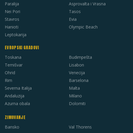
Paralija
Asprovalta i Vrasna
Nei Pori
Tasos
Stavros
Evia
Hanioti
Olympic Beach
Leptokarija
EVROPSKI GRADOVI
Toskana
Budimpešta
Temišvar
Lisabon
Ohrid
Venecija
Rim
Barselona
Severna Italija
Malta
Andaluzija
Milano
Azurna obala
Dolomiti
ZIMOVANJE
Bansko
Val Thorens