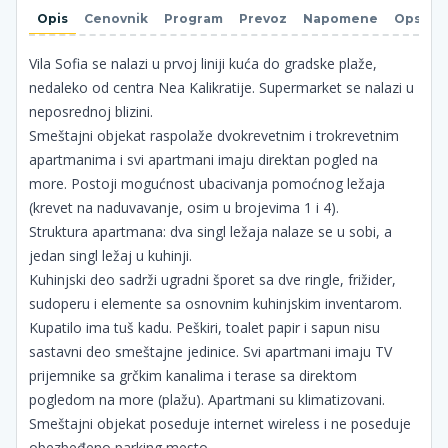
Opis
Cenovnik
Program
Prevoz
Napomene
Opsti u
Vila Sofia se nalazi u prvoj liniji kuća do gradske plaže,
nedaleko od centra Nea Kalikratije. Supermarket se nalazi u
neposrednoj blizini.
Smeštajni objekat raspolaže dvokrevetnim i trokrevetnim
apartmanima i svi apartmani imaju direktan pogled na
more. Postoji mogućnost ubacivanja pomoćnog ležaja
(krevet na naduvavanje, osim u brojevima 1 i 4).
Struktura apartmana: dva singl ležaja nalaze se u sobi, a
jedan singl ležaj u kuhinji.
Kuhinjski deo sadrži ugradni šporet sa dve ringle, frižider,
sudoperu i elemente sa osnovnim kuhinjskim inventarom.
Kupatilo ima tuš kadu. Peškiri, toalet papir i sapun nisu
sastavni deo smeštajne jedinice. Svi apartmani imaju TV
prijemnike sa grčkim kanalima i terase sa direktom
pogledom na more (plažu). Apartmani su klimatizovani.
Smeštajni objekat poseduje internet wireless i ne poseduje
obezbeđeno parking mesto.