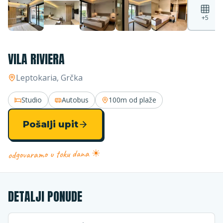
+
5
VILA RIVIERA
Leptokaria
, Grčka
Studio
Autobus
100m
od plaže
Pošalji upit
odgovaramo u toku dana ☀
DETALJI PONUDE