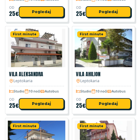
OD
OD
25
€
Pogledaj
25
€
Pogledaj
First minute
First minute
VILA ALEKSANDRA
VILA AHILION
Leptokaria
Leptokaria
Studio
10 noći
Autobus
Studio
10 noći
Autobus
OD
OD
25
€
Pogledaj
25
€
Pogledaj
First minute
First minute