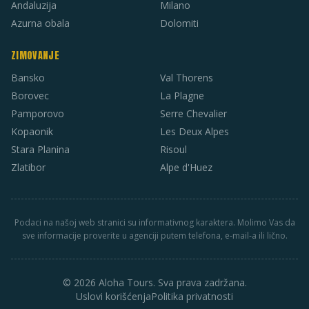
Andaluzija
Milano
Azurna obala
Dolomiti
ZIMOVANJE
Bansko
Val Thorens
Borovec
La Plagne
Pamporovo
Serre Chevalier
Kopaonik
Les Deux Alpes
Stara Planina
Risoul
Zlatibor
Alpe d'Huez
Podaci na našoj web stranici su informativnog karaktera. Molimo Vas da
sve informacije proverite u agenciji putem telefona, e-mail-a ili lično.
© 2026 Aloha Tours. Sva prava zadržana.
Uslovi korišćenja
Politika privatnosti