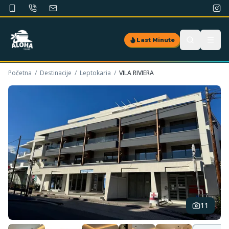
Last Minute
Početna
/
Destinacije
/
Leptokaria
/
VILA RIVIERA
11