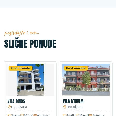
pogledajte i ovo…
SLIČNE PONUDE
First minute
First minute
VILA DINOS
VILA ATRIUM
Leptokaria
Leptokaria
Studio
10 noći
Autobus
Studio
10 noći
Autobus