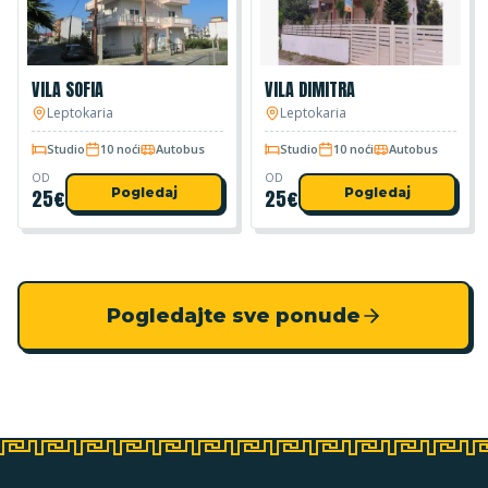
VILA SOFIA
VILA DIMITRA
Leptokaria
Leptokaria
Studio
10 noći
Autobus
Studio
10 noći
Autobus
OD
OD
25
€
Pogledaj
25
€
Pogledaj
Pogledajte sve ponude