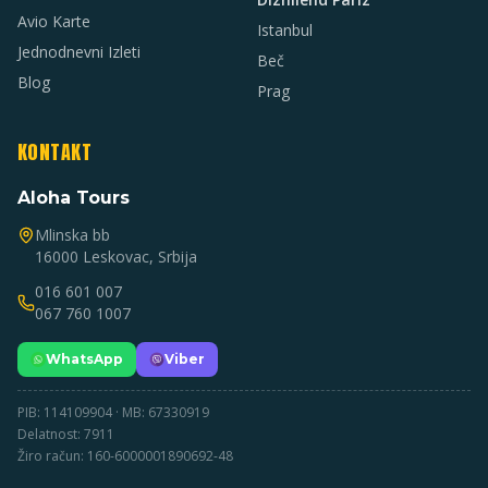
Avio Karte
Istanbul
Jednodnevni Izleti
Beč
Blog
Prag
KONTAKT
Aloha Tours
Mlinska bb
16000 Leskovac, Srbija
016 601 007
067 760 1007
WhatsApp
Viber
PIB: 114109904 · MB: 67330919
Delatnost: 7911
Žiro račun: 160-6000001890692-48