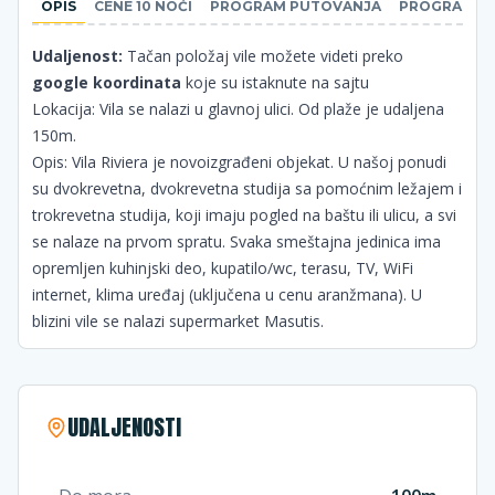
OPIS
CENE 10 NOĆI
PROGRAM PUTOVANJA
PROGRAM PU
Udaljenost:
Tačan položaj vile možete videti preko
google koordinata
koje su istaknute na sajtu
Lokacija: Vila se nalazi u glavnoj ulici. Od plaže je udaljena
150m.
Opis: Vila Riviera je novoizgrađeni objekat. U našoj ponudi
su dvokrevetna, dvokrevetna studija sa pomoćnim ležajem i
trokrevetna studija, koji imaju pogled na baštu ili ulicu, a svi
se nalaze na prvom spratu. Svaka smeštajna jedinica ima
opremljen kuhinjski deo, kupatilo/wc, terasu, TV, WiFi
internet, klima uređaj (uključena u cenu aranžmana). U
blizini vile se nalazi supermarket Masutis.
UDALJENOSTI