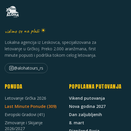
vidimo se na plaži ☀
Lokalna agencija iz Leskovca, specijalizovana za
letovanje u Grčkoj. Preko 2.000 aranžmana, first
minute popusti i podrška tokom celog letovanja.
@alohatours_rs
PONUDA
POPULARNA PUTOVANJA
Letovanje Grčka 2026
Vikend putovanja
Last Minute Ponude (
309
)
Nova godina 2027
Evropski Gradovi
(41)
Dan zaljubljenih
Zimovanje i Skijanje
8. mart
2026/2027
Diznilend Pariz