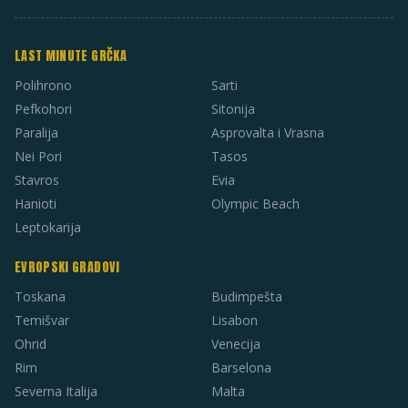
LAST MINUTE GRČKA
Polihrono
Sarti
Pefkohori
Sitonija
Paralija
Asprovalta i Vrasna
Nei Pori
Tasos
Stavros
Evia
Hanioti
Olympic Beach
Leptokarija
EVROPSKI GRADOVI
Toskana
Budimpešta
Temišvar
Lisabon
Ohrid
Venecija
Rim
Barselona
Severna Italija
Malta