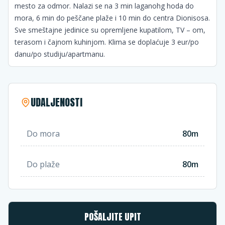
mesto za odmor. Nalazi se na 3 min laganohg hoda do
mora, 6 min do peščane plaže i 10 min do centra Dionisosa.
Sve smeštajne jedinice su opremljene kupatilom, TV – om,
terasom i čajnom kuhinjom. Klima se doplaćuje 3 eur/po
danu/po studiju/apartmanu.
UDALJENOSTI
Do mora
80m
Do plaže
80m
POŠALJITE UPIT