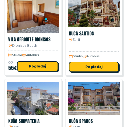
KUĆA SARTIOS
VILA AFRODITE DIONISOS
Sarti
Dionisos Beach
Studio
Autobus
Studio
Autobus
OD
55
€
Pogledaj
Pogledaj
KUĆA SIRMATENIA
KUĆA SPANOS