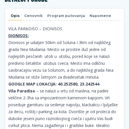
Opis
Cenovnik
Program putovanja
Napomene
VILA PARADISO – DIONISOS
DIONISOS:
Dionisos je udaljen 50km od Soluna I 3km od najbližeg
grada Nea Mudania. Mesto se prostire duž jedne od
najlepših pesčanih utob u utobu, pored koje se nalazi
predivno šetalište utobus cveća. Mesto ima odličnu
saobraćajnu vezu sa Solunom, a do najbližeg grada Nea
Mudania se stiže šetnjom za dvadesetak minuta.
GOOGLE MAP LOKACIJA: 40.252580, 23.242544
Vila Paradiso
– se nalazi u vrtu od maslina, na padini
veličine 2-3ha sa impozantnom kamenom kapijom. Vrt
poseduje garnituru za sedenje napolju, klackalicu i ljuljaške
za decu, roštilj i parking za kola. Dvorište je od proleća do
duboke jeseni puno raznobojnog cveća i ujutru Vas budi
cvrkut ptica. Nema zagađenja i i gradske buke. Idealno