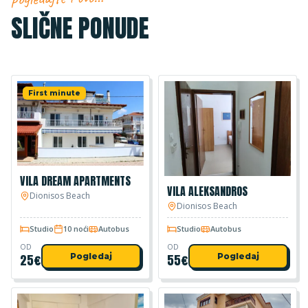
SLIČNE PONUDE
First minute
VILA DREAM APARTMENTS
VILA ALEKSANDROS
Dionisos Beach
Dionisos Beach
Studio
10 noći
Autobus
Studio
Autobus
OD
OD
25
€
Pogledaj
55
€
Pogledaj