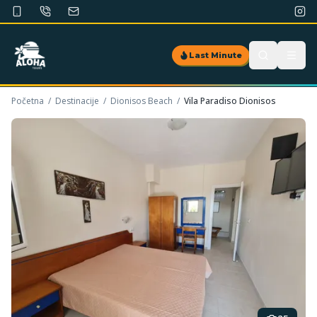
Last Minute
Početna
/
Destinacije
/
Dionisos Beach
/
Vila Paradiso Dionisos