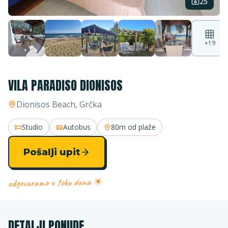
25
+
19
VILA PARADISO DIONISOS
Dionisos Beach
, Grčka
Studio
Autobus
80m
od plaže
Pošalji upit
odgovaramo u toku dana ☀
DETALJI PONUDE