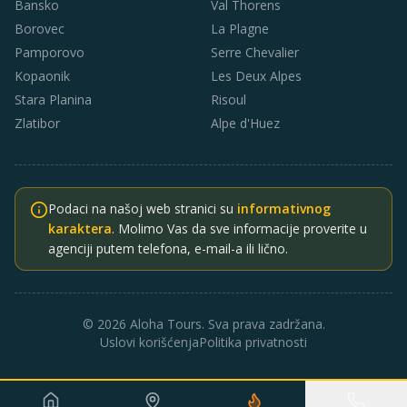
Bansko
Val Thorens
Borovec
La Plagne
Pamporovo
Serre Chevalier
Kopaonik
Les Deux Alpes
Stara Planina
Risoul
Zlatibor
Alpe d'Huez
Podaci na našoj web stranici su
informativnog
karaktera
. Molimo Vas da sve informacije proverite u
agenciji putem telefona, e-mail-a ili lično.
© 2026 Aloha Tours. Sva prava zadržana.
Uslovi korišćenja
Politika privatnosti