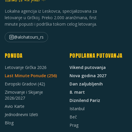
Lokalna agencija iz Leskovca, specijalizovana za
letovanje u Grčkoj. Preko 2.000 aranžmana, first
minute popusti i podrška tokom celog letovanja.
@alohatours_rs
PONUDA
POPULARNA PUTOVANJA
Letovanje Grčka 2026
Vikend putovanja
Last Minute Ponude (
256
)
Nova godina 2027
Evropski Gradovi
(42)
Dan zaljubljenih
Zimovanje i Skijanje
8. mart
2026/2027
Diznilend Pariz
Avio Karte
Istanbul
Jednodnevni Izleti
Beč
Blog
Prag