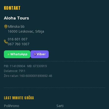
KONTAKT
Aloha Tours
Mlinska bb
16000 Leskovac, Srbija
016 601 007
067 760 1007
WhatsApp
Viber
PIB: 114109904 · MB: 67330919
Delatnost: 7911
Žiro račun: 160-6000001890692-48
LAST MINUTE GRČKA
Polihrono
Sarti