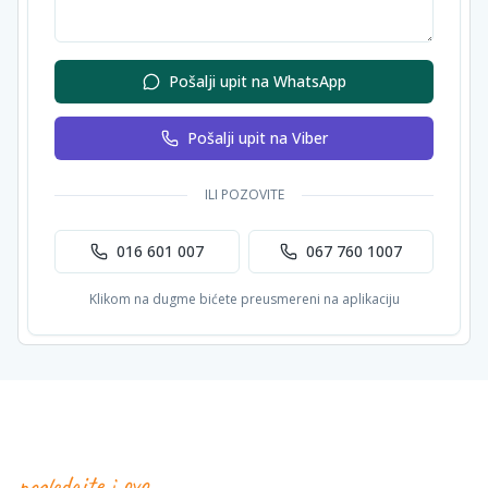
Pošalji upit na WhatsApp
Pošalji upit na Viber
ILI POZOVITE
016 601 007
067 760 1007
Klikom na dugme bićete preusmereni na aplikaciju
pogledajte i ovo…