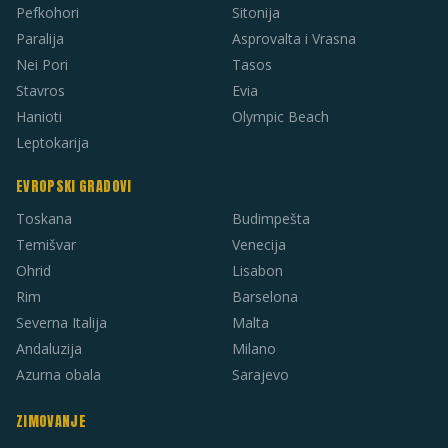
Pefkohori
Sitonija
Paralija
Asprovalta i Vrasna
Nei Pori
Tasos
Stavros
Evia
Hanioti
Olympic Beach
Leptokarija
EVROPSKI GRADOVI
Toskana
Budimpešta
Temišvar
Venecija
Ohrid
Lisabon
Rim
Barselona
Severna Italija
Malta
Andaluzija
Milano
Azurna obala
Sarajevo
ZIMOVANJE