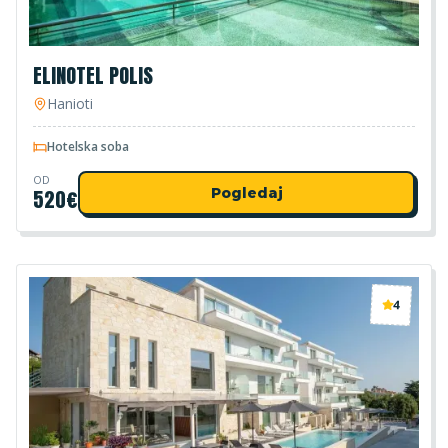
ELINOTEL POLIS
Hanioti
Hotelska soba
OD
520
€
Pogledaj
4