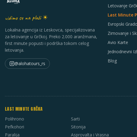
Letovanje Grč
Last Minute 
vidimo se na plaži ☀
Evropski Grado
Lokalna agencija iz Leskovca, specijalizovana
Zimovanje i Sk
za letovanje u Grčkoj. Preko 2.000 aranžmana,
Avio Karte
first minute popusti i podrška tokom celog
letovanja.
Jednodnevni Izl
Blog
@alohatours_rs
LAST MINUTE GRČKA
Polihrono
Sarti
Pefkohori
Sitonija
Paralija
Asprovalta i Vrasna