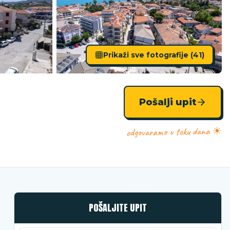
Prikaži sve fotografije (
41
)
Pošalji upit
odgovaramo u toku dana ☀
POŠALJITE UPIT