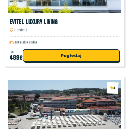
EVITEL LUXURY LIVING
Hanioti
Hotelska soba
OD
489
€
Pogledaj
4