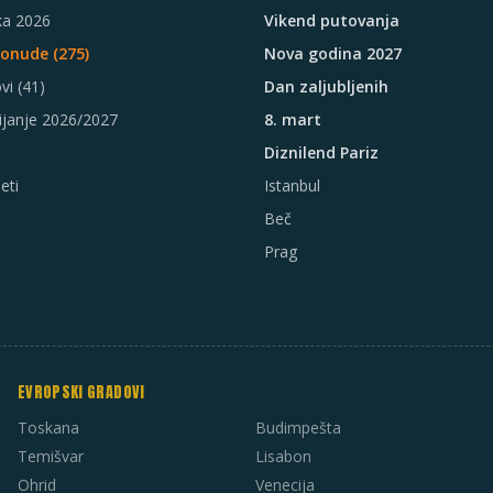
ka 2026
Vikend putovanja
Ponude (
275
)
Nova godina 2027
vi
(41)
Dan zaljubljenih
ijanje 2026/2027
8. mart
Diznilend Pariz
eti
Istanbul
Beč
Prag
EVROPSKI GRADOVI
Toskana
Budimpešta
Temišvar
Lisabon
Ohrid
Venecija