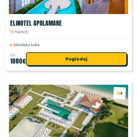
ELINOTEL APOLAMARE
Hanioti
Hotelska soba
OD
1080
€
Pogledaj
4