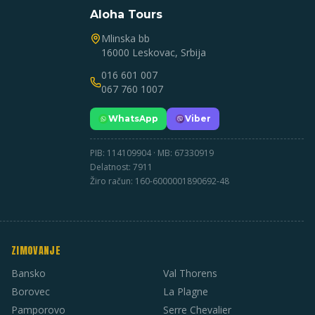
Aloha Tours
Mlinska bb
16000 Leskovac, Srbija
016 601 007
067 760 1007
WhatsApp
Viber
PIB: 114109904 · MB: 67330919
Delatnost: 7911
Žiro račun: 160-6000001890692-48
ZIMOVANJE
Bansko
Val Thorens
Borovec
La Plagne
Pamporovo
Serre Chevalier