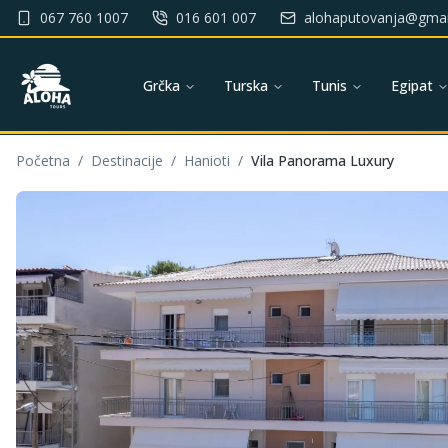
067 760 1007
016 601 007
alohaputovanja@gmai
Grčka
Turska
Tunis
Egipat
Početna
/
Destinacije
/
Hanioti
/
Vila Panorama Luxury