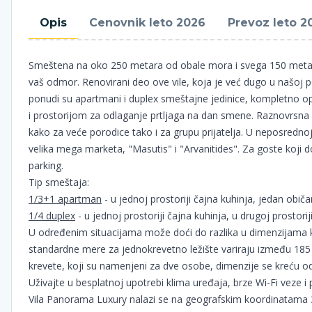
Opis
Cenovnik leto 2026
Prevoz leto 2
Smeštena na oko 250 metara od obale mora i svega 150 metara
vaš odmor. Renovirani deo ove vile, koja je već dugo u našoj ponu
ponudi su apartmani i duplex smeštajne jedinice, kompletno opr
i prostorijom za odlaganje prtljaga na dan smene. Raznovrsna
kako za veće porodice tako i za grupu prijatelja. U neposrednoj
velika mega marketa, "Masutis" i "Arvanitides". Za goste koji d
parking.
Tip smeštaja:
1/3+1 apartman
- u jednoj prostoriji čajna kuhinja, jedan običa
1/4 duplex
- u jednoj prostoriji čajna kuhinja, u drugoj prostoriji
U određenim situacijama može doći do razlika u dimenzijama k
standardne mere za jednokrevetno ležište variraju između 185
krevete, koji su namenjeni za dve osobe, dimenzije se kreću 
Uživajte u besplatnoj upotrebi klima uređaja, brze Wi-Fi veze i
Vila Panorama Luxury nalazi se na geografskim koordinatama 3