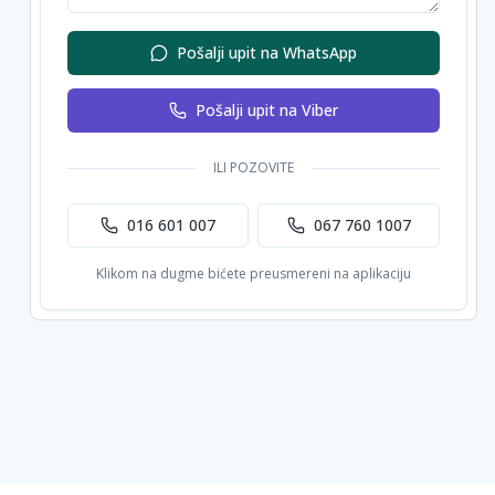
Pošalji upit na WhatsApp
Pošalji upit na Viber
ILI POZOVITE
016 601 007
067 760 1007
Klikom na dugme bićete preusmereni na aplikaciju