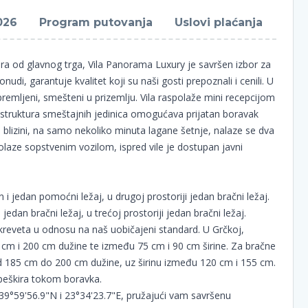
026
Program putovanja
Uslovi plaćanja
 od glavnog trga, Vila Panorama Luxury je savršen izbor za
di, garantuje kvalitet koji su naši gosti prepoznali i cenili. U
emljeni, smešteni u prizemlju. Vila raspolaže mini recepcijom
 struktura smeštajnih jedinica omogućava prijatan boravak
 blizini, na samo nekoliko minuta lagane šetnje, nalaze se dva
olaze sopstvenim vozilom, ispred vile je dostupan javni
n i jedan pomoćni ležaj, u drugoj prostoriji jedan bračni ležaj.
 jedan bračni ležaj, u trećoj prostoriji jedan bračni ležaj.
reveta u odnosu na naš uobičajeni standard. U Grčkoj,
 cm i 200 cm dužine te između 75 cm i 90 cm širine. Za bračne
od 185 cm do 200 cm dužine, uz širinu između 120 cm i 155 cm.
 peškira tokom boravka.
9°59'56.9"N i 23°34'23.7"E, pružajući vam savršenu