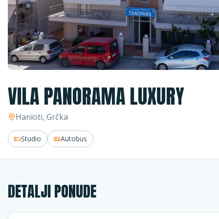
VILA PANORAMA LUXURY
Hanioti
, Grčka
Studio
Autobus
DETALJI PONUDE