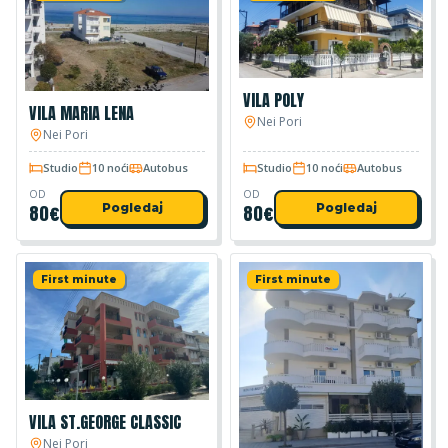
VILA POLY
VILA MARIA LENA
Nei Pori
Nei Pori
Studio
10 noći
Autobus
Studio
10 noći
Autobus
OD
OD
80
€
Pogledaj
80
€
Pogledaj
First minute
First minute
VILA ST.GEORGE CLASSIC
Nei Pori