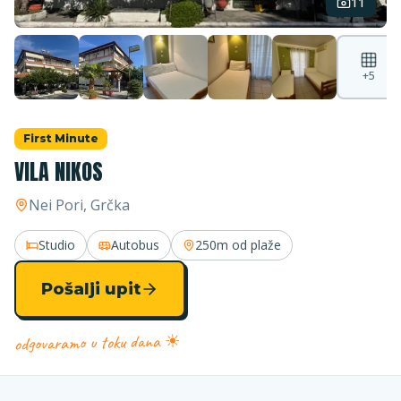
11
+
5
First Minute
VILA NIKOS
Nei Pori
, Grčka
Studio
Autobus
250m
od plaže
Pošalji upit
odgovaramo u toku dana ☀