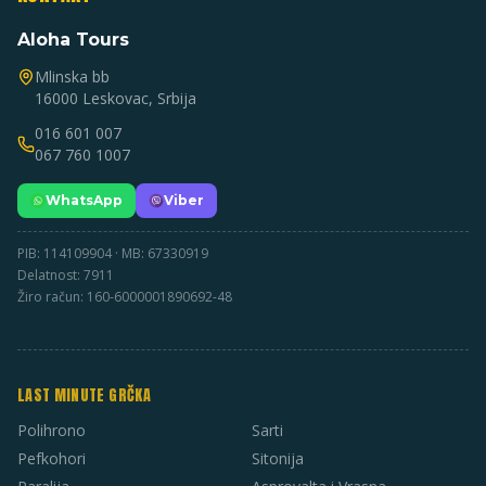
Aloha Tours
Mlinska bb
16000 Leskovac, Srbija
016 601 007
067 760 1007
WhatsApp
Viber
PIB: 114109904 · MB: 67330919
Delatnost: 7911
Žiro račun: 160-6000001890692-48
LAST MINUTE GRČKA
Polihrono
Sarti
Pefkohori
Sitonija