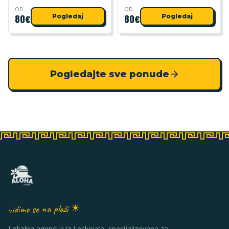
OD
OD
80
€
Pogledaj
80
€
Pogledaj
Pogledajte sve ponude
vidimo se na plaži ☀
Lokalna agencija iz Leskovca, specijalizovana za