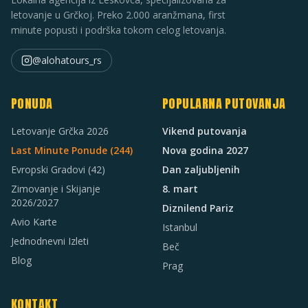
letovanje u Grčkoj. Preko 2.000 aranžmana, first
minute popusti i podrška tokom celog letovanja.
@alohatours_rs
PONUDA
POPULARNA PUTOVANJA
Letovanje Grčka 2026
Vikend putovanja
Last Minute Ponude (
244
)
Nova godina 2027
Evropski Gradovi
(42)
Dan zaljubljenih
Zimovanje i Skijanje
8. mart
2026/2027
Diznilend Pariz
Avio Karte
Istanbul
Jednodnevni Izleti
Beč
Blog
Prag
KONTAKT