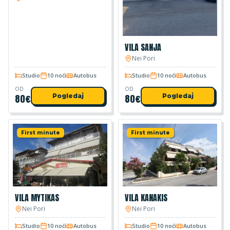
VILA SANJA
Nei Pori
Studio
10 noći
Autobus
Studio
10 noći
Autobus
OD
OD
80
€
Pogledaj
80
€
Pogledaj
First minute
First minute
VILA MYTIKAS
VILA KANAKIS
Nei Pori
Nei Pori
Studio
10 noći
Autobus
Studio
10 noći
Autobus