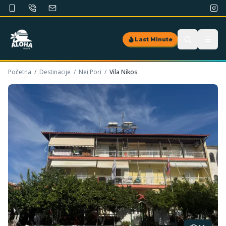
Last Minute
Početna
/
Destinacije
/
Nei Pori
/
Vila Nikos