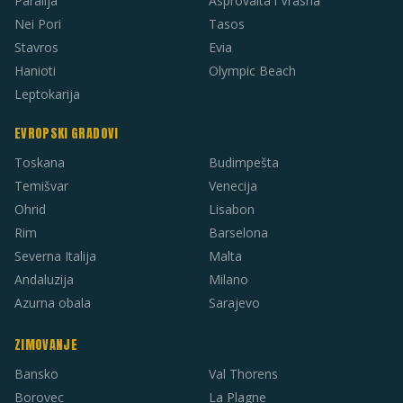
Paralija
Asprovalta i Vrasna
Nei Pori
Tasos
Stavros
Evia
Hanioti
Olympic Beach
Leptokarija
EVROPSKI GRADOVI
Toskana
Budimpešta
Temišvar
Venecija
Ohrid
Lisabon
Rim
Barselona
Severna Italija
Malta
Andaluzija
Milano
Azurna obala
Sarajevo
ZIMOVANJE
Bansko
Val Thorens
Borovec
La Plagne