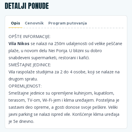
DETALJI PONUDE
Opis
Cenovnik
Program putovanja
OPŠTE INFORMACIJE:
Vila Nikos
se nalazi na 250m udaljenosti od velike peščane
plaže, u novom delu Nei Porija. U blizini su dobro
snabdeveni supermarketi, restorani i kafići.
SMEŠTAJNE JEDINICE:
Vila raspolaže studijima za 2 do 4 osobe, koji se nalaze na
drugom spratu.
OPREMLJENOST:
Smeštajne jedinice su opremljene kuhinjom, kupatilom,
terasom, TV-om, Wi-Fi-jem i klima uređajem. Posteljina je
sastavni deo opreme, a gosti donose svoje peškire. Veliki
javni parking se nalazi ispred vile. Korišćenje klima uređaja
je 5e dnevno.