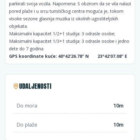
parkirati svoja vozila. Napomena: S obzirom da se vila nalazi
pored plaže i u srcu turističkog centra moguća je, tokom
visoke sezone glasnija muzika iz okolnih ugostiteljskih
objekata.
Maksimalni kapacitet 1/2+1 studija: 3 odrasle osobe;
Maksimalni kapacitet 1/3+1 studija: 3 odrasle osobe i jedno
dete do 7 godina
GPS koordinate kuće: 40º42’26.78’’ N 23º42’07.08’’ E
UDALJENOSTI
Do mora
10m
Do plaže
10m