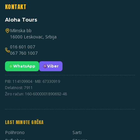
KONTAKT
Aloha Tours
Mlinska bb
16000 Leskovac, Srbija
016 601 007
067 760 1007
WhatsApp
Viber
PIB: 114109904 · MB: 67330919
Delatnost: 7911
Žiro račun: 160-6000001890692-48
LAST MINUTE GRČKA
Polihrono
Sarti