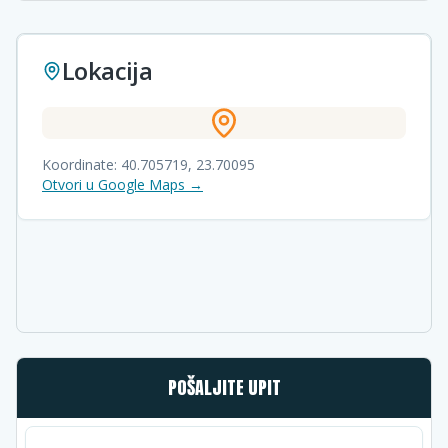
Lokacija
Koordinate:
40.705719
,
23.70095
Otvori u Google Maps →
POŠALJITE UPIT