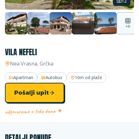
12
+
6
VILA NEFELI
Nea Vrasna
, Grčka
Apartman
Autobus
10m
od plaže
Pošalji upit
odgovaramo u toku dana ☀
DETALJI PONUDE