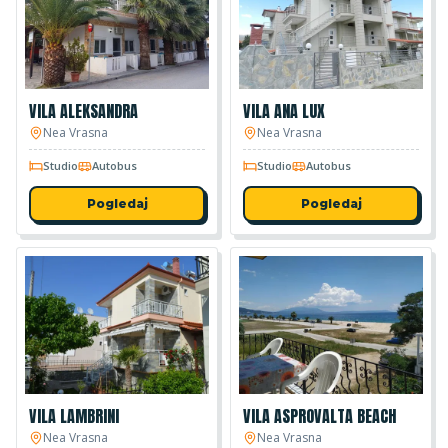
VILA ALEKSANDRA
VILA ANA LUX
Nea Vrasna
Nea Vrasna
Studio
Autobus
Studio
Autobus
Pogledaj
Pogledaj
VILA LAMBRINI
VILA ASPROVALTA BEACH
Nea Vrasna
Nea Vrasna