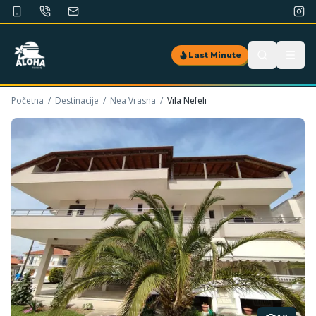
Last Minute
Početna
/
Destinacije
/
Nea Vrasna
/
Vila Nefeli