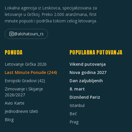
Lokalna agencija iz Leskovca, specijalizovana za
letovanje u Grčkoj. Preko 2.000 aranžmana, first
minute popusti i podrška tokom celog letovanja.
@alohatours_rs
PONUDA
POPULARNA PUTOVANJA
Letovanje Grčka 2026
Vikend putovanja
Last Minute Ponude (
244
)
Nova godina 2027
Evropski Gradovi
(42)
Dan zaljubljenih
Zimovanje i Skijanje
8. mart
2026/2027
Diznilend Pariz
Avio Karte
Istanbul
Jednodnevni Izleti
Beč
Blog
Prag