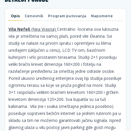
Opis
Cenovnik
Program putovanja
Napomene
Vila Nefeli
(Nea Vrasna)
Centralno locirana ova luksuzna
vila je smeštena na samoj plaži, pored vile Eleanna. Svi
studiji se nalaze na prvom spratu i opremljeni su klima
uređajem (uključen u cenu), LCD TV-om, bazičnom
kuhinjom i vrlo prostanim terasama. Studiji 2+1 poseduju
veliki bračni krevet dimenzija 160×200 i fotelju na
razvlačenje predviđenu za smeštaj jedne odrasle osobe.
Pored ukusno uređenog enterijera ovaj tip studija poseduje
ogromnu terasu sa koje se pruža pogled na more. Studiji
3+1 raspolažu velikim bračnim krevetom 160×200 i grčkim
krevetom dimenzija 125×200. Sva kupatila su sa tuš
kabinama. Vila (ne i svaka smeštajna jedinica posebno)
poseduje sopstveni bežični internet sa jednim ruterom pa u
skladu sa tim ne možemo garantovati jačinu signala. Ispred
glavnog ulaza u vilu postoji javni parking gde gosti mogu