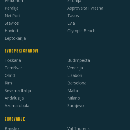
Pefkohori
Sitonija
Paralija
Asprovalta i Vrasna
Nei Pori
Tasos
Stavros
Evia
Hanioti
Olympic Beach
Leptokarija
EVROPSKI GRADOVI
Toskana
Budimpešta
Temišvar
Venecija
Ohrid
Lisabon
Rim
Barselona
Severna Italija
Malta
Andaluzija
Milano
Azurna obala
Sarajevo
ZIMOVANJE
Bansko
Val Thorens