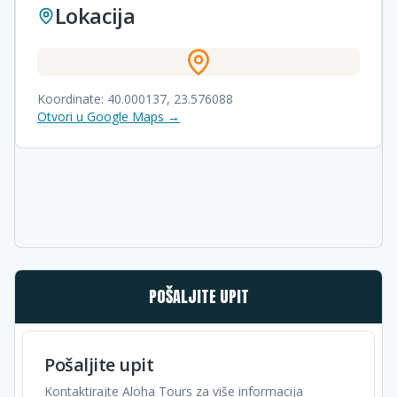
Lokacija
Koordinate:
40.000137
,
23.576088
Otvori u Google Maps →
POŠALJITE UPIT
Pošaljite upit
Kontaktirajte Aloha Tours za više informacija