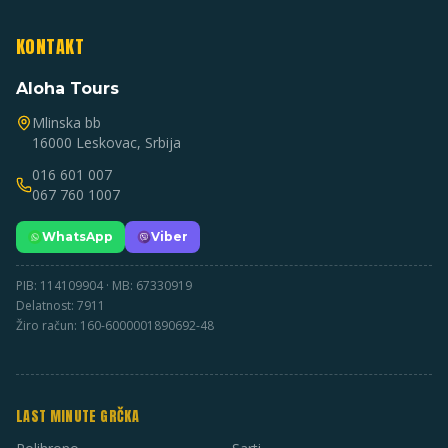
KONTAKT
Aloha Tours
Mlinska bb
16000 Leskovac, Srbija
016 601 007
067 760 1007
WhatsApp
Viber
PIB: 114109904 · MB: 67330919
Delatnost: 7911
Žiro račun: 160-6000001890692-48
LAST MINUTE GRČKA