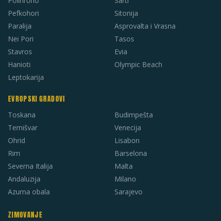
Polihrono
Sarti
Pefkohori
Sitonija
Paralija
Asprovalta i Vrasna
Nei Pori
Tasos
Stavros
Evia
Hanioti
Olympic Beach
Leptokarija
EVROPSKI GRADOVI
Toskana
Budimpešta
Temišvar
Venecija
Ohrid
Lisabon
Rim
Barselona
Severna Italija
Malta
Andaluzija
Milano
Azurna obala
Sarajevo
ZIMOVANJE