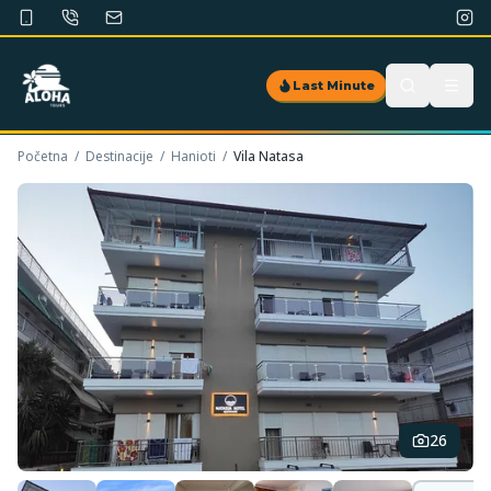
Last Minute
Početna
/
Destinacije
/
Hanioti
/
Vila Natasa
26