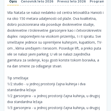
Opis
Cenovnik leto 2026
Prevoz leto 2026
Program put
Vila Nataša se nalazi nedaleko od centra letovališta Hanioti i
na oko 150 metara udaljenosti od plaže. Ova kvalitetna,
dobro pozicionirana vila poseduje dvokrevetne studije,
dvokrevetne i trokrevetne garsonjere kao i četvorokrevetni
duplex rasporedjeni na visokom prizemlju, I i II spratu. Sve
smeštajne jedinice su opremljene kuhinjom, kupatilom, TV-
om , klima uređajem i terasom. Poseduje lift, a preko puta
vile se nalazi javni parking. U vili se nalazi zajednička
garnitura za sedenje, koju gosti koriste tokom boravka, a
na dan smene za odlaganje stvari.
Tip smeštaja:
1/2 studio - u jednoj prostoriji čajna kuhinja i dva
standardna ležaja
1/2 garsonjera - u jednoj prostoriji čajna kuhinja, u drugoj
dva standardna ležaja
1/3 garsonjera - u jednoj prostoriji čajna kuhinja, u drugoj