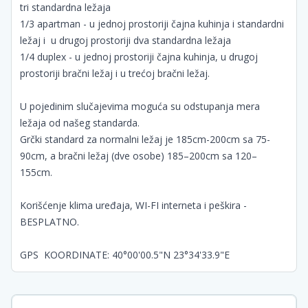
tri standardna ležaja
1/3 apartman - u jednoj prostoriji čajna kuhinja i standardni
ležaj i u drugoj prostoriji dva standardna ležaja
1/4 duplex - u jednoj prostoriji čajna kuhinja, u drugoj
prostoriji bračni ležaj i u trećoj bračni ležaj.
U pojedinim slučajevima moguća su odstupanja mera
ležaja od našeg standarda.
Grčki standard za normalni ležaj je 185cm-200cm sa 75-
90cm, a bračni ležaj (dve osobe) 185–200cm sa 120–
155cm.
Korišćenje klima uređaja, WI-FI interneta i peškira -
BESPLATNO.
GPS KOORDINATE: 40°00'00.5"N 23°34'33.9"E