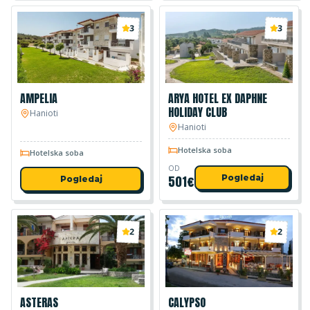
3
3
AMPELIA
ARYA HOTEL EX DAPHNE
HOLIDAY CLUB
Hanioti
Hanioti
Hotelska soba
Hotelska soba
OD
501
€
Pogledaj
Pogledaj
2
2
ASTERAS
CALYPSO