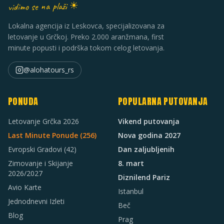
vidimo se na plaži ☀
Lokalna agencija iz Leskovca, specijalizovana za
letovanje u Grčkoj. Preko 2.000 aranžmana, first
minute popusti i podrška tokom celog letovanja.
@alohatours_rs
PONUDA
POPULARNA PUTOVANJA
Letovanje Grčka 2026
Vikend putovanja
Last Minute Ponude (
256
)
Nova godina 2027
Evropski Gradovi
(42)
Dan zaljubljenih
Zimovanje i Skijanje
8. mart
2026/2027
Diznilend Pariz
Avio Karte
Istanbul
Jednodnevni Izleti
Beč
Blog
Prag