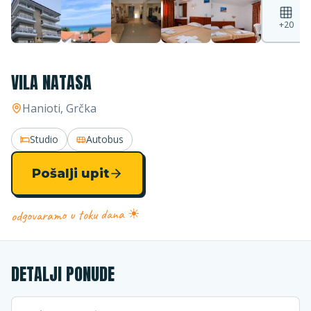
+
20
VILA NATASA
Hanioti
, Grčka
Studio
Autobus
Pošalji upit
odgovaramo u toku dana ☀
DETALJI PONUDE