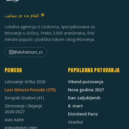
vidimo se na plaži ☀
Lokalna agencija iz Leskovca, specijalizovana za
letovanje u Grčkoj. Preko 2.000 aranžmana, first
minute popusti i podrška tokom celog letovanja.
@alohatours_rs
PONUDA
POPULARNA PUTOVANJA
Letovanje Grčka 2026
Vikend putovanja
Last Minute Ponude (
275
)
Nova godina 2027
Evropski Gradovi
(41)
Dan zaljubljenih
Zimovanje i Skijanje
8. mart
2026/2027
Diznilend Pariz
Avio Karte
Istanbul
Jednodnevni Izleti