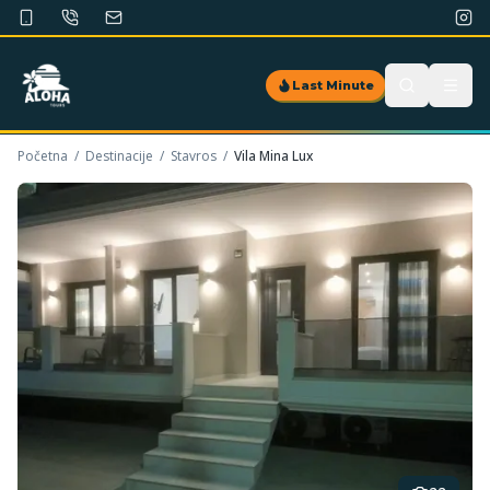
Last Minute
Početna
/
Destinacije
/
Stavros
/
Vila Mina Lux