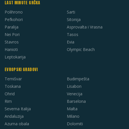
LAST MINUTE GRČKA
Polihrono
Sarti
Pefkohori
Sitonija
Paralija
Asprovalta i Vrasna
Nei Pori
Tasos
Stavros
Evia
Hanioti
Olympic Beach
Leptokarija
EVROPSKI GRADOVI
Temišvar
Budimpešta
Toskana
Lisabon
Ohrid
Venecija
Rim
Barselona
Severna Italija
Malta
Andaluzija
Milano
Azurna obala
Dolomiti