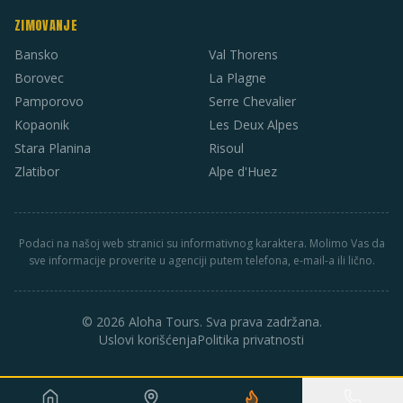
ZIMOVANJE
Bansko
Val Thorens
Borovec
La Plagne
Pamporovo
Serre Chevalier
Kopaonik
Les Deux Alpes
Stara Planina
Risoul
Zlatibor
Alpe d'Huez
Podaci na našoj web stranici su informativnog karaktera. Molimo Vas da
sve informacije proverite u agenciji putem telefona, e-mail-a ili lično.
© 2026 Aloha Tours. Sva prava zadržana.
Uslovi korišćenja
Politika privatnosti