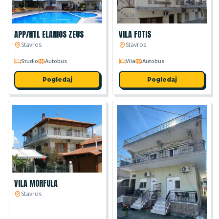
APP/HTL ELANIOS ZEUS
VILA FOTIS
Stavros
Stavros
Studio
Autobus
Vila
Autobus
Pogledaj
Pogledaj
VILA MORFULA
Stavros