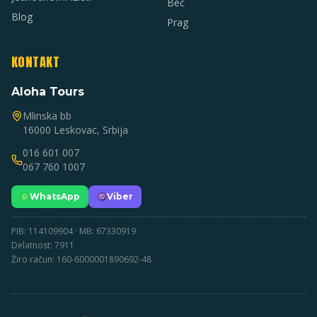
Beč
Blog
Prag
KONTAKT
Aloha Tours
Mlinska bb
16000 Leskovac, Srbija
016 601 007
067 760 1007
WhatsApp
Viber
PIB: 114109904 · MB: 67330919
Delatnost: 7911
Žiro račun: 160-6000001890692-48