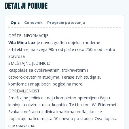
DETALJI PONUDE
Opis
Cenovnik
Program putovanja
OPŠTE INFORMACIJE:
Vila Mina Lux
je novoizgrađen objekat moderne
arhitekture, na svega 90m od plaže i oko 250m od centra
Stavrosa.
SMEŠTAJNE JEDINICE:
Raspolaže sa dvokrevetnim, trokrevetnim i
četvorokrevetnim studijima. Terase svih studija su
komforne i imaju bočni pogled na more.
OPREMLJENOST:
Smeštajne jedinice imaju kompletno opremljenu čajnu
kuhinju u okviru studia, kupatilo, TV i balkon, Wi-Fi internet.
Svaka smeštajna jedinica ima klima uređaj, koji se
doplaćuje na licu mesta 5€ dnevno po studiju. Ova doplata
nije obavezna.