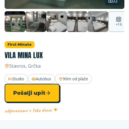
22
+
16
First Minute
VILA MINA LUX
Stavros
, Grčka
Studio
Autobus
90m
od plaže
Pošalji upit
odgovaramo u toku dana ☀