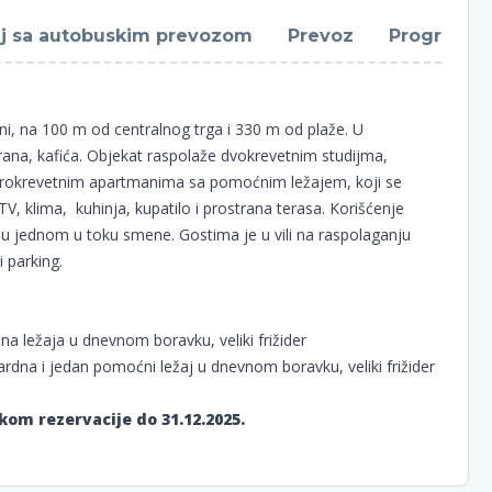
j sa autobuskim prevozom
Prevoz
Program
zoni, na 100 m od centralnog trga i 330 m od plaže. U
orana, kafića. Objekat raspolaže dvokrevetnim studijma,
vorokrevetnim apartmanima sa pomoćnim ležajem, koji se
V, klima, kuhinja, kupatilo i prostrana terasa. Korišćenje
aju jednom u toku smene. Gostima je u vili na raspolaganju
i parking.
a ležaja u dnevnom boravku, veliki frižider
rdna i jedan pomoćni ležaj u dnevnom boravku, veliki frižider
kom rezervacije do 31.12.2025.