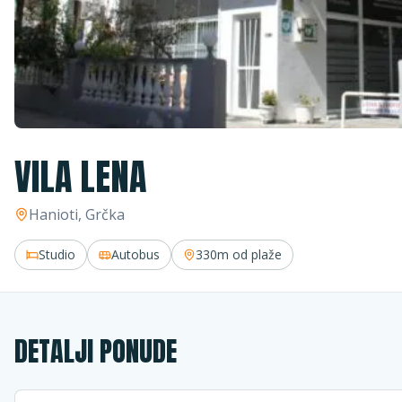
VILA LENA
Hanioti
, Grčka
Studio
Autobus
330m
od plaže
DETALJI PONUDE