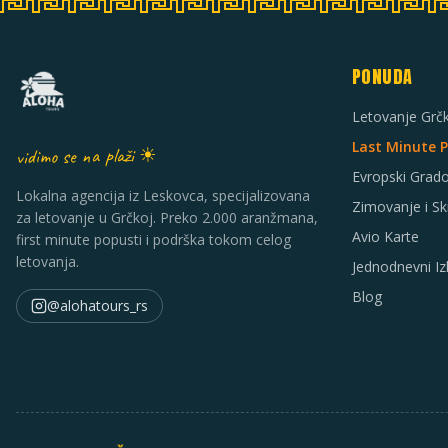
PONUDA
Letovanje Grč
Last Minute 
vidimo se na plaži ☀
Evropski Grado
Lokalna agencija iz Leskovca, specijalizovana
Zimovanje i Sk
za letovanje u Grčkoj. Preko 2.000 aranžmana,
Avio Karte
first minute popusti i podrška tokom celog
letovanja.
Jednodnevni Izl
Blog
@alohatours_rs