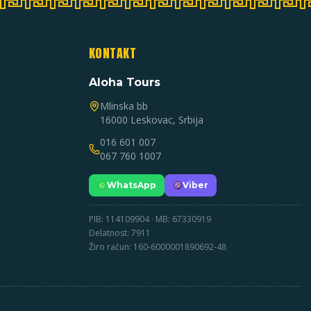
KONTAKT
Aloha Tours
Mlinska bb
16000 Leskovac, Srbija
016 601 007
067 760 1007
WhatsApp
Viber
PIB: 114109904 · MB: 67330919
Delatnost: 7911
Žiro račun: 160-6000001890692-48