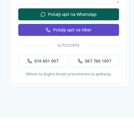
Pošalji upit na WhatsApp
Pošalji upit na Viber
ILI POZOVITE
016 601 007
067 760 1007
Klikom na dugme bićete preusmereni na aplikaciju