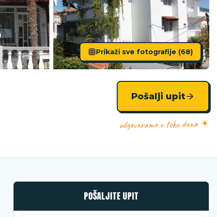
Prikaži sve fotografije (
68
)
Pošalji upit
odgovaramo u toku dana ☀
POŠALJITE UPIT