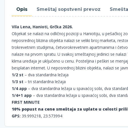
Opis
Smeštaj sopstveni prevoz
Smešta
Vila Lena, Hanioti, Grčka 2026.
Objekat se nalazi na odličnoj poziciji u Haniotiju, u pešačkoj 
neposrednoj blizina objekta nalazi se veliki broj marketa, rest
trokrevetnim studijima, četvorokrevetnim apartmanima i čet
nalaze na prvom spratu. U svakoj smeštajnoj jedinici se nalazi T
klima uređaja je uključeno u cenu. Posteljina i peškiri se menj
besplatan internet. U neposrednoj blizini objekta, nalazi se javn
1/2 st
– dva standardna ležaja
1/3 st
– tri standardna ležaja
1/4 app
– dva standardna ležaja u spavaćoj sobi, dva standardn
1/4+1 app
– dva standardna ležaja u spavaćoj sobi, dva standa
FIRST MINUTE
10% popust na cene smeštaja za uplate u celosti prili
GPS:
39.999218, 23.573994