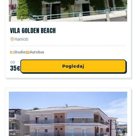
VILA GOLDEN BEACH
Hanioti
Studio
Autobus
OD
35
€
Pogledaj