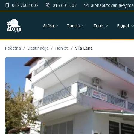
067 760 1007
016 601 007
alohaputovanja@gmai
Grčka
Turska
Tunis
Egipat
Početna
/
Destinacije
/
Hanioti
/
Vila Lena