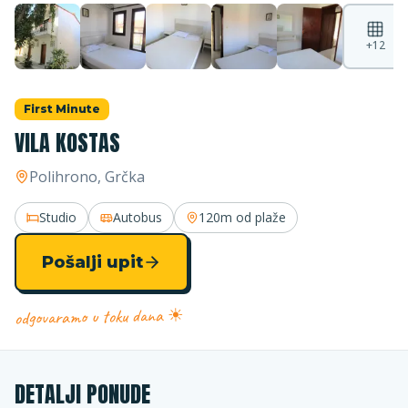
+
12
First Minute
VILA KOSTAS
Polihrono
, Grčka
Studio
Autobus
120m
od plaže
Pošalji upit
odgovaramo u toku dana ☀
DETALJI PONUDE