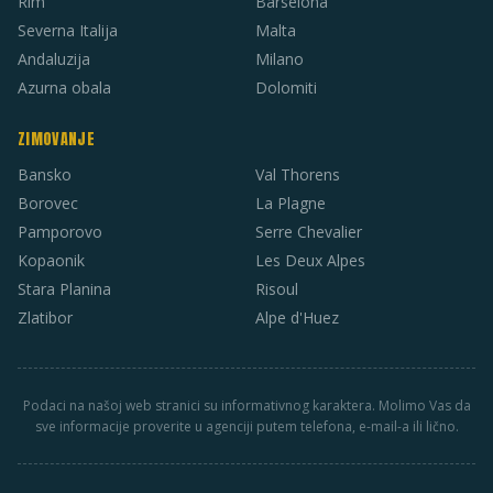
Rim
Barselona
Severna Italija
Malta
Andaluzija
Milano
Azurna obala
Dolomiti
ZIMOVANJE
Bansko
Val Thorens
Borovec
La Plagne
Pamporovo
Serre Chevalier
Kopaonik
Les Deux Alpes
Stara Planina
Risoul
Zlatibor
Alpe d'Huez
Podaci na našoj web stranici su informativnog karaktera. Molimo Vas da
sve informacije proverite u agenciji putem telefona, e-mail-a ili lično.