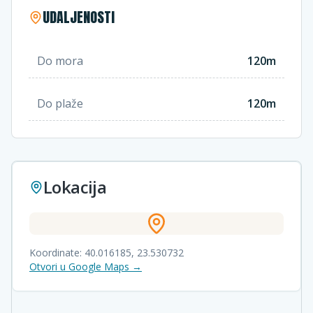
UDALJENOSTI
Do mora
120m
Do plaže
120m
Lokacija
Koordinate:
40.016185
,
23.530732
Otvori u Google Maps →