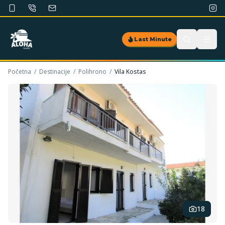
Last Minute
Početna
/
Destinacije
/
Polihrono
/
Vila Kostas
18