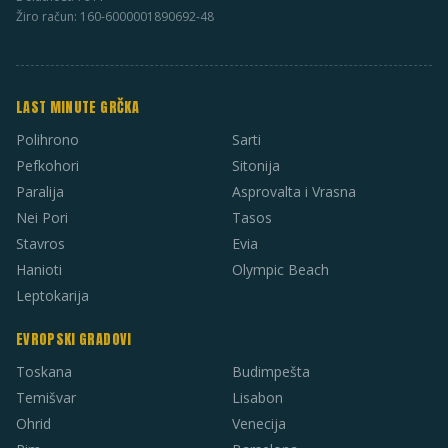
Žiro račun: 160-6000001890692-48
LAST MINUTE GRČKA
Polihrono
Sarti
Pefkohori
Sitonija
Paralija
Asprovalta i Vrasna
Nei Pori
Tasos
Stavros
Evia
Hanioti
Olympic Beach
Leptokarija
EVROPSKI GRADOVI
Toskana
Budimpešta
Temišvar
Lisabon
Ohrid
Venecija