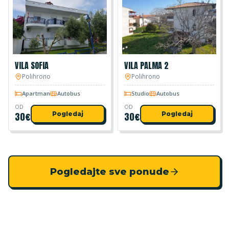
VILA SOFIA
VILA PALMA 2
Polihrono
Polihrono
Apartman
Autobus
Studio
Autobus
OD
OD
30
€
Pogledaj
30
€
Pogledaj
Pogledajte sve ponude