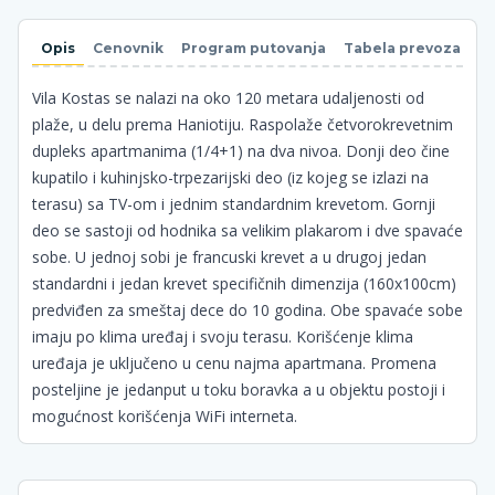
Opis
Cenovnik
Program putovanja
Tabela prevoza
N
Vila Kostas se nalazi na oko 120 metara udaljenosti od
plaže, u delu prema Haniotiju. Raspolaže četvorokrevetnim
dupleks apartmanima (1/4+1) na dva nivoa. Donji deo čine
kupatilo i kuhinjsko-trpezarijski deo (iz kojeg se izlazi na
terasu) sa TV-om i jednim standardnim krevetom. Gornji
deo se sastoji od hodnika sa velikim plakarom i dve spavaće
sobe. U jednoj sobi je francuski krevet a u drugoj jedan
standardni i jedan krevet specifičnih dimenzija (160x100cm)
predviđen za smeštaj dece do 10 godina. Obe spavaće sobe
imaju po klima uređaj i svoju terasu. Korišćenje klima
uređaja je uključeno u cenu najma apartmana. Promena
posteljine je jedanput u toku boravka a u objektu postoji i
mogućnost korišćenja WiFi interneta.