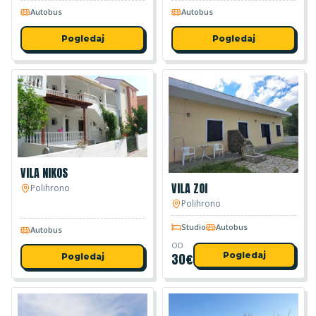
Autobus
Autobus
Pogledaj
Pogledaj
VILA NIKOS
VILA ZOI
Polihrono
Polihrono
Studio
Autobus
Autobus
OD
30
€
Pogledaj
Pogledaj