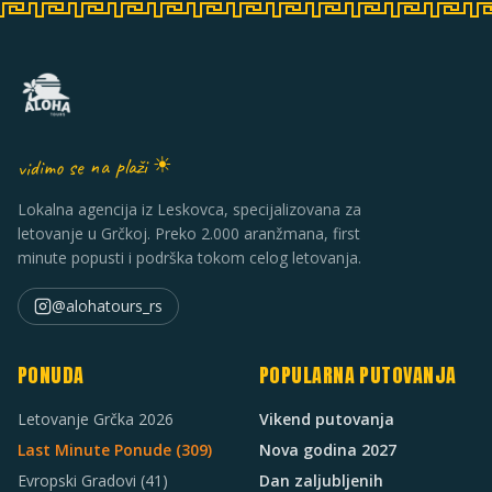
vidimo se na plaži ☀
Lokalna agencija iz Leskovca, specijalizovana za
letovanje u Grčkoj. Preko 2.000 aranžmana, first
minute popusti i podrška tokom celog letovanja.
@alohatours_rs
PONUDA
POPULARNA PUTOVANJA
Letovanje Grčka 2026
Vikend putovanja
Last Minute Ponude (
309
)
Nova godina 2027
Evropski Gradovi
(41)
Dan zaljubljenih