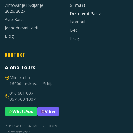
Zimovanje i Skijanje
8. mart
2026/2027
Diznilend Pariz
Avio Karte
Istanbul
Jednodnevni Izleti
Beč
Blog
Prag
KONTAKT
Aloha Tours
Mlinska bb
16000 Leskovac, Srbija
016 601 007
067 760 1007
WhatsApp
Viber
PIB: 114109904 · MB: 67330919
Delatnost: 7911