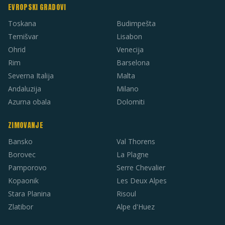
EVROPSKI GRADOVI
Toskana
Budimpešta
Temišvar
Lisabon
Ohrid
Venecija
Rim
Barselona
Severna Italija
Malta
Andaluzija
Milano
Azurna obala
Dolomiti
ZIMOVANJE
Bansko
Val Thorens
Borovec
La Plagne
Pamporovo
Serre Chevalier
Kopaonik
Les Deux Alpes
Stara Planina
Risoul
Zlatibor
Alpe d'Huez