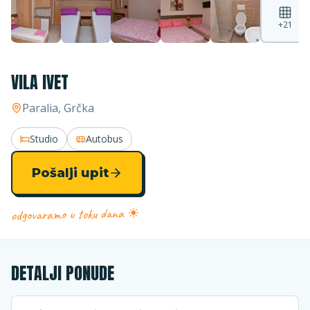
+
21
VILA IVET
Paralia
, Grčka
Studio
Autobus
Pošalji upit
odgovaramo u toku dana ☀
DETALJI PONUDE