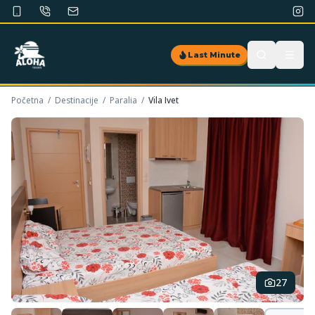
Last Minute
Početna
/
Destinacije
/
Paralia
/
Vila Ivet
27