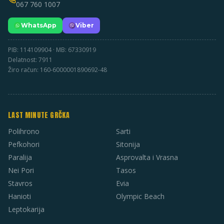
067 760 1007
WhatsApp
Viber
PIB: 114109904 · MB: 67330919
Delatnost: 7911
Žiro račun: 160-6000001890692-48
LAST MINUTE GRČKA
Polihrono
Sarti
Pefkohori
Sitonija
Paralija
Asprovalta i Vrasna
Nei Pori
Tasos
Stavros
Evia
Hanioti
Olympic Beach
Leptokarija