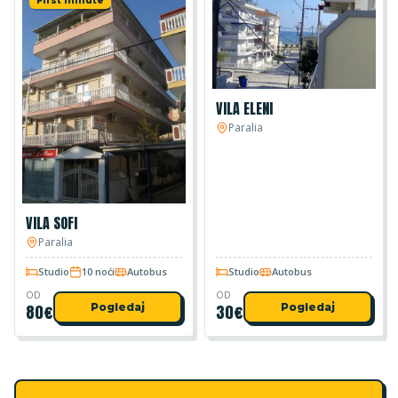
First minute
VILA ELENI
Paralia
VILA SOFI
Paralia
Studio
10 noći
Autobus
Studio
Autobus
OD
OD
80
€
Pogledaj
30
€
Pogledaj