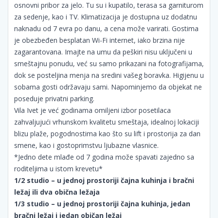
osnovni pribor za jelo. Tu su i kupatilo, terasa sa garniturom
za sedenje, kao i TV. Klimatizacija je dostupna uz dodatnu
naknadu od 7 evra po danu, a cena može varirati. Gostima
je obezbeđen besplatan Wi-Fi internet, iako brzina nije
zagarantovana. Imajte na umu da peškiri nisu uključeni u
smeštajnu ponudu, već su samo prikazani na fotografijama,
dok se posteljina menja na sredini vašeg boravka. Higijenu u
sobama gosti održavaju sami. Napominjemo da objekat ne
poseduje privatni parking.
Vila Ivet je već godinama omiljeni izbor posetilaca
zahvaljujući vrhunskom kvalitetu smeštaja, idealnoj lokaciji
blizu plaže, pogodnostima kao što su lift i prostorija za dan
smene, kao i gostoprimstvu ljubazne vlasnice.
*Jedno dete mlađe od 7 godina može spavati zajedno sa
roditeljima u istom krevetu*
1/2 studio – u jednoj prostoriji čajna kuhinja i bračni
ležaj ili dva obična ležaja
1/3 studio – u jednoj prostoriji čajna kuhinja, jedan
bračni ležaj i jedan običan ležaj