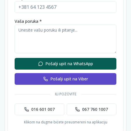
Vaša poruka *
Pošalji upit na WhatsApp
Pošalji upit na Viber
ILI POZOVITE
016 601 007
067 760 1007
Klikom na dugme bićete preusmereni na aplikaciju