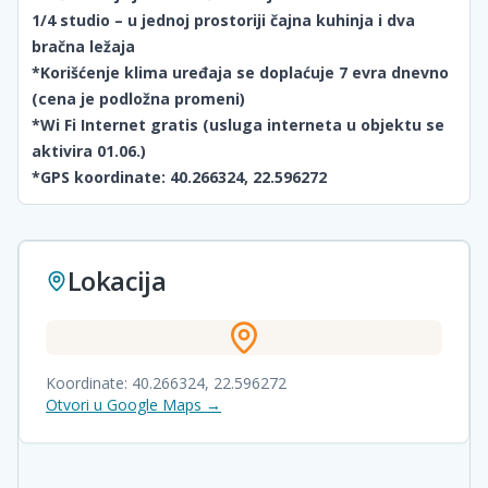
1/4 studio – u jednoj prostoriji čajna kuhinja i dva
bračna ležaja
*Korišćenje klima uređaja se doplaćuje 7 evra dnevno
(cena je podložna promeni)
*Wi Fi Internet gratis (usluga interneta u objektu se
aktivira 01.06.)
*GPS koordinate: 40.266324, 22.596272
Lokacija
Koordinate:
40.266324
,
22.596272
Otvori u Google Maps →