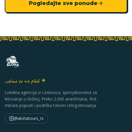
Pogledajte sve ponude
vidimo se na plaži ☀
Lokalna agencija iz Leskovca, specijalizovana za
letovanje u Grčkoj. Preko 2.000 aranžmana, first
minute popusti i podrška tokom celog letovanja.
@alohatours_rs