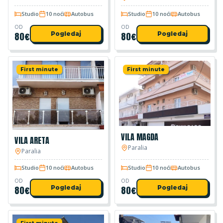
Studio
10 noći
Autobus
Studio
10 noći
Autobus
OD
OD
80
€
Pogledaj
80
€
Pogledaj
First minute
First minute
VILA MAGDA
VILA ARETA
Paralia
Paralia
Studio
10 noći
Autobus
Studio
10 noći
Autobus
OD
OD
80
€
Pogledaj
80
€
Pogledaj