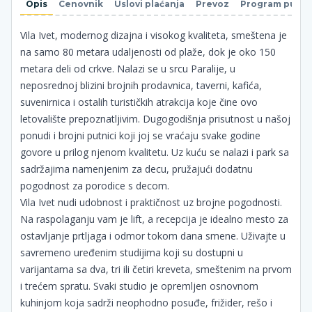
Opis
Cenovnik
Uslovi plaćanja
Prevoz
Program putov
Vila Ivet, modernog dizajna i visokog kvaliteta, smeštena je
na samo 80 metara udaljenosti od plaže, dok je oko 150
metara deli od crkve. Nalazi se u srcu Paralije, u
neposrednoj blizini brojnih prodavnica, taverni, kafića,
suvenirnica i ostalih turističkih atrakcija koje čine ovo
letovalište prepoznatljivim. Dugogodišnja prisutnost u našoj
ponudi i brojni putnici koji joj se vraćaju svake godine
govore u prilog njenom kvalitetu. Uz kuću se nalazi i park sa
sadržajima namenjenim za decu, pružajući dodatnu
pogodnost za porodice s decom.
Vila Ivet nudi udobnost i praktičnost uz brojne pogodnosti.
Na raspolaganju vam je lift, a recepcija je idealno mesto za
ostavljanje prtljaga i odmor tokom dana smene. Uživajte u
savremeno uređenim studijima koji su dostupni u
varijantama sa dva, tri ili četiri kreveta, smeštenim na prvom
i trećem spratu. Svaki studio je opremljen osnovnom
kuhinjom koja sadrži neophodno posuđe, frižider, rešo i