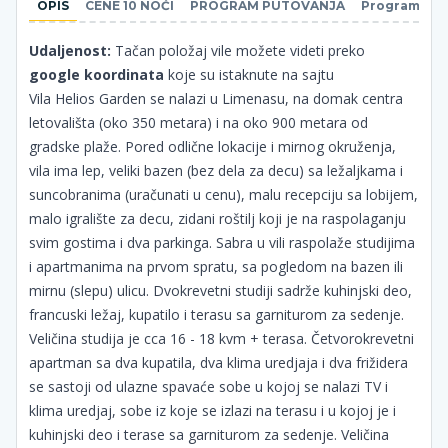
OPIS
CENE 10 NOĆI
PROGRAM PUTOVANJA
Program puto
Udaljenost:
Tačan položaj vile možete videti preko
google koordinata
koje su istaknute na sajtu
Vila Helios Garden se nalazi u Limenasu, na domak centra
letovališta (oko 350 metara) i na oko 900 metara od
gradske plaže. Pored odlične lokacije i mirnog okruženja,
vila ima lep, veliki bazen (bez dela za decu) sa ležaljkama i
suncobranima (uračunati u cenu), malu recepciju sa lobijem,
malo igralište za decu, zidani roštilj koji je na raspolaganju
svim gostima i dva parkinga. Sabra u vili raspolaže studijima
i apartmanima na prvom spratu, sa pogledom na bazen ili
mirnu (slepu) ulicu. Dvokrevetni studiji sadrže kuhinjski deo,
francuski ležaj, kupatilo i terasu sa garniturom za sedenje.
Veličina studija je cca 16 - 18 kvm + terasa. Četvorokrevetni
apartman sa dva kupatila, dva klima uredjaja i dva frižidera
se sastoji od ulazne spavaće sobe u kojoj se nalazi TV i
klima uredjaj, sobe iz koje se izlazi na terasu i u kojoj je i
kuhinjski deo i terase sa garniturom za sedenje. Veličina