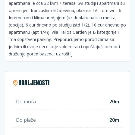
apartmana je cca 32 kvm + terasa. Svi studiji i apartmani su
opremljeni francuskim ležajevima, plazma TV – om wi – fi
Internetom i klima uredjajem (uz doplatu na licu mesta,
(opcija), 6 eur dnevno po studiju (std 1/2), 10 eur dnevno po
apartmanu (apt 1/4)). Vila Helios Garden je B kategorije i
ima sopstveni parking. Preporučujemo porodicama sa
jednim ili dvoje dece koje vole miran i opuštajući odmor i
druženje pored bazena, uz roštilj.
UDALJENOSTI
Do mora
20m
Do plaže
20m