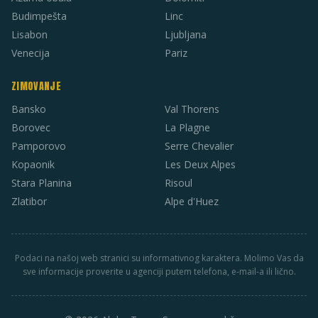
Budimpešta
Linc
Lisabon
Ljubljana
Venecija
Pariz
ZIMOVANJE
Bansko
Val Thorens
Borovec
La Plagne
Pamporovo
Serre Chevalier
Kopaonik
Les Deux Alpes
Stara Planina
Risoul
Zlatibor
Alpe d'Huez
Podaci na našoj web stranici su informativnog karaktera. Molimo Vas da
sve informacije proverite u agenciji putem telefona, e-mail-a ili lično.