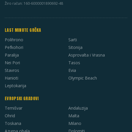
Žiro račun: 160-6000001890692-48
LAST MINUTE GRČKA
Polihrono
Sarti
Pefkohori
Sitonija
Paralija
Asprovalta i Vrasna
Nei Pori
Tasos
Stavros
Evia
Hanioti
Olympic Beach
Leptokarija
EVROPSKI GRADOVI
Temišvar
Andaluzija
Ohrid
Malta
Toskana
Milano
Azurna obala
Dolomiti