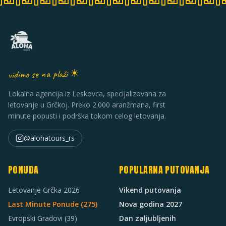
vidimo se na plaži ☀
Lokalna agencija iz Leskovca, specijalizovana za
letovanje u Grčkoj. Preko 2.000 aranžmana, first
minute popusti i podrška tokom celog letovanja.
@alohatours_rs
PONUDA
POPULARNA PUTOVANJA
Letovanje Grčka 2026
Vikend putovanja
Last Minute Ponude (
275
)
Nova godina 2027
Evropski Gradovi
(39)
Dan zaljubljenih