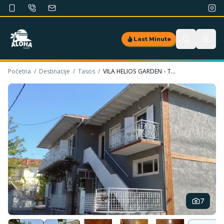
Last Minute
Početna
/
Destinacije
/
Tasos
/
VILA HELIOS GARDEN - TASOS
7