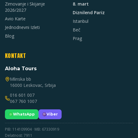
Zimovanje i Skijanje
8. mart
2026/2027
Diznilend Pariz
Avio Karte
Istanbul
Jednodnevni Izleti
Beč
Blog
Prag
KONTAKT
Aloha Tours
Mlinska bb
16000 Leskovac, Srbija
016 601 007
067 760 1007
WhatsApp
Viber
PIB: 114109904 · MB: 67330919
Delatnost: 7911