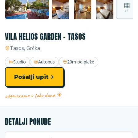
+
1
VILA HELIOS GARDEN - TASOS
Tasos
, Grčka
Studio
Autobus
20m
od plaže
Pošalji upit
odgovaramo u toku dana ☀
DETALJI PONUDE