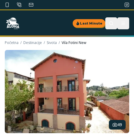
Last Minute
Početna
/
Destinacije
/
Sivota
/
Vila Fotini New
49