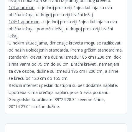
ležaja i fioka koja se izvlači iz jednog običnog kreveta.
1/4 apartman
- u jednoj prostoriji čajna kuhinja sa dva
obična ležaja, u drugoj prostoriji bračni ležaj.
1/4+1 apartman
- u jednoj prostoriji čajna kuhinja sa dva
obična ležaja i pomoćni ležaj, u drugoj prostoriji bračni
ležaj.
U nekim situacijama, dimenzije kreveta mogu se razlikovati
od naših uobičajenih standarda. Prema grčkim standardima,
standardni krevet ima dužinu između 185 cm i 200 cm, dok
širina varira od 75 cm do 90 cm. Bračni kreveti, namenjeni
za dve osobe, dužine su između 185 cm i 200 cm, a širine
se kreću od 120 cm do 155 cm.
Bežični internet i peškiri dostupni su bez dodatne naplate.
Upotreba klima uređaja naplaćuje se 5 evra po danu.
Geografske koordinate: 39°24'28.3" severne širine,
20°14'27.0" istočne dužine.