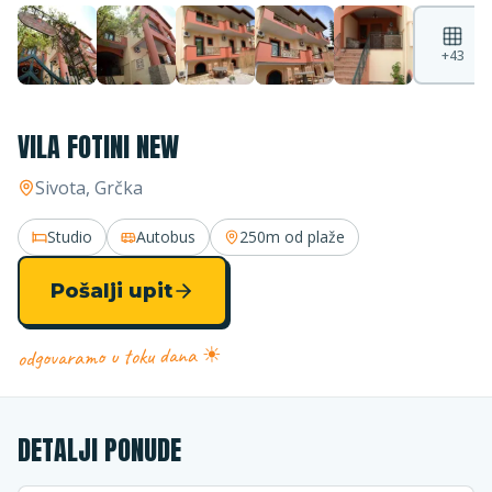
+
43
VILA FOTINI NEW
Sivota
, Grčka
Studio
Autobus
250m
od plaže
Pošalji upit
odgovaramo u toku dana ☀
DETALJI PONUDE