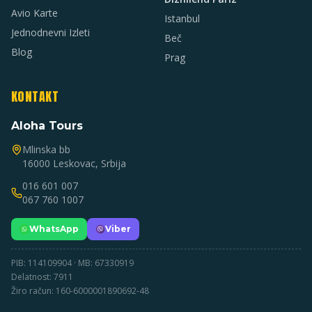
Avio Karte
Istanbul
Jednodnevni Izleti
Beč
Blog
Prag
KONTAKT
Aloha Tours
Mlinska bb
16000 Leskovac, Srbija
016 601 007
067 760 1007
WhatsApp
Viber
PIB: 114109904 · MB: 67330919
Delatnost: 7911
Žiro račun: 160-6000001890692-48