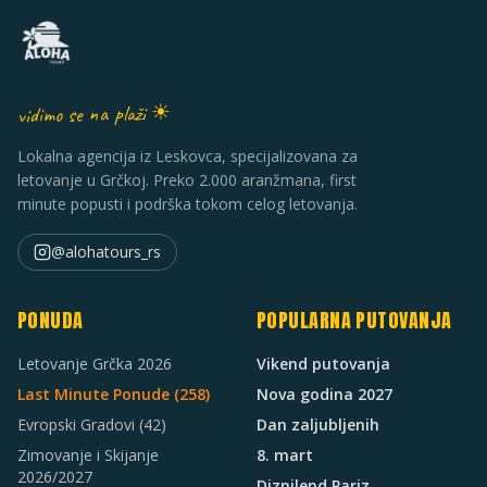
vidimo se na plaži ☀
Lokalna agencija iz Leskovca, specijalizovana za
letovanje u Grčkoj. Preko 2.000 aranžmana, first
minute popusti i podrška tokom celog letovanja.
@alohatours_rs
PONUDA
POPULARNA PUTOVANJA
Letovanje Grčka 2026
Vikend putovanja
Last Minute Ponude (
258
)
Nova godina 2027
Evropski Gradovi
(42)
Dan zaljubljenih
Zimovanje i Skijanje
8. mart
2026/2027
Diznilend Pariz