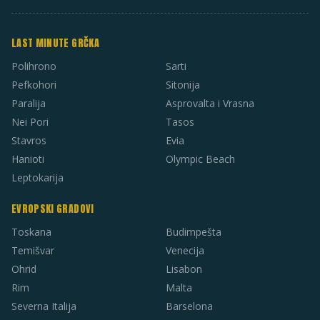
LAST MINUTE GRČKA
Polihrono
Sarti
Pefkohori
Sitonija
Paralija
Asprovalta i Vrasna
Nei Pori
Tasos
Stavros
Evia
Hanioti
Olympic Beach
Leptokarija
EVROPSKI GRADOVI
Toskana
Budimpešta
Temišvar
Venecija
Ohrid
Lisabon
Rim
Malta
Severna Italija
Barselona