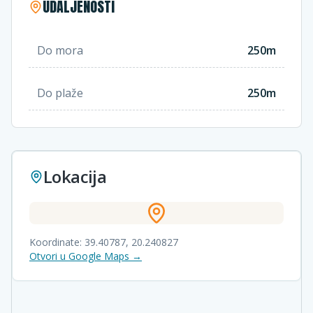
UDALJENOSTI
Do mora
250m
Do plaže
250m
Lokacija
Koordinate:
39.40787
,
20.240827
Otvori u Google Maps →