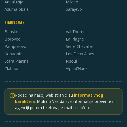
Andaluzija
Milano
Azurna obala
Sarajevo
ZIMOVANJE
Bansko
Val Thorens
Borovec
La Plagne
Pamporovo
Serre Chevalier
Kopaonik
Les Deux Alpes
Stara Planina
Risoul
Zlatibor
Alpe d'Huez
Podaci na našoj web stranici su
informativnog
karaktera
. Molimo Vas da sve informacije proverite u
agenciji putem telefona, e-mail-a ili lično.