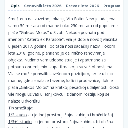
Opis
Cenovnik leto 2026
Prevoz leto 2026
Program put
Smeštena na izuzetnoj lokaciji, Vila Fotini New je udaljena
samo 50 metara od marine i oko 250 metara od popularne
plaže "Galikos Molos" u Sivoti. Nekada poznata pod
imenom "Katero ex Parasole", vila je dobila novog vlasnika
u jesen 2017. godine i od tada nosi sadašnji naziv. Tokom
leta 2018. godine, planirano je delimično renoviranje
objekta. Nudimo vam udobne studije i apartmane sa
potpuno opremljenim kupatilima koja su već obnovljena.
Vila se može pohvaliti savršenom pozicijom, jer je u blizini
marine, gde se nalaze taverne, kafići i prodavnice, dok je
plaža „Galikos Molos“ na kratkoj pešačkoj udaljenosti. Gosti
vile mogu uživati u letnjikovcu i zidanom roštilju koji se
nalaze u dvorištu.
Tip smeštaja:
1/2 studio
- u jednoj prostoriji čajna kuhinja i bračni ležaj.
1/3+1 studio
- u jednoj prostoriji čajna kuhinja, tri obična