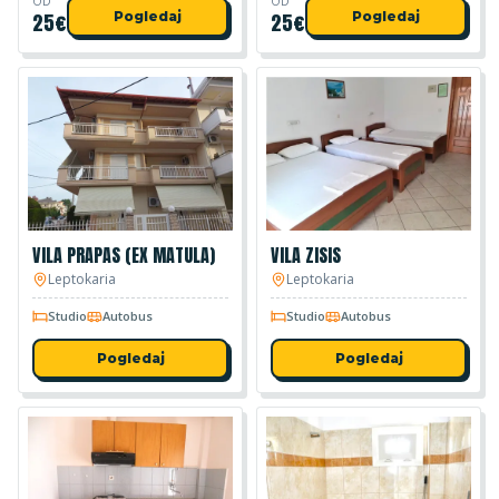
OD
OD
25
€
Pogledaj
25
€
Pogledaj
VILA PRAPAS (EX MATULA)
VILA ZISIS
Leptokaria
Leptokaria
Studio
Autobus
Studio
Autobus
Pogledaj
Pogledaj