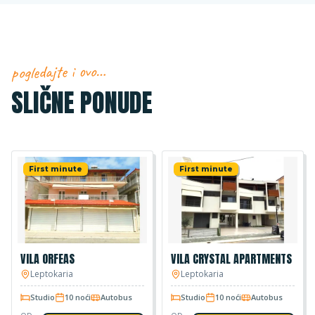
pogledajte i ovo…
SLIČNE PONUDE
First minute
First minute
VILA ORFEAS
VILA CRYSTAL APARTMENTS
Leptokaria
Leptokaria
Studio
10 noći
Autobus
Studio
10 noći
Autobus