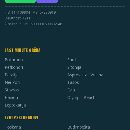
PIB: 114109904 · MB: 67330919
Delatnost: 7911
Žiro račun: 160-6000001890692-48
LAST MINUTE GRČKA
Polihrono
Sarti
Pefkohori
Sitonija
Paralija
Asprovalta i Vrasna
Nei Pori
Tasos
Stavros
Evia
Hanioti
Olympic Beach
Leptokarija
EVROPSKI GRADOVI
Toskana
Budimpešta