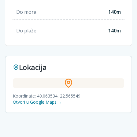
Do mora
140m
Do plaže
140m
Lokacija
Koordinate:
40.063534
,
22.565549
Otvori u Google Maps →