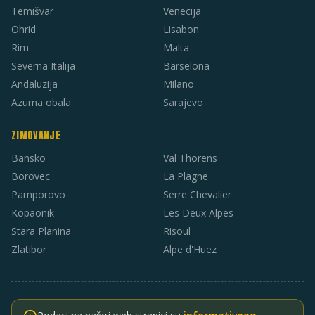
Temišvar
Venecija
Ohrid
Lisabon
Rim
Malta
Severna Italija
Barselona
Andaluzija
Milano
Azurna obala
Sarajevo
ZIMOVANJE
Bansko
Val Thorens
Borovec
La Plagne
Pamporovo
Serre Chevalier
Kopaonik
Les Deux Alpes
Stara Planina
Risoul
Zlatibor
Alpe d'Huez