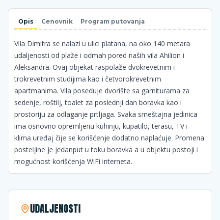
Opis
Cenovnik
Program putovanja
Vila Dimitra se nalazi u ulici platana, na oko 140 metara
udaljenosti od plaže i odmah pored naših vila Ahilion i
Aleksandra. Ovaj objekat raspolaže dvokrevetnim i
trokrevetnim studijima kao i četvorokrevetnim
apartmanima. Vila poseduje dvorište sa garniturama za
sedenje, roštilj, toalet za poslednji dan boravka kao i
prostoriju za odlaganje prtljaga. Svaka smeštajna jedinica
ima osnovno opremljenu kuhinju, kupatilo, terasu, TV i
klima uređaj čije se korišćenje dodatno naplaćuje. Promena
posteljine je jedanput u toku boravka a u objektu postoji i
mogućnost korišćenja WiFi interneta.
UDALJENOSTI