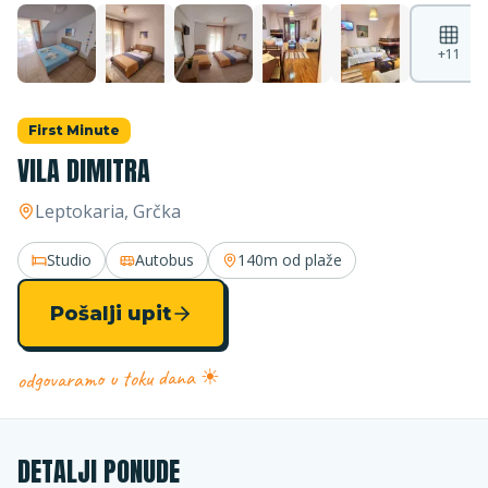
+
11
First Minute
VILA DIMITRA
Leptokaria
, Grčka
Studio
Autobus
140m
od plaže
Pošalji upit
odgovaramo u toku dana ☀
DETALJI PONUDE