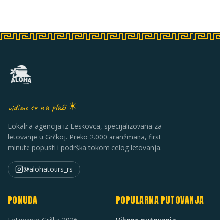
vidimo se na plaži ☀
Lokalna agencija iz Leskovca, specijalizovana za
letovanje u Grčkoj. Preko 2.000 aranžmana, first
minute popusti i podrška tokom celog letovanja.
@alohatours_rs
PONUDA
POPULARNA PUTOVANJA
Letovanje Grčka 2026
Vikend putovanja