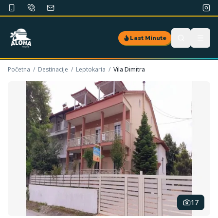
Last Minute
Početna
/
Destinacije
/
Leptokaria
/
Vila Dimitra
17