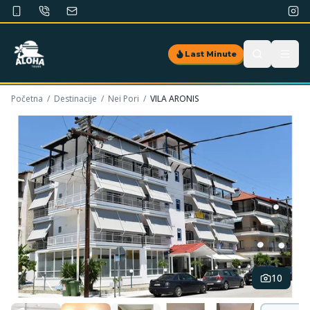
Last Minute
Početna
/
Destinacije
/
Nei Pori
/
VILA ARONIS
10