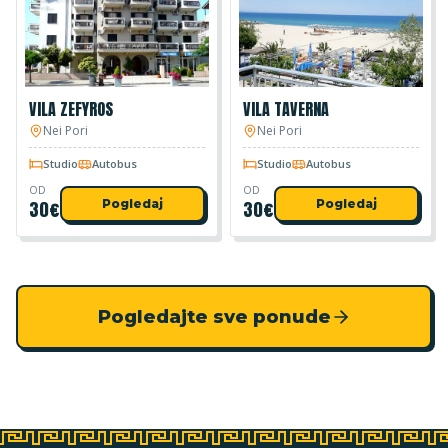
VILA ZEFYROS
VILA TAVERNA
Nei Pori
Nei Pori
Studio
Autobus
Studio
Autobus
OD
OD
30
€
Pogledaj
30
€
Pogledaj
Pogledajte sve ponude