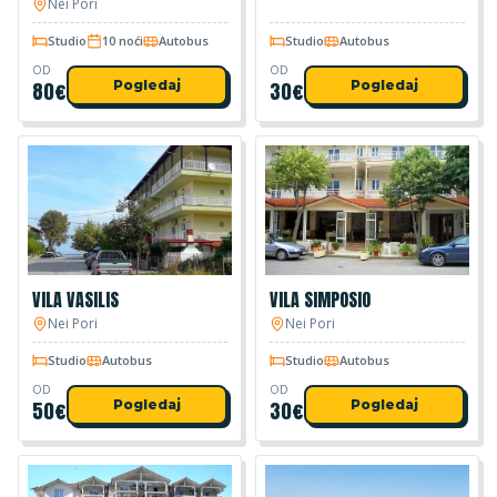
Nei Pori
Studio
10 noći
Autobus
Studio
Autobus
OD
OD
80
€
Pogledaj
30
€
Pogledaj
VILA VASILIS
VILA SIMPOSIO
Nei Pori
Nei Pori
Studio
Autobus
Studio
Autobus
OD
OD
50
€
Pogledaj
30
€
Pogledaj