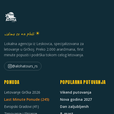
vidimo se na plaži ☀
Lokalna agencija iz Leskovca, specijalizovana za
letovanje u Grčkoj. Preko 2.000 aranžmana, first
minute popusti i podrška tokom celog letovanja.
@alohatours_rs
PONUDA
POPULARNA PUTOVANJA
Letovanje Grčka 2026
Vikend putovanja
Last Minute Ponude (
245
)
Nova godina 2027
Evropski Gradovi
(41)
Dan zaljubljenih
Zimovanje i Skijanje
8. mart