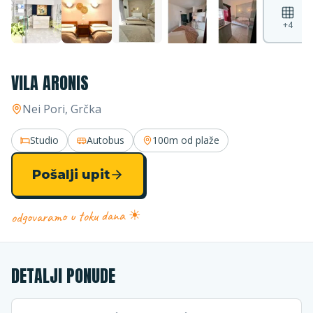
+
4
VILA ARONIS
Nei Pori
, Grčka
Studio
Autobus
100m
od plaže
Pošalji upit
odgovaramo u toku dana ☀
DETALJI PONUDE