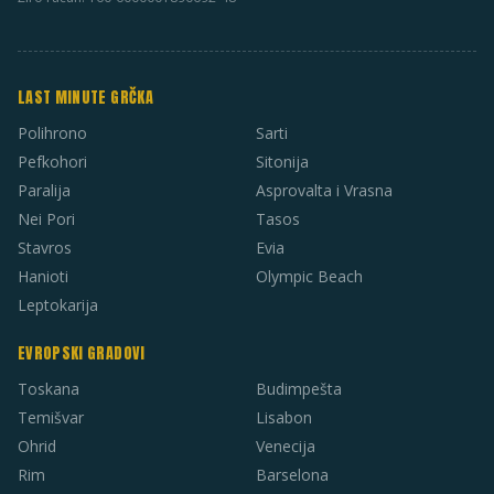
LAST MINUTE GRČKA
Polihrono
Sarti
Pefkohori
Sitonija
Paralija
Asprovalta i Vrasna
Nei Pori
Tasos
Stavros
Evia
Hanioti
Olympic Beach
Leptokarija
EVROPSKI GRADOVI
Toskana
Budimpešta
Temišvar
Lisabon
Ohrid
Venecija
Rim
Barselona