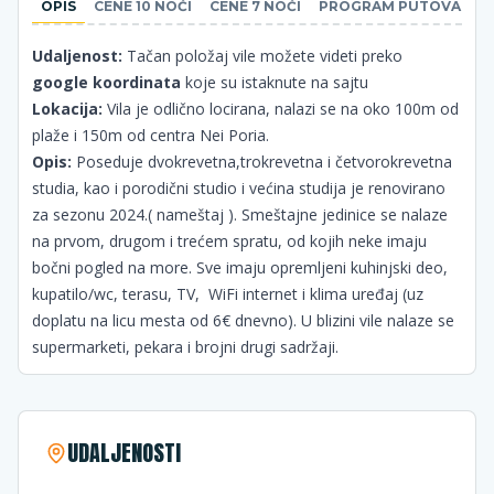
OPIS
CENE 10 NOĆI
CENE 7 NOĆI
PROGRAM PUTOVANJA
Udaljenost:
Tačan položaj vile možete videti preko
google koordinata
koje su istaknute na sajtu
Lokacija:
Vila je odlično locirana, nalazi se na oko 100m od
plaže i 150m od centra Nei Poria.
Opis:
Poseduje dvokrevetna,trokrevetna i četvorokrevetna
studia, kao i porodični studio i većina studija je renovirano
za sezonu 2024.( nameštaj ). Smeštajne jedinice se nalaze
na prvom, drugom i trećem spratu, od kojih neke imaju
bočni pogled na more. Sve imaju opremljeni kuhinjski deo,
kupatilo/wc, terasu, TV, WiFi internet i klima uređaj (uz
doplatu na licu mesta od 6€ dnevno). U blizini vile nalaze se
supermarketi, pekara i brojni drugi sadržaji.
UDALJENOSTI