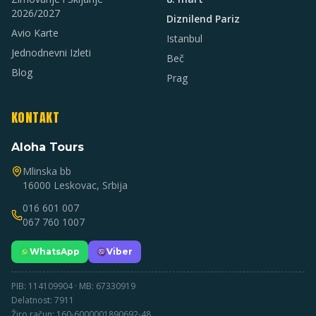
2026/2027
Diznilend Pariz
Avio Karte
Istanbul
Jednodnevni Izleti
Beč
Blog
Prag
KONTAKT
Aloha Tours
Mlinska bb
16000 Leskovac, Srbija
016 601 007
067 760 1007
WhatsApp
Viber
PIB: 114109904 · MB: 67330919
Delatnost: 7911
Žiro račun: 160-6000001890692-48