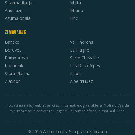
Severna Italija
Malta
Andaluzija
Milano
Azurna obala
Linc
ZIMOVANJE
Bansko
Val Thorens
Borovec
La Plagne
Pamporovo
Serre Chevalier
Kopaonik
Les Deux Alpes
Stara Planina
Risoul
Zlatibor
Alpe d'Huez
Podaci na našoj web stranici su informativnog karaktera. Molimo Vas da
sve informacije proverite u agenciji putem telefona, e-mail-a ili lično.
© 2026 Aloha Tours. Sva prava zadržana.