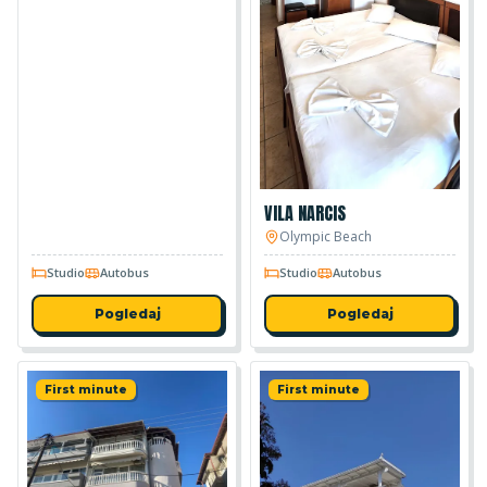
VILA NARCIS
Olympic Beach
Studio
Autobus
Studio
Autobus
Pogledaj
Pogledaj
First minute
First minute