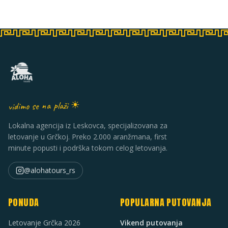
vidimo se na plaži ☀
Lokalna agencija iz Leskovca, specijalizovana za
letovanje u Grčkoj. Preko 2.000 aranžmana, first
minute popusti i podrška tokom celog letovanja.
@alohatours_rs
PONUDA
POPULARNA PUTOVANJA
Letovanje Grčka 2026
Vikend putovanja