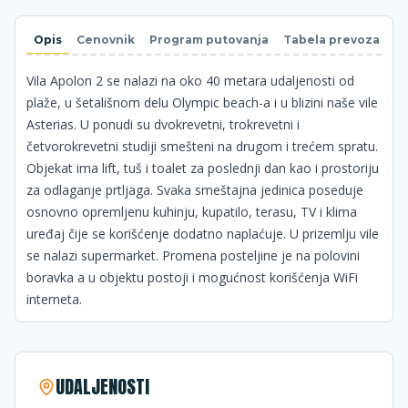
Opis
Cenovnik
Program putovanja
Tabela prevoza
N
Vila Apolon 2 se nalazi na oko 40 metara udaljenosti od
plaže, u šetališnom delu Olympic beach-a i u blizini naše vile
Asterias. U ponudi su dvokrevetni, trokrevetni i
četvorokrevetni studiji smešteni na drugom i trećem spratu.
Objekat ima lift, tuš i toalet za poslednji dan kao i prostoriju
za odlaganje prtljaga. Svaka smeštajna jedinica poseduje
osnovno opremljenu kuhinju, kupatilo, terasu, TV i klima
uređaj čije se korišćenje dodatno naplaćuje. U prizemlju vile
se nalazi supermarket. Promena posteljine je na polovini
boravka a u objektu postoji i mogućnost korišćenja WiFi
interneta.
UDALJENOSTI