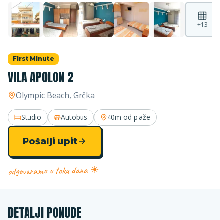
+
13
First Minute
VILA APOLON 2
Olympic Beach
, Grčka
Studio
Autobus
40m
od plaže
Pošalji upit
odgovaramo u toku dana ☀
DETALJI PONUDE