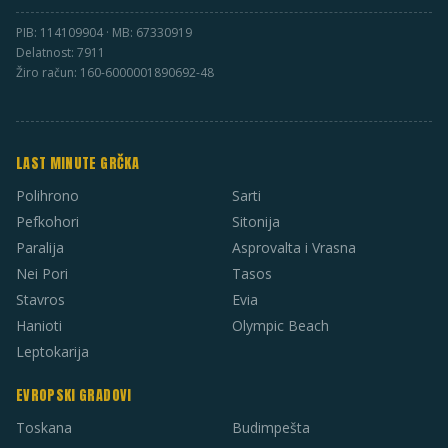
PIB: 114109904 · MB: 67330919
Delatnost: 7911
Žiro račun: 160-6000001890692-48
LAST MINUTE GRČKA
Polihrono
Sarti
Pefkohori
Sitonija
Paralija
Asprovalta i Vrasna
Nei Pori
Tasos
Stavros
Evia
Hanioti
Olympic Beach
Leptokarija
EVROPSKI GRADOVI
Toskana
Budimpešta