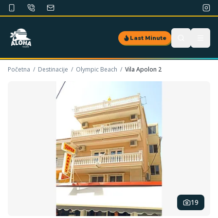
Last Minute
Početna
/
Destinacije
/
Olympic Beach
/
Vila Apolon 2
19