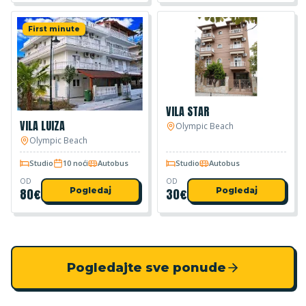
First minute
VILA STAR
VILA LUIZA
Olympic Beach
Olympic Beach
Studio
10 noći
Autobus
Studio
Autobus
OD
OD
80
€
Pogledaj
30
€
Pogledaj
Pogledajte sve ponude