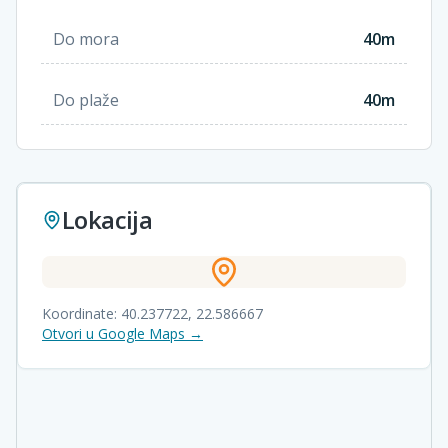
Do mora
40m
Do plaže
40m
Lokacija
Koordinate:
40.237722
,
22.586667
Otvori u Google Maps →