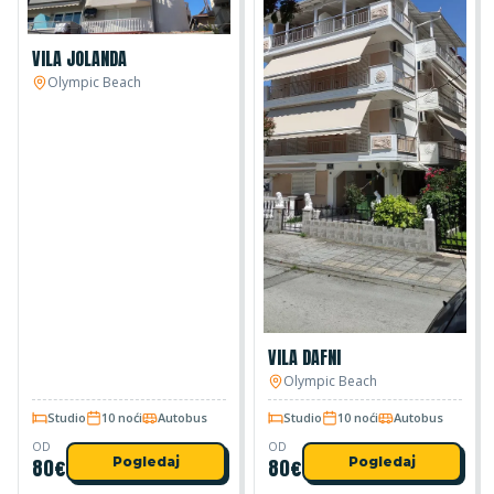
VILA JOLANDA
Olympic Beach
VILA DAFNI
Olympic Beach
Studio
10 noći
Autobus
Studio
10 noći
Autobus
OD
OD
80
€
Pogledaj
80
€
Pogledaj