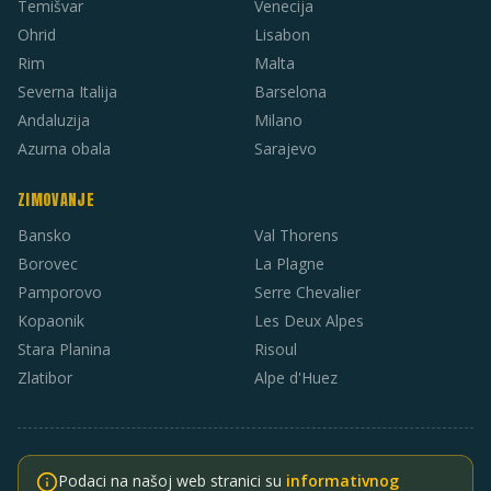
Temišvar
Venecija
Ohrid
Lisabon
Rim
Malta
Severna Italija
Barselona
Andaluzija
Milano
Azurna obala
Sarajevo
ZIMOVANJE
Bansko
Val Thorens
Borovec
La Plagne
Pamporovo
Serre Chevalier
Kopaonik
Les Deux Alpes
Stara Planina
Risoul
Zlatibor
Alpe d'Huez
Podaci na našoj web stranici su
informativnog