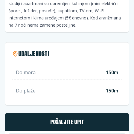
studiji i apartmani su opremljeni kuhinjom (mini električni
šporet, frižider, posuđe), kupatilom, TV-om, Wi-Fi
internetom i klima uređajem (5€ dnevno). Kod aranžmana
na 7 noći nema zamene posteljine.
UDALJENOSTI
Do mora
150m
Do plaže
150m
POŠALJITE UPIT