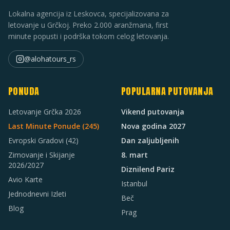
Lokalna agencija iz Leskovca, specijalizovana za
letovanje u Grčkoj. Preko 2.000 aranžmana, first
minute popusti i podrška tokom celog letovanja.
@alohatours_rs
PONUDA
POPULARNA PUTOVANJA
Letovanje Grčka 2026
Vikend putovanja
Last Minute Ponude (
245
)
Nova godina 2027
Evropski Gradovi
(42)
Dan zaljubljenih
Zimovanje i Skijanje
8. mart
2026/2027
Diznilend Pariz
Avio Karte
Istanbul
Jednodnevni Izleti
Beč
Blog
Prag