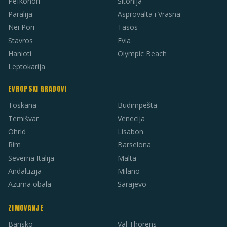
Pefkohori
Sitonija
Paralija
Asprovalta i Vrasna
Nei Pori
Tasos
Stavros
Evia
Hanioti
Olympic Beach
Leptokarija
EVROPSKI GRADOVI
Toskana
Budimpešta
Temišvar
Venecija
Ohrid
Lisabon
Rim
Barselona
Severna Italija
Malta
Andaluzija
Milano
Azurna obala
Sarajevo
ZIMOVANJE
Bansko
Val Thorens