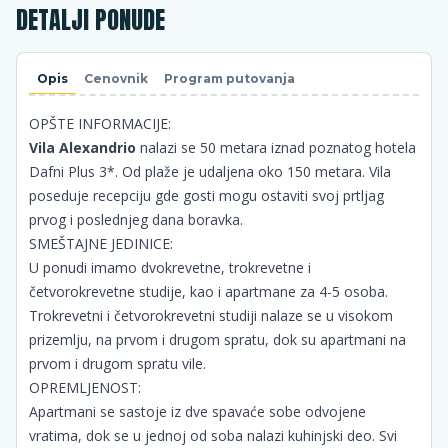
DETALJI PONUDE
Opis
Cenovnik
Program putovanja
OPŠTE INFORMACIJE:
Vila Alexandrio
nalazi se 50 metara iznad poznatog hotela
Dafni Plus 3*. Od plaže je udaljena oko 150 metara. Vila
poseduje recepciju gde gosti mogu ostaviti svoj prtljag
prvog i poslednjeg dana boravka.
SMEŠTAJNE JEDINICE:
U ponudi imamo dvokrevetne, trokrevetne i
četvorokrevetne studije, kao i apartmane za 4-5 osoba.
Trokrevetni i četvorokrevetni studiji nalaze se u visokom
prizemlju, na prvom i drugom spratu, dok su apartmani na
prvom i drugom spratu vile.
OPREMLJENOST:
Apartmani se sastoje iz dve spavaće sobe odvojene
vratima, dok se u jednoj od soba nalazi kuhinjski deo. Svi