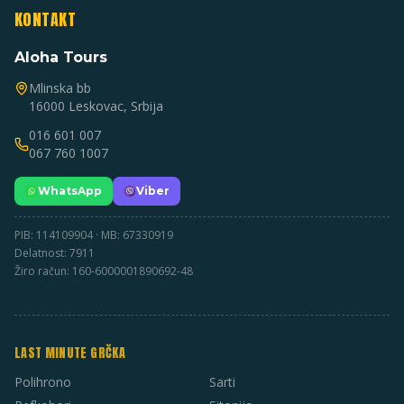
KONTAKT
Aloha Tours
Mlinska bb
16000 Leskovac, Srbija
016 601 007
067 760 1007
WhatsApp
Viber
PIB: 114109904 · MB: 67330919
Delatnost: 7911
Žiro račun: 160-6000001890692-48
LAST MINUTE GRČKA
Polihrono
Sarti