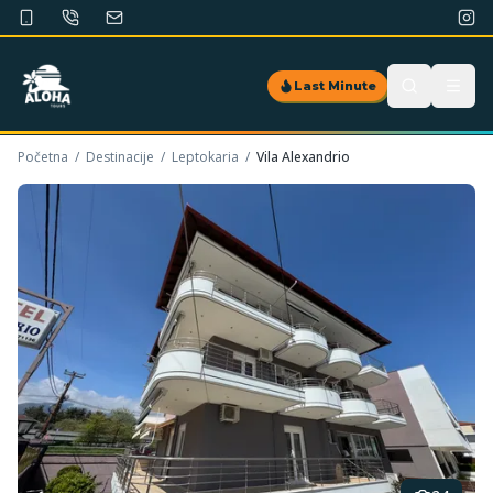
Last Minute
Početna
/
Destinacije
/
Leptokaria
/
Vila Alexandrio