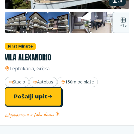
24
+
18
First Minute
VILA ALEXANDRIO
Leptokaria
, Grčka
Studio
Autobus
150m
od plaže
Pošalji upit
odgovaramo u toku dana ☀