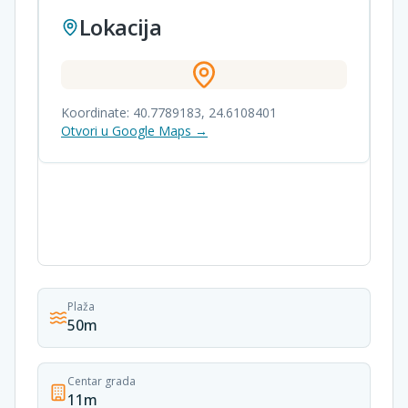
Lokacija
Koordinate:
40.7789183
,
24.6108401
Otvori u Google Maps →
Plaža
50m
Centar grada
11m