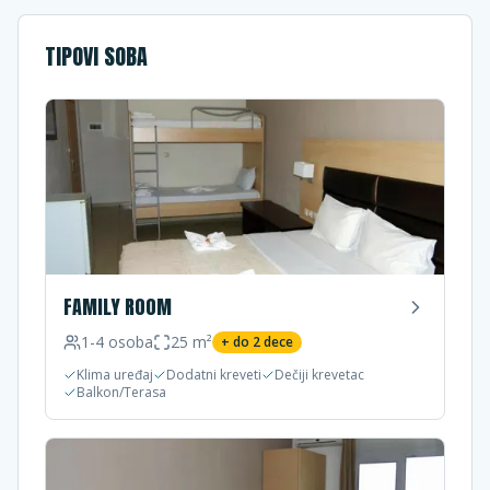
TIPOVI SOBA
FAMILY ROOM
1-4
osoba
25
m²
+ do
2
dece
Klima uređaj
Dodatni kreveti
Dečiji krevetac
Balkon/Terasa