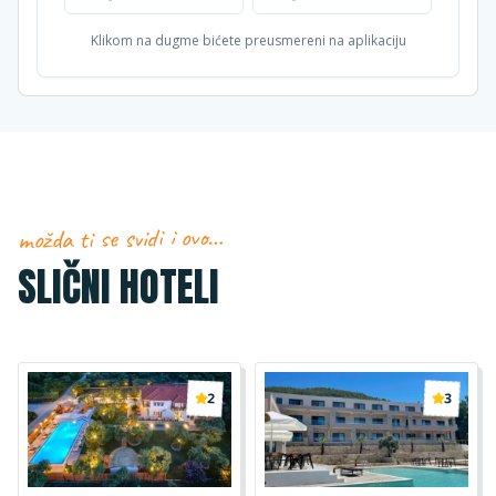
Klikom na dugme bićete preusmereni na aplikaciju
možda ti se svidi i ovo…
SLIČNI HOTELI
2
3