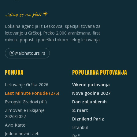
vidimo se na plaži ☀
Lokalna agencija iz Leskovca, specijalizovana za
letovanje u Grčkoj. Preko 2.000 aranžmana, first
minute popusti i podrška tokom celog letovanja.
@alohatours_rs
PONUDA
POPULARNA PUTOVANJA
Letovanje Grčka 2026
Vikend putovanja
Last Minute Ponude (
275
)
Nova godina 2027
Evropski Gradovi
(41)
Dan zaljubljenih
Zimovanje i Skijanje
8. mart
2026/2027
Diznilend Pariz
Avio Karte
Istanbul
Jednodnevni Izleti
Beč