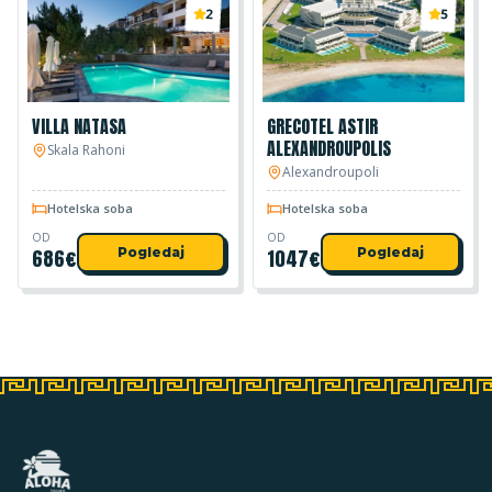
2
5
VILLA NATASA
GRECOTEL ASTIR
ALEXANDROUPOLIS
Skala Rahoni
Alexandroupoli
Hotelska soba
Hotelska soba
OD
OD
686
€
Pogledaj
1047
€
Pogledaj