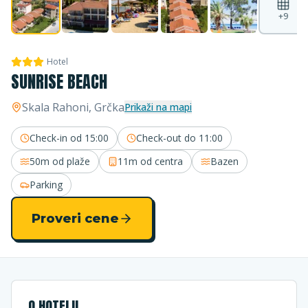
+
9
Hotel
SUNRISE BEACH
Skala Rahoni
, Grčka
Prikaži na mapi
Check-in od
15:00
Check-out do
11:00
50m
od plaže
11m
od centra
Bazen
Parking
Proveri cene
O HOTELU