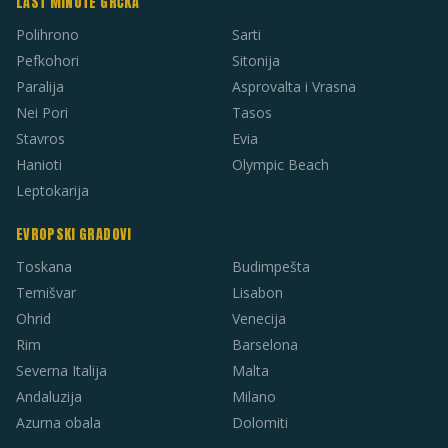
LAST MINUTE GRČKA
Polihrono
Sarti
Pefkohori
Sitonija
Paralija
Asprovalta i Vrasna
Nei Pori
Tasos
Stavros
Evia
Hanioti
Olympic Beach
Leptokarija
EVROPSKI GRADOVI
Toskana
Budimpešta
Temišvar
Lisabon
Ohrid
Venecija
Rim
Barselona
Severna Italija
Malta
Andaluzija
Milano
Azurna obala
Dolomiti