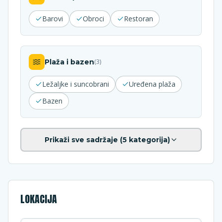
Barovi
Obroci
Restoran
Plaža i bazen
(
3
)
Ležaljke i suncobrani
Uređena plaža
Bazen
Prikaži sve sadržaje (
5
kategorija)
LOKACIJA