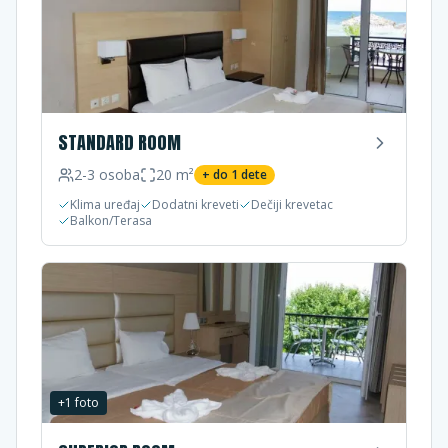
STANDARD ROOM
2-3
osoba
20
m²
+ do
1
dete
Klima uređaj
Dodatni kreveti
Dečiji krevetac
Balkon/Terasa
+
1
foto