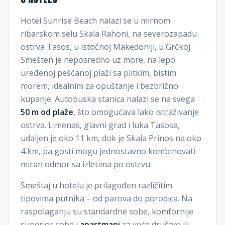
Hotel Sunrise Beach nalazi se u mirnom
ribarskom selu Skala Rahoni, na severozapadu
ostrva Tasos, u istočnoj Makedoniji, u Grčkoj.
Smešten je neposredno uz more, na lepo
uređenoj peščanoj plaži sa plitkim, bistim
morem, idealnim za opuštanje i bezbrižno
kupanje. Autobuska stanica nalazi se na svega
50 m od plaže
, što omogućava lako istraživanje
ostrva. Limenas, glavni grad i luka Tasosa,
udaljen je oko 11 km, dok je Skala Prinos na oko
4 km, pa gosti mogu jednostavno kombinovati
miran odmor sa izletima po ostrvu.
Smeštaj u hotelu je prilagođen različitim
tipovima putnika – od parova do porodica. Na
raspolaganju su standardne sobe, komfornije
superior sobe i
apartmani
za veće društvo ili