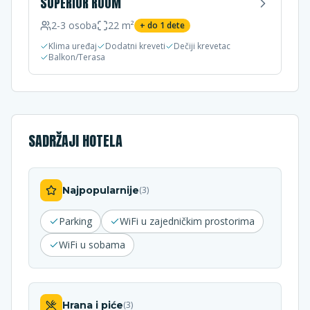
SUPERIOR ROOM
2-3
osoba
22
m²
+ do
1
dete
Klima uređaj
Dodatni kreveti
Dečiji krevetac
Balkon/Terasa
SADRŽAJI HOTELA
Najpopularnije
(
3
)
Parking
WiFi u zajedničkim prostorima
WiFi u sobama
Hrana i piće
(
3
)