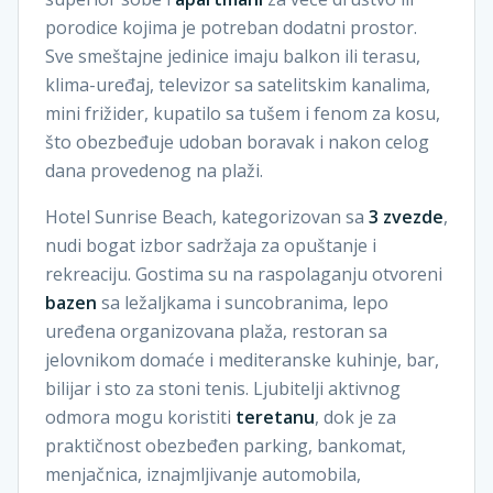
porodice kojima je potreban dodatni prostor.
Sve smeštajne jedinice imaju balkon ili terasu,
klima-uređaj, televizor sa satelitskim kanalima,
mini frižider, kupatilo sa tušem i fenom za kosu,
što obezbeđuje udoban boravak i nakon celog
dana provedenog na plaži.
Hotel Sunrise Beach, kategorizovan sa
3 zvezde
,
nudi bogat izbor sadržaja za opuštanje i
rekreaciju. Gostima su na raspolaganju otvoreni
bazen
sa ležaljkama i suncobranima, lepo
uređena organizovana plaža, restoran sa
jelovnikom domaće i mediteranske kuhinje, bar,
bilijar i sto za stoni tenis. Ljubitelji aktivnog
odmora mogu koristiti
teretanu
, dok je za
praktičnost obezbeđen parking, bankomat,
menjačnica, iznajmljivanje automobila,