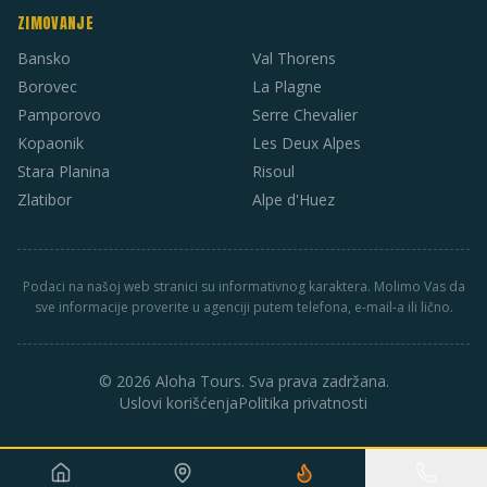
ZIMOVANJE
Bansko
Val Thorens
Borovec
La Plagne
Pamporovo
Serre Chevalier
Kopaonik
Les Deux Alpes
Stara Planina
Risoul
Zlatibor
Alpe d'Huez
Podaci na našoj web stranici su informativnog karaktera. Molimo Vas da
sve informacije proverite u agenciji putem telefona, e-mail-a ili lično.
© 2026 Aloha Tours. Sva prava zadržana.
Uslovi korišćenja
Politika privatnosti