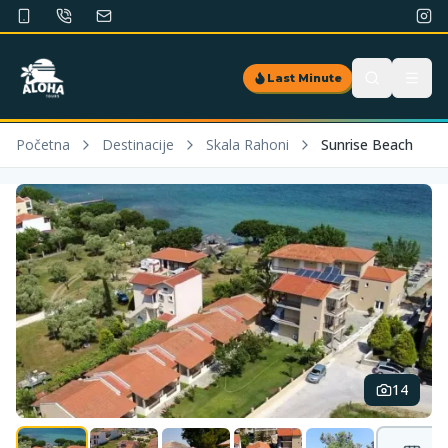
Last Minute
Početna
Destinacije
Skala Rahoni
Sunrise Beach
14