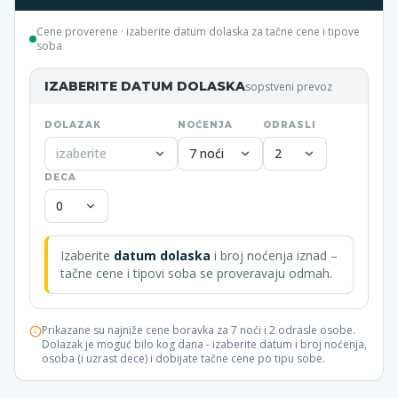
Cene proverene
· izaberite datum dolaska za tačne cene i tipove
soba
IZABERITE DATUM DOLASKA
sopstveni prevoz
DOLAZAK
NOĆENJA
ODRASLI
izaberite
7 noći
2
DECA
0
Izaberite
datum dolaska
i broj noćenja iznad –
tačne cene i tipovi soba se proveravaju odmah.
Prikazane su najniže cene boravka za 7 noći i 2 odrasle osobe.
Dolazak je moguć bilo kog dana - izaberite datum i broj noćenja,
osoba (i uzrast dece) i dobijate tačne cene po tipu sobe.