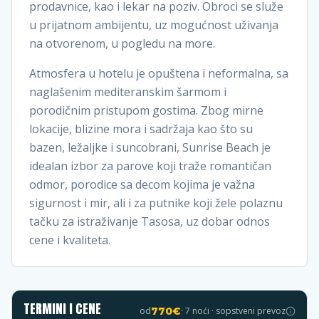
prodavnice, kao i lekar na poziv. Obroci se služe
u prijatnom ambijentu, uz mogućnost uživanja
na otvorenom, u pogledu na more.
Atmosfera u hotelu je opuštena i neformalna, sa
naglašenim mediteranskim šarmom i
porodičnim pristupom gostima. Zbog mirne
lokacije, blizine mora i sadržaja kao što su
bazen, ležaljke i suncobrani, Sunrise Beach je
idealan izbor za parove koji traže romantičan
odmor, porodice sa decom kojima je važna
sigurnost i mir, ali i za putnike koji žele polaznu
tačku za istraživanje Tasosa, uz dobar odnos
cene i kvaliteta.
TERMINI I CENE
od
770
€
·
7
noći · sopstveni prevoz