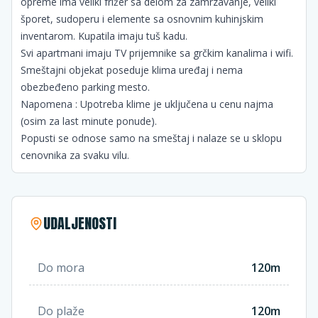
opreme ima veliki frižer sa delom za zamrzavanje, veliki
šporet, sudoperu i elemente sa osnovnim kuhinjskim
inventarom. Kupatila imaju tuš kadu.
Svi apartmani imaju TV prijemnike sa grčkim kanalima i wifi.
Smeštajni objekat poseduje klima uređaj i nema
obezbeđeno parking mesto.
Napomena : Upotreba klime je uključena u cenu najma
(osim za last minute ponude).
Popusti se odnose samo na smeštaj i nalaze se u sklopu
cenovnika za svaku vilu.
UDALJENOSTI
Do mora
120m
Do plaže
120m