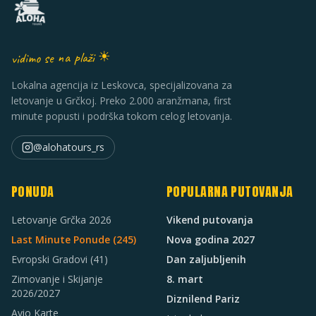
vidimo se na plaži ☀
Lokalna agencija iz Leskovca, specijalizovana za
letovanje u Grčkoj. Preko 2.000 aranžmana, first
minute popusti i podrška tokom celog letovanja.
@alohatours_rs
PONUDA
POPULARNA PUTOVANJA
Letovanje Grčka 2026
Vikend putovanja
Last Minute Ponude (
245
)
Nova godina 2027
Evropski Gradovi
(41)
Dan zaljubljenih
Zimovanje i Skijanje
8. mart
2026/2027
Diznilend Pariz
Avio Karte