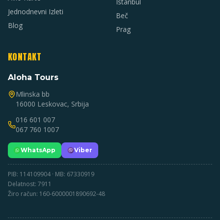
Istanbul
Jednodnevni Izleti
Beč
Blog
Prag
KONTAKT
Aloha Tours
Mlinska bb
16000 Leskovac, Srbija
016 601 007
067 760 1007
WhatsApp
Viber
PIB: 114109904 · MB: 67330919
Delatnost: 7911
Žiro račun: 160-6000001890692-48