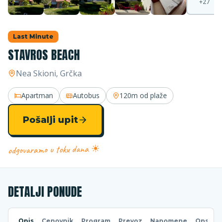
+
27
Last Minute
STAVROS BEACH
Nea Skioni
, Grčka
Apartman
Autobus
120m
od plaže
Pošalji upit
odgovaramo u toku dana ☀
DETALJI PONUDE
Opis
Cenovnik
Program
Prevoz
Napomene
Opsti u