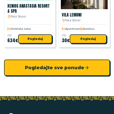
XENIOS ANASTASIA RESORT
& SPA
VILA LEMONI
Nea Skioni
Nea Skioni
Hotelska soba
Apartman
Autobus
OD
OD
634
€
Pogledaj
30
€
Pogledaj
Pogledajte sve ponude