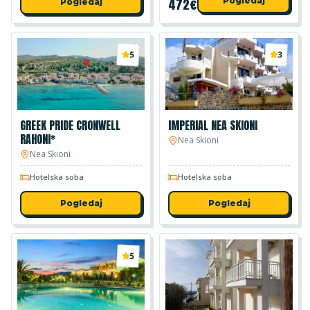
472
€
Pogledaj
Pogledaj
5
3
GREEK PRIDE CRONWELL
IMPERIAL NEA SKIONI
RAHONI*
Nea Skioni
Nea Skioni
Hotelska soba
Hotelska soba
Pogledaj
Pogledaj
5