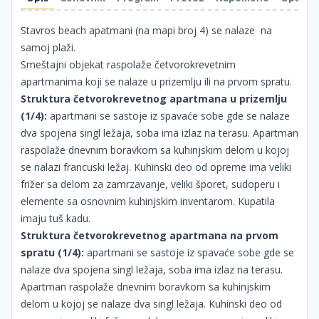
Stavros beach apatmani (na mapi broj 4) se nalaze na
samoj plaži.
Smeštajni objekat raspolaže četvorokrevetnim
apartmanima koji se nalaze u prizemlju ili na prvom spratu.
Struktura četvorokrevetnog apartmana u prizemlju
(1/4):
apartmani se sastoje iz spavaće sobe gde se nalaze
dva spojena singl ležaja, soba ima izlaz na terasu. Apartman
raspolaže dnevnim boravkom sa kuhinjskim delom u kojoj
se nalazi francuski ležaj. Kuhinski deo od opreme ima veliki
frižer sa delom za zamrzavanje, veliki šporet, sudoperu i
elemente sa osnovnim kuhinjskim inventarom. Kupatila
imaju tuš kadu.
Struktura četvorokrevetnog apartmana na prvom
spratu (1/4):
apartmani se sastoje iz spavaće sobe gde se
nalaze dva spojena singl ležaja, soba ima izlaz na terasu.
Apartman raspolaže dnevnim boravkom sa kuhinjskim
delom u kojoj se nalaze dva singl ležaja. Kuhinski deo od