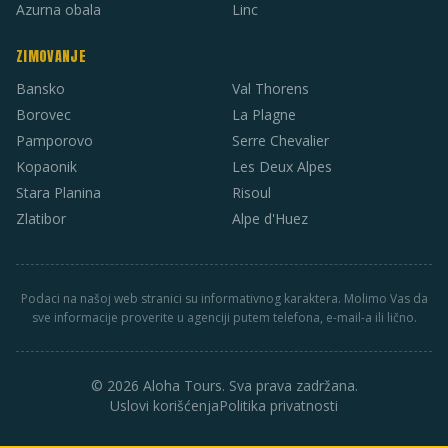
Azurna obala
Linc
ZIMOVANJE
Bansko
Val Thorens
Borovec
La Plagne
Pamporovo
Serre Chevalier
Kopaonik
Les Deux Alpes
Stara Planina
Risoul
Zlatibor
Alpe d'Huez
Podaci na našoj web stranici su informativnog karaktera. Molimo Vas da
sve informacije proverite u agenciji putem telefona, e-mail-a ili lično.
© 2026 Aloha Tours. Sva prava zadržana.
Uslovi korišćenja
Politika privatnosti