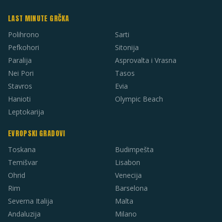
LAST MINUTE GRČKA
Polihrono
Sarti
Pefkohori
Sitonija
Paralija
Asprovalta i Vrasna
Nei Pori
Tasos
Stavros
Evia
Hanioti
Olympic Beach
Leptokarija
EVROPSKI GRADOVI
Toskana
Budimpešta
Temišvar
Lisabon
Ohrid
Venecija
Rim
Barselona
Severna Italija
Malta
Andaluzija
Milano