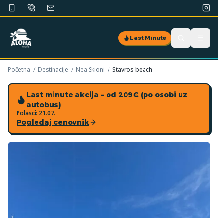
Last Minute
Početna
/
Destinacije
/
Nea Skioni
/
Stavros beach
Last minute akcija
– od
209
€
(po osobi uz
autobus)
Polasci:
21.07.
Pogledaj cenovnik