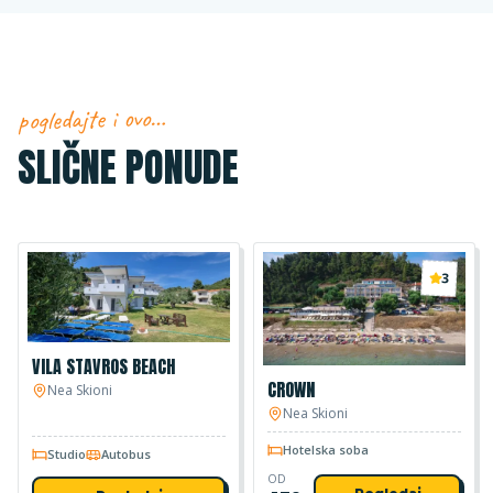
pogledajte i ovo…
SLIČNE PONUDE
3
VILA STAVROS BEACH
CROWN
Nea Skioni
Nea Skioni
Hotelska soba
Studio
Autobus
OD