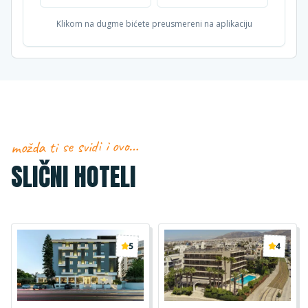
Klikom na dugme bićete preusmereni na aplikaciju
možda ti se svidi i ovo…
SLIČNI HOTELI
5
4