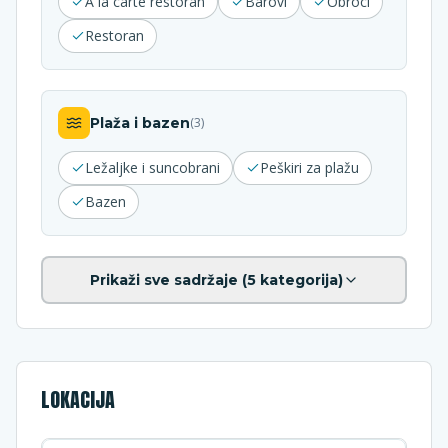
À la carte restoran
Barovi
Obroci
Restoran
Plaža i bazen
(
3
)
Ležaljke i suncobrani
Peškiri za plažu
Bazen
Prikaži sve sadržaje (
5
kategorija)
LOKACIJA