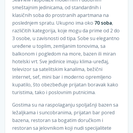
smeštajnim jedinicama, od standardnih i
klasičnih soba do prostranih apartmana na
poslednjem spratu. Ukupno ima oko
70 soba
,
različitih kategorija, koje mogu da prime od 2 do
3 osobe, u zavisnosti od tipa. Sobe su elegantno
uređene u toplim, zemljanim tonovima, sa
balkonom i pogledom na more, bazen ili miran
hotelski vrt. Sve jedinice imaju klima-uređaj,
televizor sa satelitskim kanalima, bežični
internet, sef, mini bar i moderno opremljeno
kupatilo, što obezbeđuje prijatan boravak kako
turistima, tako i poslovnim putnicima.
Gostima su na raspolaganju spoljašnji bazen sa
ležaljkama i suncobranima, prijatan bar pored
bazena, restoran sa bogatim doručkom i
restoran sa jelovnikom koji nudi specijalitete