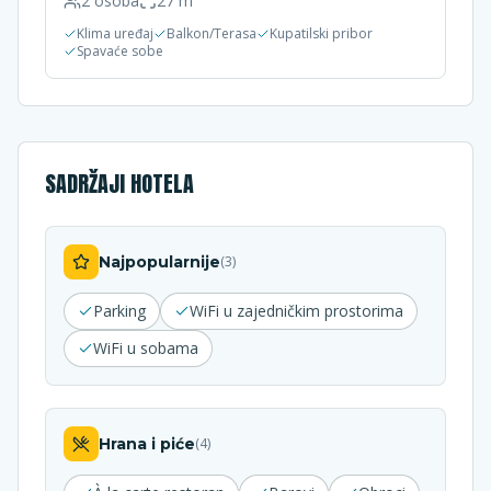
2
osoba
27
m²
Klima uređaj
Balkon/Terasa
Kupatilski pribor
Spavaće sobe
SADRŽAJI HOTELA
Najpopularnije
(
3
)
Parking
WiFi u zajedničkim prostorima
WiFi u sobama
Hrana i piće
(
4
)