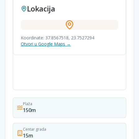
Lokacija
Koordinate:
37.8567518
,
23.7527294
Otvori u Google Maps →
Plaža
150m
Centar grada
15m