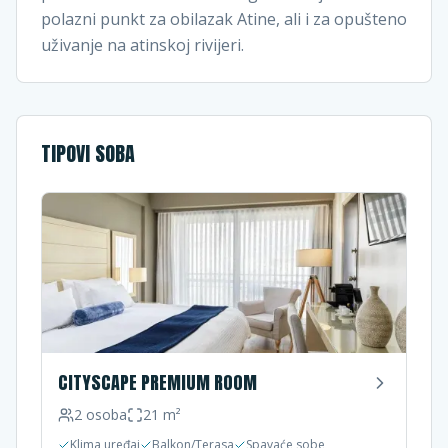
polazni punkt za obilazak Atine, ali i za opušteno
uživanje na atinskoj rivijeri.
TIPOVI SOBA
CITYSCAPE PREMIUM ROOM
2
osoba
21
m²
Klima uređaj
Balkon/Terasa
Spavaće sobe