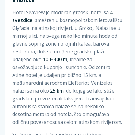
Hotel SeaView je moderan gradski hotel sa
4
zvezdice
, smešten u kosmopolitskom letovalištu
Glyfada, na atinskoj rivijeri, u Grčkoj. Nalazi se u
mirnoj ulici, na svega nekoliko minuta hoda od
glavne šoping zone i brojnih kafea, barova i
restorana, dok su uređene gradske plaže
udaljene oko
100–300 m
, idealne za
osvežavajuće kupanje i sunčanje. Od centra
Atine hotel je udaljen približno 15 km, a
međunarodni aerodrom Elefterios Venizelos
nalazi se na oko
25 km
, do kojeg se lako stiže
gradskim prevozom ili taksijem. Tramvajska i
autobuska stanica nalaze se na nekoliko
desetina metara od hotela, što omogućava
odličnu povezanost sa celom atinskom rivijerom.
SeaView raspolaže modernim i udobnim