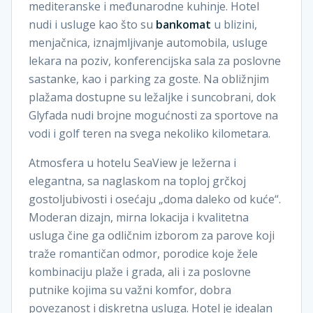
mediteranske i međunarodne kuhinje. Hotel
nudi i usluge kao što su
bankomat
u blizini,
menjačnica, iznajmljivanje automobila, usluge
lekara na poziv, konferencijska sala za poslovne
sastanke, kao i parking za goste. Na obližnjim
plažama dostupne su ležaljke i suncobrani, dok
Glyfada nudi brojne mogućnosti za sportove na
vodi i golf teren na svega nekoliko kilometara.
Atmosfera u hotelu SeaView je ležerna i
elegantna, sa naglaskom na toploj grčkoj
gostoljubivosti i osećaju „doma daleko od kuće“.
Moderan dizajn, mirna lokacija i kvalitetna
usluga čine ga odličnim izborom za parove koji
traže romantičan odmor, porodice koje žele
kombinaciju plaže i grada, ali i za poslovne
putnike kojima su važni komfor, dobra
povezanost i diskretna usluga. Hotel je idealan