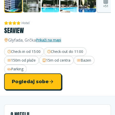
+
51
Hotel
SEAVIEW
Glyfada
, Grčka
Prikaži na mapi
Check-in od
15:00
Check-out do
11:00
150m
od plaže
15m
od centra
Bazen
Parking
Pogledaj sobe
O HOTELU