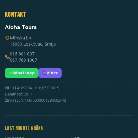
KONTAKT
Aloha Tours
Mlinska bb
16000 Leskovac, Srbija
016 601 007
067 760 1007
WhatsApp
Viber
PIB: 114109904 · MB: 67330919
Delatnost: 7911
Žiro račun: 160-6000001890692-48
LAST MINUTE GRČKA