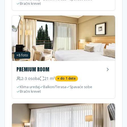
Bračni krevet
+
8
foto
PREMIUM ROOM
2-3
osoba
21
m²
+ do
1
dete
Klima uređaj
Balkon/Terasa
Spavaće sobe
Bračni krevet