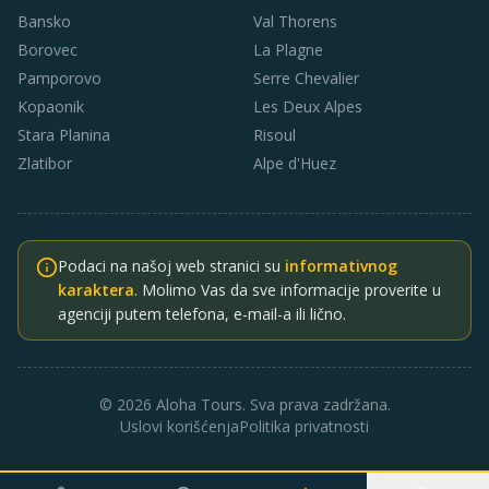
Bansko
Val Thorens
Borovec
La Plagne
Pamporovo
Serre Chevalier
Kopaonik
Les Deux Alpes
Stara Planina
Risoul
Zlatibor
Alpe d'Huez
Podaci na našoj web stranici su
informativnog
karaktera
. Molimo Vas da sve informacije proverite u
agenciji putem telefona, e-mail-a ili lično.
© 2026 Aloha Tours. Sva prava zadržana.
Uslovi korišćenja
Politika privatnosti