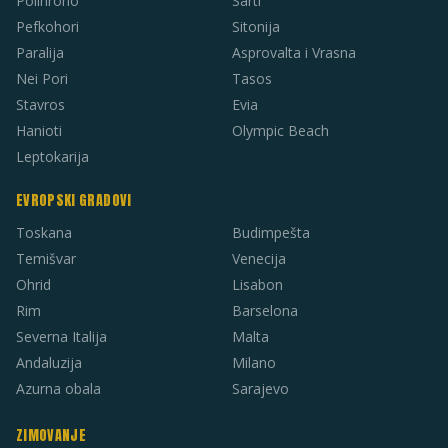
Polihrono
Sarti
Pefkohori
Sitonija
Paralija
Asprovalta i Vrasna
Nei Pori
Tasos
Stavros
Evia
Hanioti
Olympic Beach
Leptokarija
EVROPSKI GRADOVI
Toskana
Budimpešta
Temišvar
Venecija
Ohrid
Lisabon
Rim
Barselona
Severna Italija
Malta
Andaluzija
Milano
Azurna obala
Sarajevo
ZIMOVANJE