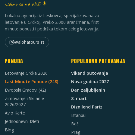
vidimo se na plaži ☀
Lokalna agencija iz Leskovca, specijalizovana za
letovanje u Grčkoj. Preko 2.000 aranžmana, first
minute popusti i podrška tokom celog letovanja.
@alohatours_rs
PONUDA
POPULARNA PUTOVANJA
Letovanje Grčka 2026
Vikend putovanja
Last Minute Ponude (
248
)
Nova godina 2027
Evropski Gradovi
(42)
Dan zaljubljenih
Zimovanje i Skijanje
8. mart
2026/2027
Diznilend Pariz
Avio Karte
Istanbul
Jednodnevni Izleti
Beč
Blog
Prag