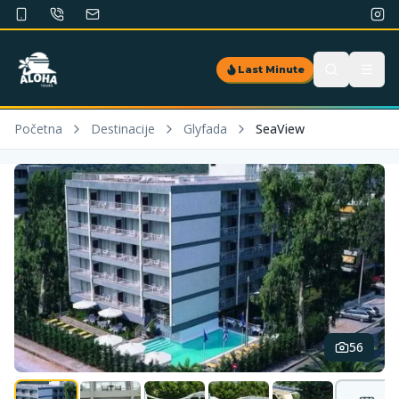
Last Minute
Početna
Destinacije
Glyfada
SeaView
56