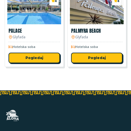
4
4
PALACE
PALMYRA BEACH
Glyfada
Glyfada
Hotelska soba
Hotelska soba
Pogledaj
Pogledaj