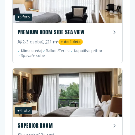
+
5
foto
PREMIUM ROOM SIDE SEA VIEW
2-3
osoba
21
m²
+ do
1
dete
Klima uređaj
Balkon/Terasa
Kupatilski pribor
Spavaće sobe
+
4
foto
SUPERIOR ROOM