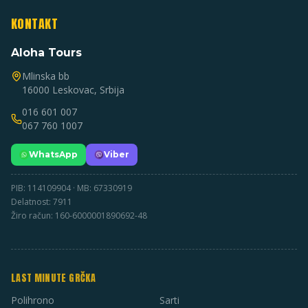
KONTAKT
Aloha Tours
Mlinska bb
16000 Leskovac, Srbija
016 601 007
067 760 1007
WhatsApp
Viber
PIB: 114109904 · MB: 67330919
Delatnost: 7911
Žiro račun: 160-6000001890692-48
LAST MINUTE GRČKA
Polihrono
Sarti