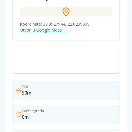
Koordinate:
39.9927944
,
22.6239569
Otvori u Google Maps →
Plaža
50m
Centar grada
0m