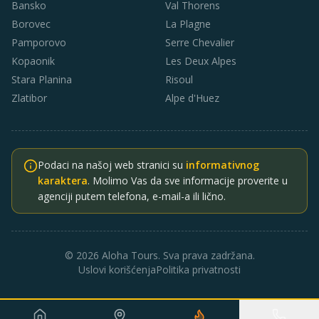
Bansko
Val Thorens
Borovec
La Plagne
Pamporovo
Serre Chevalier
Kopaonik
Les Deux Alpes
Stara Planina
Risoul
Zlatibor
Alpe d'Huez
Podaci na našoj web stranici su
informativnog
karaktera
. Molimo Vas da sve informacije proverite u
agenciji putem telefona, e-mail-a ili lično.
© 2026 Aloha Tours. Sva prava zadržana.
Uslovi korišćenja
Politika privatnosti