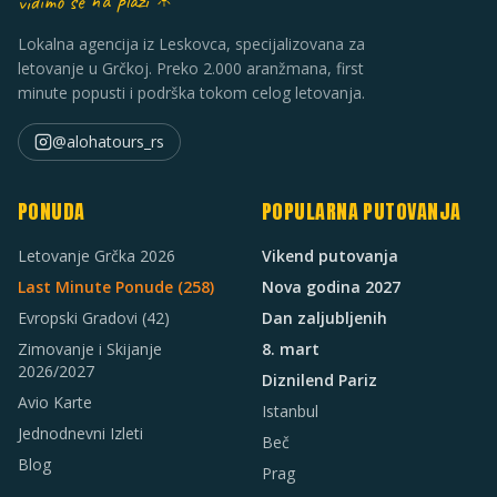
vidimo se na plaži ☀
Lokalna agencija iz Leskovca, specijalizovana za
letovanje u Grčkoj. Preko 2.000 aranžmana, first
minute popusti i podrška tokom celog letovanja.
@alohatours_rs
PONUDA
POPULARNA PUTOVANJA
Letovanje Grčka 2026
Vikend putovanja
Last Minute Ponude (
258
)
Nova godina 2027
Evropski Gradovi
(42)
Dan zaljubljenih
Zimovanje i Skijanje
8. mart
2026/2027
Diznilend Pariz
Avio Karte
Istanbul
Jednodnevni Izleti
Beč
Blog
Prag