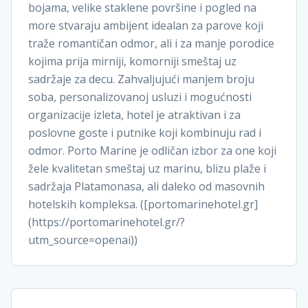
bojama, velike staklene površine i pogled na
more stvaraju ambijent idealan za parove koji
traže romantičan odmor, ali i za manje porodice
kojima prija mirniji, komorniji smeštaj uz
sadržaje za decu. Zahvaljujući manjem broju
soba, personalizovanoj usluzi i mogućnosti
organizacije izleta, hotel je atraktivan i za
poslovne goste i putnike koji kombinuju rad i
odmor. Porto Marine je odličan izbor za one koji
žele kvalitetan smeštaj uz marinu, blizu plaže i
sadržaja Platamonasa, ali daleko od masovnih
hotelskih kompleksa. ([portomarinehotel.gr]
(https://portomarinehotel.gr/?
utm_source=openai))