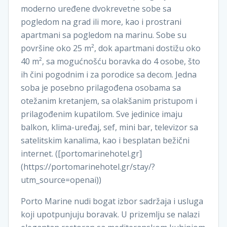
moderno uređene dvokrevetne sobe sa
pogledom na grad ili more, kao i prostrani
apartmani sa pogledom na marinu. Sobe su
površine oko 25 m², dok apartmani dostižu oko
40 m², sa mogućnošću boravka do 4 osobe, što
ih čini pogodnim i za porodice sa decom. Jedna
soba je posebno prilagođena osobama sa
otežanim kretanjem, sa olakšanim pristupom i
prilagođenim kupatilom. Sve jedinice imaju
balkon, klima-uređaj, sef, mini bar, televizor sa
satelitskim kanalima, kao i besplatan bežični
internet. ([portomarinehotel.gr]
(https://portomarinehotel.gr/stay/?
utm_source=openai))
Porto Marine nudi bogat izbor sadržaja i usluga
koji upotpunjuju boravak. U prizemlju se nalazi