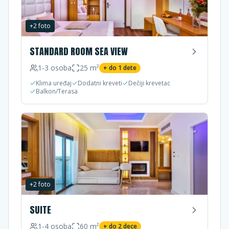
+
2
foto
STANDARD ROOM SEA VIEW
1-3
osoba
25
m²
+ do
1
dete
Klima uređaj
Dodatni kreveti
Dečiji krevetac
Balkon/Terasa
+
2
foto
SUITE
1-4
osoba
60
m²
+ do
2
dece