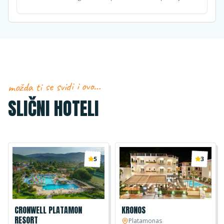
možda ti se svidi i ovo…
SLIČNI HOTELI
5
3
CRONWELL PLATAMON
KRONOS
RESORT
Platamonas