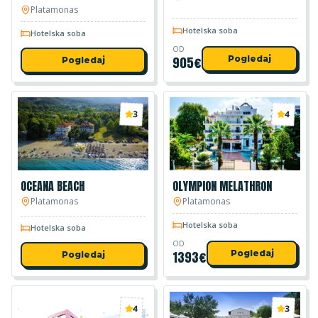
Platamonas
Hotelska soba
Hotelska soba
OD
905
€
Pogledaj
Pogledaj
3
4
OCEANA BEACH
OLYMPION MELATHRON
Platamonas
Platamonas
Hotelska soba
Hotelska soba
OD
1393
€
Pogledaj
Pogledaj
4
3