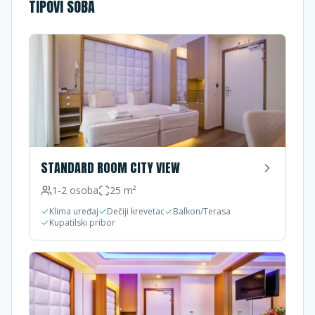
TIPOVI SOBA
STANDARD ROOM CITY VIEW
1-2
osoba
25
m²
Klima uređaj
Dečiji krevetac
Balkon/Terasa
Kupatilski pribor