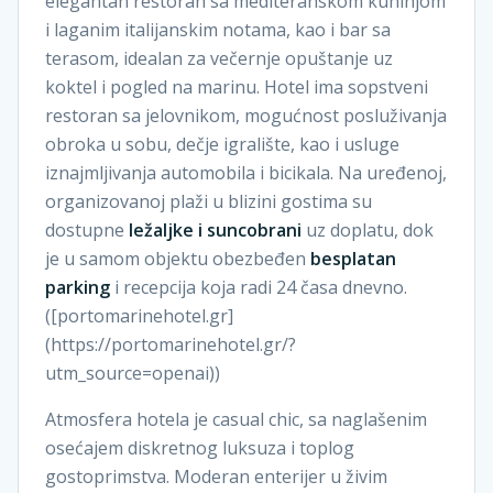
elegantan restoran sa mediteranskom kuhinjom
i laganim italijanskim notama, kao i bar sa
terasom, idealan za večernje opuštanje uz
koktel i pogled na marinu. Hotel ima sopstveni
restoran sa jelovnikom, mogućnost posluživanja
obroka u sobu, dečje igralište, kao i usluge
iznajmljivanja automobila i bicikala. Na uređenoj,
organizovanoj plaži u blizini gostima su
dostupne
ležaljke i suncobrani
uz doplatu, dok
je u samom objektu obezbeđen
besplatan
parking
i recepcija koja radi 24 časa dnevno.
([portomarinehotel.gr]
(https://portomarinehotel.gr/?
utm_source=openai))
Atmosfera hotela je casual chic, sa naglašenim
osećajem diskretnog luksuza i toplog
gostoprimstva. Moderan enterijer u živim