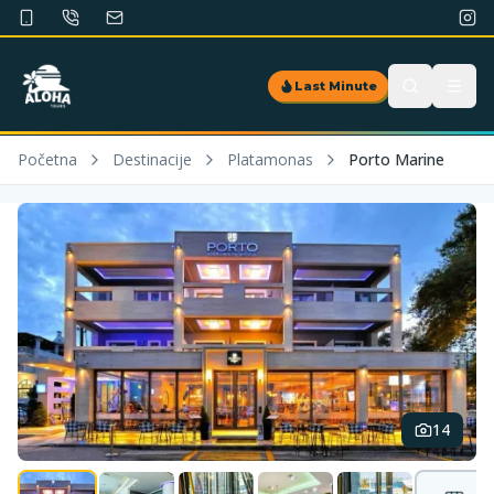
Last Minute
Početna
Destinacije
Platamonas
Porto Marine
14