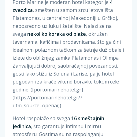
Porto Marine je moderan hotel kategorije
4
zvezdica
, smešten u samom srcu letovališta
Platamonas, u centralnoj Makedoniji u Grčkoj,
neposredno uz luku i šetalište. Nalazi se na
svega
nekoliko koraka od plaže
, okružen
tavernama, kafićima i prodavnicama, što ga čini
idealnom polaznom tačkom za šetnje duž obale i
izlete do obližnjeg zamka Platamonas i Olimpa.
Zahvaljujući dobroj saobraćajnoj povezanosti,
gosti lako stižu iz Soluna i Larise, pa je hotel
pogodan i za kraće vikend boravke tokom cele
godine. ([portomarinehotel.gr]
(https://portomarinehotel.gr/?
utm_source=openai))
Hotel raspolaže sa svega
16 smeštajnih
jedinica
, što garantuje intimnu i mirnu
atmosferu. Gostima su na raspolaganju