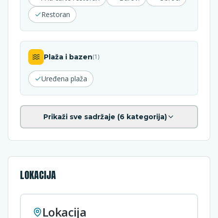
Restoran
Plaža i bazen
(
1
)
Uređena plaža
Prikaži sve sadržaje (
6
kategorija)
LOKACIJA
Lokacija