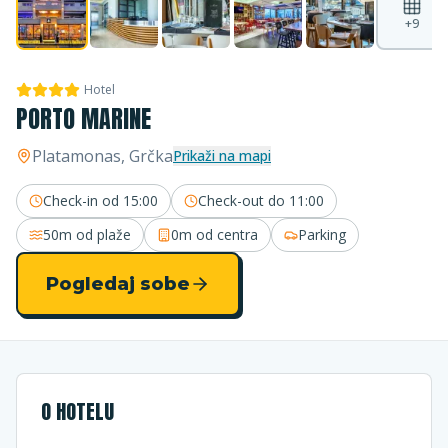
+
9
Hotel
PORTO MARINE
Platamonas
, Grčka
Prikaži na mapi
Check-in od
15:00
Check-out do
11:00
50m
od plaže
0m
od centra
Parking
Pogledaj sobe
O HOTELU