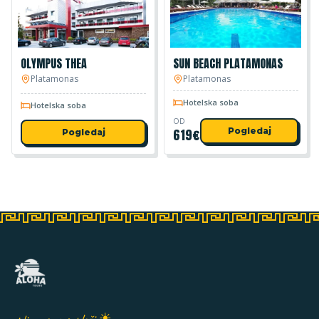
OLYMPUS THEA
SUN BEACH PLATAMONAS
Platamonas
Platamonas
Hotelska soba
Hotelska soba
OD
619
€
Pogledaj
Pogledaj