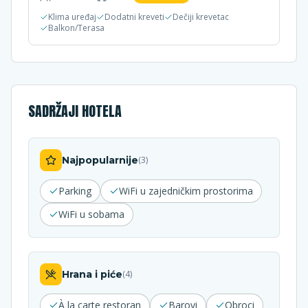
Klima uređaj
Dodatni kreveti
Dečiji krevetac
Balkon/Terasa
SADRŽAJI HOTELA
Najpopularnije
(
3
)
Parking
WiFi u zajedničkim prostorima
WiFi u sobama
Hrana i piće
(
4
)
À la carte restoran
Barovi
Obroci