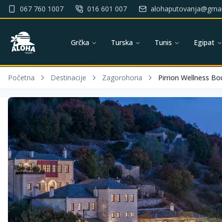
067 760 1007
016 601 007
alohaputovanja@gmai
Grčka
Turska
Tunis
Egipat
Početna
Destinacije
Zagorohoria