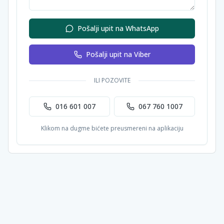
Pošalji upit na WhatsApp
Pošalji upit na Viber
ILI POZOVITE
016 601 007
067 760 1007
Klikom na dugme bićete preusmereni na aplikaciju