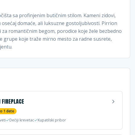
šta sa profinjenim butičnim stilom. Kameni zidovi,
u osećaj domaće, ali luksuzne gostoljubivosti. Pirrion
zi za romantičnim begom, porodice koje žele bezbedno
vne grupe koje traže mirno mesto za radne susrete,
jentu.
 FIREPLACE
do
1
dete
veti
Dečiji krevetac
Kupatilski pribor