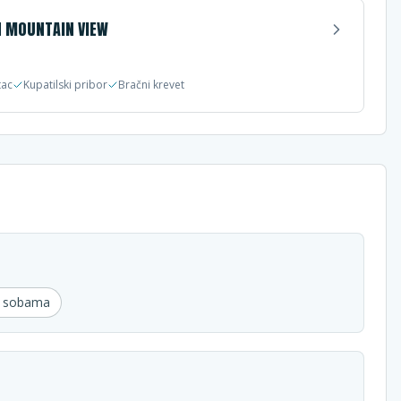
 MOUNTAIN VIEW
tac
Kupatilski pribor
Bračni krevet
u sobama