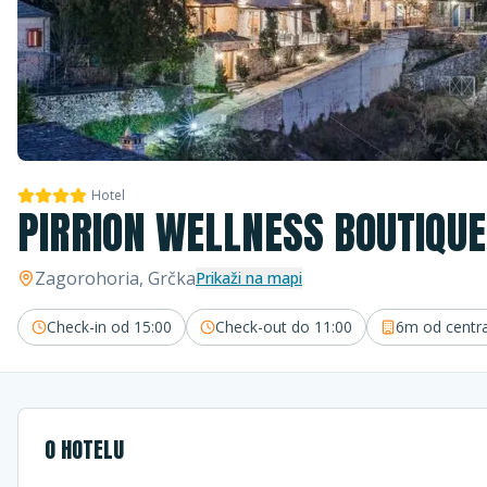
Hotel
PIRRION WELLNESS BOUTIQUE
Zagorohoria
, Grčka
Prikaži na mapi
Check-in od
15:00
Check-out do
11:00
6m
od centr
O HOTELU