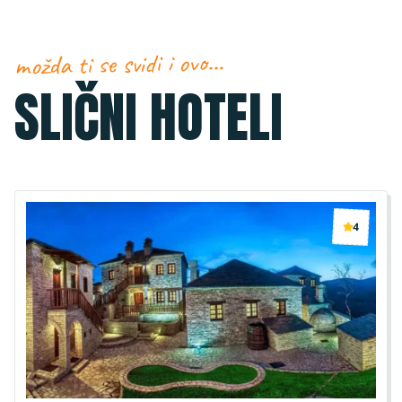
možda ti se svidi i ovo…
SLIČNI HOTELI
4