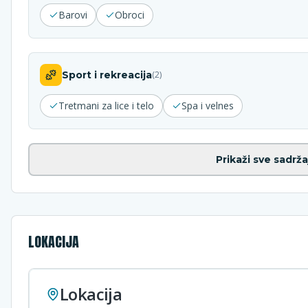
Barovi
Obroci
Sport i rekreacija
(
2
)
Tretmani za lice i telo
Spa i velnes
Prikaži sve sadrža
LOKACIJA
Lokacija