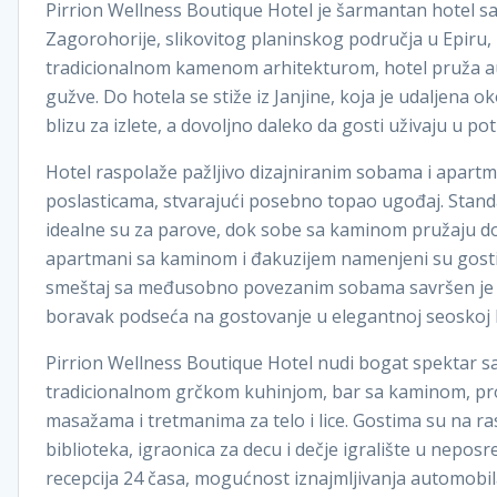
Pirrion Wellness Boutique Hotel je šarmantan hotel s
Zagorohorije, slikovitog planinskog područja u Epiru
tradicionalnom kamenom arhitekturom, hotel pruža aut
gužve. Do hotela se stiže iz Janjine, koja je udaljena o
blizu za izlete, a dovoljno daleko da gosti uživaju u
Hotel raspolaže pažljivo dizajniranim sobama i apartm
poslasticama, stvarajući posebno topao ugođaj. Stan
idealne su za parove, dok sobe sa kaminom pružaju d
apartmani sa kaminom i đakuzijem namenjeni su gostima
smeštaj sa međusobno povezanim sobama savršen je za
boravak podseća na gostovanje u elegantnoj seoskoj 
Pirrion Wellness Boutique Hotel nudi bogat spektar sa
tradicionalnom grčkom kuhinjom, bar sa kaminom, pro
masažama i tretmanima za telo i lice. Gostima su na 
biblioteka, igraonica za decu i dečje igralište u neposr
recepcija 24 časa, mogućnost iznajmljivanja automobil