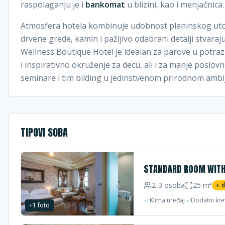
raspolaganju je i
bankomat
u blizini, kao i menjačnica.
Atmosfera hotela kombinuje udobnost planinskog utoči
drvene grede, kamin i pažljivo odabrani detalji stvaraj
Wellness Boutique Hotel je idealan za parove u potra
i inspirativno okruženje za decu, ali i za manje poslo
seminare i tim bilding u jedinstvenom prirodnom ambi
TIPOVI SOBA
STANDARD ROOM WITH
2-3
osoba
25
m²
+ 
Klima uređaj
Dodatni kre
+
1
foto