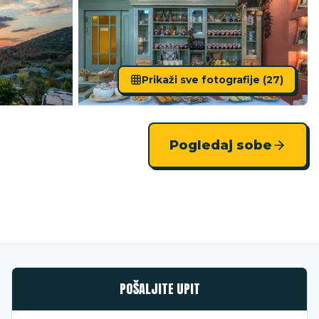
Prikaži sve fotografije (
27
)
Pogledaj sobe
POŠALJITE UPIT