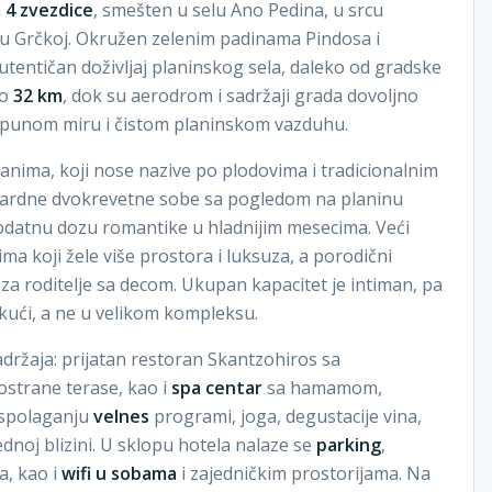
a
4 zvezdice
, smešten u selu Ano Pedina, u srcu
, u Grčkoj. Okružen zelenim padinama Pindosa i
entičan doživljaj planinskog sela, daleko od gradske
ko
32 km
, dok su aerodrom i sadržaji grada dovoljno
 potpunom miru i čistom planinskom vazduhu.
anima, koji nose nazive po plodovima i tradicionalnim
dardne dvokrevetne sobe sa pogledom na planinu
odatnu dozu romantike u hladnijim mesecima. Veći
 koji žele više prostora i luksuza, a porodični
 roditelje sa decom. Ukupan kapacitet je intiman, pa
kući, a ne u velikom kompleksu.
držaja: prijatan restoran Skantzohiros sa
strane terase, kao i
spa centar
sa hamamom,
raspolaganju
velnes
programi, joga, degustacije vina,
ednoj blizini. U sklopu hotela nalaze se
parking
,
a, kao i
wifi u sobama
i zajedničkim prostorijama. Na