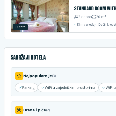
STANDARD ROOM WITH
2
osoba
20
m²
Klima uređaj
Dečiji kreve
+
1
foto
SADRŽAJI HOTELA
Najpopularnije
(
3
)
Parking
WiFi u zajedničkim prostorima
WiFi 
Hrana i piće
(
2
)