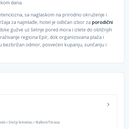
tokom dana.
etenciozna, sa naglaskom na prirodno okruženje i
ržaja za najmlađe, hotel je odličan izbor za
porodični
adske gužve uz šetnje pored mora i izlete do obližnjih
raživanje regiona Epir, dok organizovana plaža i
du bezbrižan odmor, posvećen kupanju, sunčanju i
veti
Dečiji krevetac
Balkon/Terasa