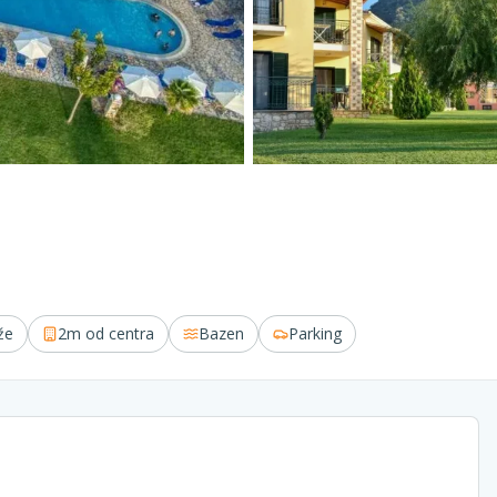
že
2m
od centra
Bazen
Parking