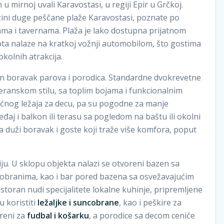
 u mirnoj uvali Karavostasi, u regiji Epir u Grčkoj.
izini duge peščane plaže Karavostasi, poznate po
ma i tavernama. Plaža je lako dostupna prijatnom
ota nalaze na kratkoj vožnji automobilom, što gostima
olnih atrakcija.
an boravak parova i porodica. Standardne dvokrevetne
ranskom stilu, sa toplim bojama i funkcionalnim
ćnog ležaja za decu, pa su pogodne za manje
đaj i balkon ili terasu sa pogledom na baštu ili okolni
za duži boravak i goste koji traže više komfora, poput
ju. U sklopu objekta nalazi se otvoreni bazen sa
cobranima, kao i bar pored bazena sa osvežavajućim
estoran nudi specijalitete lokalne kuhinje, pripremljene
 koristiti
ležaljke i suncobrane
, kao i peškire za
ereni za
fudbal i košarku
, a porodice sa decom ceniće