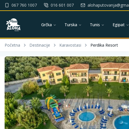
067 760 1007
016 601 007
alohaputovanja@gmai
Grčka
Turska
Tunis
Egipat
Početna
Destinacije
Karavostasi
Perdika Resort