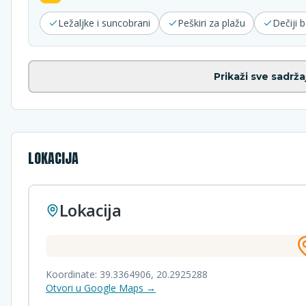
Ležaljke i suncobrani
Peškiri za plažu
Dečiji 
Prikaži sve sadrža
LOKACIJA
Lokacija
Koordinate:
39.3364906
,
20.2925288
Otvori u Google Maps →