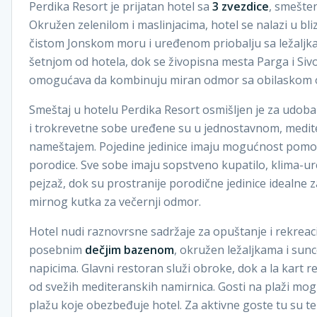
Perdika Resort je prijatan hotel sa
3 zvezdice
, smešten
Okružen zelenilom i maslinjacima, hotel se nalazi u bl
čistom Jonskom moru i uređenom priobalju sa ležaljka
šetnjom od hotela, dok se živopisna mesta Parga i Siv
omogućava da kombinuju miran odmor sa obilaskom ok
Smeštaj u hotelu Perdika Resort osmišljen je za udob
i trokrevetne sobe uređene su u jednostavnom, medite
nameštajem. Pojedine jedinice imaju mogućnost pomo
porodice. Sve sobe imaju sopstveno kupatilo, klima-ure
pejzaž, dok su prostranije porodične jedinice idealne 
mirnog kutka za večernji odmor.
Hotel nudi raznovrsne sadržaje za opuštanje i rekreaci
posebnim
dečjim bazenom
, okružen ležaljkama i sun
napicima. Glavni restoran služi obroke, dok a la kart r
od svežih mediteranskih namirnica. Gosti na plaži mogu
plažu koje obezbeđuje hotel. Za aktivne goste tu su t