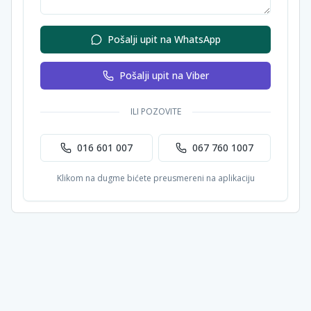
Pošalji upit na WhatsApp
Pošalji upit na Viber
ILI POZOVITE
016 601 007
067 760 1007
Klikom na dugme bićete preusmereni na aplikaciju