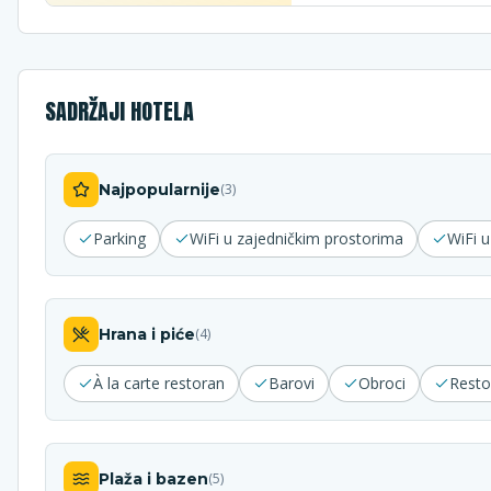
SADRŽAJI HOTELA
Najpopularnije
(
3
)
Parking
WiFi u zajedničkim prostorima
WiFi 
Hrana i piće
(
4
)
À la carte restoran
Barovi
Obroci
Resto
Plaža i bazen
(
5
)