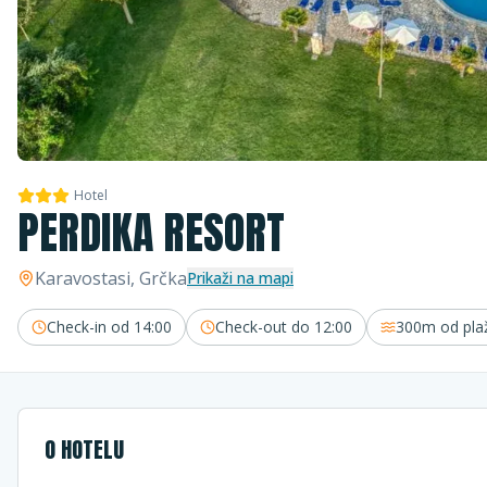
Hotel
PERDIKA RESORT
Karavostasi
, Grčka
Prikaži na mapi
Check-in od
14:00
Check-out do
12:00
300m
od pla
O HOTELU