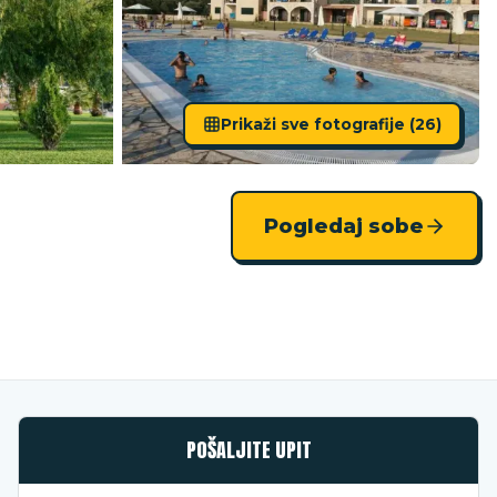
Prikaži sve fotografije (
26
)
Pogledaj sobe
POŠALJITE UPIT