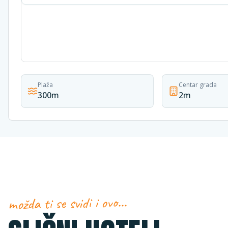
Plaža
Centar grada
300m
2m
možda ti se svidi i ovo…