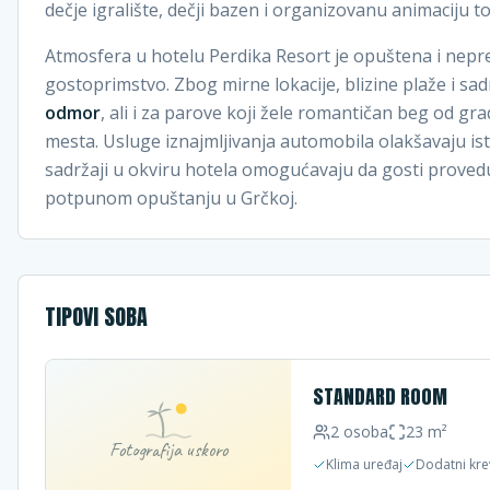
dečje igralište, dečji bazen i organizovanu animaciju 
Atmosfera u hotelu Perdika Resort je opuštena i nepr
gostoprimstvo. Zbog mirne lokacije, blizine plaže i sad
odmor
, ali i za parove koji žele romantičan beg od gr
mesta. Usluge iznajmljivanja automobila olakšavaju ist
sadržaji u okviru hotela omogućavaju da gosti prove
potpunom opuštanju u Grčkoj.
TIPOVI SOBA
STANDARD ROOM
2
osoba
23
m²
Fotografija uskoro
Klima uređaj
Dodatni kre