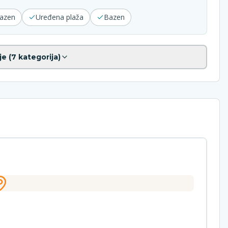
bazen
Uređena plaža
Bazen
je (
7
kategorija)