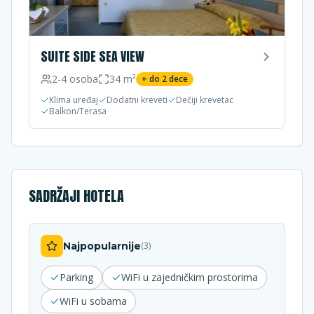
SUITE SIDE SEA VIEW
2-4
osoba
34
m²
+ do
2
dece
Klima uređaj
Dodatni kreveti
Dečiji krevetac
Balkon/Terasa
SADRŽAJI HOTELA
Najpopularnije
(
3
)
Parking
WiFi u zajedničkim prostorima
WiFi u sobama