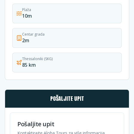
Plaža
10m
Centar grada
2m
Thessaloniki (SKG)
85 km
POŠALJITE UPIT
Pošaljite upit
Kontaktirajte Aloha Tours za više informacija