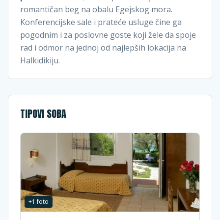
romantičan beg na obalu Egejskog mora.
Konferencijske sale i prateće usluge čine ga
pogodnim i za poslovne goste koji žele da spoje
rad i odmor na jednoj od najlepših lokacija na
Halkidikiju.
TIPOVI SOBA
+
1
foto