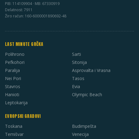
PIB: 114109904 · MB: 67330919
Delatnost: 7911
Žiro račun: 160-6000001890692-48
LAST MINUTE GRČKA
Polihrono
Sarti
Pefkohori
Sitonija
Paralija
Asprovalta i Vrasna
Nei Pori
Tasos
Stavros
Evia
Hanioti
Olympic Beach
Leptokarija
EVROPSKI GRADOVI
Toskana
Budimpešta
Temišvar
Venecija