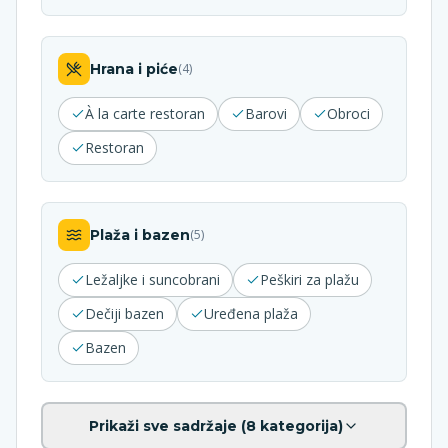
Hrana i piće
(
4
)
À la carte restoran
Barovi
Obroci
Restoran
Plaža i bazen
(
5
)
Ležaljke i suncobrani
Peškiri za plažu
Dečiji bazen
Uređena plaža
Bazen
Prikaži sve sadržaje (
8
kategorija)