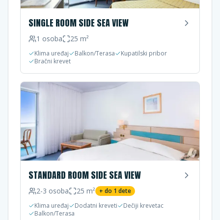
SINGLE ROOM SIDE SEA VIEW
1
osoba
25
m²
Klima uređaj
Balkon/Terasa
Kupatilski pribor
Bračni krevet
STANDARD ROOM SIDE SEA VIEW
2-3
osoba
25
m²
+ do
1
dete
Klima uređaj
Dodatni kreveti
Dečiji krevetac
Balkon/Terasa