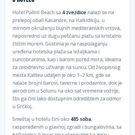
Hotel Pallini Beach sa
4 zvezdice
nalazi se na
prelepoj obali Kasandre, na Halkidikiju, u
mirnom okruženju bujnih mediteranskih vrtova,
neposredno uz dugu peščanu plažu sa kristalno
čistim morem. Gostima je na raspolaganju
uređena hotelska plaža sa ležaljkama i
suncobranima, kao i barom pored mora, idealna
za celodnevno uživanje na suncu. Od živopisnog
mesta Kalitea udaljen je oko 1–2 km, gde se
nalaze brojni barovi, taverne i prodavnice, dok je
aerodrom u Solunu na oko sat vremena vožnje,
što ga čini lako dostupnim odredištem za odmor
u Grčkoj.
Smeštaj u hotelu čini oko
485 soba
,
raspoređenih u glavnoj zgradi i bungalovima, sa
balkonima ili terasama okrenutim ka moru,