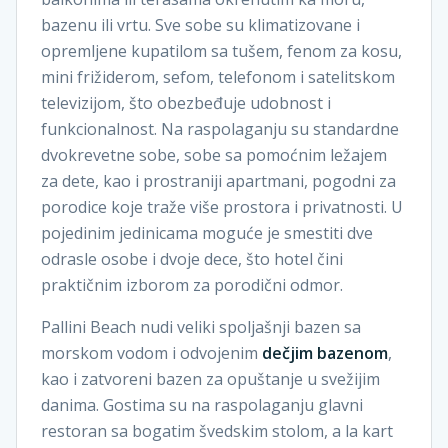
bazenu ili vrtu. Sve sobe su klimatizovane i
opremljene kupatilom sa tušem, fenom za kosu,
mini frižiderom, sefom, telefonom i satelitskom
televizijom, što obezbeđuje udobnost i
funkcionalnost. Na raspolaganju su standardne
dvokrevetne sobe, sobe sa pomoćnim ležajem
za dete, kao i prostraniji apartmani, pogodni za
porodice koje traže više prostora i privatnosti. U
pojedinim jedinicama moguće je smestiti dve
odrasle osobe i dvoje dece, što hotel čini
praktičnim izborom za porodični odmor.
Pallini Beach nudi veliki spoljašnji bazen sa
morskom vodom i odvojenim
dečjim bazenom
,
kao i zatvoreni bazen za opuštanje u svežijim
danima. Gostima su na raspolaganju glavni
restoran sa bogatim švedskim stolom, a la kart