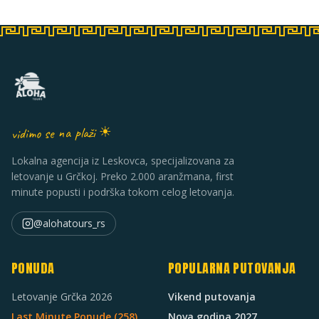
vidimo se na plaži ☀
Lokalna agencija iz Leskovca, specijalizovana za
letovanje u Grčkoj. Preko 2.000 aranžmana, first
minute popusti i podrška tokom celog letovanja.
@alohatours_rs
PONUDA
POPULARNA PUTOVANJA
Letovanje Grčka 2026
Vikend putovanja
Last Minute Ponude (
258
)
Nova godina 2027