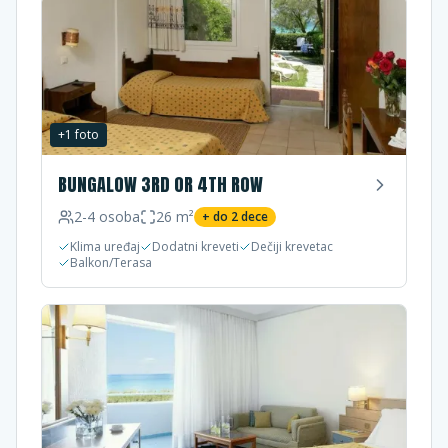
+
1
foto
BUNGALOW 3RD OR 4TH ROW
2-4
osoba
26
m²
+ do
2
dece
Klima uređaj
Dodatni kreveti
Dečiji krevetac
Balkon/Terasa