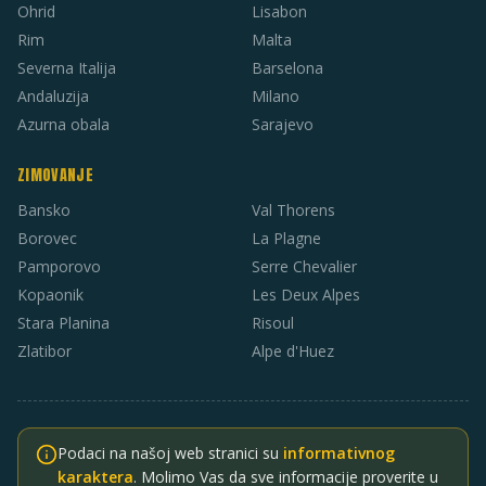
Ohrid
Lisabon
Rim
Malta
Severna Italija
Barselona
Andaluzija
Milano
Azurna obala
Sarajevo
ZIMOVANJE
Bansko
Val Thorens
Borovec
La Plagne
Pamporovo
Serre Chevalier
Kopaonik
Les Deux Alpes
Stara Planina
Risoul
Zlatibor
Alpe d'Huez
Podaci na našoj web stranici su
informativnog
karaktera
. Molimo Vas da sve informacije proverite u