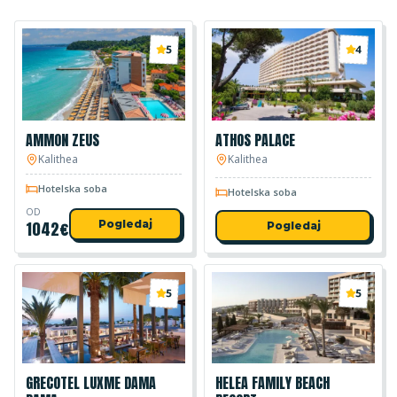
5
4
AMMON ZEUS
ATHOS PALACE
Kalithea
Kalithea
Hotelska soba
Hotelska soba
OD
1042
€
Pogledaj
Pogledaj
5
5
GRECOTEL LUXME DAMA
HELEA FAMILY BEACH