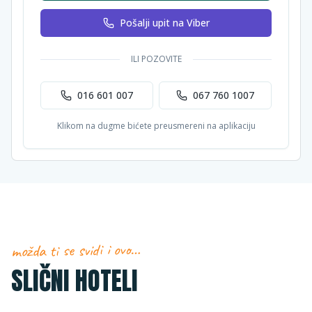
Pošalji upit na Viber
ILI POZOVITE
016 601 007
067 760 1007
Klikom na dugme bićete preusmereni na aplikaciju
možda ti se svidi i ovo…
SLIČNI HOTELI