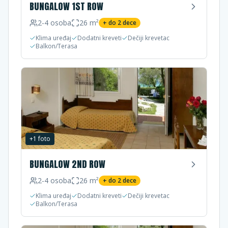
BUNGALOW 1ST ROW
2-4
osoba
26
m²
+ do
2
dece
Klima uređaj
Dodatni kreveti
Dečiji krevetac
Balkon/Terasa
+
1
foto
BUNGALOW 2ND ROW
2-4
osoba
26
m²
+ do
2
dece
Klima uređaj
Dodatni kreveti
Dečiji krevetac
Balkon/Terasa