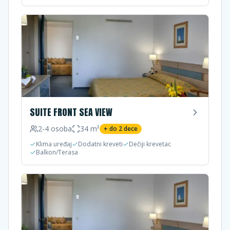
SUITE FRONT SEA VIEW
2-4
osoba
34
m²
+ do
2
dece
Klima uređaj
Dodatni kreveti
Dečiji krevetac
Balkon/Terasa