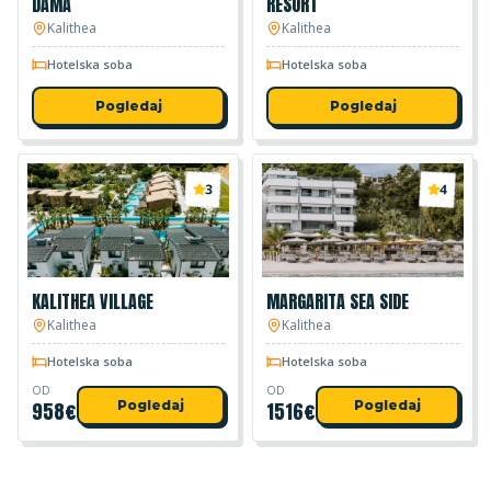
DAMA
RESORT
Kalithea
Kalithea
Hotelska soba
Hotelska soba
Pogledaj
Pogledaj
3
4
KALITHEA VILLAGE
MARGARITA SEA SIDE
Kalithea
Kalithea
Hotelska soba
Hotelska soba
OD
OD
958
€
Pogledaj
1516
€
Pogledaj