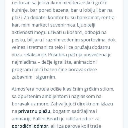
restoran sa jelovnikom mediteranske i grčke
kuhinje, bar pored bazena, bar u lobiju i bar na
plaži. Za dodatni komfor tu su bankomat, rent-a-
kar, mini market i suvenirnica. Ljubitelji
aktivnosti mogu uživati u košarci, odbojci na
pesku, bilijaru i raznim vodenim sportovima, dok
velnes i tretmani za telo i lice pružaju dodatnu
dozu relaksacije. Posebna pažnja posvećena je
najmlađima – dečje igralište, animacioni
program i plići bazen čine boravak dece
zabavnim i sigurnim.
Atmosfera hotela odiše klasičnim grčkim stilom,
sa opuštenim ambijentom i naglaskom na
boravak uz more. Zahvaljujući direktnom izlazu
na
privatnu plažu
, bogatim sadržajima i
animaciji, Pallini Beach je odličan izbor za
porodični odmor
, ali i za parove koji traže