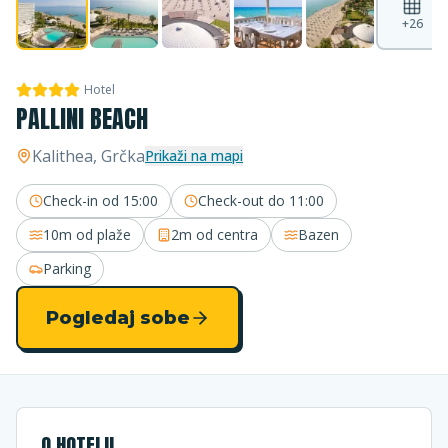
+
26
Hotel
PALLINI BEACH
Kalithea
, Grčka
Prikaži na mapi
Check-in od
15:00
Check-out do
11:00
10m
od plaže
2m
od centra
Bazen
Parking
Pogledaj sobe
O HOTELU