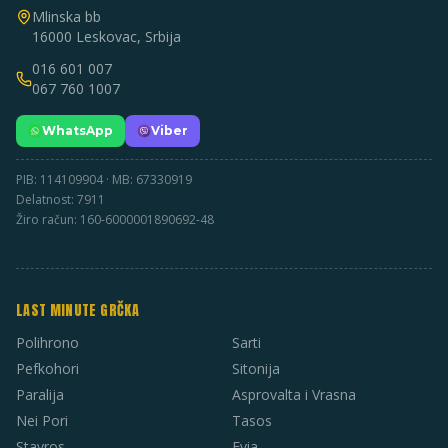
Mlinska bb
16000 Leskovac, Srbija
016 601 007
067 760 1007
WhatsApp
Viber
PIB: 114109904 · MB: 67330919
Delatnost: 7911
Žiro račun: 160-6000001890692-48
LAST MINUTE GRČKA
Polihrono
Sarti
Pefkohori
Sitonija
Paralija
Asprovalta i Vrasna
Nei Pori
Tasos
Stavros
Evia