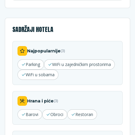
SADRŽAJI HOTELA
Najpopularnije
(
3
)
Parking
WiFi u zajedničkim prostorima
WiFi u sobama
Hrana i piće
(
3
)
Barovi
Obroci
Restoran