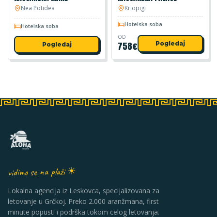
Nea Potidea
Kriopigi
Hotelska soba
Hotelska soba
OD
758
€
Pogledaj
Pogledaj
vidimo se na plaži ☀
Lokalna agencija iz Leskovca, specijalizovana za
letovanje u Grčkoj. Preko 2.000 aranžmana, first
minute popusti i podrška tokom celog letovanja.