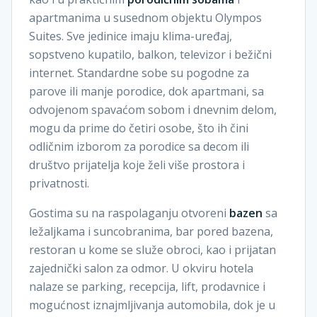
apartmanima u susednom objektu Olympos
Suites. Sve jedinice imaju klima-uređaj,
sopstveno kupatilo, balkon, televizor i bežični
internet. Standardne sobe su pogodne za
parove ili manje porodice, dok apartmani, sa
odvojenom spavaćom sobom i dnevnim delom,
mogu da prime do četiri osobe, što ih čini
odličnim izborom za porodice sa decom ili
društvo prijatelja koje želi više prostora i
privatnosti.
Gostima su na raspolaganju otvoreni
bazen
sa
ležaljkama i suncobranima, bar pored bazena,
restoran u kome se služe obroci, kao i prijatan
zajednički salon za odmor. U okviru hotela
nalaze se parking, recepcija, lift, prodavnice i
mogućnost iznajmljivanja automobila, dok je u