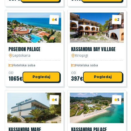
4
2
POSEIDON PALACE
KASSANDRA BAY VILLAGE
Leptokaria
Kriopigi
Hotelska soba
Hotelska soba
OD
OD
1065
€
Pogledaj
397
€
Pogledaj
4
5
KASSANDRA MARE
KASSANDRA PALACE