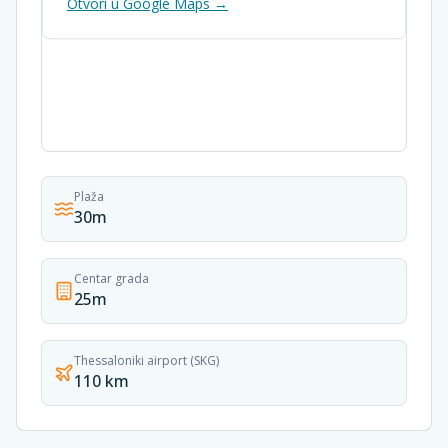
Otvori u Google Maps →
Plaža
30m
Centar grada
25m
Thessaloniki airport (SKG)
110 km