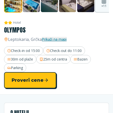
+
11
Hotel
OLYMPOS
Leptokaria
, Grčka
Prikaži na mapi
Check-in od
15:00
Check-out do
11:00
30m
od plaže
25m
od centra
Bazen
Parking
Proveri cene
O HOTELU