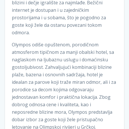
blizini i dečje igralište za najmlađe. Bežični
internet je dostupan i u zajedničkim
prostorijama i u sobama, što je pogodno za
goste koji žele da ostanu povezani tokom
odmora.
Olympos odiše opuštenom, porodičnom
atmosferom tipičnom za manji obalski hotel, sa
naglaskom na ljubaznu uslugu i domaćinsku
gostoljubivost. Zahvaljujući kombinaciji blizine
plaže, bazena i osnovnih sadržaja, hotel je
idealan za parove koji traže miran odmor, ali i za
porodice sa decom kojima odgovaraju
jednostavan komfor i praktična lokacija. Zbog
dobrog odnosa cene i kvaliteta, kao i
neposredne blizine mora, Olympos predstavlja
dobar izbor za goste koji žele pristupačno
letovanje na Olimpskoj rivijeri u Grčkoj.