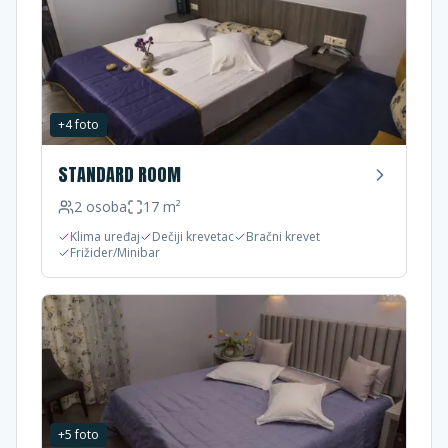
+
4
foto
STANDARD ROOM
2
osoba
17
m²
Klima uređaj
Dečiji krevetac
Bračni krevet
Frižider/Minibar
+
5
foto