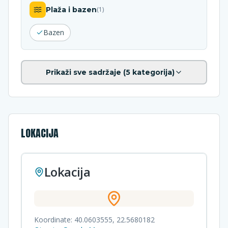
Plaža i bazen
(
1
)
Bazen
Prikaži sve sadržaje (
5
kategorija)
LOKACIJA
Lokacija
Koordinate:
40.0603555
,
22.5680182