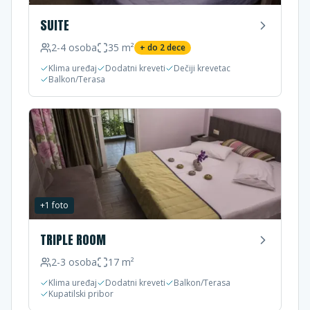
SUITE
2-4
osoba
35
m²
+ do
2
dece
Klima uređaj
Dodatni kreveti
Dečiji krevetac
Balkon/Terasa
+
1
foto
TRIPLE ROOM
2-3
osoba
17
m²
Klima uređaj
Dodatni kreveti
Balkon/Terasa
Kupatilski pribor