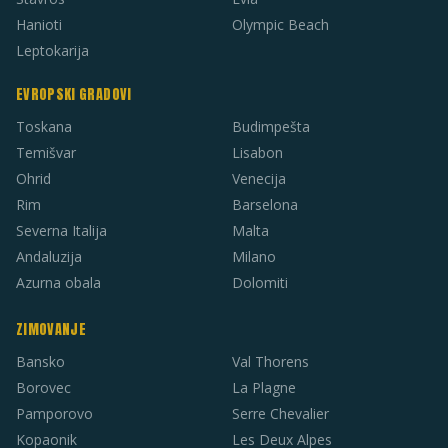
Hanioti
Olympic Beach
Leptokarija
EVROPSKI GRADOVI
Toskana
Budimpešta
Temišvar
Lisabon
Ohrid
Venecija
Rim
Barselona
Severna Italija
Malta
Andaluzija
Milano
Azurna obala
Dolomiti
ZIMOVANJE
Bansko
Val Thorens
Borovec
La Plagne
Pamporovo
Serre Chevalier
Kopaonik
Les Deux Alpes