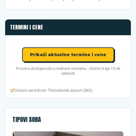
TERMINI I CENE
Prikaži aktuelne termine i cene
Provera dostupnosti u realnom vremenu · obično traje 10-ak
sekundi
Dolazni aerodrom:
Thessaloniki airport (SKG)
TIPOVI SOBA