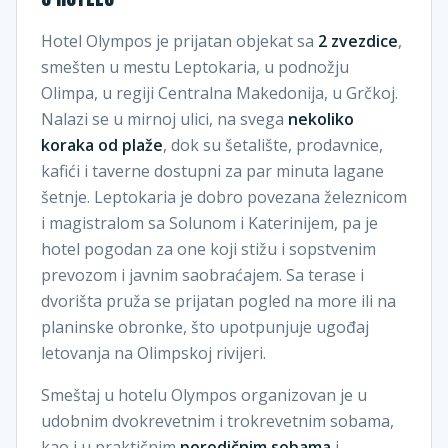
Hotel Olympos je prijatan objekat sa
2 zvezdice
,
smešten u mestu Leptokaria, u podnožju
Olimpa, u regiji Centralna Makedonija, u Grčkoj.
Nalazi se u mirnoj ulici, na svega
nekoliko
koraka od plaže
, dok su šetalište, prodavnice,
kafići i taverne dostupni za par minuta lagane
šetnje. Leptokaria je dobro povezana železnicom
i magistralom sa Solunom i Katerinijem, pa je
hotel pogodan za one koji stižu i sopstvenim
prevozom i javnim saobraćajem. Sa terase i
dvorišta pruža se prijatan pogled na more ili na
planinske obronke, što upotpunjuje ugođaj
letovanja na Olimpskoj rivijeri.
Smeštaj u hotelu Olympos organizovan je u
udobnim dvokrevetnim i trokrevetnim sobama,
kao i u praktičnim
porodičnim sobama
i