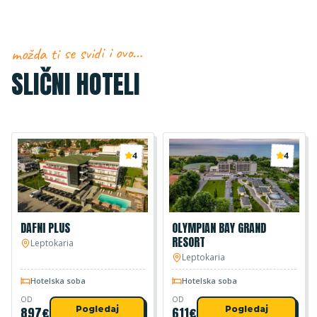
možda ti se svidi i ovo…
SLIČNI HOTELI
4
4
DAFNI PLUS
OLYMPIAN BAY GRAND
RESORT
Leptokaria
Leptokaria
Hotelska soba
Hotelska soba
OD
OD
897
€
Pogledaj
611
€
Pogledaj