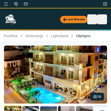
Last Minute
Početna
Destinacije
Leptokaria
Olympos
16