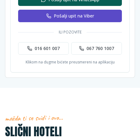
Pošalji upit na Viber
ILI POZOVITE
016 601 007
067 760 1007
Klikom na dugme bićete preusmereni na aplikaciju
možda ti se svidi i ovo…
SLIČNI HOTELI