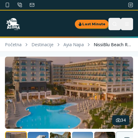
Last Minute
Početna
Destinacije
Ayia Napa
NissiBlu Beach Resort
34