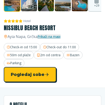
+
29
Hotel
NISSIBLU BEACH RESORT
Ayia Napa
, Grčka
Prikaži na mapi
Check-in od
15:00
Check-out do
11:00
50m
od plaže
2m
od centra
Bazen
Parking
Pogledaj sobe
O HOTELU