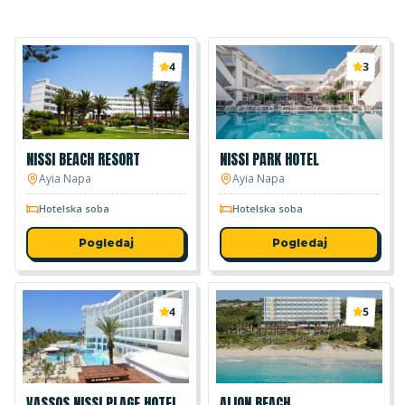
4
3
NISSI BEACH RESORT
NISSI PARK HOTEL
Ayia Napa
Ayia Napa
Hotelska soba
Hotelska soba
Pogledaj
Pogledaj
4
5
VASSOS NISSI PLAGE HOTEL
ALION BEACH