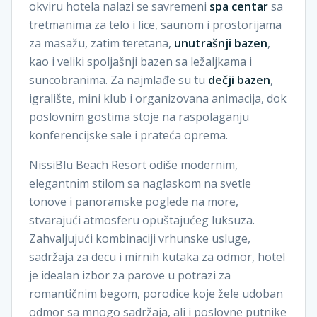
okviru hotela nalazi se savremeni
spa centar
sa
tretmanima za telo i lice, saunom i prostorijama
za masažu, zatim teretana,
unutrašnji bazen
,
kao i veliki spoljašnji bazen sa ležaljkama i
suncobranima. Za najmlađe su tu
dečji bazen
,
igralište, mini klub i organizovana animacija, dok
poslovnim gostima stoje na raspolaganju
konferencijske sale i prateća oprema.
NissiBlu Beach Resort odiše modernim,
elegantnim stilom sa naglaskom na svetle
tonove i panoramske poglede na more,
stvarajući atmosferu opuštajućeg luksuza.
Zahvaljujući kombinaciji vrhunske usluge,
sadržaja za decu i mirnih kutaka za odmor, hotel
je idealan izbor za parove u potrazi za
romantičnim begom, porodice koje žele udoban
odmor sa mnogo sadržaja, ali i poslovne putnike