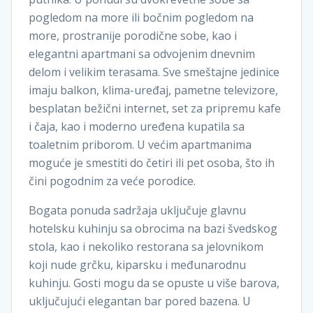
pogledom na more ili bočnim pogledom na
more, prostranije porodične sobe, kao i
elegantni apartmani sa odvojenim dnevnim
delom i velikim terasama. Sve smeštajne jedinice
imaju balkon, klima-uređaj, pametne televizore,
besplatan bežični internet, set za pripremu kafe
i čaja, kao i moderno uređena kupatila sa
toaletnim priborom. U većim apartmanima
moguće je smestiti do četiri ili pet osoba, što ih
čini pogodnim za veće porodice.
Bogata ponuda sadržaja uključuje glavnu
hotelsku kuhinju sa obrocima na bazi švedskog
stola, kao i nekoliko restorana sa jelovnikom
koji nude grčku, kiparsku i međunarodnu
kuhinju. Gosti mogu da se opuste u više barova,
uključujući elegantan bar pored bazena. U