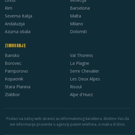
Ohrid
Venecija
Rim
Barselona
Severna Italija
Malta
Andaluzija
Milano
Azurna obala
Dolomiti
ZIMOVANJE
Bansko
Val Thorens
Borovec
La Plagne
Pamporovo
Serre Chevalier
Kopaonik
Les Deux Alpes
Stara Planina
Risoul
Zlatibor
Alpe d'Huez
Podaci na našoj web stranici su informativnog karaktera. Molimo Vas da
sve informacije proverite u agenciji putem telefona, e-mail-a ili lično.