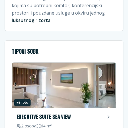
kojima su potrebni komfor, konferencijski
prostori i pouzdane usluge u okviru jednog
luksuznog rizorta
.
TIPOVI SOBA
+
3
foto
EXECUTIVE SUITE SEA VIEW
2
osoba
64
m²