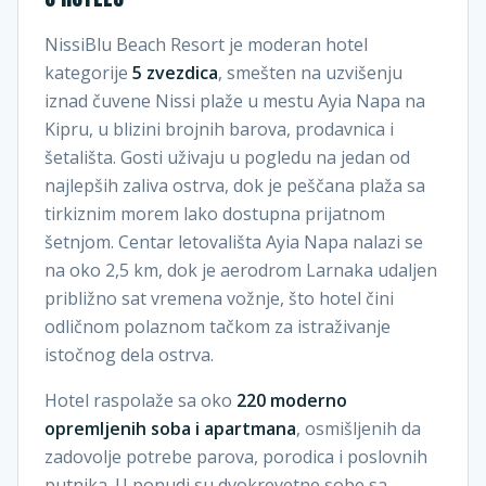
NissiBlu Beach Resort je moderan hotel
kategorije
5 zvezdica
, smešten na uzvišenju
iznad čuvene Nissi plaže u mestu Ayia Napa na
Kipru, u blizini brojnih barova, prodavnica i
šetališta. Gosti uživaju u pogledu na jedan od
najlepših zaliva ostrva, dok je peščana plaža sa
tirkiznim morem lako dostupna prijatnom
šetnjom. Centar letovališta Ayia Napa nalazi se
na oko 2,5 km, dok je aerodrom Larnaka udaljen
približno sat vremena vožnje, što hotel čini
odličnom polaznom tačkom za istraživanje
istočnog dela ostrva.
Hotel raspolaže sa oko
220 moderno
opremljenih soba i apartmana
, osmišljenih da
zadovolje potrebe parova, porodica i poslovnih
putnika. U ponudi su dvokrevetne sobe sa