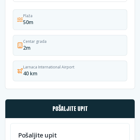
Plaža
50m
Centar grada
2m
Larnaca International Airport
40 km
POŠALJITE UPIT
Pošaljite upit