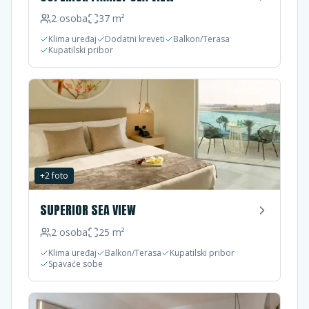
2
osoba
37
m²
Klima uređaj
Dodatni kreveti
Balkon/Terasa
Kupatilski pribor
+
2
foto
SUPERIOR SEA VIEW
2
osoba
25
m²
Klima uređaj
Balkon/Terasa
Kupatilski pribor
Spavaće sobe