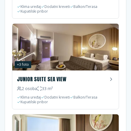
Klima uređaj
Dodatni kreveti
Balkon/Terasa
Kupatilski pribor
+
3
foto
JUNIOR SUITE SEA VIEW
2
osoba
33
m²
Klima uređaj
Dodatni kreveti
Balkon/Terasa
Kupatilski pribor