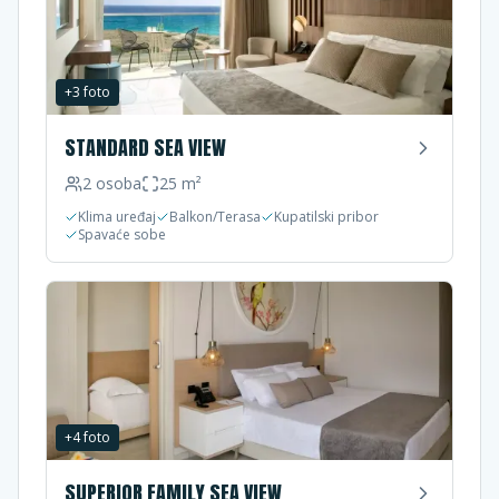
+
3
foto
STANDARD SEA VIEW
2
osoba
25
m²
Klima uređaj
Balkon/Terasa
Kupatilski pribor
Spavaće sobe
+
4
foto
SUPERIOR FAMILY SEA VIEW