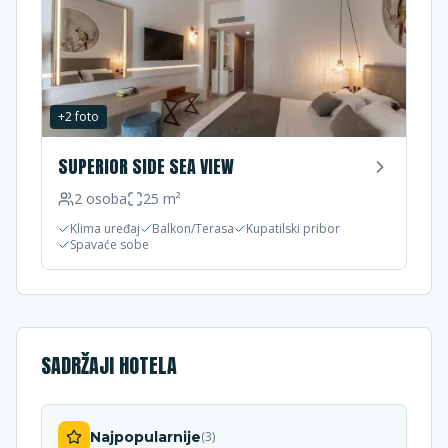
+
2
foto
SUPERIOR SIDE SEA VIEW
2
osoba
25
m²
Klima uređaj
Balkon/Terasa
Kupatilski pribor
Spavaće sobe
SADRŽAJI HOTELA
Najpopularnije
(
3
)