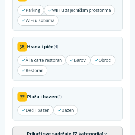
Parking
WiFi u zajedničkim prostorima
WiFi u sobama
Hrana i piće
(
4
)
À la carte restoran
Barovi
Obroci
Restoran
Plaža i bazen
(
2
)
Dečiji bazen
Bazen
Prikaži sve sadržaje (
7
kategorija)