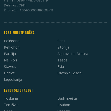
PIB: 114109904 · MB: 67330919
Delatnost: 7911
Žiro račun: 160-6000001890692-48
LAST MINUTE GRČKA
Polihrono
Sarti
Pefkohori
Sitonija
Paralija
Asprovalta i Vrasna
Nei Pori
Tasos
Stavros
Evia
Hanioti
Olympic Beach
Leptokarija
EVROPSKI GRADOVI
Toskana
Budimpešta
Temišvar
Lisabon