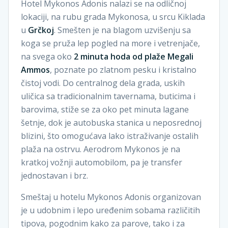
Hotel Mykonos Adonis nalazi se na odličnoj
lokaciji, na rubu grada Mykonosa, u srcu Kiklada
u
Grčkoj
. Smešten je na blagom uzvišenju sa
koga se pruža lep pogled na more i vetrenjače,
na svega oko
2 minuta hoda od plaže Megali
Ammos
, poznate po zlatnom pesku i kristalno
čistoj vodi. Do centralnog dela grada, uskih
uličica sa tradicionalnim tavernama, buticima i
barovima, stiže se za oko pet minuta lagane
šetnje, dok je autobuska stanica u neposrednoj
blizini, što omogućava lako istraživanje ostalih
plaža na ostrvu. Aerodrom Mykonos je na
kratkoj vožnji automobilom, pa je transfer
jednostavan i brz.
Smeštaj u hotelu Mykonos Adonis organizovan
je u udobnim i lepo uređenim sobama različitih
tipova, pogodnim kako za parove, tako i za