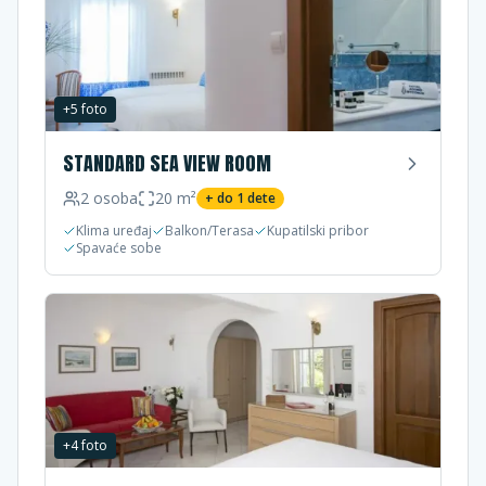
+
5
foto
STANDARD SEA VIEW ROOM
2
osoba
20
m²
+ do
1
dete
Klima uređaj
Balkon/Terasa
Kupatilski pribor
Spavaće sobe
+
4
foto