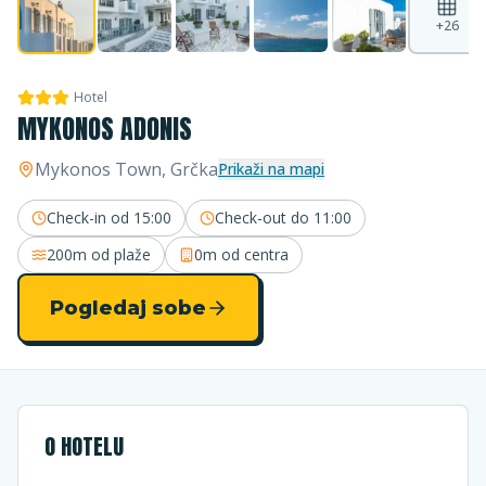
+
26
Hotel
MYKONOS ADONIS
Mykonos Town
, Grčka
Prikaži na mapi
Check-in od
15:00
Check-out do
11:00
200m
od plaže
0m
od centra
Pogledaj sobe
O HOTELU