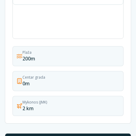
Plaža
200m
Centar grada
0m
Mykonos (JMK)
2 km