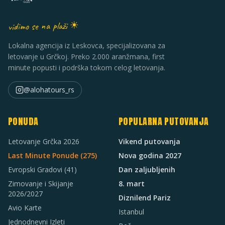
vidimo se na plaži ☀
Lokalna agencija iz Leskovca, specijalizovana za
letovanje u Grčkoj. Preko 2.000 aranžmana, first
minute popusti i podrška tokom celog letovanja.
@alohatours_rs
PONUDA
POPULARNA PUTOVANJA
Letovanje Grčka 2026
Vikend putovanja
Last Minute Ponude (
275
)
Nova godina 2027
Evropski Gradovi
(41)
Dan zaljubljenih
Zimovanje i Skijanje
8. mart
2026/2027
Diznilend Pariz
Avio Karte
Istanbul
Jednodnevni Izleti