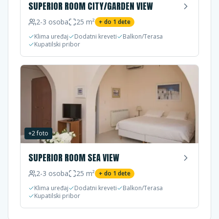
SUPERIOR ROOM CITY/GARDEN VIEW
2-3
osoba
25
m²
+ do
1
dete
Klima uređaj
Dodatni kreveti
Balkon/Terasa
Kupatilski pribor
+
2
foto
SUPERIOR ROOM SEA VIEW
2-3
osoba
25
m²
+ do
1
dete
Klima uređaj
Dodatni kreveti
Balkon/Terasa
Kupatilski pribor