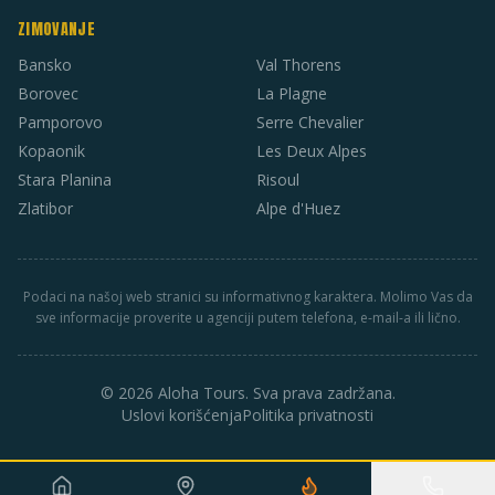
ZIMOVANJE
Bansko
Val Thorens
Borovec
La Plagne
Pamporovo
Serre Chevalier
Kopaonik
Les Deux Alpes
Stara Planina
Risoul
Zlatibor
Alpe d'Huez
Podaci na našoj web stranici su informativnog karaktera. Molimo Vas da
sve informacije proverite u agenciji putem telefona, e-mail-a ili lično.
© 2026 Aloha Tours. Sva prava zadržana.
Uslovi korišćenja
Politika privatnosti