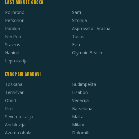
LAST MINUTE GRČKA
Polihrono
Sarti
Pefkohori
Sitonija
Paralija
Asprovalta i Vrasna
Nei Pori
Tasos
Stavros
Evia
Hanioti
Olympic Beach
Leptokarija
EVROPSKI GRADOVI
Toskana
Budimpešta
Temišvar
Lisabon
Ohrid
Venecija
Rim
Barselona
Severna Italija
Malta
Andaluzija
Milano
Azurna obala
Dolomiti