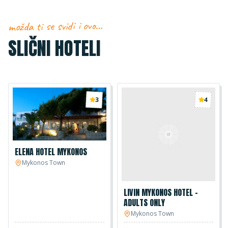
možda ti se svidi i ovo…
SLIČNI HOTELI
3
4
ELENA HOTEL MYKONOS
Mykonos Town
LIVIN MYKONOS HOTEL -
ADULTS ONLY
Mykonos Town