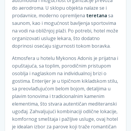
automobila i mogućnost organizacije prevoza
do aerodroma. U sklopu objekta nalaze se i
prodavnice, moderno opremljena
teretana
sa
saunom, kao i mogućnost bavljenja sportovima
na vodi na obližnjoj plaži. Po potrebi, hotel može
organizovati usluge lekara, što dodatno
doprinosi osećaju sigurnosti tokom boravka.
Atmosfera u hotelu Mykonos Adonis je prijatna i
opuštajuća, sa toplim, porodičnim pristupom
osoblja i naglaskom na individualnoj brizi o
gostima. Enterijer je u tipičnom kikladskom stilu,
sa preovlađujućom belom bojom, detaljima u
plavim tonovima i tradicionalnim kamenim
elementima, što stvara autentičan mediteranski
ugođaj. Zahvaljujući kombinaciji odlične lokacije,
komfornog smeštaja i pažljive usluge, ovaj hotel
je idealan izbor za parove koji traže romantičan