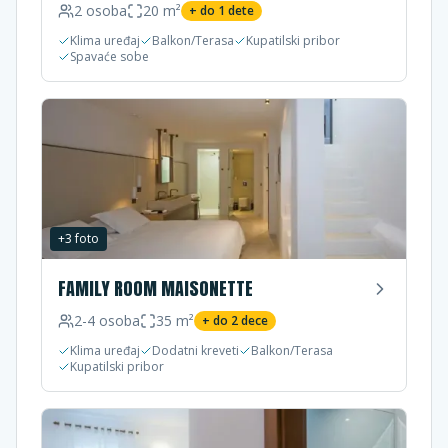
2
osoba
20
m²
+ do
1
dete
Klima uređaj
Balkon/Terasa
Kupatilski pribor
Spavaće sobe
+
3
foto
FAMILY ROOM MAISONETTE
2-4
osoba
35
m²
+ do
2
dece
Klima uređaj
Dodatni kreveti
Balkon/Terasa
Kupatilski pribor