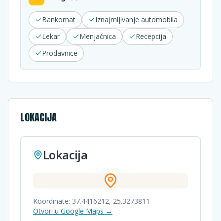
Bankomat
Iznajmljivanje automobila
Lekar
Menjačnica
Recepcija
Prodavnice
LOKACIJA
Lokacija
Koordinate:
37.4416212
,
25.3273811
Otvori u Google Maps →