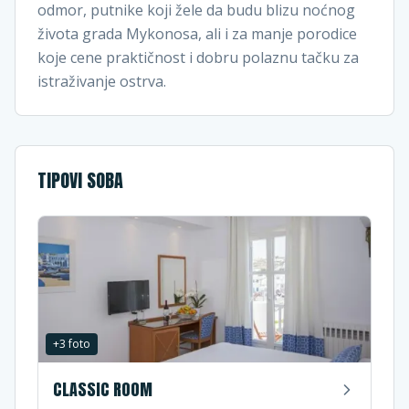
odmor, putnike koji žele da budu blizu noćnog
života grada Mykonosa, ali i za manje porodice
koje cene praktičnost i dobru polaznu tačku za
istraživanje ostrva.
TIPOVI SOBA
+
3
foto
CLASSIC ROOM