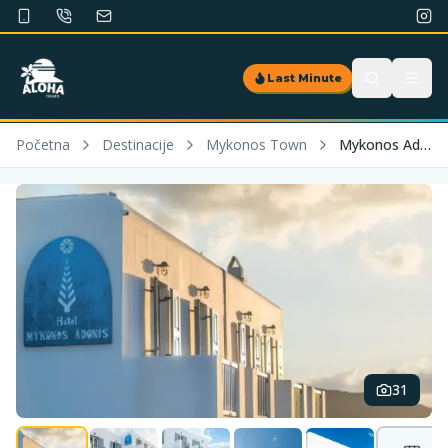
Last Minute
Početna
Destinacije
Mykonos Town
Mykonos Adonis
31