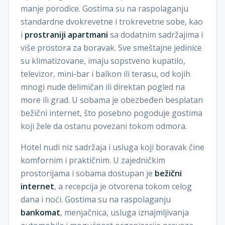
manje porodice. Gostima su na raspolaganju
standardne dvokrevetne i trokrevetne sobe, kao
i
prostraniji apartmani
sa dodatnim sadržajima i
više prostora za boravak. Sve smeštajne jedinice
su klimatizovane, imaju sopstveno kupatilo,
televizor, mini-bar i balkon ili terasu, od kojih
mnogi nude delimičan ili direktan pogled na
more ili grad. U sobama je obezbeđen besplatan
bežični internet, što posebno pogoduje gostima
koji žele da ostanu povezani tokom odmora.
Hotel nudi niz sadržaja i usluga koji boravak čine
komfornim i praktičnim. U zajedničkim
prostorijama i sobama dostupan je
bežični
internet
, a recepcija je otvorena tokom celog
dana i noći. Gostima su na raspolaganju
bankomat
, menjačnica, usluga iznajmljivanja