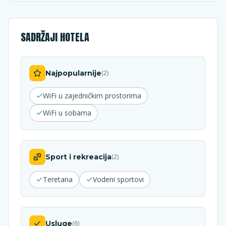
SADRŽAJI HOTELA
Najpopularnije
(
2
)
WiFi u zajedničkim prostorima
WiFi u sobama
Sport i rekreacija
(
2
)
Teretana
Vodeni sportovi
Usluge
(
6
)