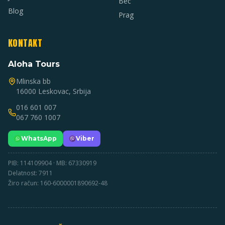
Beč
Blog
Prag
KONTAKT
Aloha Tours
Mlinska bb
16000 Leskovac, Srbija
016 601 007
067 760 1007
WhatsApp
Viber
PIB: 114109904 · MB: 67330919
Delatnost: 7911
Žiro račun: 160-6000001890692-48