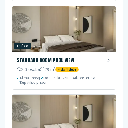
+
3
foto
STANDARD ROOM POOL VIEW
2-3
osoba
29
m²
+ do
1
dete
Klima uređaj
Dodatni kreveti
Balkon/Terasa
Kupatilski pribor