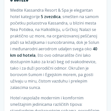
Medite Kassandra Resort & Spa je elegantan
hotel kategorije
5 zvezdica
, smešten na samom
početku poluostrva Kassandra, u blizini mesta
Nea Potidea, na Halkidikiju, u Grčkoj. Nalazi se
praktično uz more, na organizovanoj peščanoj
plaži sa ležaljkama i suncobranima, dok je Solun
i međunarodni aerodrom udaljen svega oko
40
km od hotela
, što ovo odmaralište čini lako
dostupnim kako za kraći beg od svakodnevice,
tako i za duži porodični odmor. Okružen je
borovom šumom i Egejskim morem, pa gosti
uživaju u miru, čistom vazduhu i prelepim
zalascima sunca.
Hotel raspolaže modernim i komfornim
smeštajnim jedinicama različitih tipova:
standardnim dvokrevetnim sobama, porodičnim