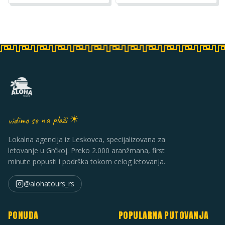
vidimo se na plaži ☀
Lokalna agencija iz Leskovca, specijalizovana za
letovanje u Grčkoj. Preko 2.000 aranžmana, first
minute popusti i podrška tokom celog letovanja.
@alohatours_rs
PONUDA
POPULARNA PUTOVANJA