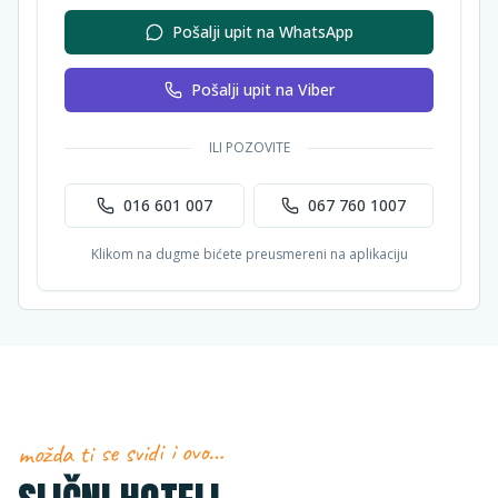
Pošalji upit na WhatsApp
Pošalji upit na Viber
ILI POZOVITE
016 601 007
067 760 1007
Klikom na dugme bićete preusmereni na aplikaciju
možda ti se svidi i ovo…