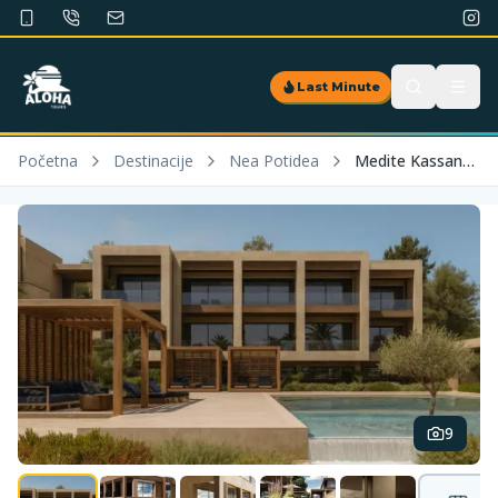
Last Minute
Početna
Destinacije
Nea Potidea
Medite Kassandra Resort & Spa
9