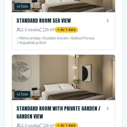
+
2
foto
STANDARD ROOM SEA VIEW
2-3
osoba
29
m²
+ do
1
dete
Klima uređaj
Dodatni kreveti
Balkon/Terasa
Kupatilski pribor
+
2
foto
STANDARD ROOM WITH PRIVATE GARDEN /
GARDEN VIEW
2-3
osoba
29
m²
+ do
1
dete