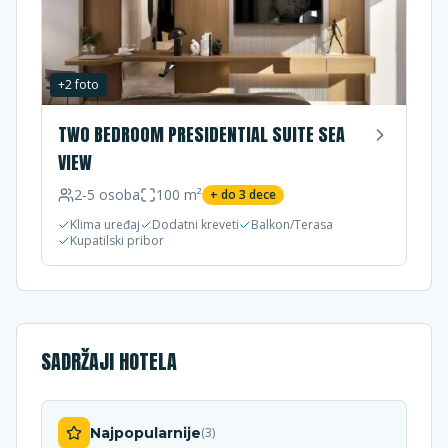
+
2
foto
TWO BEDROOM PRESIDENTIAL SUITE SEA
VIEW
2-5
osoba
100
m²
+ do
3
dece
Klima uređaj
Dodatni kreveti
Balkon/Terasa
Kupatilski pribor
SADRŽAJI HOTELA
Najpopularnije
(
3
)