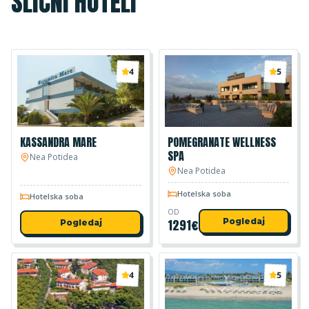
SLIČNI HOTELI
4
5
KASSANDRA MARE
POMEGRANATE WELLNESS
SPA
Nea Potidea
Nea Potidea
Hotelska soba
Hotelska soba
OD
1291
€
Pogledaj
Pogledaj
4
5