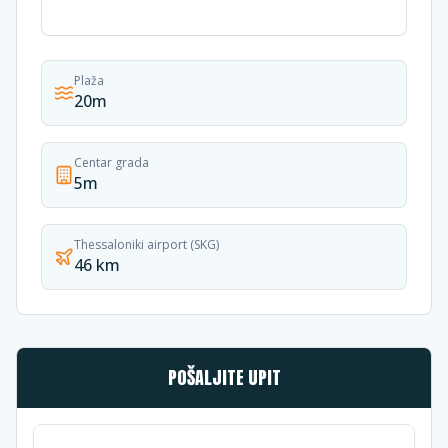
Plaža
20m
Centar grada
5m
Thessaloniki airport (SKG)
46 km
POŠALJITE UPIT