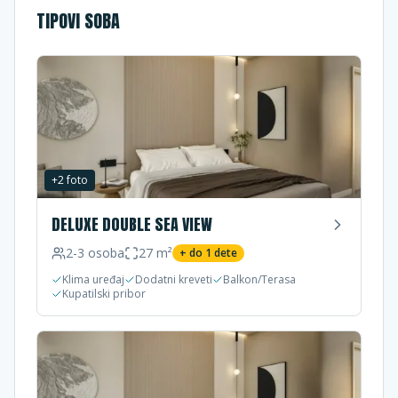
TIPOVI SOBA
+
2
foto
DELUXE DOUBLE SEA VIEW
2-3
osoba
27
m²
+ do
1
dete
Klima uređaj
Dodatni kreveti
Balkon/Terasa
Kupatilski pribor