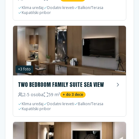
Klima uređaj
Dodatni kreveti
Balkon/Terasa
Kupatilski pribor
+
3
foto
TWO BEDROOM FAMILY SUITE SEA VIEW
2-5
osoba
59
m²
+ do
3
dece
Klima uređaj
Dodatni kreveti
Balkon/Terasa
Kupatilski pribor