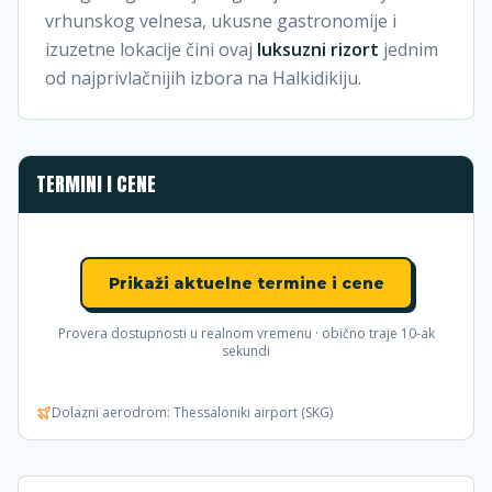
vrhunskog velnesa, ukusne gastronomije i
izuzetne lokacije čini ovaj
luksuzni rizort
jednim
od najprivlačnijih izbora na Halkidikiju.
TERMINI I CENE
Prikaži aktuelne termine i cene
Provera dostupnosti u realnom vremenu · obično traje 10-ak
sekundi
Dolazni aerodrom:
Thessaloniki airport (SKG)