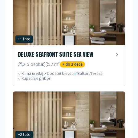
+
1
foto
DELUXE SEAFRONT SUITE SEA VIEW
2-5
osoba
57
m²
+ do
3
dece
Klima uređaj
Dodatni kreveti
Balkon/Terasa
Kupatilski pribor
+
2
foto