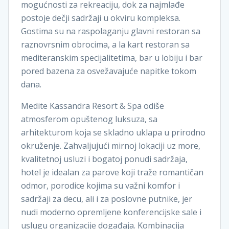
mogućnosti za rekreaciju, dok za najmlađe
postoje dečji sadržaji u okviru kompleksa.
Gostima su na raspolaganju glavni restoran sa
raznovrsnim obrocima, a la kart restoran sa
mediteranskim specijalitetima, bar u lobiju i bar
pored bazena za osvežavajuće napitke tokom
dana.
Medite Kassandra Resort & Spa odiše
atmosferom opuštenog luksuza, sa
arhitekturom koja se skladno uklapa u prirodno
okruženje. Zahvaljujući mirnoj lokaciji uz more,
kvalitetnoj usluzi i bogatoj ponudi sadržaja,
hotel je idealan za parove koji traže romantičan
odmor, porodice kojima su važni komfor i
sadržaji za decu, ali i za poslovne putnike, jer
nudi moderno opremljene konferencijske sale i
uslugu organizacije događaja. Kombinacija