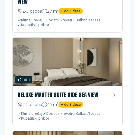
VIEW
2-3
osoba
27
m²
+ do
1
dete
Klima uređaj
Dodatni kreveti
Balkon/Terasa
Kupatilski pribor
+
2
foto
DELUXE MASTER SUITE SIDE SEA VIEW
2-5
osoba
46
m²
+ do
3
dece
Klima uređaj
Dodatni kreveti
Balkon/Terasa
Kupatilski pribor