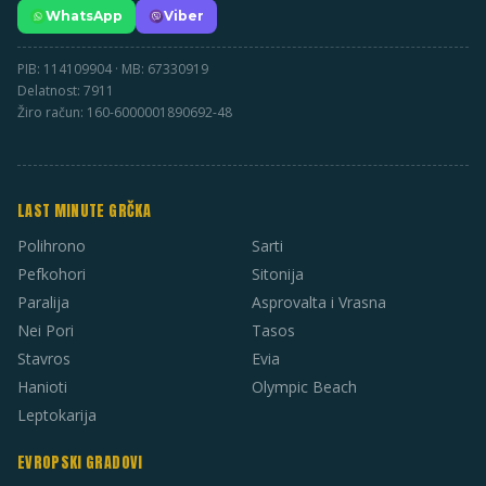
WhatsApp
Viber
PIB: 114109904 · MB: 67330919
Delatnost: 7911
Žiro račun: 160-6000001890692-48
LAST MINUTE GRČKA
Polihrono
Sarti
Pefkohori
Sitonija
Paralija
Asprovalta i Vrasna
Nei Pori
Tasos
Stavros
Evia
Hanioti
Olympic Beach
Leptokarija
EVROPSKI GRADOVI