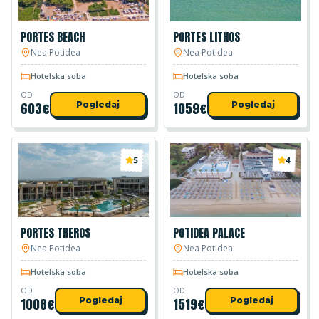
PORTES BEACH
PORTES LITHOS
Nea Potidea
Nea Potidea
Hotelska soba
Hotelska soba
OD
OD
603
€
Pogledaj
1059
€
Pogledaj
5
4
PORTES THEROS
POTIDEA PALACE
Nea Potidea
Nea Potidea
Hotelska soba
Hotelska soba
OD
OD
1008
€
Pogledaj
1519
€
Pogledaj