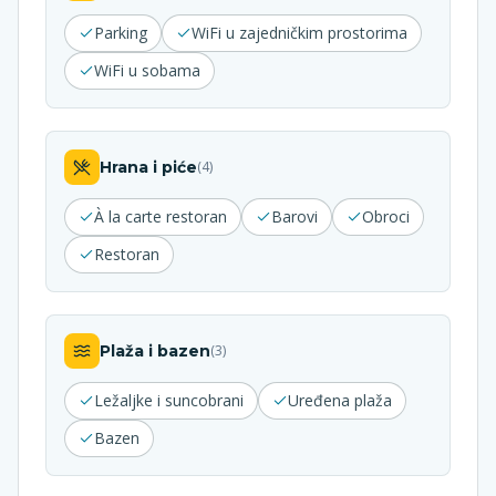
Parking
WiFi u zajedničkim prostorima
WiFi u sobama
Hrana i piće
(
4
)
À la carte restoran
Barovi
Obroci
Restoran
Plaža i bazen
(
3
)
Ležaljke i suncobrani
Uređena plaža
Bazen