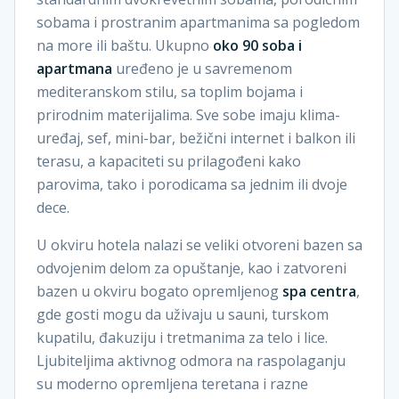
sobama i prostranim apartmanima sa pogledom
na more ili baštu. Ukupno
oko 90 soba i
apartmana
uređeno je u savremenom
mediteranskom stilu, sa toplim bojama i
prirodnim materijalima. Sve sobe imaju klima-
uređaj, sef, mini-bar, bežični internet i balkon ili
terasu, a kapaciteti su prilagođeni kako
parovima, tako i porodicama sa jednim ili dvoje
dece.
U okviru hotela nalazi se veliki otvoreni bazen sa
odvojenim delom za opuštanje, kao i zatvoreni
bazen u okviru bogato opremljenog
spa centra
,
gde gosti mogu da uživaju u sauni, turskom
kupatilu, đakuziju i tretmanima za telo i lice.
Ljubiteljima aktivnog odmora na raspolaganju
su moderno opremljena teretana i razne