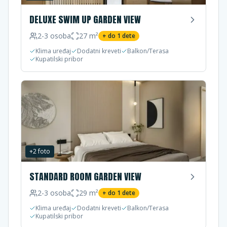
DELUXE SWIM UP GARDEN VIEW
2-3
osoba
27
m²
+ do
1
dete
Klima uređaj
Dodatni kreveti
Balkon/Terasa
Kupatilski pribor
+
2
foto
STANDARD ROOM GARDEN VIEW
2-3
osoba
29
m²
+ do
1
dete
Klima uređaj
Dodatni kreveti
Balkon/Terasa
Kupatilski pribor