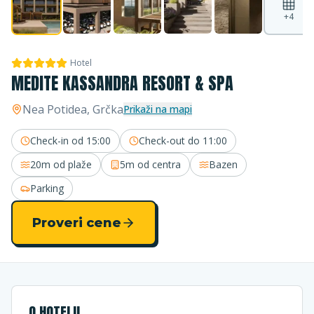
+
4
Hotel
MEDITE KASSANDRA RESORT & SPA
Nea Potidea
, Grčka
Prikaži na mapi
Check-in od
15:00
Check-out do
11:00
20m
od plaže
5m
od centra
Bazen
Parking
Proveri cene
O HOTELU