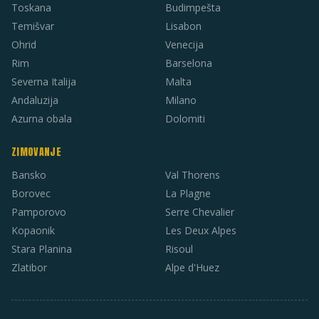
Toskana
Budimpešta
Temišvar
Lisabon
Ohrid
Venecija
Rim
Barselona
Severna Italija
Malta
Andaluzija
Milano
Azurna obala
Dolomiti
ZIMOVANJE
Bansko
Val Thorens
Borovec
La Plagne
Pamporovo
Serre Chevalier
Kopaonik
Les Deux Alpes
Stara Planina
Risoul
Zlatibor
Alpe d'Huez