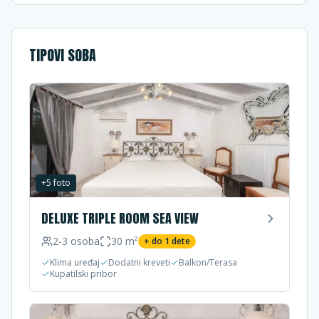
TIPOVI SOBA
+
5
foto
DELUXE TRIPLE ROOM SEA VIEW
2-3
osoba
30
m²
+ do
1
dete
Klima uređaj
Dodatni kreveti
Balkon/Terasa
Kupatilski pribor