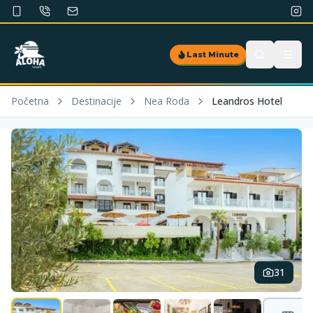
Last Minute
Početna
Destinacije
Nea Roda
Leandros Hotel
31