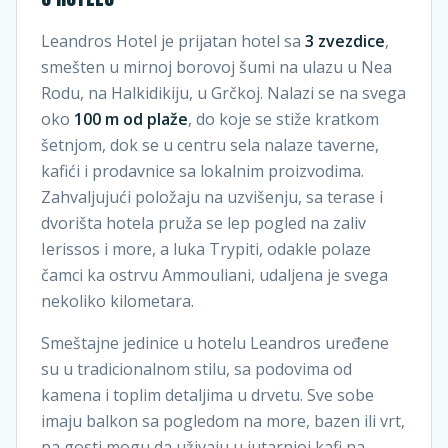
Leandros Hotel je prijatan hotel sa
3 zvezdice
,
smešten u mirnoj borovoj šumi na ulazu u Nea
Rodu, na Halkidikiju, u Grčkoj. Nalazi se na svega
oko
100 m od plaže
, do koje se stiže kratkom
šetnjom, dok se u centru sela nalaze taverne,
kafići i prodavnice sa lokalnim proizvodima.
Zahvaljujući položaju na uzvišenju, sa terase i
dvorišta hotela pruža se lep pogled na zaliv
Ierissos i more, a luka Trypiti, odakle polaze
čamci ka ostrvu Ammouliani, udaljena je svega
nekoliko kilometara.
Smeštajne jedinice u hotelu Leandros uređene
su u tradicionalnom stilu, sa podovima od
kamena i toplim detaljima u drvetu. Sve sobe
imaju balkon sa pogledom na more, bazen ili vrt,
pa gosti mogu da uživaju u jutarnjoj kafi na