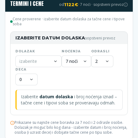
TERMINI I CENE
od
1122
€
·
7
noći · sopstveni prevoz
Cene proverene
· izaberite datum dolaska za tačne cene i tipove
soba
IZABERITE DATUM DOLASKA
sopstveni prevoz
DOLAZAK
NOĆENJA
ODRASLI
izaberite
7 noći
2
DECA
0
Izaberite
datum dolaska
i broj noćenja iznad –
tačne cene i tipovi soba se proveravaju odmah.
Prikazane su najniže cene boravka za 7 noći i 2 odrasle osobe.
Dolazak je moguć bilo kog dana - izaberite datum i broj noćenja,
osoba (i uzrast dece) i dobijate tačne cene po tipu sobe.