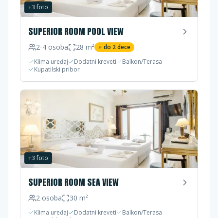
+
3
foto
SUPERIOR ROOM POOL VIEW
2-4
osoba
28
m²
+ do
2
dece
Klima uređaj
Dodatni kreveti
Balkon/Terasa
Kupatilski pribor
+
3
foto
SUPERIOR ROOM SEA VIEW
2
osoba
30
m²
Klima uređaj
Dodatni kreveti
Balkon/Terasa