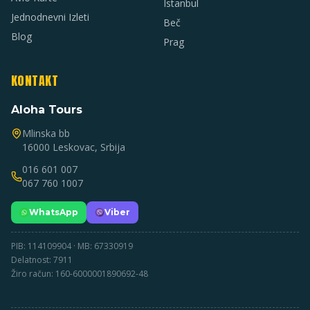
Istanbul
Jednodnevni Izleti
Beč
Blog
Prag
KONTAKT
Aloha Tours
Mlinska bb
16000 Leskovac, Srbija
016 601 007
067 760 1007
WhatsApp
Viber
PIB: 114109904 · MB: 67330919
Delatnost: 7911
Žiro račun: 160-6000001890692-48