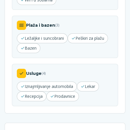
Plaža i bazen
(
3
)
Ležaljke i suncobrani
Peškiri za plažu
Bazen
Usluge
(
4
)
Iznajmljivanje automobila
Lekar
Recepcija
Prodavnice