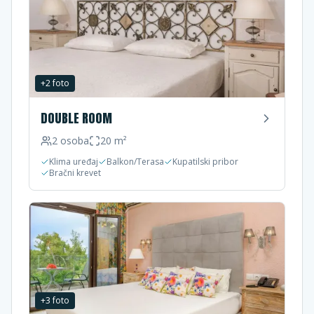
+
2
foto
DOUBLE ROOM
2
osoba
20
m²
Klima uređaj
Balkon/Terasa
Kupatilski pribor
Bračni krevet
+
3
foto