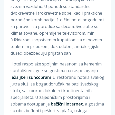
svežem vazduhu. U ponudi su standardne
dvokrevetne i trokrevetne sobe, kao i praktične
porodične kombinacije, što čini hotel pogodnim i
za parove i za porodice sa decom. Sve sobe su
klimatizovane, opremljene televizorom, mini
frižiderom i sopstvenim kupatilom sa osnovnim
toaletnim priborom, dok udobni, antialergijski
dušeci obezbeđuju prijatan san.
Hotel raspolaže spoljnim bazenom sa kamenim
sunčalištem, gde su gostima na raspolaganju
ležaljke i suncobrani
. U restoranu hotela svakog
jutra služi se bogat doručak na bazi švedskog
stola, sa izborom lokalnih i kontinentalnih
specijaliteta. U zajedničkim prostorijama i
sobama dostupan je
bežični internet
, a gostima
su obezbeđeni i peškiri za plažu, usluga