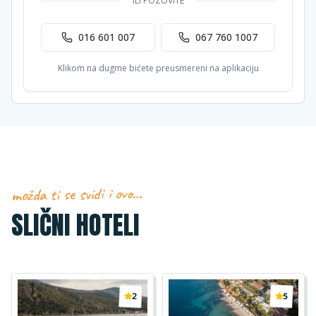
ILI POZOVITE
016 601 007
067 760 1007
Klikom na dugme bićete preusmereni na aplikaciju
možda ti se svidi i ovo…
SLIČNI HOTELI
2
5