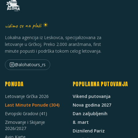
vidimo se na plaži ☀
Lokalna agencija iz Leskovca, specijalizovana za
letovanje u Grčkoj. Preko 2.000 aranžmana, first
minute popusti i podrška tokom celog letovanja.
@alohatours_rs
PONUDA
POPULARNA PUTOVANJA
Letovanje Grčka 2026
Vikend putovanja
Last Minute Ponude (
304
)
Nova godina 2027
Evropski Gradovi
(41)
Dan zaljubljenih
Zimovanje i Skijanje
8. mart
2026/2027
Diznilend Pariz
Avio Karte