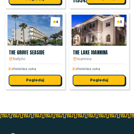
1193
€
4
5
THE GROVE SEASIDE
THE LAKE IOANNINA
Nafplio
Ioannina
Hotelska soba
Hotelska soba
Pogledaj
Pogledaj