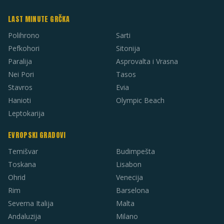
LAST MINUTE GRČKA
Polihrono
Sarti
Pefkohori
Sitonija
Paralija
Asprovalta i Vrasna
Nei Pori
Tasos
Stavros
Evia
Hanioti
Olympic Beach
Leptokarija
EVROPSKI GRADOVI
Temišvar
Budimpešta
Toskana
Lisabon
Ohrid
Venecija
Rim
Barselona
Severna Italija
Malta
Andaluzija
Milano