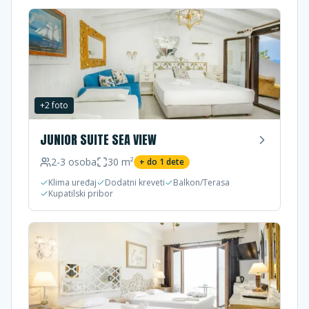
+
2
foto
JUNIOR SUITE SEA VIEW
2-3
osoba
30
m²
+ do
1
dete
Klima uređaj
Dodatni kreveti
Balkon/Terasa
Kupatilski pribor