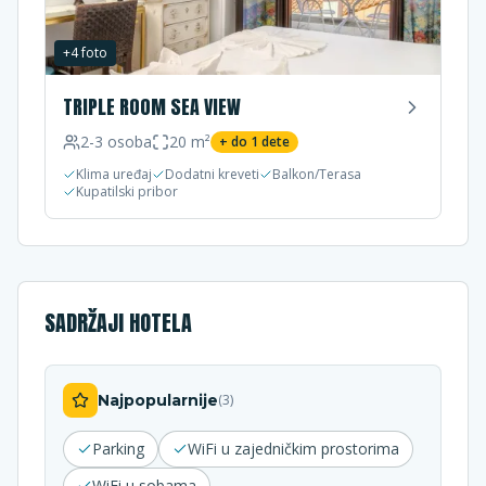
+
4
foto
TRIPLE ROOM SEA VIEW
2-3
osoba
20
m²
+ do
1
dete
Klima uređaj
Dodatni kreveti
Balkon/Terasa
Kupatilski pribor
SADRŽAJI HOTELA
Najpopularnije
(
3
)
Parking
WiFi u zajedničkim prostorima
WiFi u sobama