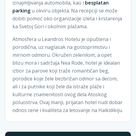
iznajmljivanja automobila, kao i
besplatan
parking
u okviru objekta. Na recepciji se može
dobiti pomoć oko organizacije izleta i krstarenja
ka Svetoj Gori i okolnim plažama.
Atmosfera u Leandros Hotelu je opuštena i
porodična, uz naglasak na gostoprimstvu i
mirnom odmoru. Okružen zelenilom, a opet
blizu mora i sadržaja Nea Rode, hotel je idealan
izbor za parove koji traže romantičan beg,
porodice koje žele bezbrižan odmor sa decom,
ali i za putnike koji žele da istraže plaže i
kulturne znamenitosti ovog dela Atoskog
poluostrva. Ovaj manji, prijatan hotel nudi dobar
odnos cene i kvaliteta za letovanje na Halkidikiju.