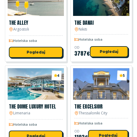
THE ALLEY
THE DANAI
Argostoli
Nikiti
Hotelska soba
Hotelska soba
OD
3787
€
Pogledaj
Pogledaj
4
5
THE DOME LUXURY HOTEL
THE EXCELSIOR
Limenaria
Thessaloniki City
Hotelska soba
Hotelska soba
OD
Pogledaj
Pogledaj