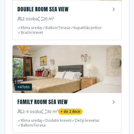
DOUBLE ROOM SEA VIEW
2
osoba
20
m²
Klima uređaj
Balkon/Terasa
Kupatilski pribor
Bračni krevet
+
4
foto
FAMILY ROOM SEA VIEW
2-4
osoba
30
m²
+ do
2
dece
Klima uređaj
Dodatni kreveti
Dečiji krevetac
Balkon/Terasa