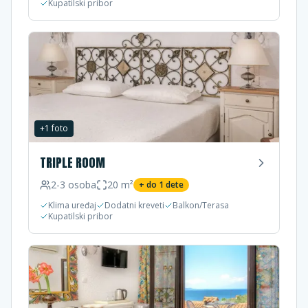
Kupatilski pribor
+
1
foto
TRIPLE ROOM
2-3
osoba
20
m²
+ do
1
dete
Klima uređaj
Dodatni kreveti
Balkon/Terasa
Kupatilski pribor