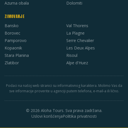
Azurna obala
Dolomiti
ZIMOVANJE
Bansko
Val Thorens
Borovec
La Plagne
Pamporovo
Serre Chevalier
Kopaonik
Les Deux Alpes
Stara Planina
Risoul
Zlatibor
Alpe d'Huez
Podaci na našoj web stranici su informativnog karaktera. Molimo Vas da
sve informacije proverite u agenciji putem telefona, e-mail-a ili lično.
© 2026 Aloha Tours. Sva prava zadržana.
Uslovi korišćenja
Politika privatnosti