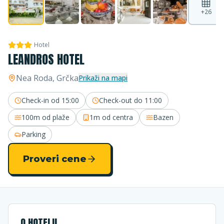
+
26
Hotel
LEANDROS HOTEL
Nea Roda
, Grčka
Prikaži na mapi
Check-in od
15:00
Check-out do
11:00
100m
od plaže
1m
od centra
Bazen
Parking
Proveri cene
O HOTELU